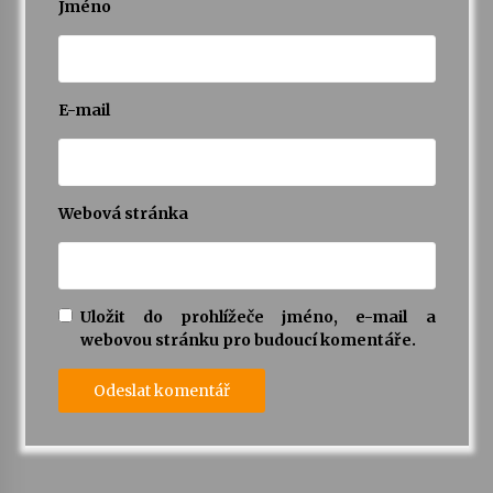
Jméno
E-mail
Webová stránka
Uložit do prohlížeče jméno, e-mail a
webovou stránku pro budoucí komentáře.