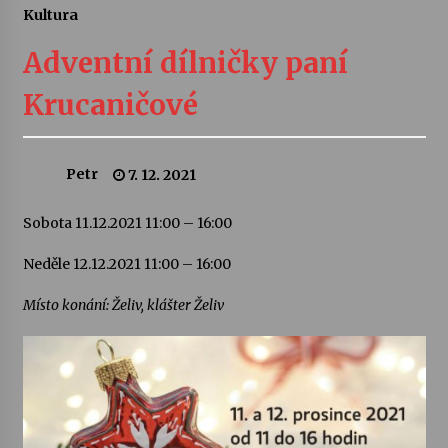
Kultura
Letní koncerty ve Stromovce: Ars Camerata a
Sukuba Ensemble
Adventní dílničky paní
4. 8. 2026
Krucaničové
Vernisáž výstavy Josefíny Duškové: Stávám se
kapkou
30. 7. 2026
Petr
7. 12. 2021
Veselí muzikanti
Sobota 11.12.2021 11:00 – 16:00
30. 7. 2026
Neděle 12.12.2021 11:00 – 16:00
Místo konání: Želiv, klášter Želiv
Pozvánka na integrační festival Quijotova
šedesátka: 28. 7.–1. 8. 2026
28. 7. 2026
Letní koncerty ve Stromovce: Kolchoz a
Jenakaši
28. 7. 2026