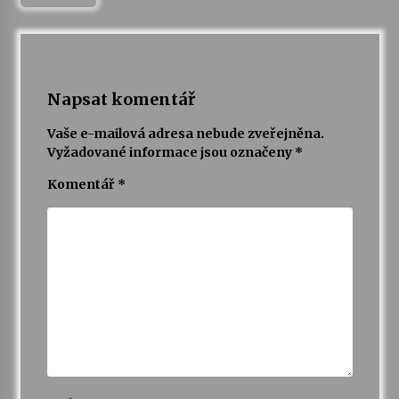
Varhanní recitál Michala Novenka v Klášteře
Želiv
3. 7. 2026
Napsat komentář
Petr Adamec – Malovaný svět
Vaše e-mailová adresa nebude zveřejněna.
30. 6. 2026
Vyžadované informace jsou označeny
*
Komentář
*