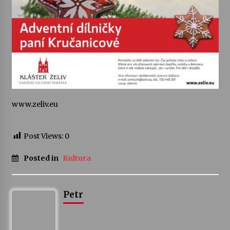
Votavžatský ploty
23. 7. 2026
Letní koncerty ve Stromovce: Rufus Miller
22. 7. 2026
www.zeliv.eu
Vysočinka
17. 7. 2026
Post Views:
0
Posted in
Kultura
Ozvěny prázdnin
14. 7. 2026
Petr
Za kulturou kousek za Humpolec. V Želivě ožije
odkaz Josefa Čapka
13. 7. 2026