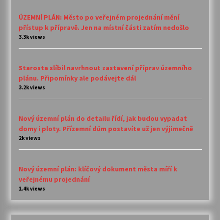
ÚZEMNÍ PLÁN: Město po veřejném projednání mění
přístup k přípravě. Jen na místní části zatím nedošlo
3.3k views
Starosta slíbil navrhnout zastavení příprav územního
plánu. Připomínky ale podávejte dál
3.2k views
Nový územní plán do detailu řídí, jak budou vypadat
domy i ploty. Přízemní dům postavíte už jen výjimečně
2k views
Nový územní plán: klíčový dokument města míří k
veřejnému projednání
1.4k views