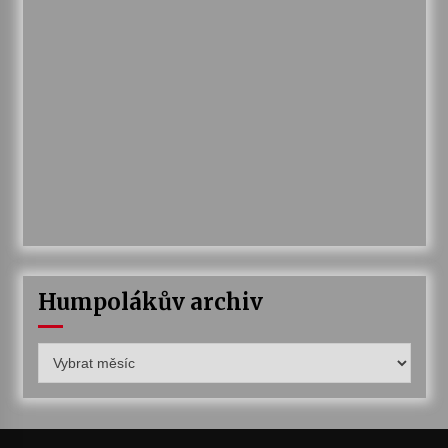
Humpolákův archiv
Humpolákův
archiv