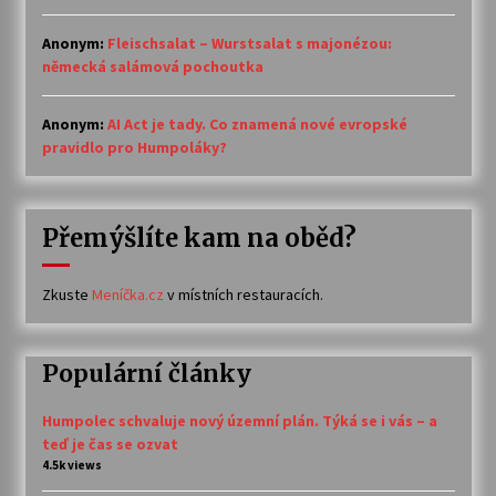
Anonym
:
Fleischsalat – Wurstsalat s majonézou:
německá salámová pochoutka
Anonym
:
AI Act je tady. Co znamená nové evropské
pravidlo pro Humpoláky?
Přemýšlíte kam na oběd?
Zkuste
Meníčka.cz
v místních restauracích.
Populární články
Humpolec schvaluje nový územní plán. Týká se i vás – a
teď je čas se ozvat
4.5k views