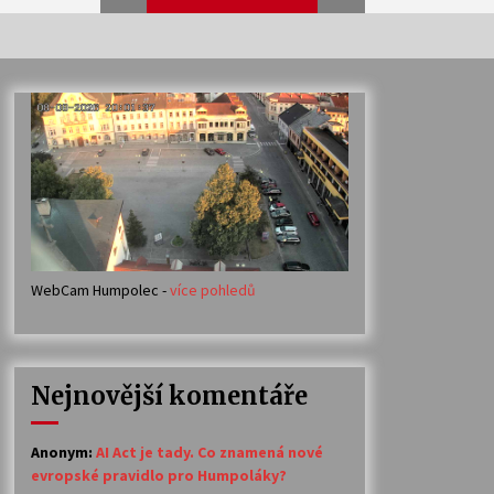
Veselí muzikanti
30. 7. 2026
Votavžatský ploty
23. 7. 2026
WebCam Humpolec -
více pohledů
Ozvěny prázdnin
14. 7. 2026
Nejnovější komentáře
Petr Adamec – Malovaný svět
30. 6. 2026
Anonym
:
AI Act je tady. Co znamená nové
evropské pravidlo pro Humpoláky?