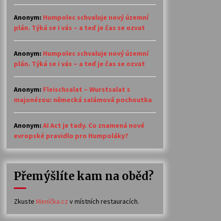
Anonym
:
Humpolec schvaluje nový územní
plán. Týká se i vás – a teď je čas se ozvat
Anonym
:
Humpolec schvaluje nový územní
plán. Týká se i vás – a teď je čas se ozvat
Anonym
:
Fleischsalat – Wurstsalat s
majonézou: německá salámová pochoutka
Anonym
:
AI Act je tady. Co znamená nové
evropské pravidlo pro Humpoláky?
Přemýšlíte kam na oběd?
Zkuste
Meníčka.cz
v místních restauracích.