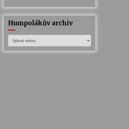
Humpolákův archiv
Humpolákův
archiv