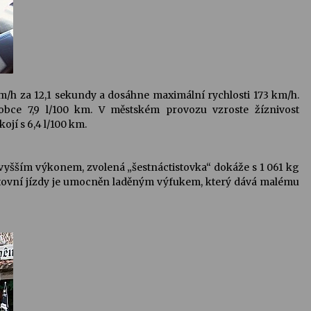
m/h za 12,1 sekundy a dosáhne maximální rychlosti 173 km/h.
obce 7,9 l/100 km. V městském provozu vzroste žíznivost
ojí s 6,4 l/100 km.
 vyšším výkonem, zvolená „šestnáctistovka“ dokáže s 1 061 kg
rtovní jízdy je umocněn laděným výfukem, který dává malému