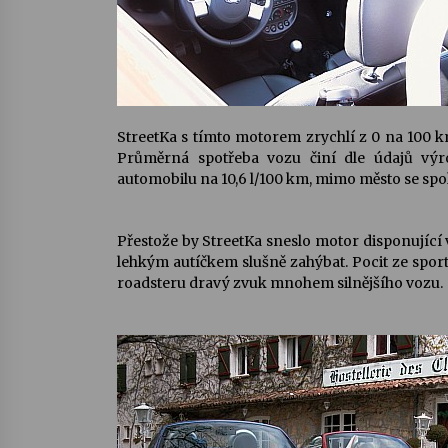
StreetKa s tímto motorem zrychlí z 0 na 100 k
Průměrná spotřeba vozu činí dle údajů výr
automobilu na 10,6 l/100 km, mimo město se spok
Přestože by StreetKa sneslo motor disponující
lehkým autíčkem slušně zahýbat. Pocit ze spo
roadsteru dravý zvuk mnohem silnějšího vozu.