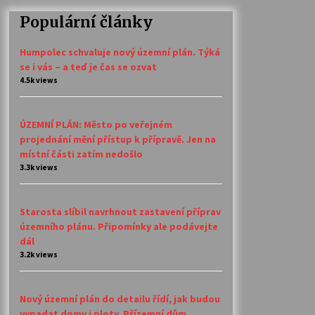
Populární články
Humpolec schvaluje nový územní plán. Týká
se i vás – a teď je čas se ozvat
4.5k views
ÚZEMNÍ PLÁN: Město po veřejném
projednání mění přístup k přípravě. Jen na
místní části zatím nedošlo
3.3k views
Starosta slíbil navrhnout zastavení příprav
územního plánu. Připomínky ale podávejte
dál
3.2k views
Nový územní plán do detailu řídí, jak budou
vypadat domy i ploty. Přízemní dům