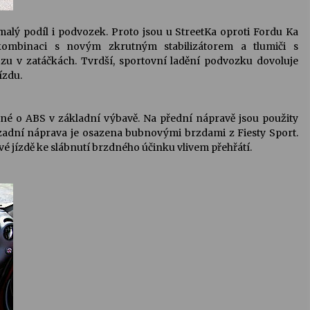
alý podíl i podvozek. Proto jsou u StreetKa oproti Fordu Ka
kombinaci s novým zkrutným stabilizátorem a tlumiči s
u v zatáčkách. Tvrdší, sportovní ladění podvozku dovoluje
ízdu.
né o ABS v základní výbavě. Na přední nápravě jsou použity
zadní náprava je osazena bubnovými brzdami z Fiesty Sport.
avé jízdě ke slábnutí brzdného účinku vlivem přehřátí.