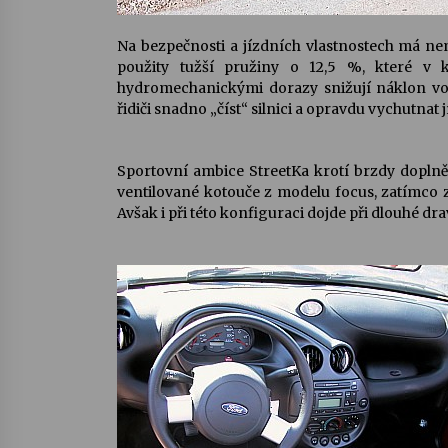
Na bezpečnosti a jízdních vlastnostech má nem
použity tužší pružiny o 12,5 %, které v 
hydromechanickými dorazy snižují náklon voz
řidiči snadno „číst“ silnici a opravdu vychutnat j
Sportovní ambice StreetKa krotí brzdy doplně
ventilované kotouče z modelu focus, zatímco 
Avšak i při této konfiguraci dojde při dlouhé dr