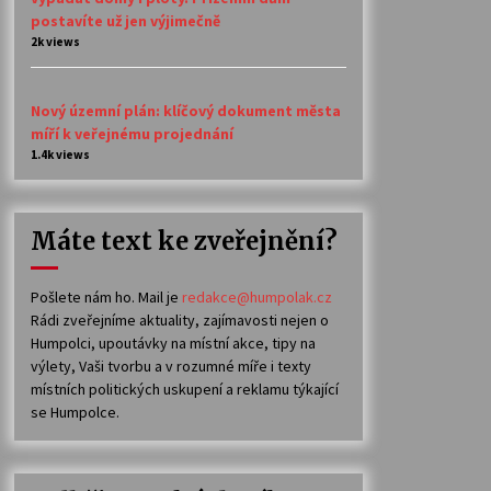
postavíte už jen výjimečně
2k views
Nový územní plán: klíčový dokument města
míří k veřejnému projednání
1.4k views
Máte text ke zveřejnění?
Pošlete nám ho. Mail je
redakce@humpolak.cz
Rádi zveřejníme aktuality, zajímavosti nejen o
Humpolci, upoutávky na místní akce, tipy na
výlety, Vaši tvorbu a v rozumné míře i texty
místních politických uskupení a reklamu týkající
se Humpolce.