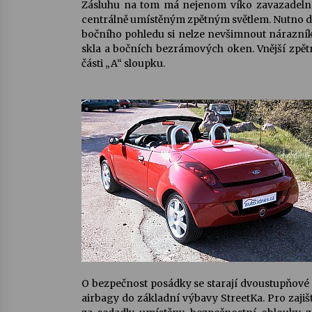
Zásluhu na tom má nejenom víko zavazadelní
centrálně umístěným zpětným světlem. Nutno do
bočního pohledu si nelze nevšimnout nárazník
skla a bočních bezrámových oken. Vnější zpět
části „A“ sloupku.
O bezpečnost posádky se starají dvoustupňové če
airbagy do základní výbavy StreetKa. Pro zaji