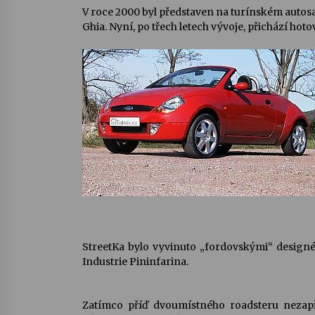
V roce 2000 byl představen na turínském auto
Ghia. Nyní, po třech letech vývoje, přichází hoto
StreetKa bylo vyvinuto „fordovskými“ designé
Industrie Pininfarina.
Zatímco příď dvoumístného roadsteru nezapř