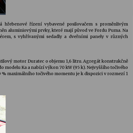
rá hřebenové řízení vybavené posilovačem s proměnlivým
plněn aluminiovými prvky, které mají původ ve Fordu Puma. Na
érem, s vyhřívanými sedadly a dveřními panely v různých
ilový motor Duratec o objemu 1,6 litru. Agregát konstrukčně
o modelu Ka a nabízí výkon 70 kW (95 k). Nejvyššího točivého
0 % maximálního točivého momentu je k dispozici v rozmezí 1