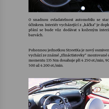
O snadnou ovladatelnost automobilu se sta
účinkem. Interiér vycházející z „káčka“ je do
přání se bude vůz dodávat s koženým interi
barvách.
Pohonnou jednotkou StreetKa je nový osmivent
vychází ze známé „třináctistovky“ montované d
momentu 135 Nm dosahuje při 4 250 ot./min, 9
500 až 4 200 ot./min.