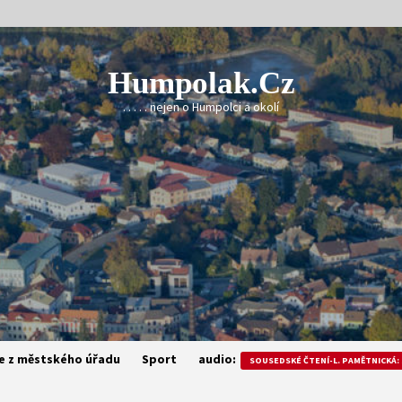
Humpolak.cz
. . . . . nejen o Humpolci a okolí
e z městského úřadu
Sport
audio:
SOUSEDSKÉ ČTENÍ-L. PAMĚTNICKÁ: 