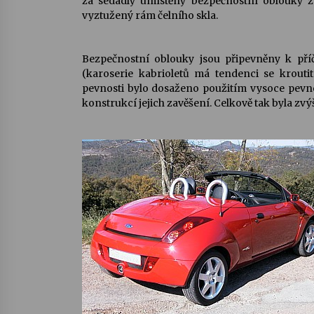
za sedadly umístěny bezpečnostní oblouky z 
vyztužený rám čelního skla.
Bezpečnostní oblouky jsou připevněny k pří
(karoserie kabrioletů má tendenci se kroutit
pevnosti bylo dosaženo použitím vysoce pevné
konstrukcí jejich zavěšení. Celkově tak byla zv