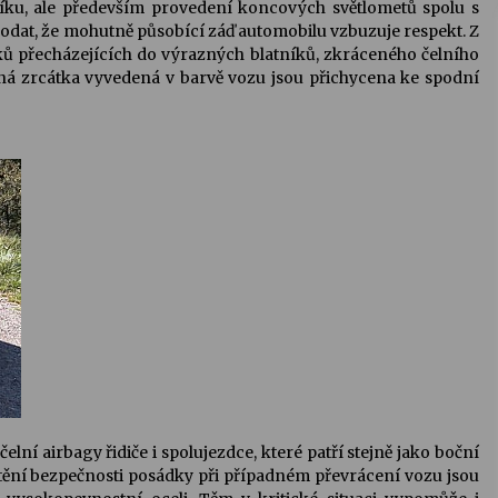
ku, ale především provedení koncových světlometů spolu s
dat, že mohutně působící záď automobilu vzbuzuje respekt. Z
ů přecházejících do výrazných blatníků, zkráceného čelního
ná zrcátka vyvedená v barvě vozu jsou přichycena ke spodní
lní airbagy řidiče i spolujezdce, které patří stejně jako boční
štění bezpečnosti posádky při případném převrácení vozu jsou