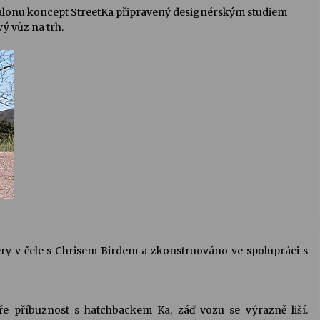
salonu koncept StreetKa připravený designérským studiem
vý vůz na trh.
ry v čele s Chrisem Birdem a zkonstruováno ve spolupráci s
e příbuznost s hatchbackem Ka, záď vozu se výrazně liší.