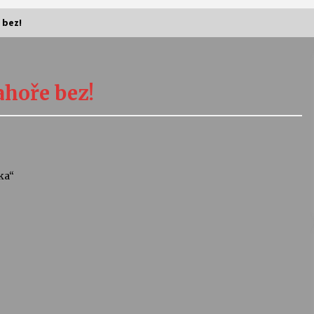
 bez!
Vernisáž výstavy Josefíny Duškové:
Stávám se kapkou
ahoře bez!
30. 7. 2026
Letní koncerty ve Stromovce:
Kolchoz a Jenakaši
28. 7. 2026
ka“
s
Vysočinka
17. 7. 2026
V
Varhanní recitál Michala Novenka v
Klášteře Želiv
3. 7. 2026