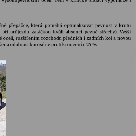
vysokopevnostní oceli. Těm v kritické situaci vypomůže i
čné přepážce, která pomáhá optimalizovat pevnost v krutu
 při průjezdu zatáčkou kvůli absenci pevné střechy). Vyšší
 oceli, rozšířením rozchodu předních i zadních kol a novou
ýšena odolnost karosérie proti kroucení o 25 %.