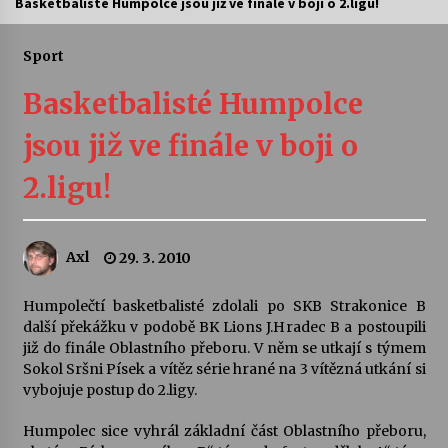
Basketbalisté Humpolce jsou již ve finále v boji o 2.ligu!
Letní koncerty ve Stromovce: Ars Camerata a
Sukuba Ensemble
Sport
4. 8. 2026
Basketbalisté Humpolce
Vernisáž výstavy Josefíny Duškové: Stávám se
jsou již ve finále v boji o
kapkou
30. 7. 2026
2.ligu!
Veselí muzikanti
30. 7. 2026
Axl
29. 3. 2010
Humpolečtí basketbalisté zdolali po SKB Strakonice B
Pozvánka na integrační festival Quijotova
šedesátka: 28. 7.–1. 8. 2026
další překážku v podobě BK Lions J.Hradec B a postoupili
28. 7. 2026
již do finále Oblastního přeboru. V něm se utkají s týmem
Sokol Sršni Písek a vítěz série hrané na 3 vítězná utkání si
vybojuje postup do 2.ligy.
Letní koncerty ve Stromovce: Kolchoz a
Jenakaši
Humpolec sice vyhrál základní část Oblastního přeboru,
28. 7. 2026