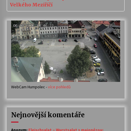
Velkého Meziříčí
WebCam Humpolec -
více pohledů
Nejnovější komentáře
Anonym
:
Fleischsalat – Wurstsalat s majonézou: