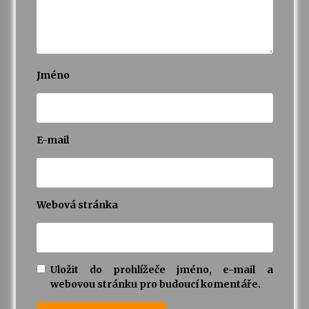
Jméno
E-mail
Webová stránka
Uložit do prohlížeče jméno, e-mail a
webovou stránku pro budoucí komentáře.