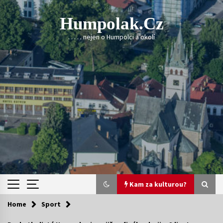
Skip
to
Humpolak.cz
content
. . . . . nejen o Humpolci a okolí
Kam za kulturou?
Home
Sport
Kam za kulturou?