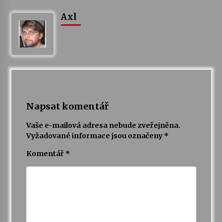
Axl
Napsat komentář
Vaše e-mailová adresa nebude zveřejněna.
Vyžadované informace jsou označeny
*
Komentář
*