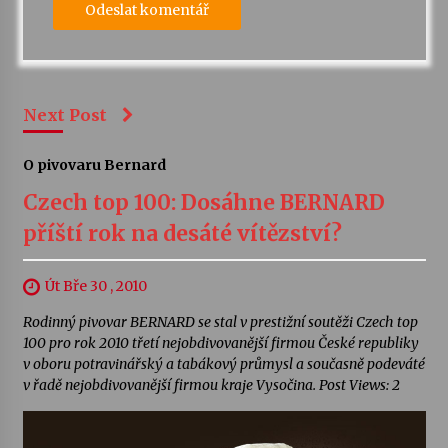
Next Post
O pivovaru Bernard
Czech top 100: Dosáhne BERNARD
příští rok na desáté vítězství?
Út Bře 30 , 2010
Rodinný pivovar BERNARD se stal v prestižní soutěži Czech top
100 pro rok 2010 třetí nejobdivovanější firmou České republiky
v oboru potravinářský a tabákový průmysl a současně podeváté
v řadě nejobdivovanější firmou kraje Vysočina. Post Views: 2