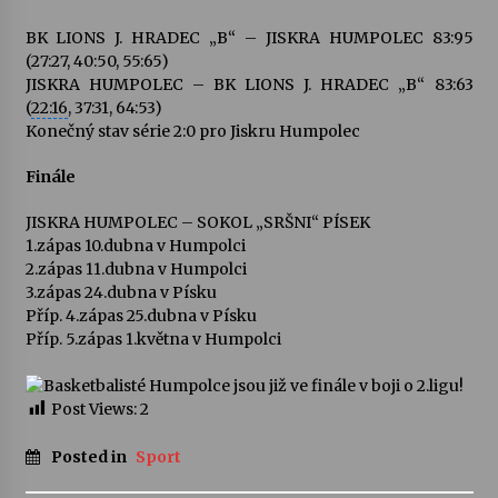
BK LIONS J. HRADEC „B“ – JISKRA HUMPOLEC 83:95
Varhanní recitál Michala Novenka v Klášteře
(27:27, 40:50, 55:65)
Želiv
JISKRA HUMPOLEC – BK LIONS J. HRADEC „B“ 83:63
3. 7. 2026
(
22:16
, 37:31, 64:53)
Konečný stav série 2:0 pro Jiskru Humpolec
Petr Adamec – Malovaný svět
Finále
30. 6. 2026
JISKRA HUMPOLEC – SOKOL „SRŠNI“ PÍSEK
1.zápas 10.dubna v Humpolci
2.zápas 11.dubna v Humpolci
3.zápas 24.dubna v Písku
Příp. 4.zápas 25.dubna v Písku
Příp. 5.zápas 1.května v Humpolci
Post Views:
2
Posted in
Sport