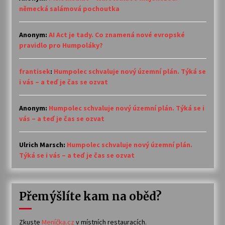
německá salámová pochoutka
Anonym
:
AI Act je tady. Co znamená nové evropské
pravidlo pro Humpoláky?
frantisek
:
Humpolec schvaluje nový územní plán. Týká se
i vás – a teď je čas se ozvat
Anonym
:
Humpolec schvaluje nový územní plán. Týká se i
vás – a teď je čas se ozvat
Ulrich Marsch
:
Humpolec schvaluje nový územní plán.
Týká se i vás – a teď je čas se ozvat
Přemýšlíte kam na oběd?
Zkuste
Meníčka.cz
v místních restauracích.