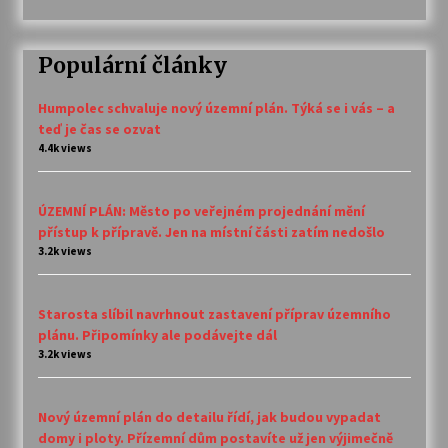
Populární články
Humpolec schvaluje nový územní plán. Týká se i vás – a
teď je čas se ozvat
4.4k views
ÚZEMNÍ PLÁN: Město po veřejném projednání mění
přístup k přípravě. Jen na místní části zatím nedošlo
3.2k views
Starosta slíbil navrhnout zastavení příprav územního
plánu. Připomínky ale podávejte dál
3.2k views
Nový územní plán do detailu řídí, jak budou vypadat
domy i ploty. Přízemní dům postavíte už jen výjimečně