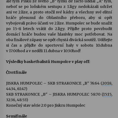
ale tým Písku ze svého „B“ týmu de facto udělal „A“ tým,
neboť se po loňském sestupu z 1.ligy nedokázali udržet
Votavžatský ploty
ani ve 2.lize, a proto otočil své kádry a všechny své elitní
23. 7. 2026
hráče přesunul do Oblastního přeboru, aby si opět
vybojovali právo účasti ve 2.lize. Humpolec se bude snažit
po 15-ti letech vrátit do 2.ligy. Přijďte proto povzbudit
domácí hráče budou vaše hlasivky moc potřebovat. Na
Letní koncerty ve Stromovce: Rufus Miller
oba finálové zápasy se opět chystá divácká soutěž. Udělejte
22. 7. 2026
si čas a přijďte do sportovní haly v sobotu 10.dubna
v 17:00hod a v neděli 11.dubna v 10:30hod!
Vysočinka
Výsledky basketbalistů Humpolce v play off:
17. 7. 2026
Čtvrtfinále
JISKRA HUMPOLEC – SKB STRAKONICE „B“ 76:64 (
Ozvěny prázdnin
20:18
,
44:34, 61:47)
14. 7. 2026
SKB STRAKONICE „B“ – JISKRA HUMPOLEC 58:70 (
15:15
,
32:36, 48:53)
Konečný stav série 2:0 pro Jiskru Humpolec
Za kulturou kousek za Humpolec. V Želivě ožije
odkaz Josefa Čapka
Semifinále
13. 7. 2026