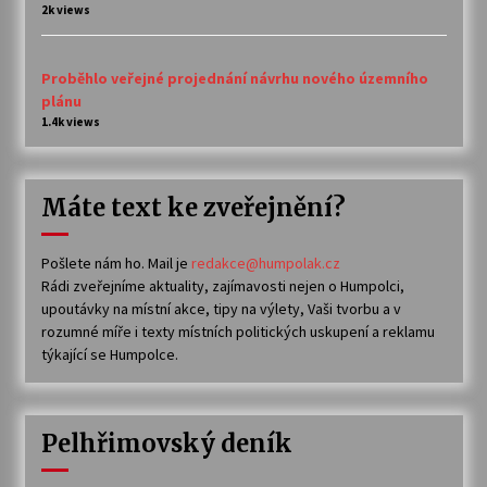
2k views
Proběhlo veřejné projednání návrhu nového územního
plánu
1.4k views
Máte text ke zveřejnění?
Pošlete nám ho. Mail je
redakce@humpolak.cz
Rádi zveřejníme aktuality, zajímavosti nejen o Humpolci,
upoutávky na místní akce, tipy na výlety, Vaši tvorbu a v
rozumné míře i texty místních politických uskupení a reklamu
týkající se Humpolce.
Pelhřimovský deník