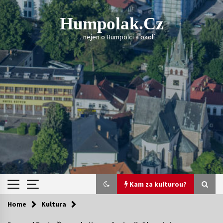
Skip
to
Humpolak.cz
content
. . . . . nejen o Humpolci a okolí
Kam za kulturou?
Home
Kultura
Kam za kulturou?