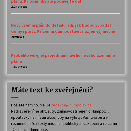
plánu. Připomínky ale podávejte dál
3.2k views
Nový územní plán do detailu řídí, jak budou vypadat
domy i ploty. Přízemní dům postavíte už jen výjimečně
2k views
Proběhlo veřejné projednání návrhu nového územního
plánu
1.4k views
Máte text ke zveřejnění?
Pošlete nám ho. Mail je
redakce@humpolak.cz
Rádi zveřejníme aktuality, zajímavosti nejen o Humpolci,
upoutávky na místní akce, tipy na výlety, Vaši tvorbu a v
rozumné míře i texty místních politických uskupení a reklamu
týkající se Humpolce.