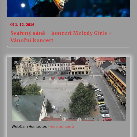
1. 12. 2016
Svařený sáně – koncert Melody Girls +
Vánoční koncert
WebCam Humpolec -
více pohledů