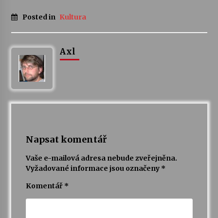
Posted in
Kultura
Axl
Napsat komentář
Vaše e-mailová adresa nebude zveřejněna.
Vyžadované informace jsou označeny
*
Komentář
*