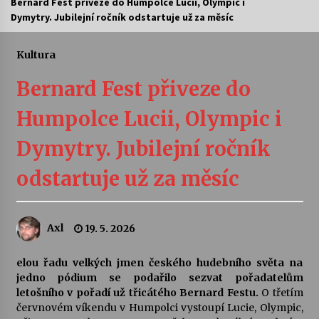
Bernard Fest přiveze do Humpolce Lucii, Olympic i
Dymytry. Jubilejní ročník odstartuje už za měsíc
Letní koncerty ve Stromovce: Ars Camerata a
Sukuba Ensemble
4. 8. 2026
Kultura
Bernard Fest přiveze do
Vernisáž výstavy Josefíny Duškové: Stávám se
kapkou
Humpolce Lucii, Olympic i
30. 7. 2026
Dymytry. Jubilejní ročník
Veselí muzikanti
30. 7. 2026
odstartuje už za měsíc
Pozvánka na integrační festival Quijotova
Axl
19. 5. 2026
šedesátka: 28. 7.–1. 8. 2026
28. 7. 2026
elou řadu velkých jmen českého hudebního světa na
jedno pódium se podařilo sezvat pořadatelům
Letní koncerty ve Stromovce: Kolchoz a
letošního v pořadí už třicátého Bernard Festu.
O třetím
Jenakaši
červnovém víkendu v Humpolci vystoupí Lucie, Olympic,
28. 7. 2026