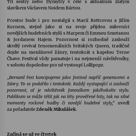
Tři sestry nebo Dymytry v čele s aktuálním zlatým
slavíkem Václavem Noidem Bártou.
Votavžatský ploty
23. 7. 2026
Prostor bude i pro nostalgii s Marií Rottrovou a Jiřím
Kornem, stejně jako si na svoje přijdou milovníci
novějších hudebních stylů s Marpem či Emmou Smetanou
& Jordanem Hajem. Pozornost si rozhodně zaslouží
Letní koncerty ve Stromovce: Rufus Miller
skvělý revival fenomenálních britských Queen, tradičně
22. 7. 2026
dojde na menšinové žánry, tentokrát s kapelou Terne
Čhave. Festival vždy pamatuje i na nejmenší návštěvníky,
v sobotu dopoledne pro ně vystoupí Lollipopz.
Vysočinka
17. 7. 2026
„
Bernard Fest koncipujeme jako festival napříč generacemi a
žánry. To se podařilo i tentokrát. Každý vystupující si zaslouží
pozornost, ať je návštěvník fanouškem jakéhokoliv stylu.
Ozvěny prázdnin
Publikum se může těšit jak na léty prověřené hity, tak na silné
14. 7. 2026
momenty rockové hudby či novější hudební styly,“
uvedl
za pořadatele
Zdeněk Mikulášek
.
Za kulturou kousek za Humpolec. V Želivě ožije
odkaz Josefa Čapka
Začíná se už ve čtvrtek
13. 7. 2026