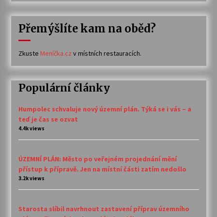
Přemýšlíte kam na oběd?
Zkuste
Meníčka.cz
v místních restauracích.
Populární články
Humpolec schvaluje nový územní plán. Týká se i vás – a
teď je čas se ozvat
4.4k views
ÚZEMNÍ PLÁN: Město po veřejném projednání mění
přístup k přípravě. Jen na místní části zatím nedošlo
3.2k views
Starosta slíbil navrhnout zastavení příprav územního