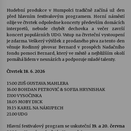
Hudební produkce v Humpolci tradičně začíná už den
Varhanní recitál Michala Novenka v Klášteře
před hlavním festivalovým programem. Horní náměstí
Želiv
ožije ve čtvrtek odpoledne koncerty především domácích
3. 7. 2026
interpretů, nebude chybět dechovka a večer završí
koncert populárních UDG. Vstup na čtvrteční vystoupení
je zdarma. Veškerý výtěžek z prodaného piva za tento den
Petr Adamec – Malovaný svět
věnuje Rodinný pivovar Bernard v prospěch Nadačního
30. 6. 2026
fondu pomoci Bernard, který ve městě a nejbližším okolí
pomáhá lidem v nesnázích a podporuje mladé talenty.
Čtvrtek 18. 6. 2026
15.00 ZUŠ GUSTAVA MAHLERA
16.00 BOHDAN PETROVIĆ & SOFIIA HRYNISHAK
17.00 VYSOČINKA
18.05 MOBY DICK
19.15 KAREL NA NÁKUPECH
21.00 UDG
Hlavní festivalový program se uskuteční
19. a 20. června