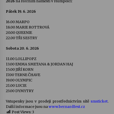
2026
na Horním náměstí v Humpolci:
Pátek 19. 6. 2026
16.00 MARPO
18.00 MARIE ROTTROVÁ
20.00 QUEENIE
22.00 TŘI SESTRY
Sobota 20. 6. 2026
11.00 LOLLIPOPZ
13.00 EMMA SMETANA & JORDAN HAJ
15.00 JIŘÍ KORN
17.00 TERNE ČHAVE
19.00 OLYMPIC
21.00 LUCIE
23.00 DYMYTRY
Vstupenky jsou v prodeji prostřednictvím sítě
smsticket
.
Další informace jsou na
www.bernardfest.cz
Post Views:
3