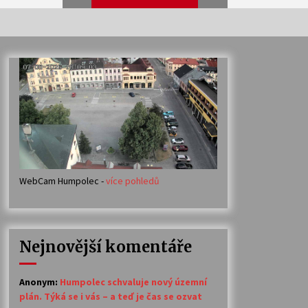
Veselí muzikanti
30. 7. 2026
Votavžatský ploty
23. 7. 2026
WebCam Humpolec -
více pohledů
Ozvěny prázdnin
14. 7. 2026
Nejnovější komentáře
Petr Adamec – Malovaný svět
30. 6. 2026
Anonym
:
Humpolec schvaluje nový územní
plán. Týká se i vás – a teď je čas se ozvat