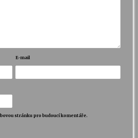
E-mail
webovou stránku pro budoucí komentáře.