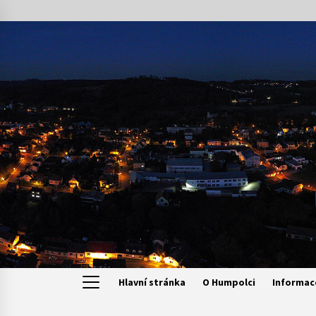
Skip
to
content
Hlavní stránka
O Humpolci
Informac