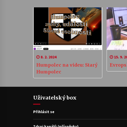
ohně napříč Českem a
Slovenskem
8. 2. 2024
15. 9. 2
Humpolec na videu: Starý
Evrops
Humpolec
Uživatelský box
Přihlásit se
Zdroj kanálů (příspěvky)