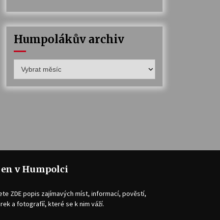
Humpolákův archiv
Humpolákův
archiv
jen v Humpolci
ete ZDE popis zajímavých míst, informací, pověstí,
rek a fotografíí, které se k nim váží.