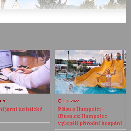
019
9. 6. 2022
í jarní turistické
Píšou o Humpolci –
iDnes.cz: Humpolec
vylepšil přírodní koupání