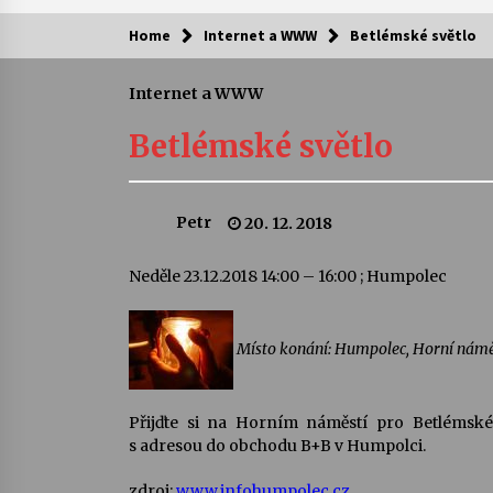
Home
Internet a WWW
Betlémské světlo
Kam za kulturou?
Internet a WWW
Letní koncerty ve Stromovce: Ars
Camerata a Sukuba Ensemble
Betlémské světlo
4. 8. 2026
Pozvánka na integrační festival
Petr
20. 12. 2018
Quijotova šedesátka: 28. 7.–1. 8.
2026
28. 7. 2026
Neděle 23.12.2018 14:00 – 16:00 ; Humpolec
Letní koncerty ve Stromovce: Rufu
Miller
Místo konání: Humpolec, Horní námě
22. 7. 2026
Za kulturou kousek za Humpolec. 
Přijďte si na Horním náměstí pro Betlémské 
Želivě ožije odkaz Josefa Čapka
s adresou do obchodu B+B v Humpolci.
13. 7. 2026
zdroj:
www.infohumpolec.cz