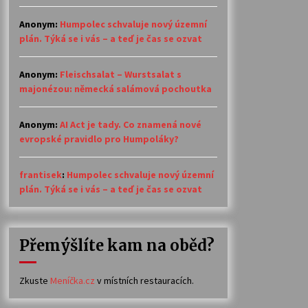
Anonym
:
Humpolec schvaluje nový územní
plán. Týká se i vás – a teď je čas se ozvat
Anonym
:
Fleischsalat – Wurstsalat s
majonézou: německá salámová pochoutka
Anonym
:
AI Act je tady. Co znamená nové
evropské pravidlo pro Humpoláky?
frantisek
:
Humpolec schvaluje nový územní
plán. Týká se i vás – a teď je čas se ozvat
Přemýšlíte kam na oběd?
Zkuste
Meníčka.cz
v místních restauracích.