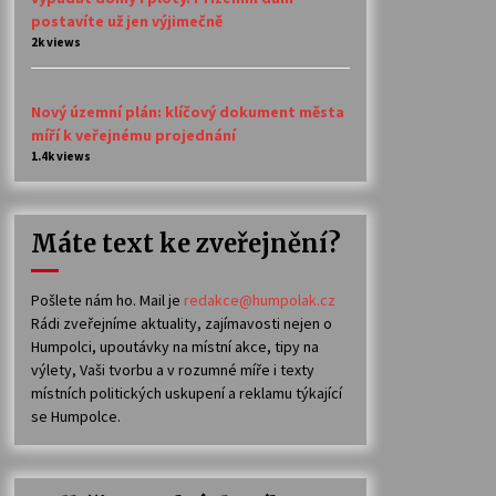
postavíte už jen výjimečně
2k views
Nový územní plán: klíčový dokument města
míří k veřejnému projednání
1.4k views
Máte text ke zveřejnění?
Pošlete nám ho. Mail je
redakce@humpolak.cz
Rádi zveřejníme aktuality, zajímavosti nejen o
Humpolci, upoutávky na místní akce, tipy na
výlety, Vaši tvorbu a v rozumné míře i texty
místních politických uskupení a reklamu týkající
se Humpolce.