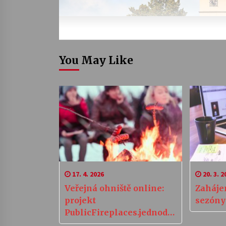
You May Like
17. 4. 2026
20. 3. 2
Veřejná ohniště online:
Zahájen
projekt
sezóny
PublicFireplaces.jednodu
se.cz spojuje milovníky