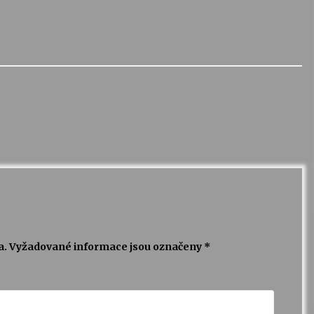
a.
Vyžadované informace jsou označeny
*