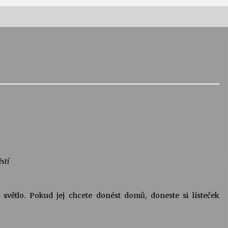
Vernisáž výstavy Josefíny Duškové:
Stávám se kapkou
30. 7. 2026
Letní koncerty ve Stromovce:
Kolchoz a Jenakaši
28. 7. 2026
s
Vysočinka
17. 7. 2026
stí
V
Varhanní recitál Michala Novenka v
světlo. Pokud jej chcete donést domů, doneste si lísteček
Klášteře Želiv
3. 7. 2026