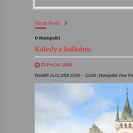
Next Post
O Humpolci
Koledy z balkónu
Čt Pro 20 , 2018
Pondělí 24.12.2018 21:00 – 22:00 ; Humpolec Post Vi