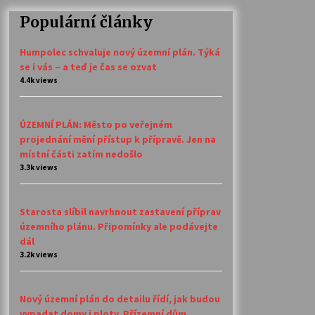
Populární články
Humpolec schvaluje nový územní plán. Týká
se i vás – a teď je čas se ozvat
4.4k views
ÚZEMNÍ PLÁN: Město po veřejném
projednání mění přístup k přípravě. Jen na
místní části zatím nedošlo
3.3k views
Starosta slíbil navrhnout zastavení příprav
územního plánu. Připomínky ale podávejte
dál
3.2k views
Nový územní plán do detailu řídí, jak budou
vypadat domy i ploty. Přízemní dům