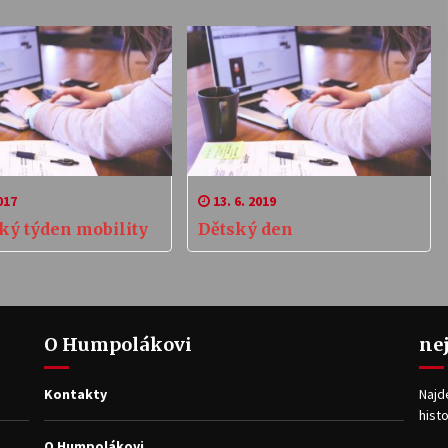
017
13. 6. 2019
ký týden mobility
Dětský den
O Humpolákovi
ne
Kontakty
Najd
histo
O Humpolákovi