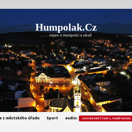
Humpolak.cz
. . . . . nejen o Humpolci a okolí
e z městského úřadu
Sport
audio:
SOUSEDSKÉ ČTENÍ-L. PAMĚTNICKÁ: 