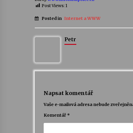
Post Views:
1
Posted in
Internet a WWW
Petr
Napsat komentář
Vaše e-mailová adresa nebude zveřejněn
Komentář
*