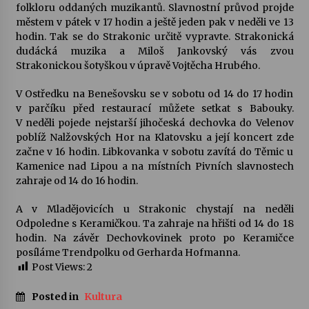
folkloru oddaných muzikantů. Slavnostní průvod projde
městem v pátek v 17 hodin a ještě jeden pak v neděli ve 13
hodin. Tak se do Strakonic určitě vypravte. Strakonická
dudácká muzika a Miloš Jankovský vás zvou
Strakonickou šotyškou v úpravě Vojtěcha Hrubého.
V Ostředku na Benešovsku se v sobotu od 14 do 17 hodin
v parčíku před restaurací můžete setkat s Babouky.
V neděli pojede nejstarší jihočeská dechovka do Velenov
poblíž Nalžovských Hor na Klatovsku a její koncert zde
začne v 16 hodin. Libkovanka v sobotu zavítá do Těmic u
Kamenice nad Lipou a na místních Pivních slavnostech
zahraje od 14 do 16 hodin.
A v Mladějovicích u Strakonic chystají na neděli
Odpoledne s Keramičkou. Ta zahraje na hřišti od 14 do 18
hodin. Na závěr Dechovkovinek proto po Keramičce
posíláme Trendpolku od Gerharda Hofmanna.
Post Views:
2
Posted in
Kultura