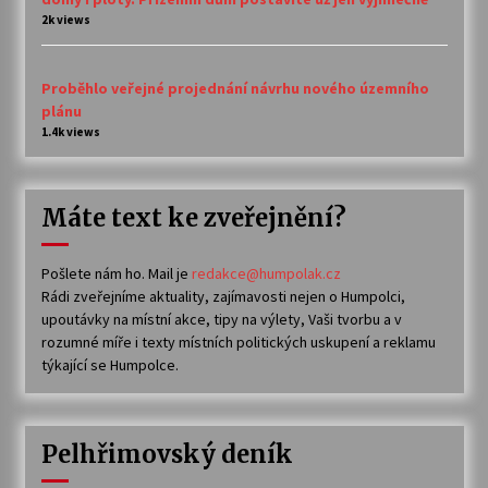
2k views
Proběhlo veřejné projednání návrhu nového územního
plánu
1.4k views
Máte text ke zveřejnění?
Pošlete nám ho. Mail je
redakce@humpolak.cz
Rádi zveřejníme aktuality, zajímavosti nejen o Humpolci,
upoutávky na místní akce, tipy na výlety, Vaši tvorbu a v
rozumné míře i texty místních politických uskupení a reklamu
týkající se Humpolce.
Pelhřimovský deník