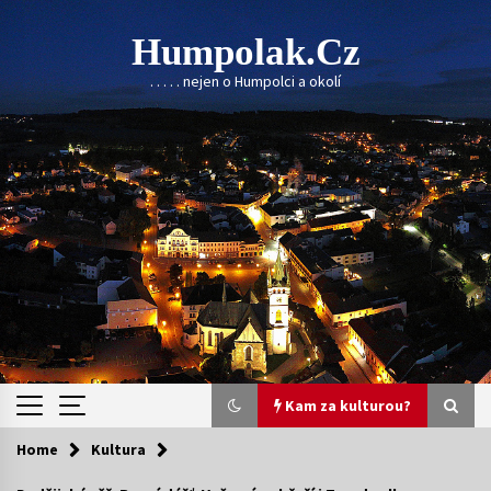
Skip
to
Humpolak.cz
content
. . . . . nejen o Humpolci a okolí
Kam za kulturou?
Home
Kultura
Kam za kulturou?