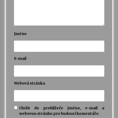
Jméno
E-mail
Webová stránka
Uložit do prohlížeče jméno, e-mail a
webovou stránku pro budoucí komentáře.