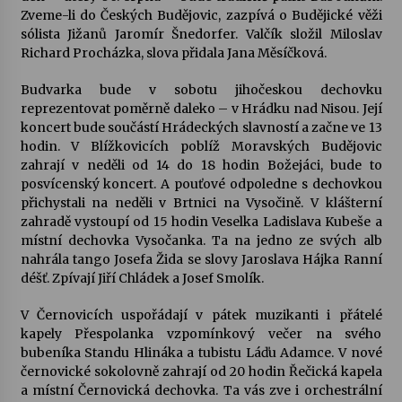
Zveme-li do Českých Budějovic, zazpívá o Budějické věži
sólista Jižanů Jaromír Šnedorfer. Valčík složil Miloslav
Varhanní recitál Michala Novenka v Klášteře
Richard Procházka, slova přidala Jana Měsíčková.
Želiv
3. 7. 2026
Budvarka bude v sobotu jihočeskou dechovku
reprezentovat poměrně daleko – v Hrádku nad Nisou. Její
Petr Adamec – Malovaný svět
koncert bude součástí Hrádeckých slavností a začne ve 13
30. 6. 2026
hodin. V Blížkovicích poblíž Moravských Budějovic
zahrají v neděli od 14 do 18 hodin Božejáci, bude to
posvícenský koncert. A pouťové odpoledne s dechovkou
přichystali na neděli v Brtnici na Vysočině. V klášterní
zahradě vystoupí od 15 hodin Veselka Ladislava Kubeše a
místní dechovka Vysočanka. Ta na jedno ze svých alb
nahrála tango Josefa Žida se slovy Jaroslava Hájka Ranní
déšť. Zpívají Jiří Chládek a Josef Smolík.
V Černovicích uspořádají v pátek muzikanti i přátelé
kapely Přespolanka vzpomínkový večer na svého
bubeníka Standu Hlináka a tubistu Láďu Adamce. V nové
černovické sokolovně zahrají od 20 hodin Řečická kapela
a místní Černovická dechovka. Ta vás zve i orchestrální