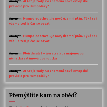
Anonym
:
AI Act je tady. Co znamená nové evropské
pravidlo pro Humpoláky?
Anonym
:
Humpolec schvaluje nový územní plán. Týká se i
vás – a teď je čas se ozvat
Anonym
:
Humpolec schvaluje nový územní plán. Týká se i
vás – a teď je čas se ozvat
Anonym
:
Fleischsalat – Wurstsalat s majonézou:
německá salámová pochoutka
Anonym
:
AI Act je tady. Co znamená nové evropské
pravidlo pro Humpoláky?
Přemýšlíte kam na oběd?