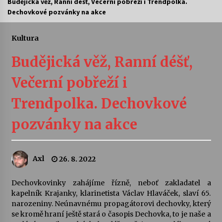
Budějická věž, Ranní déšť, Večerní pobřeží i Trendpolka.
Dechovkové pozvánky na akce
Letní koncerty ve Stromovce: Ars Camerata a
Sukuba Ensemble
4. 8. 2026
Kultura
Budějická věž, Ranní déšť,
Vernisáž výstavy Josefíny Duškové: Stávám se
kapkou
Večerní pobřeží i
30. 7. 2026
Trendpolka. Dechovkové
Veselí muzikanti
30. 7. 2026
pozvánky na akce
Pozvánka na integrační festival Quijotova
Axl
26. 8. 2022
šedesátka: 28. 7.–1. 8. 2026
28. 7. 2026
Dechovkovinky zahájíme řízně, neboť zakladatel a
kapelník Krajanky, klarinetista Václav Hlaváček, slaví 65.
Letní koncerty ve Stromovce: Kolchoz a
narozeniny. Neúnavnému propagátorovi dechovky, který
Jenakaši
se kromě hraní ještě stará o časopis Dechovka, to je naše a
28. 7. 2026