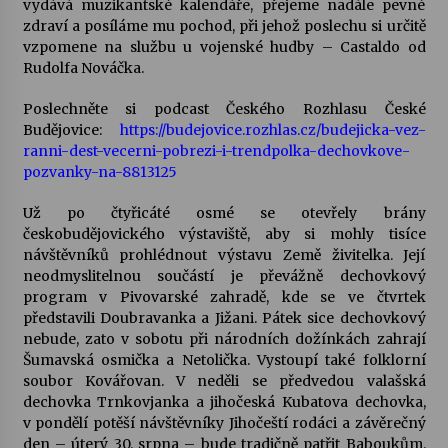
vydává muzikantské kalendáře, přejeme nadále pevné
zdraví a posíláme mu pochod, při jehož poslechu si určitě
Votavžatský ploty
vzpomene na službu u vojenské hudby – Castaldo od
23. 7. 2026
Rudolfa Nováčka.
Poslechněte si podcast Českého Rozhlasu České
Budějovice:
https://budejovice.rozhlas.cz/budejicka-vez-
Letní koncerty ve Stromovce: Rufus Miller
ranni-dest-vecerni-pobrezi-i-trendpolka-dechovkove-
22. 7. 2026
pozvanky-na-8813125
Už po čtyřicáté osmé se otevřely brány
Vysočinka
českobudějovického výstaviště, aby si mohly tisíce
17. 7. 2026
návštěvníků prohlédnout výstavu Země živitelka. Její
neodmyslitelnou součástí je převážně dechovkový
program v Pivovarské zahradě, kde se ve čtvrtek
Ozvěny prázdnin
představili Doubravanka a Jižani. Pátek sice dechovkový
14. 7. 2026
nebude, zato v sobotu při národních dožínkách zahrají
Šumavská osmička a Netolička. Vystoupí také folklorní
soubor Kovářovan. V neděli se předvedou valašská
dechovka Trnkovjanka a jihočeská Kubatova dechovka,
Za kulturou kousek za Humpolec. V Želivě ožije
v pondělí potěší návštěvníky Jihočeští rodáci a závěrečný
odkaz Josefa Čapka
den – úterý 30. srpna – bude tradičně patřit Baboukům.
13. 7. 2026