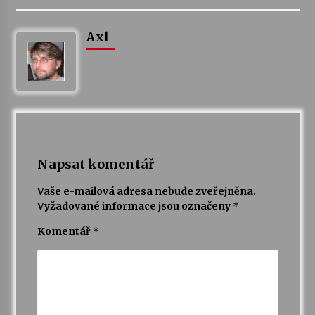
Axl
Napsat komentář
Vaše e-mailová adresa nebude zveřejněna.
Vyžadované informace jsou označeny
*
Komentář
*