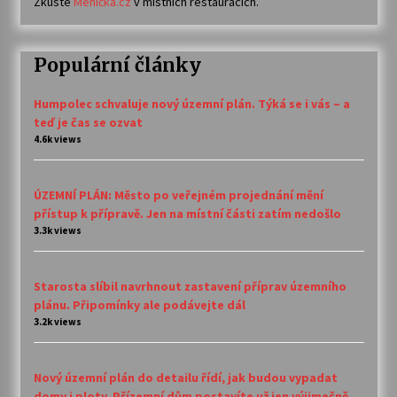
Zkuste
Meníčka.cz
v místních restauracích.
Populární články
Humpolec schvaluje nový územní plán. Týká se i vás – a
teď je čas se ozvat
4.6k views
ÚZEMNÍ PLÁN: Město po veřejném projednání mění
přístup k přípravě. Jen na místní části zatím nedošlo
3.3k views
Starosta slíbil navrhnout zastavení příprav územního
plánu. Připomínky ale podávejte dál
3.2k views
Nový územní plán do detailu řídí, jak budou vypadat
domy i ploty. Přízemní dům postavíte už jen výjimečně