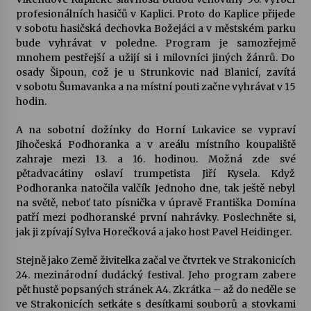
profesionálních hasičů v Kaplici. Proto do Kaplice přijede
v sobotu hasičská dechovka Božejáci a v městském parku
bude vyhrávat v poledne. Program je samozřejmě
mnohem pestřejší a užijí si i milovníci jiných žánrů. Do
osady Šipoun, což je u Strunkovic nad Blanicí, zavítá
v sobotu Šumavanka a na místní pouti začne vyhrávat v 15
hodin.
A na sobotní dožínky do Horní Lukavice se vypraví
Jihočeská Podhoranka a v areálu místního koupaliště
zahraje mezi 13. a 16. hodinou. Možná zde své
pětadvacátiny oslaví trumpetista Jiří Kysela. Když
Podhoranka natočila valčík Jednoho dne, tak ještě nebyl
na světě, neboť tato písnička v úpravě Františka Domína
patří mezi podhoranské první nahrávky. Poslechněte si,
jak ji zpívají Sylva Horečková a jako host Pavel Heidinger.
Stejně jako Země živitelka začal ve čtvrtek ve Strakonicích
24. mezinárodní dudácký festival. Jeho program zabere
pět hustě popsaných stránek A4. Zkrátka – až do neděle se
ve Strakonicích setkáte s desítkami souborů a stovkami