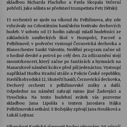
skladbou Richarda Plachého a Pavla Skopala Večerní
pobřeží. Jako sólista se představí trumpetista Petr Dětský.
15 orchestrů se sjede na víkend do Pelhřimova, aby zde
vyhrávaly na Celostátním hasičském festivalu dechových
hudeb. V sobotu od 13 hodin zahrají mladí hudebníci ze
základních uměleckých škol v Humpolci, Pacově a
Pelhřimově, v podvečer vystoupí Černovická dechovka a
Blasorchester Sankt Valentin. Nedělní program začne už
o hodině deváté a potrvá po celý den. Za zdůraznění stojí
monstrkoncert, který začne po fanfárách a hymnách na
Masarykově náměstí krátce před půl jedenáctou. Vystoupí
například Hudba Hradní stráže a Policie České republiky,
Havlíčkobrodská 12, Skutečtí hasiči, Černovická dechovka,
Dechový orchestr z pelhřimovské zušky a další.
Odpoledne na náměstí zahrají mimo jiné Žadovjáci a
Vysočinka. Na tento hudební svátek vás pozveme
skladbou Jana Lipolda s textem Jaroslava Hájka
Pelhřimovská setkání. S Božejáky zpívají Jana Houšková a
Lukáš Lejtnar.
Víkendové Kaplické slavnosti budou věnovány 50. výročí