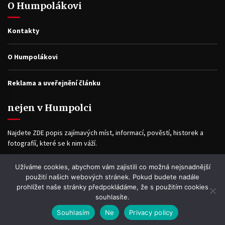
O Humpolákovi
Kontakty
O Humpolákovi
Reklama a uveřejnění článku
nejen v Humpolci
Najdete ZDE popis zajímavých míst, informací, pověstí, historek a
fotografíí, které se k nim váží.
Užíváme cookies, abychom vám zajistili co možná nejsnadnější
Facebook
použití našich webových stránek. Pokud budete nadále
prohlížet naše stránky předpokládáme, že s použitím cookies
souhlasíte.
Souhlasím
Ne
Privacy policy
WP2Social Auto Publish
Powered By :
XYZScripts.com