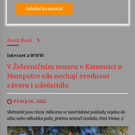
Next Post
Internet a WWW
V Železničním muzeu v Kamenici u
Humpolce vás nechají zvednout
závoru i návěstidlo
Pá Srp 26 , 2022
Sběratelé jsou různí. Někomu se nastřádané poklady vejdou do
alba nebo několika polic, jinému nestačí stodola. Post Views: 2