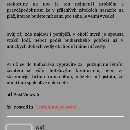
stokoruny na noc je ten nejmenší problém a
pravděpodobnost, že v přilehlých zátokách narazíte na
pláž, kterou budete mít sami pro sebe, je velmi vysoká.
Svůj ráj zde najdou i potápěči. V okolí mysů je spousta
vraků lodí, neboť podél bulharského pobřeží už v
antických dobách vedly obchodní námořní cesty.
Ať už se do Bulharska vypravíte za pulzujícím letním
životem se vším hotelovým komfortem, nebo za
skromnější tichou romantikou, můžete mít jistotu, že
obojí tam spolehlivě naleznete.
Post Views:
6
Posted in
Cestujeme po světě
Axl