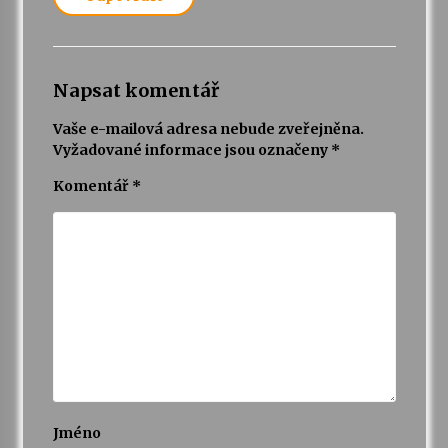
Napsat komentář
Vaše e-mailová adresa nebude zveřejněna.
Vyžadované informace jsou označeny
*
Komentář
*
Jméno