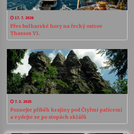
17. 7. 2026
Přes bulharské hory na řecký ostrov
Thassos VI.
7. 3. 2025
Poznejte příběh krajiny pod Čtyřmi palicemi
a vydejte se po stopách sklářů