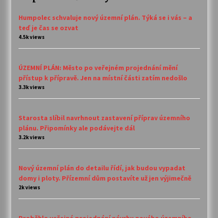
Humpolec schvaluje nový územní plán. Týká se i vás – a
teď je čas se ozvat
4.5k views
ÚZEMNÍ PLÁN: Město po veřejném projednání mění
přístup k přípravě. Jen na místní části zatím nedošlo
3.3k views
Starosta slíbil navrhnout zastavení příprav územního
plánu. Připomínky ale podávejte dál
3.2k views
Nový územní plán do detailu řídí, jak budou vypadat
domy i ploty. Přízemní dům postavíte už jen výjimečně
2k views
Proběhlo veřejné projednání návrhu nového územního