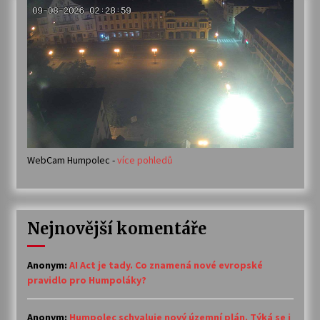
WebCam Humpolec -
více pohledů
Nejnovější komentáře
Anonym
:
AI Act je tady. Co znamená nové evropské
pravidlo pro Humpoláky?
Anonym
:
Humpolec schvaluje nový územní plán. Týká se i