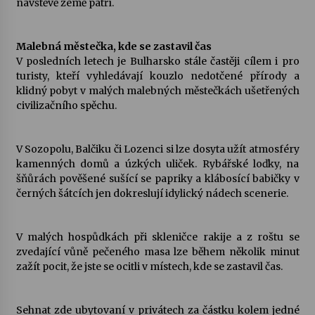
návštěvě země patří.
Malebná městečka, kde se zastavil čas
V posledních letech je Bulharsko stále častěji cílem i pro
turisty, kteří vyhledávají kouzlo nedotčené přírody a
klidný pobyt v malých malebných městečkách ušetřených
civilizačního spěchu.
V Sozopolu, Balčiku či Lozenci si lze dosyta užít atmosféry
kamenných domů a úzkých uliček. Rybářské loďky, na
šňůrách pověšené sušící se papriky a klábosící babičky v
černých šátcích jen dokreslují idylický nádech scenerie.
V malých hospůdkách při skleničce rakije a z roštu se
zvedající vůně pečeného masa lze během několik minut
zažít pocit, že jste se ocitli v místech, kde se zastavil čas.
Sehnat zde ubytovaní v privátech za částku kolem jedné