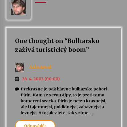
One thought on “
Bulharsko
zažívá turistický boom
”
Axl
napsal:
26. 4. 2003 (00:00)
Prekrasne je pak hlavne bulharske pohori
Pirin. Kam se serou Alpy, to je proti tomu
komercni sracka. Pirin je nejen krasnejsi,
ale i tajemnejsi, poklidnejsi, zabavnejsi a
levnejsi. A to jak v lete, tak v zime ….
Odpovědět