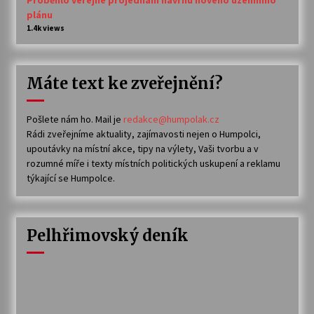
plánu
1.4k views
Máte text ke zveřejnění?
Pošlete nám ho. Mail je
redakce@humpolak.cz
Rádi zveřejníme aktuality, zajímavosti nejen o Humpolci,
upoutávky na místní akce, tipy na výlety, Vaši tvorbu a v
rozumné míře i texty místních politických uskupení a reklamu
týkající se Humpolce.
Pelhřimovský deník