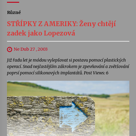
Různé
STŘÍPKY Z AMERIKY: Ženy chtějí
zadek jako Lopezová
Ne Dub 27 , 2003
Již řadu let je módou vylepšovat si postavu pomocí plastických
operací. Snad nejčastějším zákrokem je zpevňování a zvětšování
poprsí pomocí silikonových implantátů. Post Views: 6