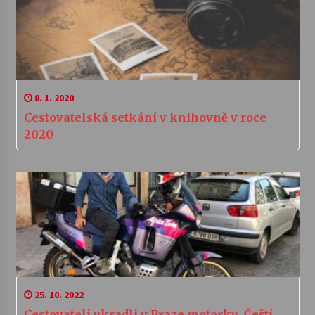
8. 1. 2020
Cestovatelská setkání v knihovně v roce
2020
25. 10. 2022
Cestovateli ukradli v Praze motorku. Čeští