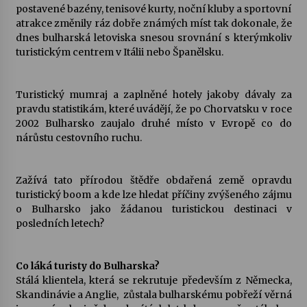
postavené bazény, tenisové kurty, noční kluby a sportovní
atrakce změnily ráz dobře známých míst tak dokonale, že
dnes bulharská letoviska snesou srovnání s kterýmkoliv
turistickým centrem v Itálii nebo Španělsku.
Turistický mumraj a zaplněné hotely jakoby dávaly za
pravdu statistikám, které uvádějí, že po Chorvatsku v roce
2002 Bulharsko zaujalo druhé místo v Evropě co do
nárůstu cestovního ruchu.
Zažívá tato přírodou štědře obdařená země opravdu
turistický boom a kde lze hledat příčiny zvýšeného zájmu
o Bulharsko jako žádanou turistickou destinaci v
posledních letech?
Co láká turisty do Bulharska?
Stálá klientela, která se rekrutuje především z Německa,
Skandinávie a Anglie, zůstala bulharskému pobřeží věrná