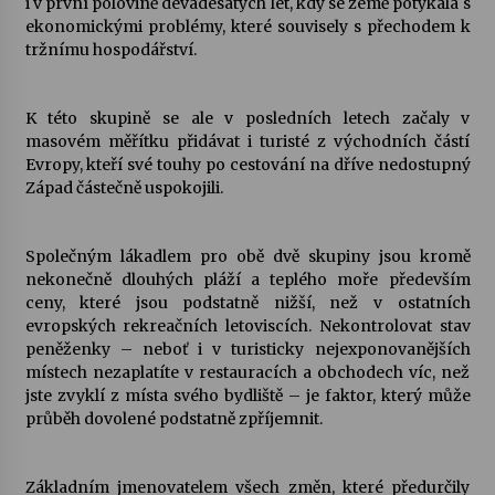
i v první polovině devadesátých let, kdy se země potýkala s
ekonomickými problémy, které souvisely s přechodem k
tržnímu hospodářství.
K této skupině se ale v posledních letech začaly v
masovém měřítku přidávat i turisté z východních částí
Evropy, kteří své touhy po cestování na dříve nedostupný
Západ částečně uspokojili.
Společným lákadlem pro obě dvě skupiny jsou kromě
nekonečně dlouhých pláží a teplého moře především
ceny, které jsou podstatně nižší, než v ostatních
evropských rekreačních letoviscích. Nekontrolovat stav
peněženky – neboť i v turisticky nejexponovanějších
místech nezaplatíte v restauracích a obchodech víc, než
jste zvyklí z místa svého bydliště – je faktor, který může
průběh dovolené podstatně zpříjemnit.
Základním jmenovatelem všech změn, které předurčily