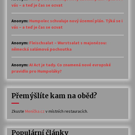
vás – a teď je čas se ozvat
Anonym
:
Humpolec schvaluje nový územní plán. Týká se i
vás – a teď je čas se ozvat
Anonym
:
Fleischsalat – Wurstsalat s majonézou:
německá salámová pochoutka
Anonym
:
AI Act je tady. Co znamená nové evropské
pravidlo pro Humpoláky?
Přemýšlíte kam na oběd?
Zkuste
Meníčka.cz
v místních restauracích.
Populární články