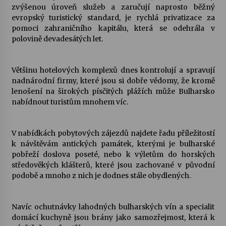
zvýšenou úroveň služeb a zaručují naprosto běžný
evropský turistický standard, je rychlá privatizace za
pomoci zahraničního kapitálu, která se odehrála v
polovině devadesátých let.
Většinu hotelových komplexů dnes kontrolují a spravují
nadnárodní firmy, které jsou si dobře vědomy, že kromě
lenošení na širokých písčitých plážích může Bulharsko
nabídnout turistům mnohem víc.
V nabídkách pobytových zájezdů najdete řadu příležitostí
k návštěvám antických památek, kterými je bulharské
pobřeží doslova poseté, nebo k výletům do horských
středověkých klášterů, které jsou zachované v původní
podobě a mnoho z nich je dodnes stále obydlených.
Navíc ochutnávky lahodných bulharských vín a specialit
domácí kuchyně jsou brány jako samozřejmost, která k