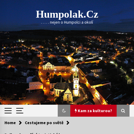
Skip
to
Humpolak.cz
content
. . . . . nejen o Humpolci a okolí
Kam za kulturou?
Home
Cestujeme po světě
Kam za kulturou?