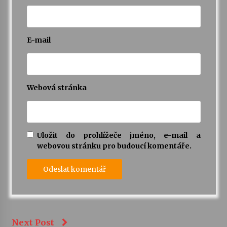
E-mail
Webová stránka
Uložit do prohlížeče jméno, e-mail a
webovou stránku pro budoucí komentáře.
Next Post