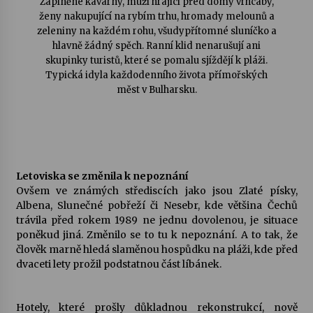
Zaplněné kavárny, muži hrající před domy vrhcáby,
ženy nakupující na rybím trhu, hromady melounů a
zeleniny na každém rohu, všudypřítomné sluníčko a
Varhanní recitál Michala Novenka v Klášteře
hlavně žádný spěch. Ranní klid nenarušují ani
Želiv
skupinky turistů, které se pomalu sjíždějí k pláži.
3. 7. 2026
Typická idyla každodenního života přímořských
měst v Bulharsku.
Petr Adamec – Malovaný svět
30. 6. 2026
Letoviska se změnila k nepoznání
Ovšem ve známých střediscích jako jsou Zlaté písky,
Albena, Slunečné pobřeží či Nesebr, kde většina Čechů
trávila před rokem 1989 ne jednu dovolenou, je situace
poněkud jiná. Změnilo se to tu k nepoznání. A to tak, že
člověk marně hledá slaměnou hospůdku na pláži, kde před
dvaceti lety prožil podstatnou část líbánek.
Hotely, které prošly důkladnou rekonstrukcí, nově