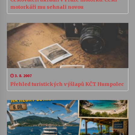
motorkáři mu sehnali novou
3. 8. 2007
Přehled turistických výšlapů KČT Humpolec