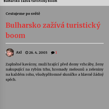
Bulharsko zažívá turistický boom
Letní koncerty ve Stromovce: Ars Camerata a
Sukuba Ensemble
Cestujeme po světě
4. 8. 2026
Bulharsko zažívá turistický
Vernisáž výstavy Josefíny Duškové: Stávám se
boom
kapkou
30. 7. 2026
Axl
26. 4. 2003
1
Veselí muzikanti
30. 7. 2026
Zaplněné kavárny, muži hrající před domy vrhcáby, ženy
nakupující na rybím trhu, hromady melounů a zeleniny
na každém rohu, všudypřítomné sluníčko a hlavně žádný
Pozvánka na integrační festival Quijotova
šedesátka: 28. 7.–1. 8. 2026
spěch.
28. 7. 2026
Letní koncerty ve Stromovce: Kolchoz a
Jenakaši
28. 7. 2026