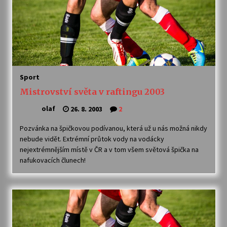
Votavžatský ploty
23. 7. 2026
Letní koncerty ve Stromovce: Rufus Miller
Sport
22. 7. 2026
Mistrovství světa v raftingu 2003
olaf
26. 8. 2003
2
Vysočinka
17. 7. 2026
Pozvánka na špičkovou podívanou, která už u nás možná nikdy
nebude vidět. Extrémní průtok vody na vodácky
nejextrémnějším místě v ČR a v tom všem světová špička na
nafukovacích člunech!
Ozvěny prázdnin
14. 7. 2026
Za kulturou kousek za Humpolec. V Želivě ožije
odkaz Josefa Čapka
13. 7. 2026