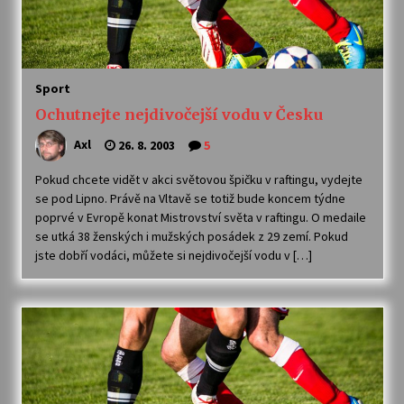
Varhanní recitál Michala Novenka v Klášteře
Želiv
3. 7. 2026
Sport
Ochutnejte nejdivočejší vodu v Česku
Petr Adamec – Malovaný svět
Axl
26. 8. 2003
5
30. 6. 2026
Pokud chcete vidět v akci světovou špičku v raftingu, vydejte
se pod Lipno. Právě na Vltavě se totiž bude koncem týdne
poprvé v Evropě konat Mistrovství světa v raftingu. O medaile
se utká 38 ženských i mužských posádek z 29 zemí. Pokud
jste dobří vodáci, můžete si nejdivočejší vodu v […]