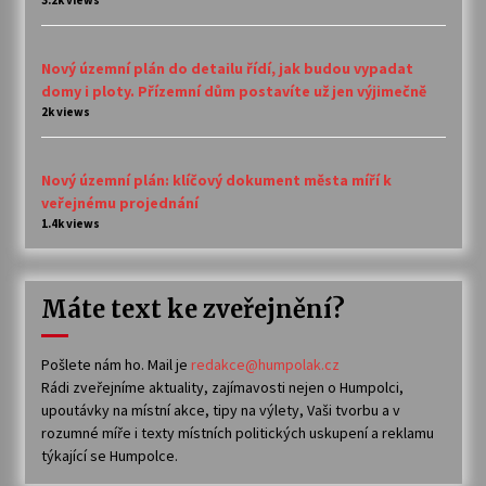
3.2k views
Nový územní plán do detailu řídí, jak budou vypadat
domy i ploty. Přízemní dům postavíte už jen výjimečně
2k views
Nový územní plán: klíčový dokument města míří k
veřejnému projednání
1.4k views
Máte text ke zveřejnění?
Pošlete nám ho. Mail je
redakce@humpolak.cz
Rádi zveřejníme aktuality, zajímavosti nejen o Humpolci,
upoutávky na místní akce, tipy na výlety, Vaši tvorbu a v
rozumné míře i texty místních politických uskupení a reklamu
týkající se Humpolce.