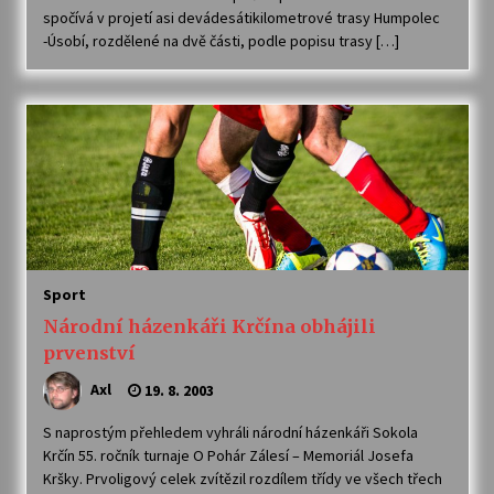
spočívá v projetí asi devádesátikilometrové trasy Humpolec
-Úsobí, rozdělené na dvě části, podle popisu trasy […]
Sport
Národní házenkáři Krčína obhájili
prvenství
Axl
19. 8. 2003
S naprostým přehledem vyhráli národní házenkáři Sokola
Krčín 55. ročník turnaje O Pohár Zálesí – Memoriál Josefa
Kršky. Prvoligový celek zvítězil rozdílem třídy ve všech třech