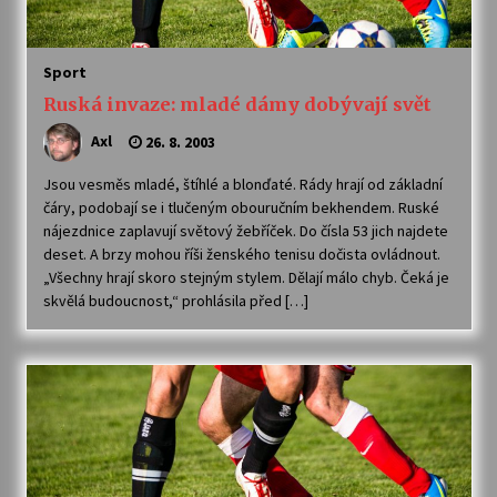
Sport
Ruská invaze: mladé dámy dobývají svět
Axl
26. 8. 2003
Jsou vesměs mladé, štíhlé a blonďaté. Rády hrají od základní
čáry, podobají se i tlučeným obouručním bekhendem. Ruské
nájezdnice zaplavují světový žebříček. Do čísla 53 jich najdete
deset. A brzy mohou říši ženského tenisu dočista ovládnout.
„Všechny hrají skoro stejným stylem. Dělají málo chyb. Čeká je
skvělá budoucnost,“ prohlásila před […]