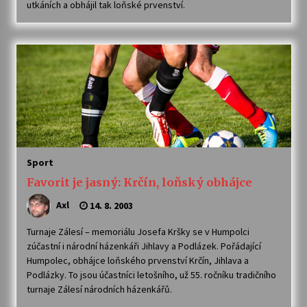
utkáních a obhájil tak loňské prvenství.
Sport
Favorit je jasný: Krčín, loňský obhájce
Axl
14. 8. 2003
Turnaje Zálesí – memoriálu Josefa Kršky se v Humpolci
zúčastní i národní házenkáři Jihlavy a Podlázek. Pořádající
Humpolec, obhájce loňského prvenství Krčín, Jihlava a
Podlázky. To jsou účastníci letošního, už 55. ročníku tradičního
turnaje Zálesí národních házenkářů.