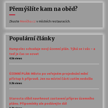
Přemýšlíte kam na oběd?
Zkuste
Meníčka.cz
v místních restauracích.
Populární články
Humpolec schvaluje nový územní plán. Týká se i vás – a
teď je čas se ozvat
4.5k views
ÚZEMNÍ PLÁN: Město po veřejném projednání mění
přístup k přípravě. Jen na místní části zatím nedošlo
3.3k views
Starosta slíbil navrhnout zastavení příprav územního
plánu. Připomínky ale podávejte dál