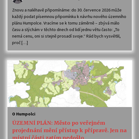
Znovu a naléhavě připomínáme: do 30. července 2026 může
každý podat písemnou připomínku k návrhu nového územního
plánu Humpolce. Vracíme se k tomu záměrně – zbývá málo
času a slýchám v těchto dnech od lidí jednu větu často: „To
nemá cenu, oni si stejně prosadí svoje.“ Rád bych vysvětlil,
proč […]
O Humpolci
ÚZEMNÍ PLÁN: Město po veřejném
projednání mění přístup k přípravě. Jen na
místní části zatím nedošlo