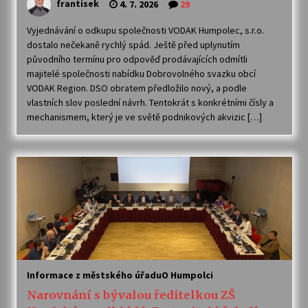
frantisek
4. 7. 2026
29
Vyjednávání o odkupu společnosti VODAK Humpolec, s.r.o.
dostalo nečekaně rychlý spád. Ještě před uplynutím
původního termínu pro odpověď prodávajících odmítli
majitelé společnosti nabídku Dobrovolného svazku obcí
VODAK Region. DSO obratem předložilo nový, a podle
vlastních slov poslední návrh. Tentokrát s konkrétními čísly a
mechanismem, který je ve světě podnikových akvizic […]
Informace z městského úřadu
O Humpolci
Narovnání s bývalou ředitelkou ZŠ