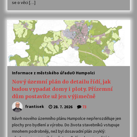
se o věci […]
Varhanní recitál Michala Novenka v Klášteře
Želiv
3. 7. 2026
Petr Adamec – Malovaný svět
30. 6. 2026
Informace z městského úřadu
O Humpolci
Nový územní plán do detailu řídí, jak
budou vypadat domy i ploty. Přízemní
dům postavíte už jen výjimečně
frantisek
28. 7. 2026
73
Návrh nového územního plánu Humpolce nepřerozděluje jen
plochy pro bydlení a výrobu. Do života stavebníků vstupuje
mnohem podrobněji, než byl dosavadní plán zvyklý: