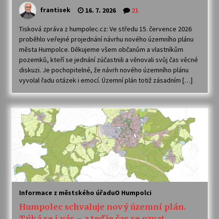
frantisek
16. 7. 2026
21
Tisková zpráva z humpolec.cz: Ve středu 15. července 2026
proběhlo veřejné projednání návrhu nového územního plánu
města Humpolce. Děkujeme všem občanům a vlastníkům
pozemků, kteří se jednání zúčastnili a věnovali svůj čas věcné
diskuzi. Je pochopitelné, že návrh nového územního plánu
vyvolal řadu otázek i emocí. Územní plán totiž zásadním […]
Informace z městského úřadu
O Humpolci
Humpolec schvaluje nový územní plán.
Týká se i vás – a teď je čas se ozvat