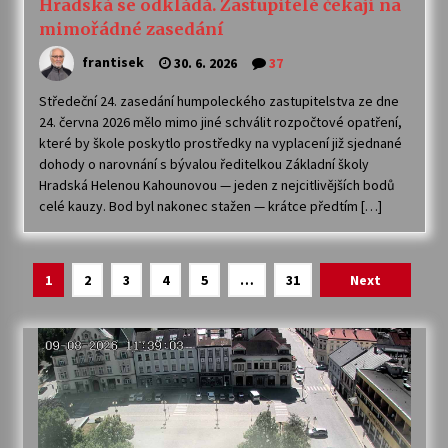
Hradská se odkládá. Zastupitelé čekají na
mimořádné zasedání
frantisek
30. 6. 2026
37
Středeční 24. zasedání humpoleckého zastupitelstva ze dne
24. června 2026 mělo mimo jiné schválit rozpočtové opatření,
které by škole poskytlo prostředky na vyplacení již sjednané
dohody o narovnání s bývalou ředitelkou Základní školy
Hradská Helenou Kahounovou — jeden z nejcitlivějších bodů
celé kauzy. Bod byl nakonec stažen — krátce předtím […]
Navigace
1
2
3
4
5
…
31
Next
pro
příspěvky