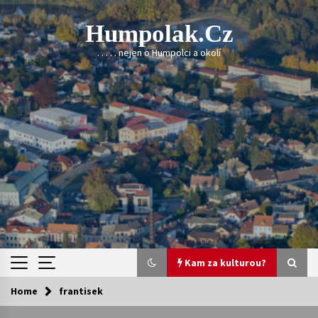
Skip
to
Humpolak.cz
content
. . . . . nejen o Humpolci a okolí
Kam za kulturou?
Home
frantisek
Kam za kulturou?