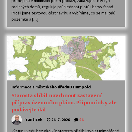
předepisuje minimální počet podlaží, zakazuje určitý typ
rodinných domů, reguluje průhlednost plotů i barvy fasád.
Prošli jsme textovou část návrhu a vybíráme, co se majitelů
pozemků a […]
Informace z městského úřadu
O Humpolci
Starosta slíbil navrhnout zastavení
příprav územního plánu. Připomínky ale
podávejte dál
frantisek
24. 7. 2026
94
Výstup uvedu bez okolků: starosta přislíbil svolat mimořádné