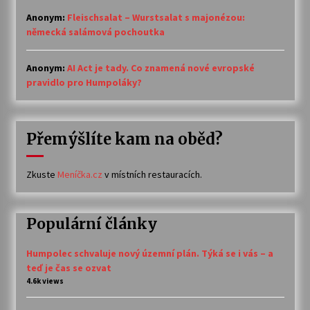
Anonym
:
Fleischsalat – Wurstsalat s majonézou:
německá salámová pochoutka
Anonym
:
AI Act je tady. Co znamená nové evropské
pravidlo pro Humpoláky?
Přemýšlíte kam na oběd?
Zkuste
Meníčka.cz
v místních restauracích.
Populární články
Humpolec schvaluje nový územní plán. Týká se i vás – a
teď je čas se ozvat
4.6k views