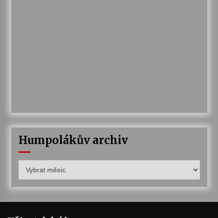
Humpolákův archiv
Humpolákův
archiv