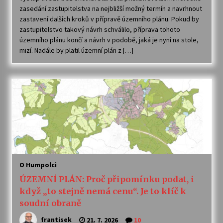
zasedání zastupitelstva na nejbližší možný termín a navrhnout
zastavení dalších kroků v přípravě územního plánu. Pokud by
zastupitelstvo takový návrh schválilo, příprava tohoto
územního plánu končí a návrh v podobě, jaká je nyní na stole,
mizí. Nadále by platil územní plán z […]
O Humpolci
ÚZEMNÍ PLÁN: Proč připomínku podat, i
když „to stejně nemá cenu“. Je to klíč k
soudní obraně
frantisek
21. 7. 2026
10