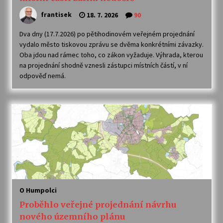
frantisek
18. 7. 2026
90
Dva dny (17.7.2026) po pětihodinovém veřejném projednání
vydalo město tiskovou zprávu se dvěma konkrétními závazky.
Oba jdou nad rámec toho, co zákon vyžaduje. Výhrada, kterou
na projednání shodně vznesli zástupci místních částí, v ní
odpověď nemá.
O Humpolci
Proběhlo veřejné projednání návrhu
nového územního plánu