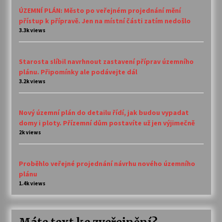
ÚZEMNÍ PLÁN: Město po veřejném projednání mění
přístup k přípravě. Jen na místní části zatím nedošlo
3.3k views
Starosta slíbil navrhnout zastavení příprav územního
plánu. Připomínky ale podávejte dál
3.2k views
Nový územní plán do detailu řídí, jak budou vypadat
domy i ploty. Přízemní dům postavíte už jen výjimečně
2k views
Proběhlo veřejné projednání návrhu nového územního
plánu
1.4k views