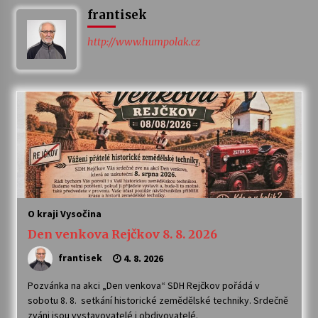
frantisek
Letní koncerty ve Stromovce: Ars Camerata a
Sukuba Ensemble
http://www.humpolak.cz
4. 8. 2026
Vernisáž výstavy Josefíny Duškové: Stávám se
kapkou
30. 7. 2026
Veselí muzikanti
30. 7. 2026
O kraji Vysočina
Pozvánka na integrační festival Quijotova
šedesátka: 28. 7.–1. 8. 2026
Den venkova Rejčkov 8. 8. 2026
28. 7. 2026
frantisek
4. 8. 2026
Letní koncerty ve Stromovce: Kolchoz a
Pozvánka na akci „Den venkova“ SDH Rejčkov pořádá v
Jenakaši
sobotu 8. 8. setkání historické zemědělské techniky. Srdečně
28. 7. 2026
zváni jsou vystavovatelé i obdivovatelé.