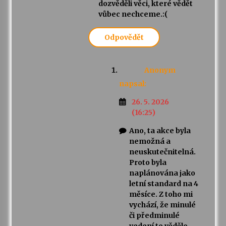
dozvěděli věci, které vědět
vůbec nechceme.:(
Odpovědět
Anonym
napsal:
26. 5. 2026
(16:25)
Ano, ta akce byla
nemožná a
neuskutečnitelná.
Proto byla
naplánována jako
letní standard na 4
měsíce. Z toho mi
vychází, že minulé
či předminulé