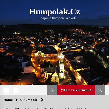
Skip
to
Humpolak.cz
content
. . . . . nejen o Humpolci a okolí
Kam za kulturou?
Home
O Humpolci
Kam za kulturou?