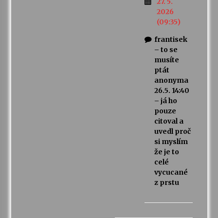
27. 5.
2026
(09:35)
frantisek
– to se
musíte
ptát
anonyma
26.5. 14:40
– já ho
pouze
citoval a
uvedl proč
si myslím
že je to
celé
vycucané
z prstu