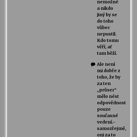
nemožné
a nikdo
jiný by se
do toho
vůbec
nepustil.
Kdo tomu
věří, ať
tam běží.
Ale není
mi dobře z
toho, že by
za ten
„průser“
mělo nést
odpovědnost
pouze
současné
vedení.–
samozřejmě,
oni za to