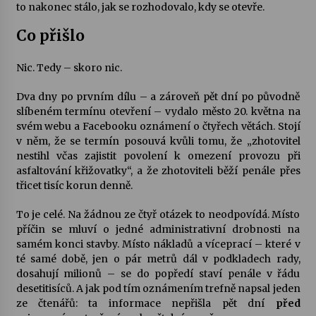
to nakonec stálo, jak se rozhodovalo, kdy se otevře.
Co přišlo
Nic. Tedy – skoro nic.
Dva dny po prvním dílu – a zároveň pět dní po původně
slíbeném termínu otevření – vydalo město 20. května na
svém webu a Facebooku oznámení o čtyřech větách. Stojí
v něm, že se termín posouvá kvůli tomu, že „zhotovitel
nestihl včas zajistit povolení k omezení provozu při
asfaltování křižovatky“, a že zhotoviteli běží penále přes
třicet tisíc korun denně.
To je celé. Na žádnou ze čtyř otázek to neodpovídá. Místo
příčin se mluví o jedné administrativní drobnosti na
samém konci stavby. Místo nákladů a víceprací – které v
té samé době, jen o pár metrů dál v podkladech rady,
dosahují milionů – se do popředí staví penále v řádu
desetitisíců. A jak pod tím oznámením trefně napsal jeden
ze čtenářů: ta informace nepřišla pět dní
před