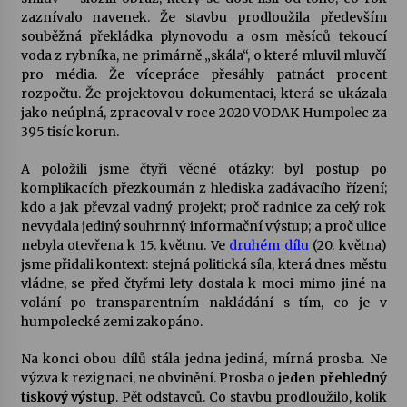
zaznívalo navenek. Že stavbu prodloužila především
souběžná překládka plynovodu a osm měsíců tekoucí
Varhanní recitál Michala Novenka v Klášteře
voda z rybníka, ne primárně „skála“, o které mluvil mluvčí
Želiv
pro média. Že vícepráce přesáhly patnáct procent
3. 7. 2026
rozpočtu. Že projektovou dokumentaci, která se ukázala
jako neúplná, zpracoval v roce 2020 VODAK Humpolec za
Petr Adamec – Malovaný svět
395 tisíc korun.
30. 6. 2026
A položili jsme čtyři věcné otázky: byl postup po
komplikacích přezkoumán z hlediska zadávacího řízení;
kdo a jak převzal vadný projekt; proč radnice za celý rok
nevydala jediný souhrnný informační výstup; a proč ulice
nebyla otevřena k 15. květnu. Ve
druhém dílu
(20. května)
jsme přidali kontext: stejná politická síla, která dnes městu
vládne, se před čtyřmi lety dostala k moci mimo jiné na
volání po transparentním nakládání s tím, co je v
humpolecké zemi zakopáno.
Na konci obou dílů stála jedna jediná, mírná prosba. Ne
výzva k rezignaci, ne obvinění. Prosba o
jeden přehledný
tiskový výstup
. Pět odstavců. Co stavbu prodloužilo, kolik