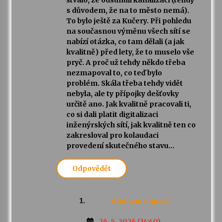
štvalo, že odsunuli kanalizaci (tehdy
s důvodem, že na to město nemá).
To bylo ještě za Kučery. Při pohledu
na současnou výměnu všech sítí se
nabízí otázka, co tam dělali (a jak
kvalitně) před lety, že to muselo vše
pryč. A proč už tehdy někdo třeba
nezmapoval to, co teď bylo
problém. Skála třeba tehdy vidět
nebyla, ale ty přípojky dešťovky
určitě ano. Jak kvalitně pracovali ti,
co si dali platit digitalizaci
inženýrských sítí, jak kvalitně ten co
zakresloval pro kolaudaci
provedení skutečného stavu…
Odpovědět
Anonym
napsal:
26. 5. 2026 (14:40)