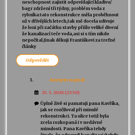
neschopnost zajistit odpovídající kladivo/
bagr zdržení tři týdny, problém voda z
rybníka:tato rekonstrukce měla proběhnout
už v dřívějších letech,tak mě docela udivuje
že loni při začátku stavby přišlo veliké divení
že kanalizací teče voda,asi si s tím nikdo
nepočítal.Jinak děkuji Františkovi za trefné
články
Odpovědět
Anonym
napsal:
25. 5. 2026 (23:50)
Úplně živě si pamatuji pana Kavříka,
jak se rozčiloval při minulé
rekonstrukci. Ta ulice totiž byla
zcela rozkopaná i v nedávné
minulosti. Pana Kavříka tehdy