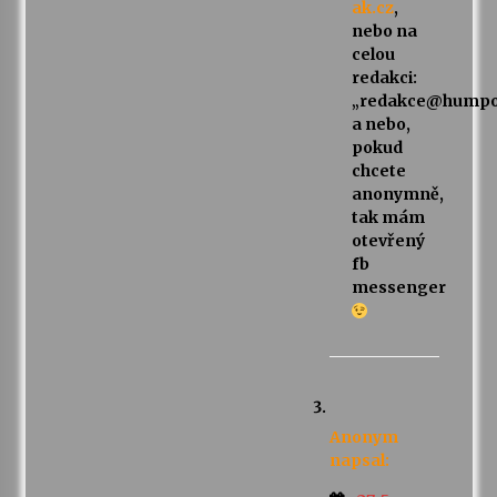
ak.cz
,
nebo na
celou
redakci:
„redakce@humpol
a nebo,
pokud
chcete
anonymně,
tak mám
otevřený
fb
messenger
Anonym
napsal: