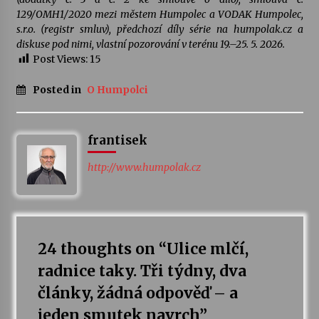
129/OMH1/2020 mezi městem Humpolec a VODAK Humpolec,
s.r.o. (registr smluv), předchozí díly série na humpolak.cz a
diskuse pod nimi, vlastní pozorování v terénu 19.–25. 5. 2026.
Post Views:
15
Posted in
O Humpolci
frantisek
http://www.humpolak.cz
24 thoughts on “
Ulice mlčí,
radnice taky. Tři týdny, dva
články, žádná odpověď – a
jeden smutek navrch
”