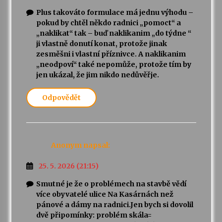
Plus takováto formulace má jednu výhodu –
pokud by chtěl někdo radnici „pomoct“ a
„naklikat“ tak – buď naklikanim „do týdne “
ji vlastně donutí konat, protože jinak
zesměšni i vlastní příznivce. A naklikanim
„neodpoví“ také nepomůže, protože tím by
jen ukázal, že jim nikdo nedůvěřje.
Odpovědět
Anonym
napsal:
25. 5. 2026 (21:15)
Smutné je že o problémech na stavbě vědí
více obyvatelé ulice Na Kasárnách než
pánové a dámy na radnici.Jen bych si dovolil
dvě připomínky: problém skála=