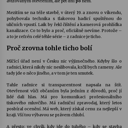
avizovaným otevřením, ale pět dní
po
něm.
Mezitím se na téže stavbě, v úterý 19. a znovu o víkendu,
pohybovala technika s tlakovou hadicí spuštěnou do
uličních vpustí. Laik by řekl čištění a kamerová prohlídka
kanalizace. Co to bylo a proč, oficiálně nevíme. Protože –
a to je refrén celé téhle série – z radnice je ticho.
Proč zrovna tohle ticho bolí
Mlčící úřad není v Česku nic výjimečného. Kdyby šlo o
radnici, která nikdy nic neslibovala, krčil bych rameny. Ale
tady jde o něco jiného, a v tom je ten smutek.
Tahle radnice si transparentnost napsala na štít.
Otevřenost vůči občanům byla jedním z důvodů, proč jí
lidé dali hlas. Má pro komunikaci profesionálního
tiskového mluvčího. Má radniční zpravodaj, který letos
posbíral ocenění. Má web, který získal cenu za nejlepší v
kraji. Vší tou výbavou se právem chlubí.
A přesto: ve chvíli, kdy jde do tuhého – kdy se stavba