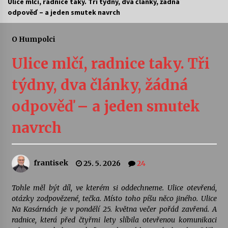
Ulice mlčí, radnice taky. Tři týdny, dva články, žádná
odpověď – a jeden smutek navrch
Letní koncerty ve Stromovce: Ars Camerata a
Sukuba Ensemble
4. 8. 2026
O Humpolci
Ulice mlčí, radnice taky. Tři
Vernisáž výstavy Josefíny Duškové: Stávám se
kapkou
týdny, dva články, žádná
30. 7. 2026
odpověď – a jeden smutek
Veselí muzikanti
30. 7. 2026
navrch
Pozvánka na integrační festival Quijotova
frantisek
25. 5. 2026
24
šedesátka: 28. 7.–1. 8. 2026
28. 7. 2026
Tohle měl být díl, ve kterém si oddechneme. Ulice otevřená,
otázky zodpovězené, tečka. Místo toho píšu něco jiného. Ulice
Letní koncerty ve Stromovce: Kolchoz a
Na Kasárnách je v pondělí 25. května večer pořád zavřená. A
Jenakaši
radnice, která před čtyřmi lety slíbila otevřenou komunikaci
28. 7. 2026