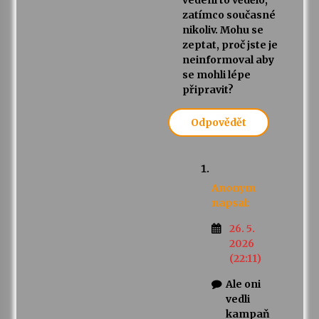
vedení to vědělo,
zatímco současné
nikoliv. Mohu se
zeptat, proč jste je
neinformoval aby
se mohli lépe
připravit?
Odpovědět
Anonym
napsal:
26. 5.
2026
(22:11)
Ale oni
vedli
kampaň