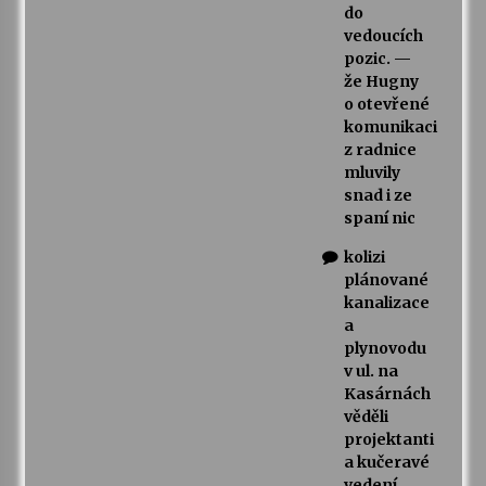
do
vedoucích
pozic. —
že Hugny
o otevřené
komunikaci
z radnice
mluvily
snad i ze
spaní nic
kolizi
plánované
kanalizace
a
plynovodu
v ul. na
Kasárnách
věděli
projektanti
a kučeravé
vedení