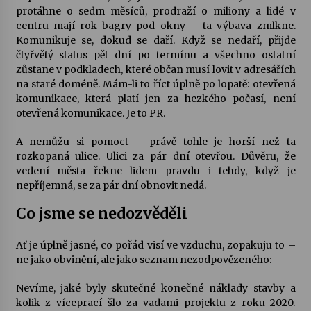
protáhne o sedm měsíců, prodraží o miliony a lidé v
centru mají rok bagry pod okny – ta výbava zmlkne.
Komunikuje se, dokud se daří. Když se nedaří, přijde
čtyřvětý status pět dní po termínu a všechno ostatní
zůstane v podkladech, které občan musí lovit v adresářích
na staré doméně. Mám-li to říct úplně po lopatě: otevřená
komunikace, která platí jen za hezkého počasí, není
otevřená komunikace. Je to PR.
A nemůžu si pomoct – právě tohle je horší než ta
rozkopaná ulice. Ulici za pár dní otevřou. Důvěru, že
vedení města řekne lidem pravdu i tehdy, když je
nepříjemná, se za pár dní obnovit nedá.
Co jsme se nedozvěděli
Ať je úplně jasné, co pořád visí ve vzduchu, zopakuju to –
ne jako obvinění, ale jako seznam nezodpovězeného:
Nevíme, jaké byly skutečné konečné náklady stavby a
kolik z víceprací šlo za vadami projektu z roku 2020.