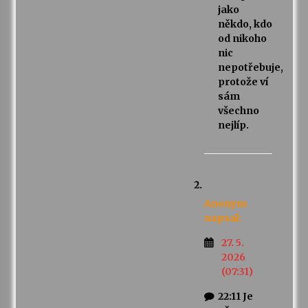
jako
někdo, kdo
od nikoho
nic
nepotřebuje,
protože ví
sám
všechno
nejlíp.
Anonym
napsal:
27. 5.
2026
(07:31)
22:11 Je