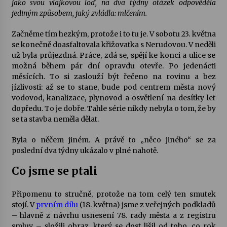
jako svou vlajkovou loď, na dva týdny otázek odpověděla
jediným způsobem, jaký zvládla: mlčením.
Votavžatský ploty
23. 7. 2026
Začněme tím hezkým, protože i to tu je. V sobotu 23. května
se konečně doasfaltovala křižovatka s Nerudovou. V neděli
už byla průjezdná. Práce, zdá se, spějí ke konci a ulice se
možná během pár dní opravdu otevře. Po jedenácti
Letní koncerty ve Stromovce: Rufus Miller
měsících. To si zaslouží být řečeno na rovinu a bez
22. 7. 2026
jízlivosti: až se to stane, bude pod centrem města nový
vodovod, kanalizace, plynovod a osvětlení na desítky let
dopředu. To je dobře. Tahle série nikdy nebyla o tom, že by
Vysočinka
se ta stavba neměla dělat.
17. 7. 2026
Byla o něčem jiném. A právě to „něco jiného“ se za
poslední dva týdny ukázalo v plné nahotě.
Ozvěny prázdnin
Co jsme se ptali
14. 7. 2026
Připomenu to stručně, protože na tom celý ten smutek
stojí. V
prvním dílu
(18. května) jsme z veřejných podkladů
Za kulturou kousek za Humpolec. V Želivě ožije
odkaz Josefa Čapka
– hlavně z návrhu usnesení 78. rady města a z registru
13. 7. 2026
smluv – složili obraz, který se dost lišil od toho, co rok