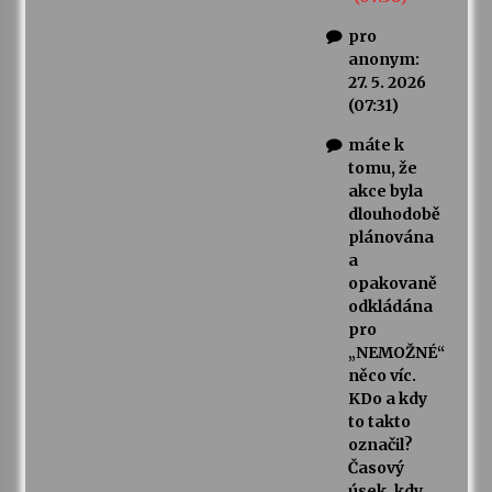
pro
anonym:
27. 5. 2026
(07:31)
máte k
tomu, že
akce byla
dlouhodobě
plánována
a
opakovaně
odkládána
pro
„NEMOŽNÉ“
něco víc.
KDo a kdy
to takto
označil?
Časový
úsek, kdy