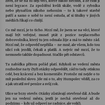
živel, že se na ní dějí věci, které nikdo nechtěl, a že řídit ji
není legrace. Za zpoždění kvůli skále, vodě z rybníka
nebo plynařům nikoho nehoním – to k takové stavbě
patří a samo o sobě to není ostuda, ať si titulky v jiných
médiích říkají co chtějí.
Co mě mrzí, je to ticho. Mrzí mě, že jsem se na věci, které
mají být veřejné, musel ptát z pozice neplaceného
dobrovolníka, který tu jen odmala žije a má to město rád.
Mrzí mě, že odpověď nepřišla – ne mně, ale všem, kdo tou
ulicí rok jezdili, čekali a platili. A nejvíc mě mrzí, že to
nemuselo takhle dopadnout. Stačilo pět odstavců.
Ta nabídka přitom pořád platí. Kdykoli se vedení města
rozhodne na ty čtyři otázky odpovědět, rád to tady otisknu
celé, bez krácení a bez komentáře. Protože mi nejde o to
mít poslední slovo. Jde mi o to, aby Humpolec věděl, za co
a jak utratil své peníze a svůj rok.
Ulice se brzy otevře. Otázky zůstávají otevřené dál. A bude
jen na vedení města, jestli je nechá otevřené až do
podzimu – kdy už odpoví ne radnice, ale voliči.