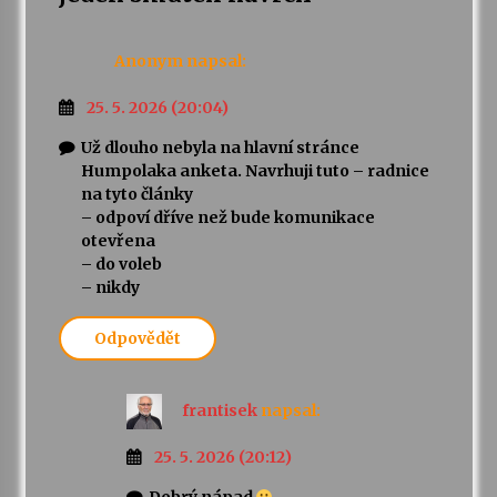
Anonym
napsal:
25. 5. 2026 (20:04)
Už dlouho nebyla na hlavní stránce
Humpolaka anketa. Navrhuji tuto – radnice
na tyto články
– odpoví dříve než bude komunikace
otevřena
– do voleb
– nikdy
Odpovědět
frantisek
napsal:
25. 5. 2026 (20:12)