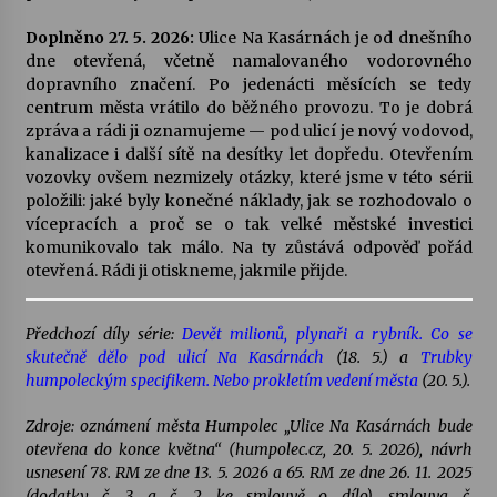
Doplněno 27. 5. 2026:
Ulice Na Kasárnách je od dnešního
dne otevřená, včetně namalovaného vodorovného
dopravního značení. Po jedenácti měsících se tedy
centrum města vrátilo do běžného provozu. To je dobrá
zpráva a rádi ji oznamujeme — pod ulicí je nový vodovod,
kanalizace i další sítě na desítky let dopředu. Otevřením
vozovky ovšem nezmizely otázky, které jsme v této sérii
položili: jaké byly konečné náklady, jak se rozhodovalo o
vícepracích a proč se o tak velké městské investici
komunikovalo tak málo. Na ty zůstává odpověď pořád
otevřená. Rádi ji otiskneme, jakmile přijde.
Předchozí díly série:
Devět milionů, plynaři a rybník. Co se
skutečně dělo pod ulicí Na Kasárnách
(18. 5.) a
Trubky
humpoleckým specifikem. Nebo prokletím vedení města
(20. 5.).
Zdroje: oznámení města Humpolec „Ulice Na Kasárnách bude
otevřena do konce května“ (humpolec.cz, 20. 5. 2026), návrh
usnesení 78. RM ze dne 13. 5. 2026 a 65. RM ze dne 26. 11. 2025
(dodatky č. 3 a č. 2 ke smlouvě o dílo), smlouva č.