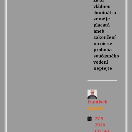
že tu
vládnou
ilumináti a
země je
placatá
aneb
zakončení
na nic se
proboha
současného
vedení
neptejte
frantisek
napsal:
27. 5.
2026
(07:38)