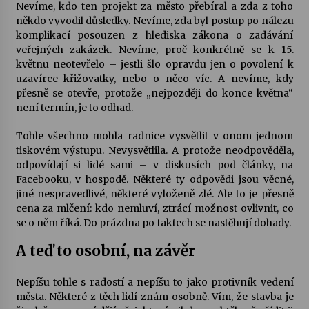
Nevíme, kdo ten projekt za město přebíral a zda z toho
někdo vyvodil důsledky. Nevíme, zda byl postup po nálezu
komplikací posouzen z hlediska zákona o zadávání
veřejných zakázek. Nevíme, proč konkrétně se k 15.
květnu neotevřelo – jestli šlo opravdu jen o povolení k
uzavírce křižovatky, nebo o něco víc. A nevíme, kdy
přesně se otevře, protože „nejpozději do konce května“
není termín, je to odhad.
Tohle všechno mohla radnice vysvětlit v onom jednom
tiskovém výstupu. Nevysvětlila. A protože neodpověděla,
odpovídají si lidé sami – v diskusích pod články, na
Facebooku, v hospodě. Některé ty odpovědi jsou věcné,
jiné nespravedlivé, některé vyloženě zlé. Ale to je přesně
cena za mlčení: kdo nemluví, ztrácí možnost ovlivnit, co
se o něm říká. Do prázdna po faktech se nastěhují dohady.
A teď to osobní, na závěr
Nepíšu tohle s radostí a nepíšu to jako protivník vedení
města. Některé z těch lidí znám osobně. Vím, že stavba je