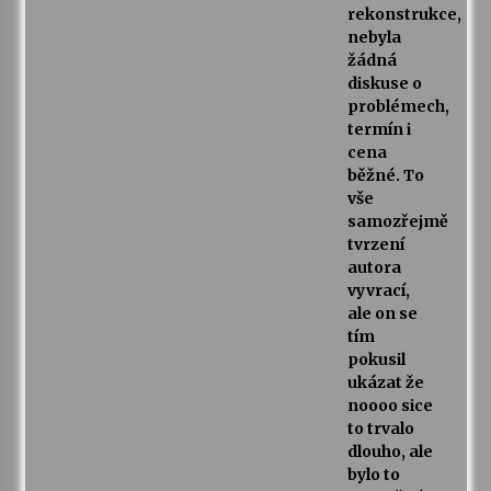
rekonstrukce,
nebyla
žádná
diskuse o
problémech,
termín i
cena
běžné. To
vše
samozřejmě
tvrzení
autora
vyvrací,
ale on se
tím
pokusil
ukázat že
noooo sice
to trvalo
dlouho, ale
bylo to