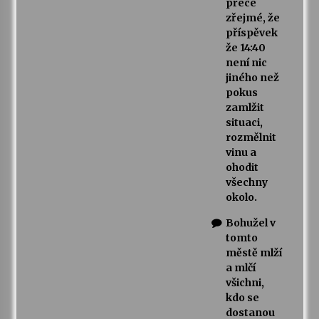
přece
zřejmé, že
příspěvek
že 14:40
není nic
jiného než
pokus
zamlžit
situaci,
rozmělnit
vinu a
ohodit
všechny
okolo.
Bohužel v
tomto
městě mlží
a mlčí
všichni,
kdo se
dostanou