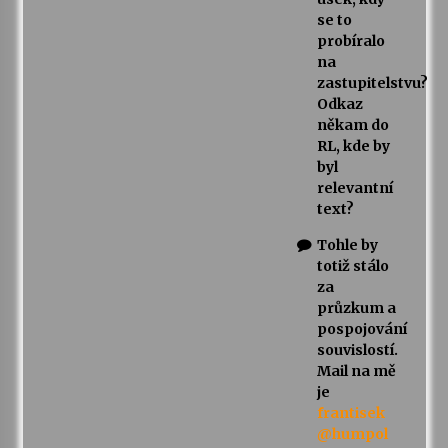
se to
probíralo
na
zastupitelstvu?
Odkaz
někam do
RL, kde by
byl
relevantní
text?
Tohle by
totiž stálo
za
průzkum a
pospojování
souvislostí.
Mail na mě
je
frantisek
@humpol