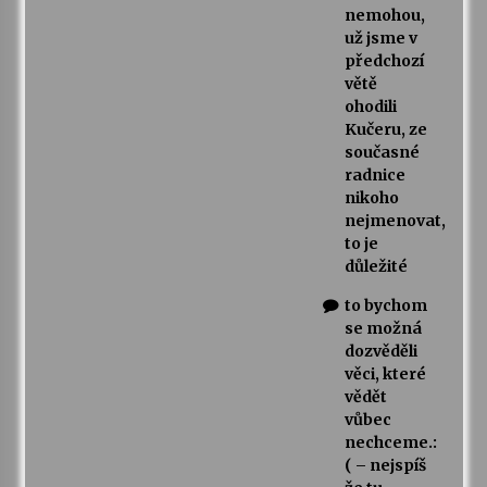
nemohou,
už jsme v
předchozí
větě
ohodili
Kučeru, ze
současné
radnice
nikoho
nejmenovat,
to je
důležité
to bychom
se možná
dozvěděli
věci, které
vědět
vůbec
nechceme.:
( – nejspíš