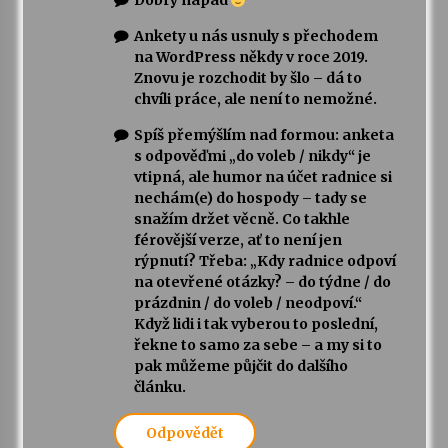
Dobrý nápad
Ankety u nás usnuly s přechodem
na WordPress někdy v roce 2019.
Znovu je rozchodit by šlo – dá to
chvíli práce, ale není to nemožné.
Spíš přemýšlím nad formou: anketa
s odpověďmi „do voleb / nikdy“ je
vtipná, ale humor na účet radnice si
nechám(e) do hospody – tady se
snažím držet věcně. Co takhle
férovější verze, ať to není jen
rýpnutí? Třeba: „Kdy radnice odpoví
na otevřené otázky? – do týdne / do
prázdnin / do voleb / neodpoví.“
Když lidi i tak vyberou to poslední,
řekne to samo za sebe – a my si to
pak můžeme půjčit do dalšího
článku.
Odpovědět