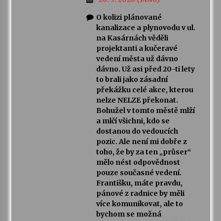
O kolizi plánované
kanalizace a plynovodu v ul.
na Kasárnách věděli
projektanti a kučeravé
vedení města už dávno
dávno. Už asi před 20-ti lety
to brali jako zásadní
překážku celé akce, kterou
nelze NELZE překonat.
Bohužel v tomto městě mlží
a mlčí všichni, kdo se
dostanou do vedoucích
pozic. Ale není mi dobře z
toho, že by za ten „průser“
mělo nést odpovědnost
pouze současné vedení.
Františku, máte pravdu,
pánové z radnice by měli
více komunikovat, ale to
bychom se možná