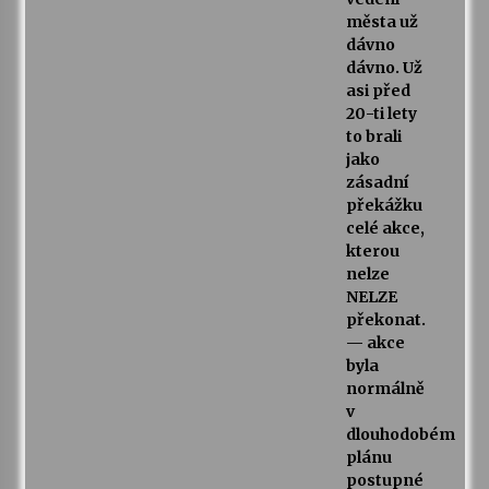
města už
dávno
dávno. Už
asi před
20-ti lety
to brali
jako
zásadní
překážku
celé akce,
kterou
nelze
NELZE
překonat.
— akce
byla
normálně
v
dlouhodobém
plánu
postupné