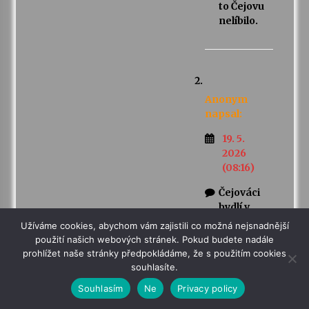
to Čejovu
nelíbilo.
Anonym
napsal:
19. 5.
2026
(08:16)
Čejováci
bydlí v
remízku?
Užíváme cookies, abychom vám zajistili co možná nejsnadnější
použití našich webových stránek. Pokud budete nadále
prohlížet naše stránky předpokládáme, že s použitím cookies
souhlasíte.
Souhlasím
Ne
Privacy policy
Anonym