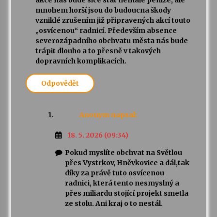
akce nás bude sice stát nemalé peníze, ale
mnohem horší jsou do budoucna škody
vzniklé zrušením již připravených akcí touto
„osvícenou“ radnicí. Především absence
severozápadního obchvatu města nás bude
trápit dlouho a to přesně v takových
dopravních komplikacích.
Odpovědět
Anonym
napsal:
18. 5. 2026 (09:34)
Pokud myslíte obchvat na Světlou
přes Vystrkov, Hněvkovice a dál,tak
díky za právě tuto osvícenou
radnici, která tento nesmyslný a
přes miliardu stojící projekt smetla
ze stolu. Ani kraj o to nestál.