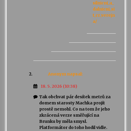
silnicni_a_
dalnicni_si
t_cr_verejn
a/
Anonym
napsal:
18. 5. 2026 (10:38)
Tak obchvat pár desítek metrů za
domem starosty Machka projít
prostě nemohl. Co na tom že jeho
zkrácená verze směřující na
Brunku by měla smysl.
Platformátor do toho hodil vidle.