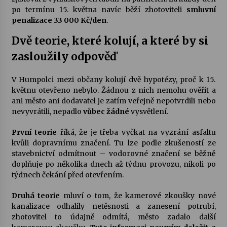
po termínu 15. května navíc běží zhotoviteli
smluvní
penalizace 33 000 Kč/den
.
Dvě teorie, které kolují, a které by si
zasloužily odpověď
V Humpolci mezi občany kolují dvě hypotézy, proč k 15.
květnu otevřeno nebylo. Žádnou z nich nemohu ověřit a
ani město ani dodavatel je zatím veřejně nepotvrdili nebo
nevyvrátili, nepadlo
vůbec žádné
vysvětlení.
První teorie
říká, že je třeba vyčkat na vyzrání asfaltu
kvůli dopravnímu značení. Tu lze podle zkušeností ze
stavebnictví odmítnout – vodorovné značení se běžně
doplňuje po několika dnech až týdnu provozu, nikoli po
týdnech čekání před otevřením.
Druhá teorie
mluví o tom, že kamerové zkoušky nové
kanalizace odhalily netěsnosti a zanesení potrubí,
zhotovitel to údajně odmítá, město zadalo další