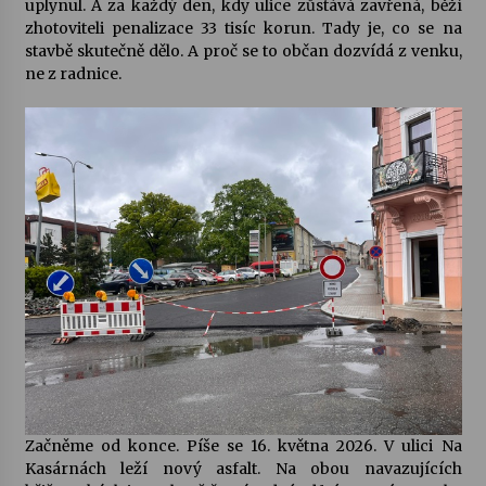
uplynul. A za každý den, kdy ulice zůstává zavřená, běží
zhotoviteli penalizace 33 tisíc korun. Tady je, co se na
Letní koncerty ve Stromovce: Kolchoz a
stavbě skutečně dělo. A proč se to občan dozvídá z venku,
Jenakaši
ne z radnice.
28. 7. 2026
Votavžatský ploty
23. 7. 2026
Letní koncerty ve Stromovce: Rufus Miller
22. 7. 2026
Vysočinka
17. 7. 2026
Ozvěny prázdnin
Začněme od konce. Píše se 16. května 2026. V ulici Na
14. 7. 2026
Kasárnách leží nový asfalt. Na obou navazujících