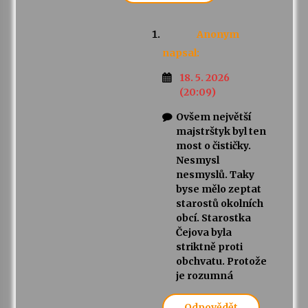
Anonym
napsal:
18. 5. 2026
(20:09)
Ovšem největší
majstrštyk byl ten
most o čističky.
Nesmysl
nesmyslů. Taky
byse mělo zeptat
starostů okolních
obcí. Starostka
Čejova byla
striktně proti
obchvatu. Protože
je rozumná
Odpovědět