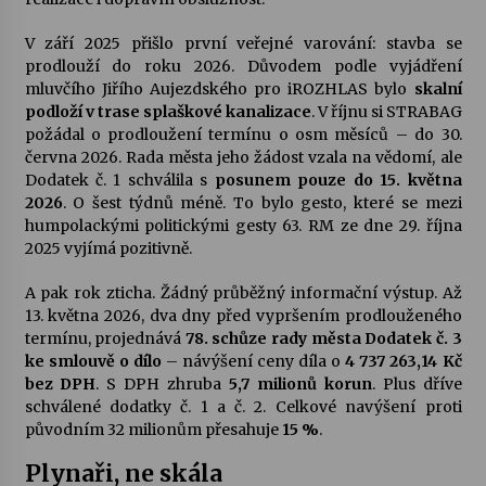
V září 2025 přišlo první veřejné varování: stavba se
prodlouží do roku 2026. Důvodem podle vyjádření
mluvčího Jiřího Aujezdského pro iROZHLAS bylo
skalní
podloží v trase splaškové kanalizace
. V říjnu si STRABAG
požádal o prodloužení termínu o osm měsíců – do 30.
června 2026. Rada města jeho žádost vzala na vědomí, ale
Dodatek č. 1 schválila s
posunem pouze do 15. května
2026
. O šest týdnů méně. To bylo gesto, které se mezi
humpolackými politickými gesty 63. RM ze dne 29. října
2025 vyjímá pozitivně.
A pak rok zticha. Žádný průběžný informační výstup. Až
13. května 2026, dva dny před vypršením prodlouženého
termínu, projednává
78. schůze rady města Dodatek č. 3
ke smlouvě o dílo
– návýšení ceny díla o
4 737 263,14 Kč
bez DPH
. S DPH zhruba
5,7 milionů korun
. Plus dříve
schválené dodatky č. 1 a č. 2. Celkové navýšení proti
původním 32 milionům přesahuje
15 %
.
Plynaři, ne skála