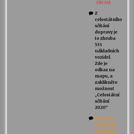
(10:34)
Z
celostátního
sčítání
dopravy je
to zhruba
533
nákladních
vozidel.
Zde je
odkaz na
mapu, a
zaklikněte
možnost
„Celostátní
sčítání
2020“
https://ge
oportal.rs
d.cz/apps/