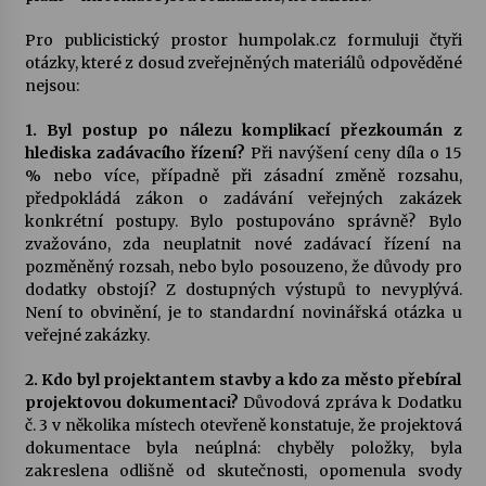
Pro publicistický prostor humpolak.cz formuluji čtyři
otázky, které z dosud zveřejněných materiálů odpověděné
nejsou:
1. Byl postup po nálezu komplikací přezkoumán z
hlediska zadávacího řízení?
Při navýšení ceny díla o 15
% nebo více, případně při zásadní změně rozsahu,
předpokládá zákon o zadávání veřejných zakázek
konkrétní postupy. Bylo postupováno správně? Bylo
zvažováno, zda neuplatnit nové zadávací řízení na
pozměněný rozsah, nebo bylo posouzeno, že důvody pro
dodatky obstojí? Z dostupných výstupů to nevyplývá.
Není to obvinění, je to standardní novinářská otázka u
veřejné zakázky.
2. Kdo byl projektantem stavby a kdo za město přebíral
projektovou dokumentaci?
Důvodová zpráva k Dodatku
č. 3 v několika místech otevřeně konstatuje, že projektová
dokumentace byla neúplná: chyběly položky, byla
zakreslena odlišně od skutečnosti, opomenula svody