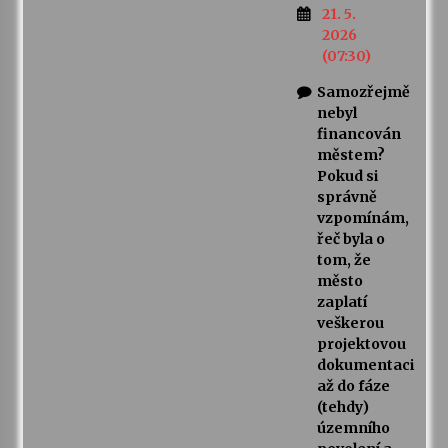
21. 5.
2026
(07:30)
Samozřejmě
nebyl
financován
městem?
Pokud si
správně
vzpomínám,
řeč byla o
tom, že
město
zaplatí
veškerou
projektovou
dokumentaci
až do fáze
(tehdy)
územního