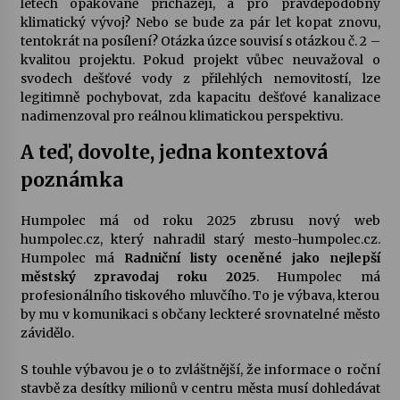
letech opakovaně přicházejí, a pro pravděpodobný
klimatický vývoj? Nebo se bude za pár let kopat znovu,
tentokrát na posílení? Otázka úzce souvisí s otázkou č. 2 –
kvalitou projektu. Pokud projekt vůbec neuvažoval o
svodech dešťové vody z přilehlých nemovitostí, lze
legitimně pochybovat, zda kapacitu dešťové kanalizace
nadimenzoval pro reálnou klimatickou perspektivu.
A teď, dovolte, jedna kontextová
poznámka
Humpolec má od roku 2025 zbrusu nový web
humpolec.cz, který nahradil starý mesto-humpolec.cz.
Humpolec má
Radniční listy oceněné jako nejlepší
městský zpravodaj roku 2025
. Humpolec má
profesionálního tiskového mluvčího. To je výbava, kterou
by mu v komunikaci s občany leckteré srovnatelné město
závidělo.
S touhle výbavou je o to zvláštnější, že informace o roční
stavbě za desítky milionů v centru města musí dohledávat