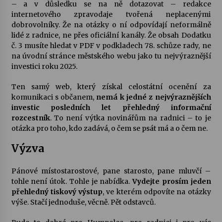
– a v důsledku se na ně dotazovat – redakce
internetového zpravodaje tvořená neplacenými
dobrovolníky. Že na otázky o ní odpovídají neformálně
lidé z radnice, ne přes oficiální kanály. Že obsah Dodatku
č. 3 musíte hledat v PDF v podkladech 78. schůze rady, ne
na úvodní stránce městského webu jako tu nejvýraznější
investici roku 2025.
Ten samý web, který získal celostátní ocenění za
komunikaci s občanem,
nemá k jedné z nejvýraznějších
investic posledních let přehledný informační
rozcestník
. To není výtka novinářům na radnici – to je
otázka pro toho, kdo zadává, o čem se psát má a o čem ne.
Výzva
Pánové místostarostové, pane starosto, pane mluvčí –
tohle není útok. Tohle je nabídka.
Vydejte prosím jeden
přehledný tiskový výstup
, ve kterém odpovíte na otázky
výše. Stačí jednoduše, věcně. Pět odstavců.