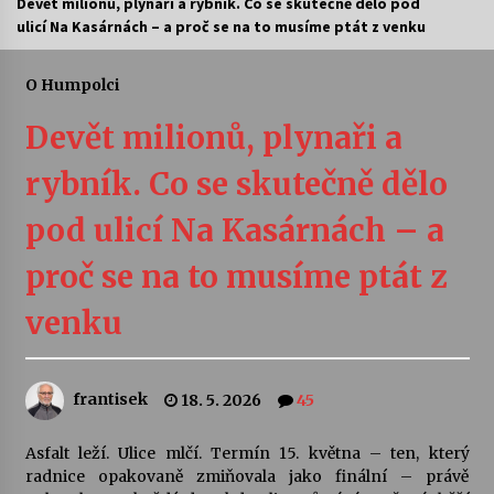
Devět milionů, plynaři a rybník. Co se skutečně dělo pod
ulicí Na Kasárnách – a proč se na to musíme ptát z venku
Divadélka pro děti: Kašpárek v dračí jeskyni
10. 8. 2026
O Humpolci
Devět milionů, plynaři a
Letní koncerty ve Stromovce: Ars Camerata a
Sukuba Ensemble
rybník. Co se skutečně dělo
4. 8. 2026
pod ulicí Na Kasárnách – a
Vernisáž výstavy Josefíny Duškové: Stávám se
kapkou
proč se na to musíme ptát z
30. 7. 2026
venku
Veselí muzikanti
30. 7. 2026
frantisek
18. 5. 2026
45
Pozvánka na integrační festival Quijotova
Asfalt leží. Ulice mlčí. Termín 15. května – ten, který
šedesátka: 28. 7.–1. 8. 2026
radnice opakovaně zmiňovala jako finální – právě
28. 7. 2026