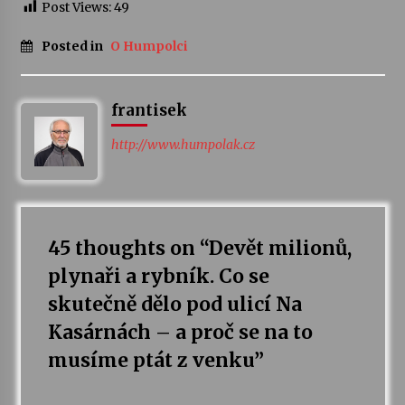
Post Views:
49
Posted in
O Humpolci
frantisek
http://www.humpolak.cz
45 thoughts on “
Devět milionů,
plynaři a rybník. Co se
skutečně dělo pod ulicí Na
Kasárnách – a proč se na to
musíme ptát z venku
”