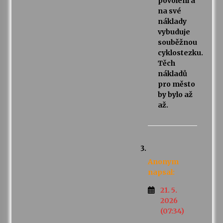
povolení a
na své
náklady
vybuduje
souběžnou
cyklostezku.
Těch
nákladů
pro město
by bylo až
až.
Anonym
napsal:
21. 5.
2026
(07:34)