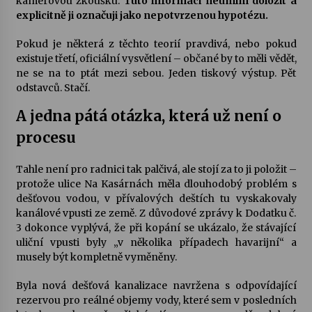
kamerovou zkoušku.
Tuto informaci neumím doložit a
explicitně ji označuji jako nepotvrzenou hypotézu.
Pokud je některá z těchto teorií pravdivá, nebo pokud
existuje třetí, oficiální vysvětlení – občané by to měli vědět,
ne se na to ptát mezi sebou. Jeden tiskový výstup. Pět
odstavců. Stačí.
A jedna pátá otázka, která už není o
procesu
Tahle není pro radnici tak palčivá, ale stojí za to ji položit –
protože ulice Na Kasárnách měla dlouhodobý problém s
dešťovou vodou, v přívalových deštích tu vyskakovaly
kanálové vpusti ze země. Z důvodové zprávy k Dodatku č.
3 dokonce vyplývá, že při kopání se ukázalo, že stávající
uliční vpusti byly „v několika případech havarijní“ a
musely být kompletně vyměněny.
Byla nová dešťová kanalizace navržena s odpovídající
rezervou pro reálné objemy vody, které sem v posledních