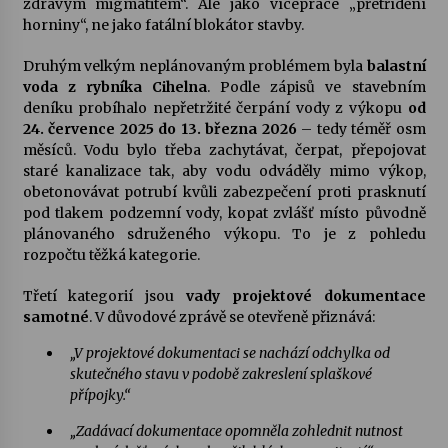
zdravým migmatitem“. Ale jako vícepráce „přetřídění
horniny“, ne jako fatální blokátor stavby.
Druhým velkým neplánovaným problémem byla
balastní
voda z rybníka Cihelna
. Podle zápisů ve stavebním
deníku probíhalo nepřetržité čerpání vody z výkopu
od
24. července 2025 do 13. března 2026
– tedy téměř osm
měsíců. Vodu bylo třeba zachytávat, čerpat, přepojovat
staré kanalizace tak, aby vodu odváděly mimo výkop,
obetonovávat potrubí kvůli zabezpečení proti prasknutí
pod tlakem podzemní vody, kopat zvlášť místo původně
plánovaného sdruženého výkopu. To je z pohledu
rozpočtu těžká kategorie.
Třetí kategorií jsou
vady projektové dokumentace
samotné
. V důvodové zprávě se otevřeně přiznává:
„V projektové dokumentaci se nachází odchylka od
skutečného stavu v podobě zakreslení splaškové
přípojky.“
„Zadávací dokumentace opomněla zohlednit nutnost