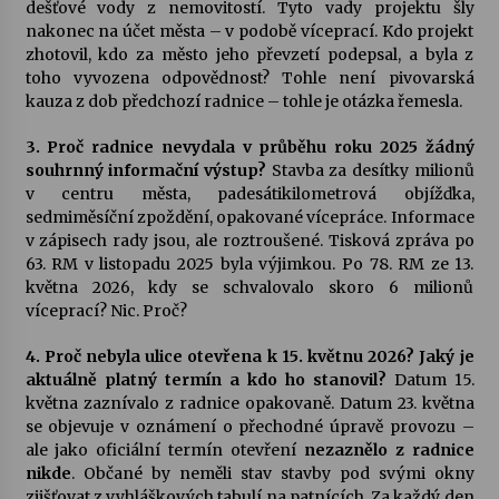
dešťové vody z nemovitostí. Tyto vady projektu šly
nakonec na účet města – v podobě víceprací. Kdo projekt
zhotovil, kdo za město jeho převzetí podepsal, a byla z
toho vyvozena odpovědnost? Tohle není pivovarská
kauza z dob předchozí radnice – tohle je otázka řemesla.
3. Proč radnice nevydala v průběhu roku 2025 žádný
souhrnný informační výstup?
Stavba za desítky milionů
v centru města, padesátikilometrová objížďka,
sedmiměsíční zpoždění, opakované vícepráce. Informace
v zápisech rady jsou, ale roztroušené. Tisková zpráva po
63. RM v listopadu 2025 byla výjimkou. Po 78. RM ze 13.
května 2026, kdy se schvalovalo skoro 6 milionů
víceprací? Nic. Proč?
4. Proč nebyla ulice otevřena k 15. květnu 2026? Jaký je
aktuálně platný termín a kdo ho stanovil?
Datum 15.
května zaznívalo z radnice opakovaně. Datum 23. května
se objevuje v oznámení o přechodné úpravě provozu –
ale jako oficiální termín otevření
nezaznělo z radnice
nikde
. Občané by neměli stav stavby pod svými okny
zjišťovat z vyhláškových tabulí na patnících. Za každý den