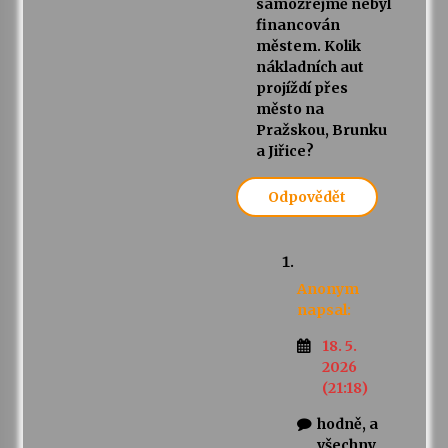
samozřejmě nebyl
financován
městem. Kolik
nákladních aut
projíždí přes
město na
Pražskou, Brunku
a Jiřice?
Odpovědět
Anonym
napsal:
18. 5.
2026
(21:18)
hodně, a
všechny