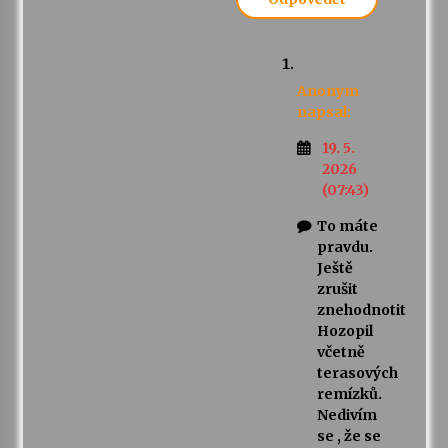
Anonym
napsal:
19. 5.
2026
(07:43)
To máte
pravdu.
Ještě
zrušit
znehodnotit
Hozopil
včetně
terasových
remízků.
Nedivím
se , že se