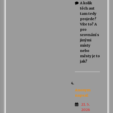
A kolik
těch aut
tam tedy
projede?
Víte to? A
pro
srovnání s
jinými
místy
nebo
městy je to
jak?
Anonym
napsal:
21. 5.
2026