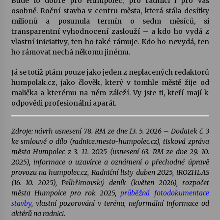
Bude to dobré pro Humpolec, pro radnici i pro vás
osobně. Roční stavba v centru města, která stála desítky
milionů a posunula termín o sedm měsíců, si
transparentní vyhodnocení zaslouží – a kdo ho vydá z
vlastní iniciativy, ten ho také rámuje. Kdo ho nevydá, ten
ho rámovat nechá někomu jinému.
Já se totiž ptám pouze jako jeden z neplacených redaktorů
humpolak.cz, jako člověk, který v tomhle městě žije od
malička a kterému na něm záleží. Vy jste ti, kteří mají k
odpovědi profesionální aparát.
Zdroje: návrh usnesení 78. RM ze dne 13. 5. 2026 – Dodatek č. 3
ke smlouvě o dílo (radnice.mesto-humpolec.cz), tisková zpráva
města Humpolec z 3. 11. 2025 (usnesení 63. RM ze dne 29. 10.
2025), informace o uzavírce a oznámení o přechodné úpravě
provozu na humpolec.cz, Radniční listy duben 2025, iROZHLAS
(16. 10. 2025), Pelhřimovský deník (květen 2026), rozpočet
města Humpolce pro rok 2025,
průběžná fotodokumentace
stavby
, vlastní pozorování v terénu, neformální informace od
aktérů na radnici.