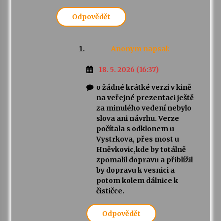
Odpovědět
Anonym
napsal:
18. 5. 2026 (16:37)
o žádné krátké verzi v kině
na veřejné prezentaci ještě
za minulého vedení nebylo
slova ani návrhu. Verze
počítala s odklonem u
Vystrkova, přes most u
Hněvkovic,kde by totálně
zpomalil dopravu a přiblížil
by dopravu k vesnici a
potom kolem dálnice k
čističce.
Odpovědět