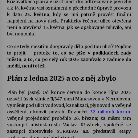
křižovatkách jsou ale už čtrnáct dní odfrézované povrchy
a k 14. květnu visí oznámení o přechodné úpravě provozu
k datu
23. května
, kdy se má patrně provést finální
Za kulturou kousek za Humpolec. V Želivě ožije
odkaz Josefa Čapka
napojení na nový úsek. Prakticky řečeno: ulice otevřená
13. 7. 2026
není a otevřená 15. května, jak se opakovaně mluvilo, ani
být nemohla.
Varhanní recitál Michala Novenka v Klášteře
Co se tedy mezitím doopravdy dělo pod tou ulicí? Pojďme
Želiv
to projít – protože
to, co se píše v podkladech rady
3. 7. 2026
města, a to, co po celý rok 2025 zaznívalo z radnice do
médií, není totéž
.
Plán z ledna 2025 a co z něj zbylo
Plán byl jasný. Od konce června do konce října 2025
uzavřít úsek silnice II/347 mezi Mánesovou a Nerudovou,
vyměnit pod ulicí vodovod, kanalizaci, plynovod a veřejné
osvětlení, obnovit povrch. Rozpočet
32 milionů korun
.
Veřejné projednání proběhlo 26. března; za město tam
vystoupil místostarosta Václav Křivánek, společně se
zástupci zhotovitele STRABAG a.s. představili etapy
realizace i dopravní obslužnost.