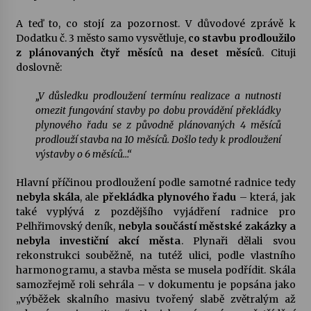
A teď to, co stojí za pozornost. V důvodové zprávě k
Dodatku č. 3 město samo vysvětluje,
co stavbu prodloužilo
z plánovaných čtyř měsíců na deset měsíců
. Cituji
doslovně:
„V důsledku prodloužení termínu realizace a nutnosti
omezit fungování stavby po dobu provádění překládky
plynového řadu se z původně plánovaných 4 měsíců
prodlouží stavba na 10 měsíců. Došlo tedy k prodloužení
výstavby o 6 měsíců…“
Hlavní příčinou prodloužení podle samotné radnice tedy
nebyla skála
, ale
překládka plynového řadu
– která, jak
také vyplývá z pozdějšího vyjádření radnice pro
Pelhřimovský deník,
nebyla součástí městské zakázky a
nebyla investiční akcí města
. Plynaři dělali svou
rekonstrukci souběžně, na tutéž ulici, podle vlastního
harmonogramu, a stavba města se musela podřídit. Skála
samozřejmě roli sehrála – v dokumentu je popsána jako
„výběžek skalního masivu tvořený slabě zvětralým až