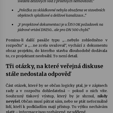
svedení dešťových vod z přilehlých nemovitostí.“
„Položka za skládkovné nebyla obsažena ve stavebních
objektech splaškové a dešťové kanalizace…“
„V projektové dokumentaci je u Š353 OK požadavek na
jádrové vrtání DN150… ale pro DN 500 chybí.“
Pominu-li další pasáže typu „…nebylo zohledněno v
rozpočtu“ a „…ne zcela uvažoval“, vychází z dokumentu
obraz projektu, do kterého stavba dlouhodobě dodávala
to, co projektant neobsáhl. To není detail.
Tři otázky, na které veřejná diskuse
stále nedostala odpověď
Část otázek, které by se občan logicky ptal, je v zápisech
rady a v rozpočtu dohledatelná – pokud o nich víte.
Souhrnný tiskový výstup, který by je shrnul,
nikdy
nevyšel
. Občan musí pátrat sám, nebo se ptát neformálně
lidí, kteří k podkladům mají přístup. Tu výtku nechávám
platit – informace jsou rozházené, ne sdělené.