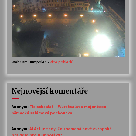
WebCam Humpolec -
více pohledů
Nejnovější komentáře
Anonym
:
Fleischsalat – Wurstsalat s majonézou:
německá salámová pochoutka
Anonym
:
AI Act je tady. Co znamená nové evropské
pravidlo pro Humpoláky?