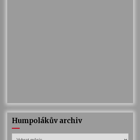
Humpolákův archiv
Humpolákův