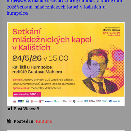
https://www.mahlerfestival.cz/programmes-all/program-
2026/setkani-mladeznickych-kapel-v-kalistich-u-
Votavžatský ploty
humpolce/
23. 7. 2026
Letní koncerty ve Stromovce: Rufus Miller
22. 7. 2026
Vysočinka
17. 7. 2026
Ozvěny prázdnin
14. 7. 2026
Post Views:
5
Za kulturou kousek za Humpolec. V Želivě ožije
Posted in
Kultura
odkaz Josefa Čapka
13. 7. 2026