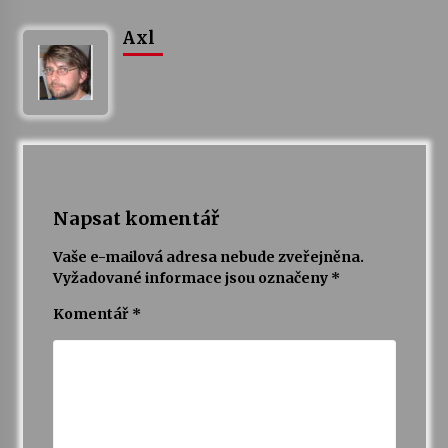
Axl
Varhanní recitál Michala Novenka v Klášteře
Želiv
3. 7. 2026
Petr Adamec – Malovaný svět
30. 6. 2026
Napsat komentář
Vaše e-mailová adresa nebude zveřejněna.
Vyžadované informace jsou označeny
*
Komentář
*