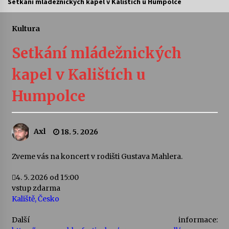
Setkání mládežnických kapel v Kalištích u Humpolce
Letní koncerty ve Stromovce: Ars Camerata a
Sukuba Ensemble
Kultura
4. 8. 2026
Setkání mládežnických
Vernisáž výstavy Josefíny Duškové: Stávám se
kapel v Kalištích u
kapkou
30. 7. 2026
Humpolce
Veselí muzikanti
30. 7. 2026
Axl
18. 5. 2026
Zveme vás na koncert v rodišti Gustava Mahlera.
Pozvánka na integrační festival Quijotova
šedesátka: 28. 7.–1. 8. 2026
28. 7. 2026
4. 5. 2026
od 15:00
vstup zdarma
Kaliště, Česko
Letní koncerty ve Stromovce: Kolchoz a
Jenakaši
Další informace:
28. 7. 2026