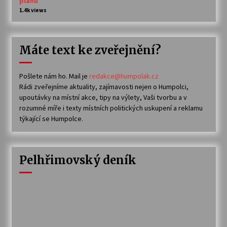
plánu
1.4k views
Máte text ke zveřejnění?
Pošlete nám ho. Mail je
redakce@humpolak.cz
Rádi zveřejníme aktuality, zajímavosti nejen o Humpolci,
upoutávky na místní akce, tipy na výlety, Vaši tvorbu a v
rozumné míře i texty místních politických uskupení a reklamu
týkající se Humpolce.
Pelhřimovský deník