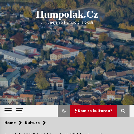
Skip
to
Humpolak.cz
content
. . . . . nejen o Humpolci a okolí
Kam za kulturou?
Home
Kultura
Kam za kulturou?