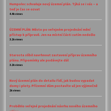
Humpolec schvaluje nový územní plán. Týká se i vás – a
teď je čas se ozvat
4.4k views
ÚZEMNÍ PLÁN: Město po veřejném projednání mění
přístup k přípravě. Jen na místní části zatím nedošlo
3.2k views
Starosta slíbil navrhnout zastavení příprav územního
plánu. Připomínky ale podávejte dál
3.2k views
Nový územní plán do detailu řídí, jak budou vypadat
domy i ploty. Přízemní dům postavíte už jen výjimečně
2k views
Proběhlo veřejné projednání návrhu nového územního