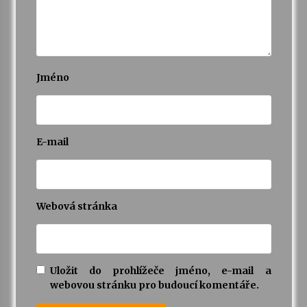
Jméno
E-mail
Webová stránka
Uložit do prohlížeče jméno, e-mail a
webovou stránku pro budoucí komentáře.