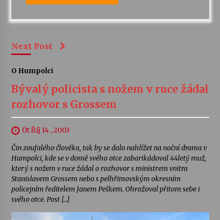
Next Post
O Humpolci
Bývalý policista s nožem v ruce žádal
rozhovor s Grossem
Út Říj 14 , 2003
Čin zoufalého člověka, tak by se dalo nahlížet na noční drama v
Humpolci, kde se v domě svého otce zabarikádoval 44letý muž,
který s nožem v ruce žádal o rozhovor s ministrem vnitra
Stanislavem Grossem nebo s pelhřimovským okresním
policejním ředitelem Janem Peškem. Ohrožoval přitom sebe i
svého otce. Post […]