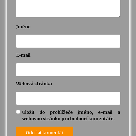
Varhanní recitál Michala Novenka v Klášteře
Želiv
3. 7. 2026
Jméno
Petr Adamec – Malovaný svět
30. 6. 2026
E-mail
Webová stránka
Uložit do prohlížeče jméno, e-mail a
webovou stránku pro budoucí komentáře.