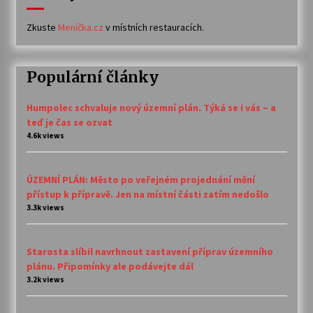
Zkuste
Meníčka.cz
v místních restauracích.
Populární články
Humpolec schvaluje nový územní plán. Týká se i vás – a
teď je čas se ozvat
4.6k views
ÚZEMNÍ PLÁN: Město po veřejném projednání mění
přístup k přípravě. Jen na místní části zatím nedošlo
3.3k views
Starosta slíbil navrhnout zastavení příprav územního
plánu. Připomínky ale podávejte dál
3.2k views