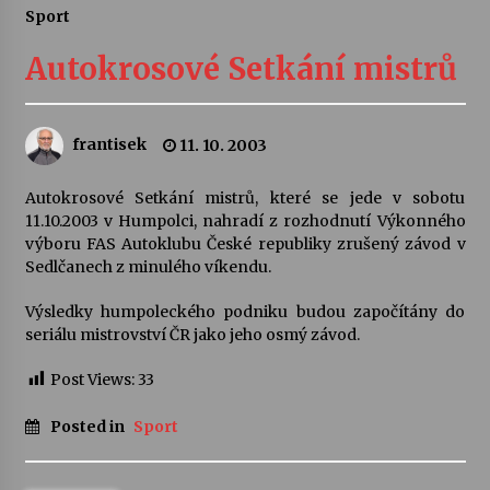
Sport
Letní koncerty ve Stromovce: Ars Camerata a
Sukuba Ensemble
Autokrosové Setkání mistrů
4. 8. 2026
Vernisáž výstavy Josefíny Duškové: Stávám se
frantisek
11. 10. 2003
kapkou
30. 7. 2026
Autokrosové Setkání mistrů, které se jede v sobotu
11.10.2003 v Humpolci, nahradí z rozhodnutí Výkonného
Veselí muzikanti
výboru FAS Autoklubu České republiky zrušený závod v
30. 7. 2026
Sedlčanech z minulého víkendu.
Výsledky humpoleckého podniku budou započítány do
seriálu mistrovství ČR jako jeho osmý závod.
Pozvánka na integrační festival Quijotova
šedesátka: 28. 7.–1. 8. 2026
28. 7. 2026
Post Views:
33
Posted in
Sport
Letní koncerty ve Stromovce: Kolchoz a
Jenakaši
28. 7. 2026