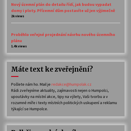
Nový územní plán do detailu řídí, jak budou vypadat
domy i ploty. Přízemní dům postavíte už jen výjimečně
2k views
Proběhlo veřejné projednání návrhu nového územního
plánu
1.4k views
Máte text ke zveřejnění?
Pošlete nám ho. Mail je
redakce@humpolak.cz
Rádi zveřejníme aktuality, zajímavosti nejen o Humpolci,
upoutávky na místní akce, tipy na výlety, Vaši tvorbu a v
rozumné míře i texty místních politických uskupení a reklamu
týkající se Humpolce.