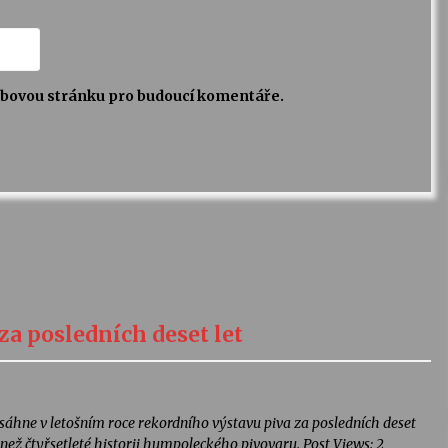
webovou stránku pro budoucí komentáře.
za posledních deset let
áhne v letošním roce rekordního výstavu piva za posledních deset
ce než čtyřsetleté historii humpoleckého pivovaru. Post Views: 2