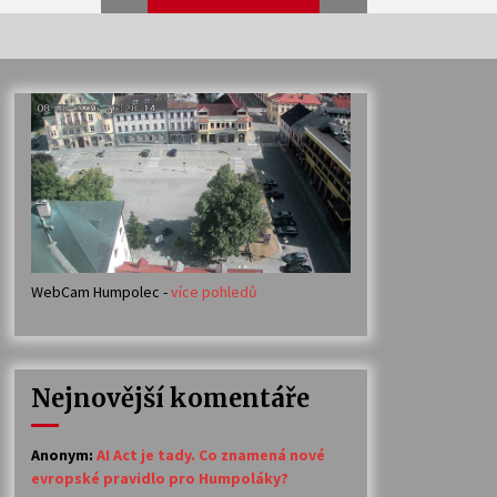
Veselí muzikanti
30. 7. 2026
Votavžatský ploty
23. 7. 2026
WebCam Humpolec -
více pohledů
Ozvěny prázdnin
14. 7. 2026
Nejnovější komentáře
Petr Adamec – Malovaný svět
30. 6. 2026
Anonym
:
AI Act je tady. Co znamená nové
evropské pravidlo pro Humpoláky?