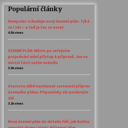
Populární články
Humpolec schvaluje nový územní plán. Týká
se i vás – a teď je čas se ozvat
4.5k views
ÚZEMNÍ PLÁN: Město po veřejném
projednání mění přístup k přípravě. Jen na
místní části zatím nedošlo
3.3k views
Starosta slíbil navrhnout zastavení příprav
územního plánu. Připomínky ale podávejte
dál
3.2k views
Nový územní plán do detailu řídí, jak budou
vypadat domy i ploty. Přízemní dům