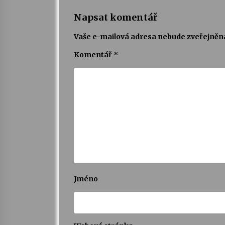
Napsat komentář
Vaše e-mailová adresa nebude zveřejněn
Komentář
*
Jméno