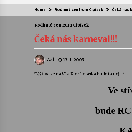
Home
Rodinné centrum Cipísek
Čeká nás k
Kam za kulturou?
Rodinné centrum Cipísek
Letní koncerty ve Stromovce: Ars
Camerata a Sukuba Ensemble
Čeká nás karneval!!!
4. 8. 2026
Pozvánka na integrační festival
Axl
13. 1. 2005
Quijotova šedesátka: 28. 7.–1. 8.
2026
28. 7. 2026
Těšíme se na Vás. Která maska bude ta nej…?
Letní koncerty ve Stromovce: Rufu
Ve st
Miller
22. 7. 2026
bude RC 
Za kulturou kousek za Humpolec. 
Želivě ožije odkaz Josefa Čapka
13. 7. 2026
K