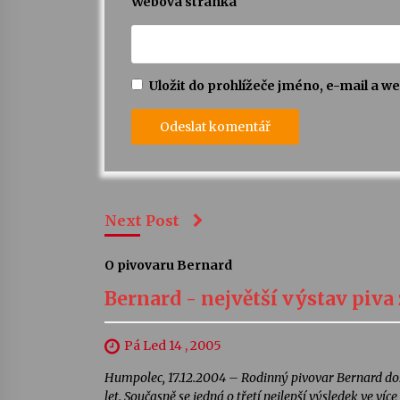
Webová stránka
Uložit do prohlížeče jméno, e-mail a 
Next Post
O pivovaru Bernard
Bernard - největší výstav piva 
Pá Led 14 , 2005
Humpolec, 17.12.2004 – Rodinný pivovar Bernard dos
let. Současně se jedná o třetí nejlepší výsledek ve ví