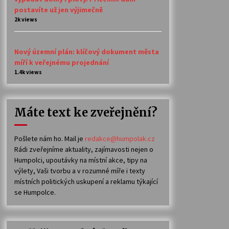
postavíte už jen výjimečně
2k views
Nový územní plán: klíčový dokument města
míří k veřejnému projednání
1.4k views
Máte text ke zveřejnění?
Pošlete nám ho. Mail je
redakce@humpolak.cz
Rádi zveřejníme aktuality, zajímavosti nejen o
Humpolci, upoutávky na místní akce, tipy na
výlety, Vaši tvorbu a v rozumné míře i texty
místních politických uskupení a reklamu týkající
se Humpolce.