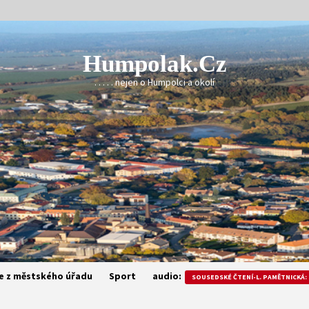
Humpolak.cz
. . . . . nejen o Humpolci a okolí
e z městského úřadu
Sport
audio:
SOUSEDSKÉ ČTENÍ-L. PAMĚTNICKÁ: 