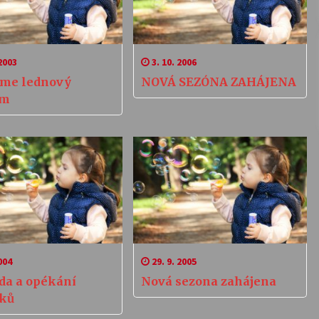
2003
3. 10. 2006
íme lednový
NOVÁ SEZÓNA ZAHÁJENA
am
004
29. 9. 2005
da a opékání
Nová sezona zahájena
ků