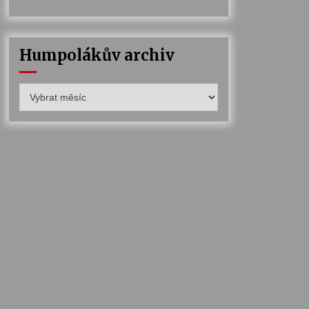
Humpolákův archiv
Humpolákův
archiv