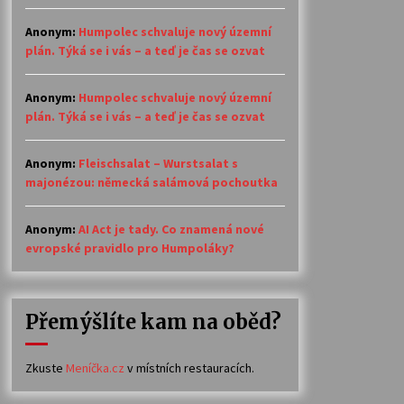
Anonym
:
Humpolec schvaluje nový územní
plán. Týká se i vás – a teď je čas se ozvat
Anonym
:
Humpolec schvaluje nový územní
plán. Týká se i vás – a teď je čas se ozvat
Anonym
:
Fleischsalat – Wurstsalat s
majonézou: německá salámová pochoutka
Anonym
:
AI Act je tady. Co znamená nové
evropské pravidlo pro Humpoláky?
Přemýšlíte kam na oběd?
Zkuste
Meníčka.cz
v místních restauracích.