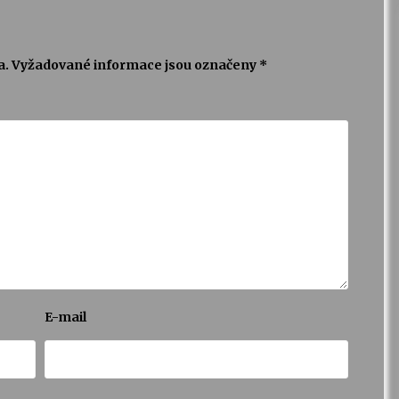
a.
Vyžadované informace jsou označeny
*
E-mail