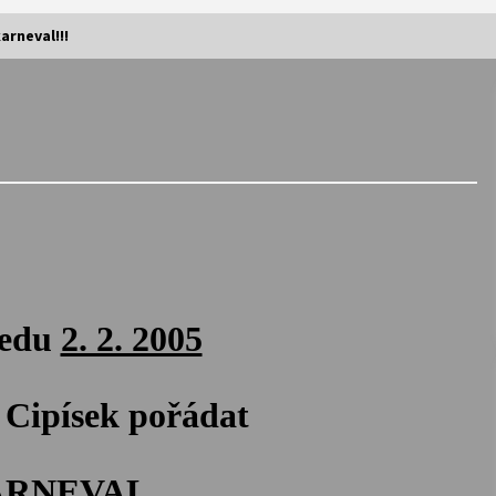
arneval!!!
Vernisáž výstavy Josefíny Duškové:
Stávám se kapkou
30. 7. 2026
Letní koncerty ve Stromovce:
Kolchoz a Jenakaši
28. 7. 2026
s
Vysočinka
ředu
2. 2. 2005
17. 7. 2026
Cipísek pořádat
V
Varhanní recitál Michala Novenka v
Klášteře Želiv
3. 7. 2026
ARNEVAL
.