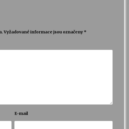
a.
Vyžadované informace jsou označeny
*
E-mail