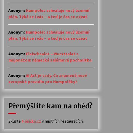
Anonym
:
Humpolec schvaluje nový územní
plán. Týká se i vás – a teď je čas se ozvat
Anonym
:
Humpolec schvaluje nový územní
plán. Týká se i vás – a teď je čas se ozvat
Anonym
:
Fleischsalat – Wurstsalat s
majonézou: německá salámová pochoutka
Anonym
:
AI Act je tady. Co znamená nové
evropské pravidlo pro Humpoláky?
Přemýšlíte kam na oběd?
Zkuste
Meníčka.cz
v místních restauracích.