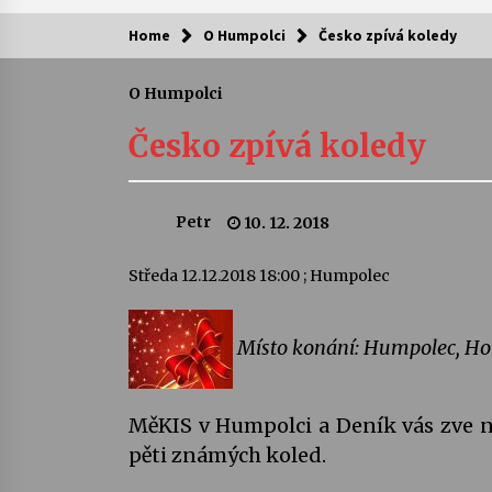
Home
O Humpolci
Česko zpívá koledy
Kam za kulturou?
O Humpolci
Letní koncerty ve Stromovce: Ars
Camerata a Sukuba Ensemble
Česko zpívá koledy
4. 8. 2026
Pozvánka na integrační festival
Petr
10. 12. 2018
Quijotova šedesátka: 28. 7.–1. 8.
2026
28. 7. 2026
Středa 12.12.2018 18:00 ; Humpolec
Letní koncerty ve Stromovce: Rufu
Miller
Místo konání: Humpolec, Ho
22. 7. 2026
Za kulturou kousek za Humpolec. 
MěKIS v Humpolci a Deník vás zve n
Želivě ožije odkaz Josefa Čapka
pěti známých koled.
13. 7. 2026