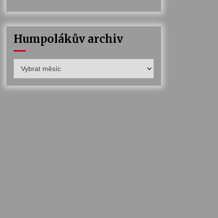
Humpolákův archiv
Humpolákův
archiv