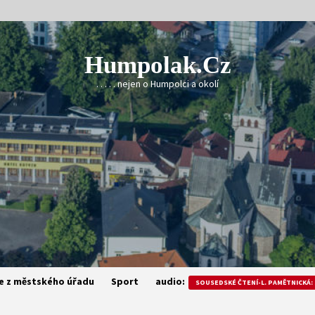
Humpolak.cz
. . . . . nejen o Humpolci a okolí
e z městského úřadu
Sport
audio:
SOUSEDSKÉ ČTENÍ-L. PAMĚTNICKÁ: 