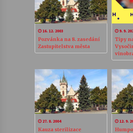
16. 12. 2003
9. 9. 20
Pozvánka na 8. zasedání
Tipy n
Zastupitelstva města
Vysoči
vinobra
tramps
27. 8. 2004
12. 9. 2
Kauza sterilizace
Humpol