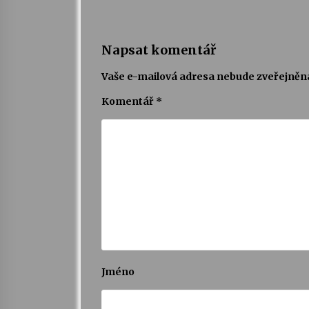
Napsat komentář
Vaše e-mailová adresa nebude zveřejněn
Komentář
*
Jméno