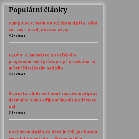
Populární články
Humpolec schvaluje nový územní plán. Týká
se i vás – a teď je čas se ozvat
4.5k views
ÚZEMNÍ PLÁN: Město po veřejném
projednání mění přístup k přípravě. Jen na
místní části zatím nedošlo
3.3k views
Starosta slíbil navrhnout zastavení příprav
územního plánu. Připomínky ale podávejte
dál
3.2k views
Nový územní plán do detailu řídí, jak budou
vypadat domy i ploty. Přízemní dům