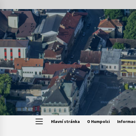
Skip
to
content
Hlavní stránka
O Humpolci
Informac