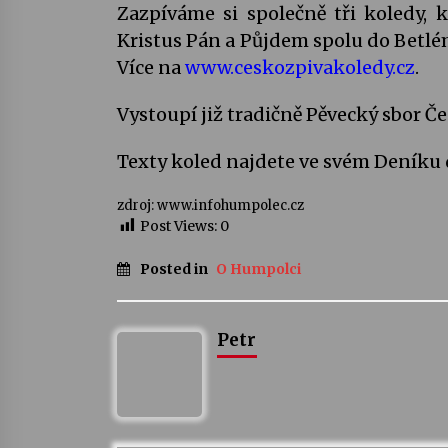
Zazpíváme si společně tři koledy, 
Kristus Pán a Půjdem spolu do Betlé
Více na
www.ceskozpivakoledy.cz
.
Vystoupí již tradičně Pěvecký sbor Če
Texty koled najdete ve svém Deníku 
zdroj: www.infohumpolec.cz
Post Views:
0
Posted in
O Humpolci
Petr