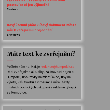
postavíte už jen výjimečně
2k views
Nový územní plán: klíčový dokument města
míří k veřejnému projednání
1.4k views
Máte text ke zveřejnění?
Pošlete nám ho. Mail je
redakce@humpolak.cz
Rádi zveřejníme aktuality, zajímavosti nejen o
Humpolci, upoutávky na místní akce, tipy na
výlety, Vaši tvorbu a v rozumné míře i texty
místních politických uskupení a reklamu týkající
se Humpolce.