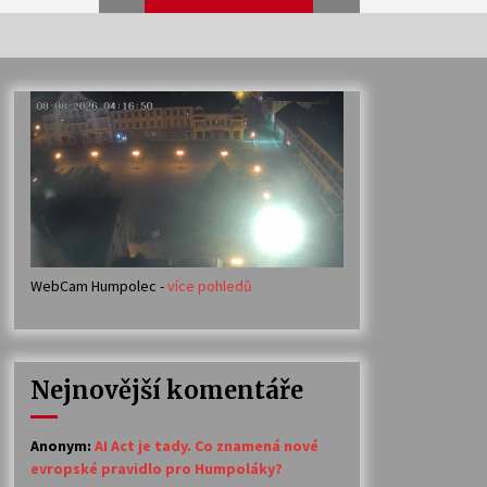
Veselí muzikanti
30. 7. 2026
Votavžatský ploty
23. 7. 2026
WebCam Humpolec -
více pohledů
Ozvěny prázdnin
14. 7. 2026
Nejnovější komentáře
Petr Adamec – Malovaný svět
30. 6. 2026
Anonym
:
AI Act je tady. Co znamená nové
evropské pravidlo pro Humpoláky?