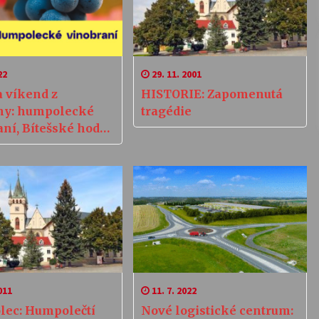
22
29. 11. 2001
a víkend z
HISTORIE: Zapomenutá
ny: humpolecké
tragédie
ní, Bítešské hody,
ký večer
011
11. 7. 2022
ec: Humpolečtí
Nové logistické centrum: