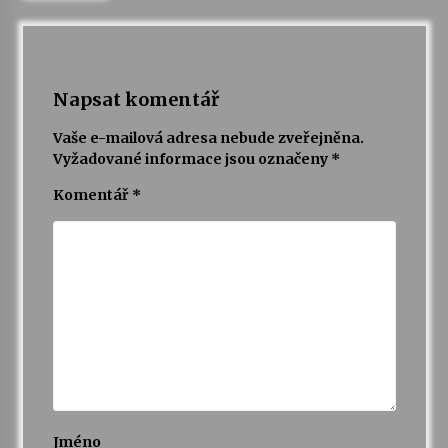
Varhanní recitál Michala Novenka v Klášteře
Želiv
3. 7. 2026
Napsat komentář
Vaše e-mailová adresa nebude zveřejněna.
Petr Adamec – Malovaný svět
Vyžadované informace jsou označeny
*
30. 6. 2026
Komentář
*
Jméno