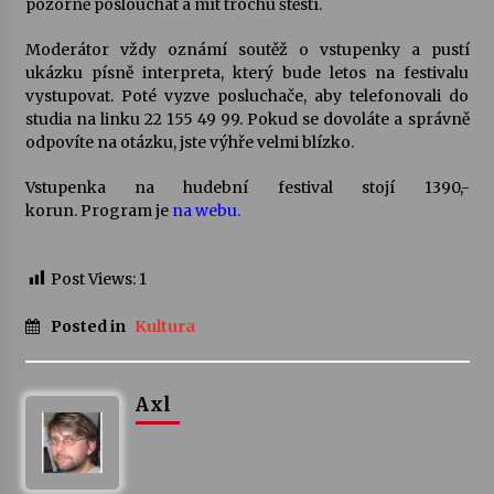
pozorně poslouchat a mít trochu štěstí.
Votavžatský ploty
Moderátor vždy oznámí soutěž o vstupenky a pustí
23. 7. 2026
ukázku písně interpreta, který bude letos na festivalu
vystupovat. Poté vyzve posluchače, aby telefonovali do
studia na linku 22 155 49 99. Pokud se dovoláte a správně
odpovíte na otázku, jste výhře velmi blízko.
Letní koncerty ve Stromovce: Rufus Miller
22. 7. 2026
Vstupenka na hudební festival stojí 1390,-
korun. Program je
na webu.
Vysočinka
17. 7. 2026
Post Views:
1
Posted in
Kultura
Ozvěny prázdnin
14. 7. 2026
Axl
Za kulturou kousek za Humpolec. V Želivě ožije
odkaz Josefa Čapka
13. 7. 2026