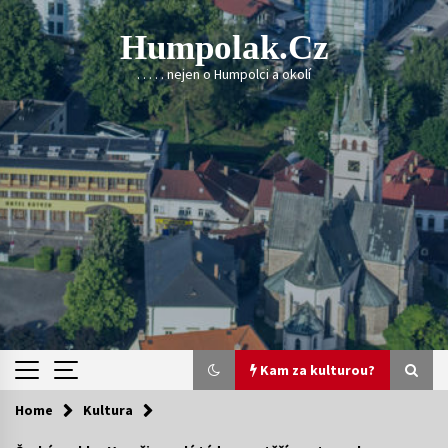
Skip
to
Humpolak.cz
content
. . . . . nejen o Humpolci a okolí
Kam za kulturou?
Home
Kultura
Kam za kulturou?