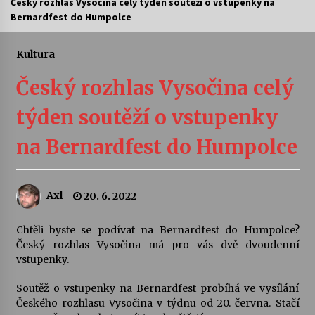
Český rozhlas Vysočina celý týden soutěží o vstupenky na
Bernardfest do Humpolce
Letní koncerty ve Stromovce: Ars Camerata a
Sukuba Ensemble
4. 8. 2026
Kultura
Český rozhlas Vysočina celý
Vernisáž výstavy Josefíny Duškové: Stávám se
kapkou
týden soutěží o vstupenky
30. 7. 2026
na Bernardfest do Humpolce
Veselí muzikanti
30. 7. 2026
Axl
20. 6. 2022
Pozvánka na integrační festival Quijotova
šedesátka: 28. 7.–1. 8. 2026
Chtěli byste se podívat na Bernardfest do Humpolce?
28. 7. 2026
Český rozhlas Vysočina má pro vás dvě dvoudenní
vstupenky.
Letní koncerty ve Stromovce: Kolchoz a
Soutěž o vstupenky na Bernardfest probíhá ve vysílání
Jenakaši
Českého rozhlasu Vysočina v týdnu od 20. června. Stačí
28. 7. 2026