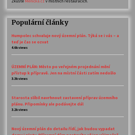
Zkuste
Meníčka.cz
v místních restauracích.
Populární články
Humpolec schvaluje nový územní plán. Týká se i vás – a
teď je čas se ozvat
4.6k views
ÚZEMNÍ PLÁN: Město po veřejném projednání mění
přístup k přípravě. Jen na místní části zatím nedošlo
3.3k views
Starosta slíbil navrhnout zastavení příprav územního
plánu. Připomínky ale podávejte dál
3.2k views
Nový územní plán do detailu řídí, jak budou vypadat
domy i ploty. Přízemní dům postavíte už jen výjimečně