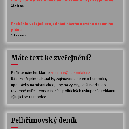
2k views
Proběhlo veřejné projednání návrhu nového územního
plánu
1.4k views
Máte text ke zveřejnění?
Pošlete nám ho. Mail je
redakce@humpolak.cz
Rádi zveřejníme aktuality, zajímavosti nejen o Humpolci,
upoutávky na místní akce, tipy na výlety, Vaši tvorbu a v
rozumné míře i texty místních politických uskupení a reklamu
týkající se Humpolce.
Pelhřimovský deník