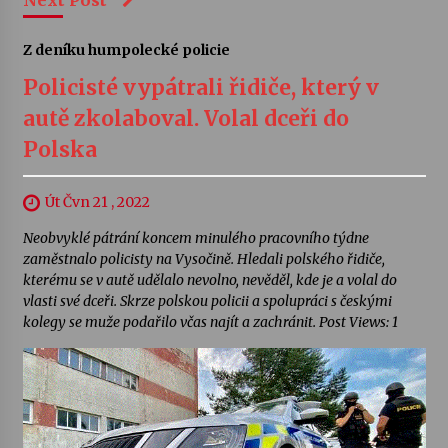
Next Post
Z deníku humpolecké policie
Policisté vypátrali řidiče, který v
autě zkolaboval. Volal dceři do
Polska
Út Čvn 21 , 2022
Neobvyklé pátrání koncem minulého pracovního týdne
zaměstnalo policisty na Vysočině. Hledali polského řidiče,
kterému se v autě udělalo nevolno, nevěděl, kde je a volal do
vlasti své dceři. Skrze polskou policii a spolupráci s českými
kolegy se muže podařilo včas najít a zachránit. Post Views: 1