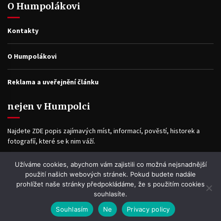
O Humpolákovi
Kontakty
O Humpolákovi
Reklama a uveřejnění článku
nejen v Humpolci
Najdete ZDE popis zajímavých míst, informací, pověstí, historek a
fotografíí, které se k nim váží.
Užíváme cookies, abychom vám zajistili co možná nejsnadnější
Facebook
použití našich webových stránek. Pokud budete nadále
prohlížet naše stránky předpokládáme, že s použitím cookies
souhlasíte.
Souhlasím
Ne
Privacy policy
WP2Social Auto Publish
Powered By :
XYZScripts.com