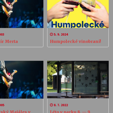
003
5. 9. 2024
ír Merta
Humpolecké vinobraní!
005
8. 7. 2022
tský Majáles v
Léto v parku 8. — 9.