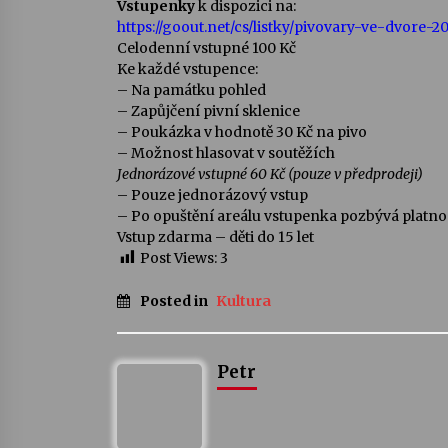
Vstupenky
k dispozici na:
https://goout.net/cs/listky/pivovary-ve-dvore-
Celodenní vstupné 100 Kč
Ke každé vstupence:
– Na památku pohled
– Zapůjčení pivní sklenice
– Poukázka v hodnotě 30 Kč na pivo
– Možnost hlasovat v soutěžích
Jednorázové vstupné 60 Kč (pouze v předprodeji)
– Pouze jednorázový vstup
– Po opuštění areálu vstupenka pozbývá platno
Vstup zdarma – děti do 15 let
Post Views:
3
Posted in
Kultura
Petr