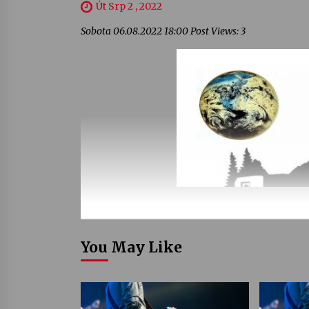
Út Srp 2 , 2022
Sobota 06.08.2022 18:00 Post Views: 3
You May Like