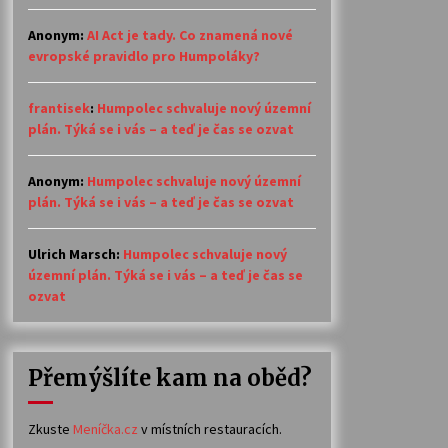
Anonym
:
AI Act je tady. Co znamená nové
evropské pravidlo pro Humpoláky?
frantisek
:
Humpolec schvaluje nový územní
plán. Týká se i vás – a teď je čas se ozvat
Anonym
:
Humpolec schvaluje nový územní
plán. Týká se i vás – a teď je čas se ozvat
Ulrich Marsch
:
Humpolec schvaluje nový
územní plán. Týká se i vás – a teď je čas se
ozvat
Přemýšlíte kam na oběd?
Zkuste
Meníčka.cz
v místních restauracích.