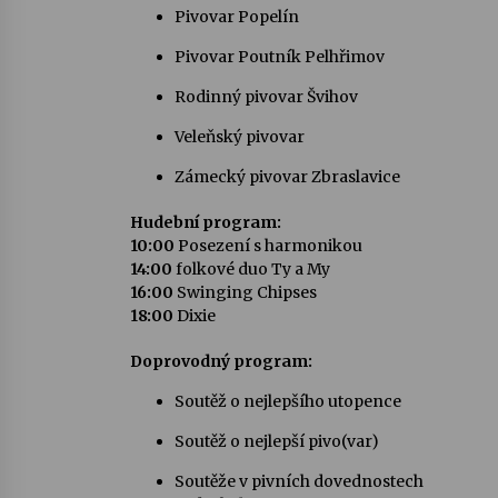
Pivovar Popelín
Pivovar Poutník Pelhřimov
Rodinný pivovar Švihov
Veleňský pivovar
Zámecký pivovar Zbraslavice
Hudební program:
10:00
Posezení s harmonikou
14:00
folkové duo Ty a My
16:00
Swinging Chipses
18:00
Dixie
Doprovodný program:
Soutěž o nejlepšího utopence
Soutěž o nejlepší pivo(var)
Soutěže v pivních dovednostech