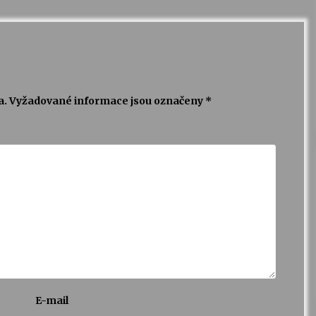
a.
Vyžadované informace jsou označeny
*
E-mail