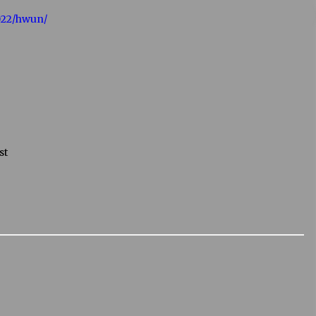
2022/hwun/
st