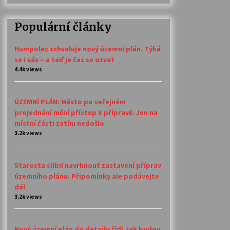
Populární články
Humpolec schvaluje nový územní plán. Týká
se i vás – a teď je čas se ozvat
4.4k views
ÚZEMNÍ PLÁN: Město po veřejném
projednání mění přístup k přípravě. Jen na
místní části zatím nedošlo
3.2k views
Starosta slíbil navrhnout zastavení příprav
územního plánu. Připomínky ale podávejte
dál
3.2k views
Nový územní plán do detailu řídí, jak budou