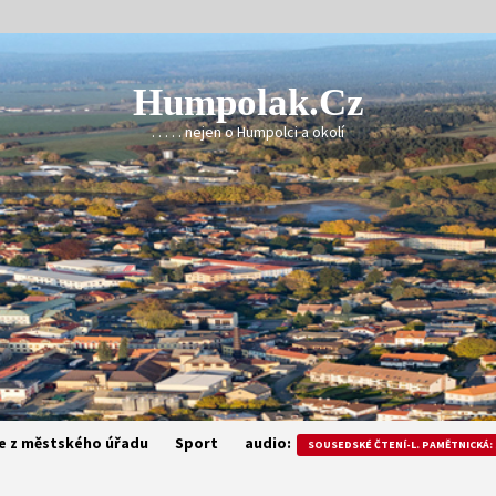
Humpolak.cz
. . . . . nejen o Humpolci a okolí
e z městského úřadu
Sport
audio:
SOUSEDSKÉ ČTENÍ-L. PAMĚTNICKÁ: 