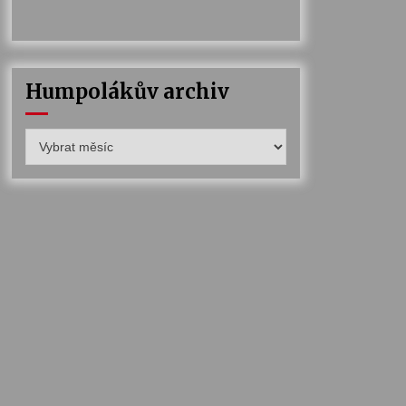
Humpolákův archiv
Humpolákův
archiv