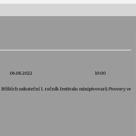
Vernisáž výstavy Josefíny Duškové:
Stávám se kapkou
30. 7. 2026
Letní koncerty ve Stromovce:
Kolchoz a Jenakaši
28. 7. 2026
06.08.2022
10:00
s
Vysočinka
Bříštích uskuteční 1. ročník festivalu minipivovarů
Pivovary ve
17. 7. 2026
V
Varhanní recitál Michala Novenka v
Klášteře Želiv
3. 7. 2026