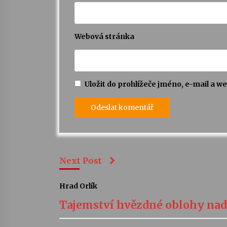
Webová stránka
Uložit do prohlížeče jméno, e-mail a 
Next Post
Hrad Orlík
Tajemství hvězdné oblohy nad