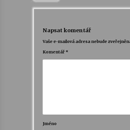
Napsat komentář
Vaše e-mailová adresa nebude zveřejněn
Komentář
*
Jméno