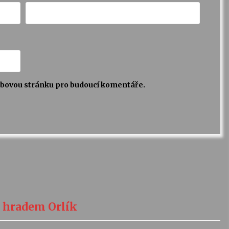
webovou stránku pro budoucí komentáře.
 hradem Orlík