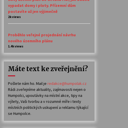
vypadat domy i ploty. Přízemní dům
postavíte už jen výjimečně
2k views
Proběhlo veřejné projednání návrhu
nového územního plánu
1.4k views
Máte text ke zveřejnění?
Pošlete nám ho. Mail je
redakce@humpolak.cz
Rádi zveřejníme aktuality, zajímavosti nejen o
Humpolci, upoutávky na místní akce, tipy na
výlety, Vaši tvorbu a v rozumné míře i texty
místních politických uskupení a reklamu týkající
se Humpolce.