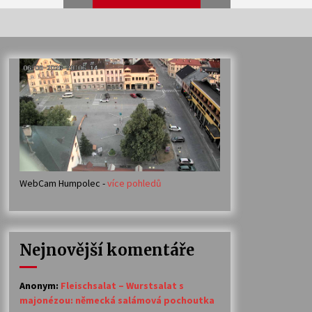
Veselí muzikanti
30. 7. 2026
Votavžatský ploty
23. 7. 2026
WebCam Humpolec -
více pohledů
Ozvěny prázdnin
14. 7. 2026
Nejnovější komentáře
Petr Adamec – Malovaný svět
30. 6. 2026
Anonym
:
Fleischsalat – Wurstsalat s
majonézou: německá salámová pochoutka