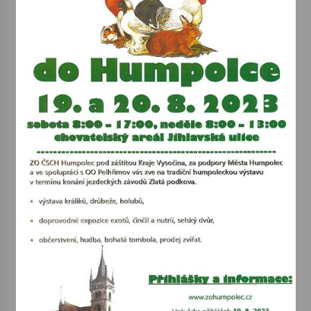
Votavžatský ploty
23. 7. 2026
Letní koncerty ve Stromovce: Rufus Miller
22. 7. 2026
Vysočinka
17. 7. 2026
Ozvěny prázdnin
14. 7. 2026
Za kulturou kousek za Humpolec. V Želivě ožije
odkaz Josefa Čapka
13. 7. 2026