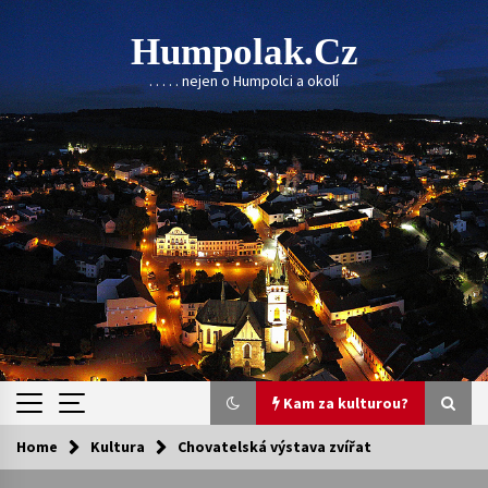
Skip
to
Humpolak.cz
content
. . . . . nejen o Humpolci a okolí
Kam za kulturou?
Home
Kultura
Chovatelská výstava zvířat
Kam za kulturou?