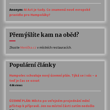
Anonym
:
AI Act je tady. Co znamená nové evropské
pravidlo pro Humpoláky?
Přemýšlíte kam na oběd?
Zkuste
Meníčka.cz
v místních restauracích.
Populární články
Humpolec schvaluje nový územní plán. Týká se i vás – a
teď je čas se ozvat
4.6k views
ÚZEMNÍ PLÁN: Město po veřejném projednání mění
přístup k přípravě. Jen na místní části zatím nedošlo