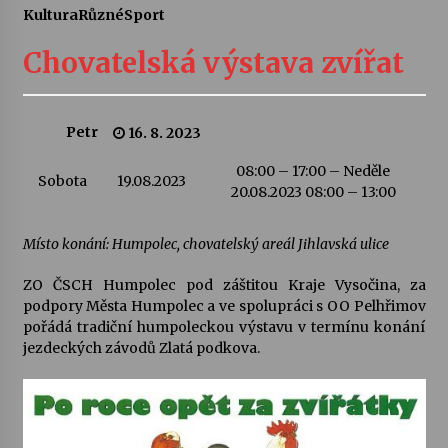
Kultura
Různé
Sport
Letní koncerty ve Stromovce: Ars Camerata a
Sukuba Ensemble
Chovatelská výstava zvířat
4. 8. 2026
Vernisáž výstavy Josefíny Duškové: Stávám se
Petr
16. 8. 2023
kapkou
30. 7. 2026
08:00 – 17:00 – Neděle
Sobota
19.08.2023
20.08.2023 08:00 – 13:00
Veselí muzikanti
30. 7. 2026
Místo konání: Humpolec, chovatelský areál Jihlavská ulice
ZO ČSCH Humpolec pod záštitou Kraje Vysočina, za
podpory Města Humpolec a ve spolupráci s OO Pelhřimov
Pozvánka na integrační festival Quijotova
šedesátka: 28. 7.–1. 8. 2026
pořádá tradiční humpoleckou výstavu v termínu konání
28. 7. 2026
jezdeckých závodů Zlatá podkova.
Letní koncerty ve Stromovce: Kolchoz a
Jenakaši
28. 7. 2026