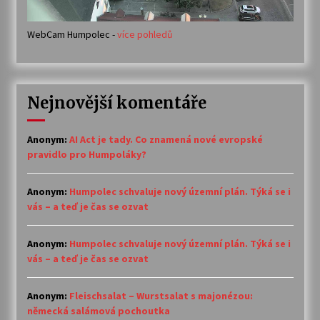
WebCam Humpolec -
více pohledů
Nejnovější komentáře
Anonym
:
AI Act je tady. Co znamená nové evropské
pravidlo pro Humpoláky?
Anonym
:
Humpolec schvaluje nový územní plán. Týká se i
vás – a teď je čas se ozvat
Anonym
:
Humpolec schvaluje nový územní plán. Týká se i
vás – a teď je čas se ozvat
Anonym
:
Fleischsalat – Wurstsalat s majonézou:
německá salámová pochoutka