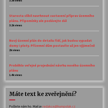
3.3k views
Starosta slíbil navrhnout zastavení příprav územního
plánu. Připomínky ale podávejte dál
3.2k views
Nový územní plán do detailu řídí, jak budou vypadat
domy i ploty. Přízemní dům postavíte už jen výjimečně
2k views
Proběhlo veřejné projednání návrhu nového územního
plánu
1.4k views
Máte text ke zveřejnění?
Pošlete nám ho. Mail je
redakce@humpolak.cz