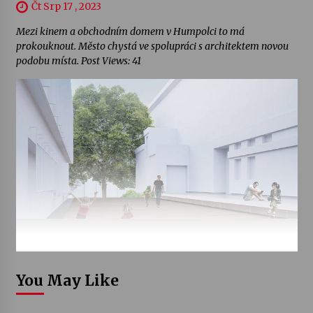
Čt Srp 17 , 2023
Mezi kinem a obchodním domem v Humpolci to má
prokouknout. Město chystá ve spolupráci s architektem novou
podobu místa. Post Views: 41
You May Like