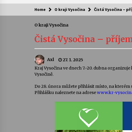
Home
O kraji Vysočina
Čistá Vysočina – př
Kam za kulturou?
O kraji Vysočina
Letní koncerty ve Stromovce: Ars
Camerata a Sukuba Ensemble
Čistá Vysočina – příje
4. 8. 2026
Pozvánka na integrační festival
Axl
27. 1. 2025
Quijotova šedesátka: 28. 7.–1. 8.
2026
Kraj Vysočina ve dnech 7.–20. dubna organizuje
28. 7. 2026
Vysočině.
Letní koncerty ve Stromovce: Rufu
Do 28. února můžete přihlásit místo, na kterém s
Miller
Přihlášku naleznete na adrese
www.kr-vysocina
22. 7. 2026
Za kulturou kousek za Humpolec. 
Želivě ožije odkaz Josefa Čapka
13. 7. 2026