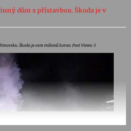
dinný dům s přístavbou. Škoda je v
řimovsku. Škoda je osm milionů korun. Post Views: 3