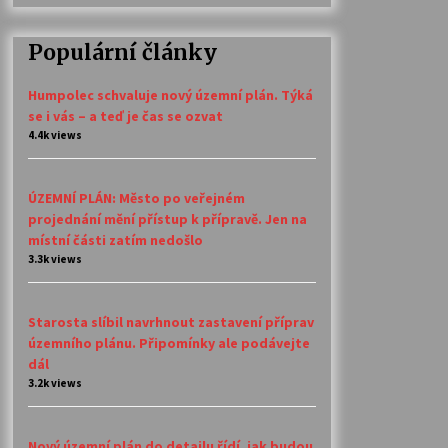
Populární články
Humpolec schvaluje nový územní plán. Týká
se i vás – a teď je čas se ozvat
4.4k views
ÚZEMNÍ PLÁN: Město po veřejném
projednání mění přístup k přípravě. Jen na
místní části zatím nedošlo
3.3k views
Starosta slíbil navrhnout zastavení příprav
územního plánu. Připomínky ale podávejte
dál
3.2k views
Nový územní plán do detailu řídí, jak budou