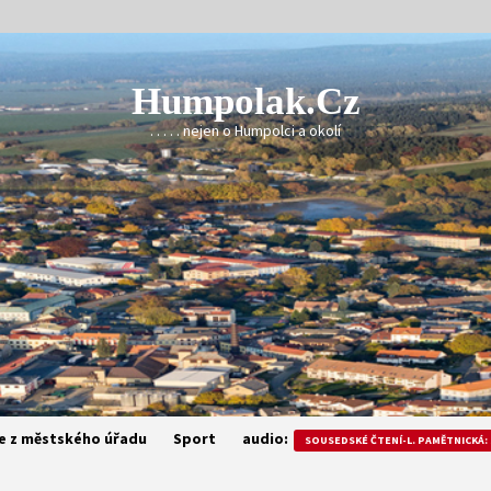
Humpolak.cz
. . . . . nejen o Humpolci a okolí
e z městského úřadu
Sport
audio:
SOUSEDSKÉ ČTENÍ-L. PAMĚTNICKÁ: 