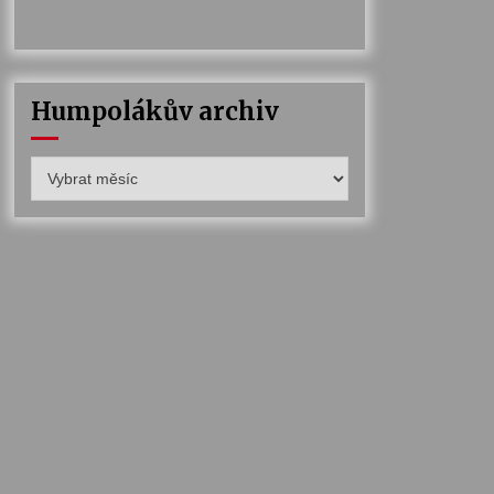
Humpolákův archiv
Humpolákův
archiv