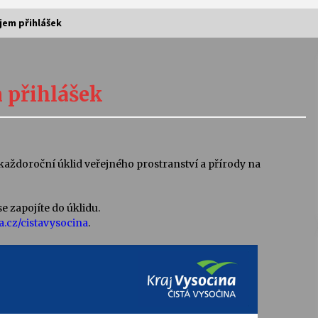
íjem přihlášek
Vernisáž výstavy Josefíny Duškové:
Stávám se kapkou
m přihlášek
30. 7. 2026
Letní koncerty ve Stromovce:
Kolchoz a Jenakaši
 každoroční úklid veřejného prostranství a přírody na
28. 7. 2026
s
Vysočinka
e zapojíte do úklidu.
17. 7. 2026
.cz/cistavysocina
.
V
Varhanní recitál Michala Novenka v
Klášteře Želiv
3. 7. 2026