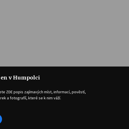
jen v Humpolci
ete ZDE popis zajímavých míst, informací, pověstí,
rek a fotografíí, které se k nim váží.
acebook