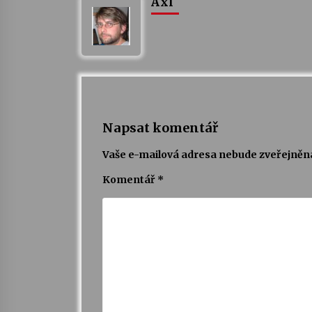
Axl
Napsat komentář
Vaše e-mailová adresa nebude zveřejněn
Komentář
*