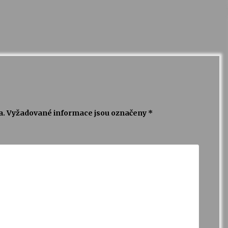
a.
Vyžadované informace jsou označeny
*