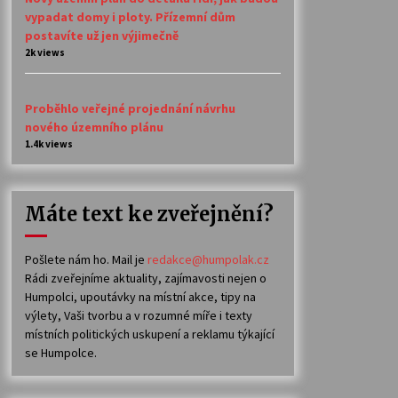
vypadat domy i ploty. Přízemní dům
postavíte už jen výjimečně
2k views
Proběhlo veřejné projednání návrhu
nového územního plánu
1.4k views
Máte text ke zveřejnění?
Pošlete nám ho. Mail je
redakce@humpolak.cz
Rádi zveřejníme aktuality, zajímavosti nejen o
Humpolci, upoutávky na místní akce, tipy na
výlety, Vaši tvorbu a v rozumné míře i texty
místních politických uskupení a reklamu týkající
se Humpolce.