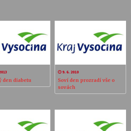
2013
9. 6. 2010
ý den diabetu
Soví den prozradí vše o
sovách