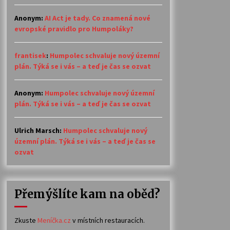
Anonym
:
AI Act je tady. Co znamená nové
evropské pravidlo pro Humpoláky?
frantisek
:
Humpolec schvaluje nový územní
plán. Týká se i vás – a teď je čas se ozvat
Anonym
:
Humpolec schvaluje nový územní
plán. Týká se i vás – a teď je čas se ozvat
Ulrich Marsch
:
Humpolec schvaluje nový
územní plán. Týká se i vás – a teď je čas se
ozvat
Přemýšlíte kam na oběd?
Zkuste
Meníčka.cz
v místních restauracích.