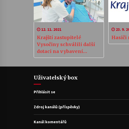
12. 11. 2021
23. 9. 2
Krajští zastupitelé
Hasiči
Vysočiny schválili další
dotaci na vybavení
ordinací zubařů
Uživatelský box
Přihlásit se
Zdroj kanálů (příspěvky)
Kanál komentářů