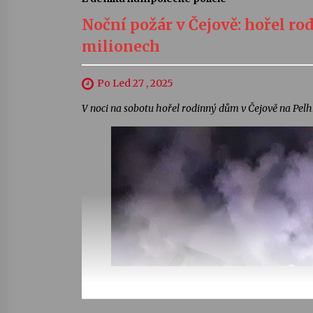
Noční požár v Čejově: hořel ro
milionech
Po Led 27 , 2025
V noci na sobotu hořel rodinný dům v Čejově na Pelh