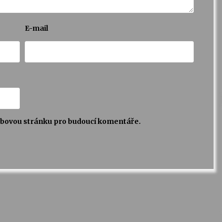
E-mail
webovou stránku pro budoucí komentáře.