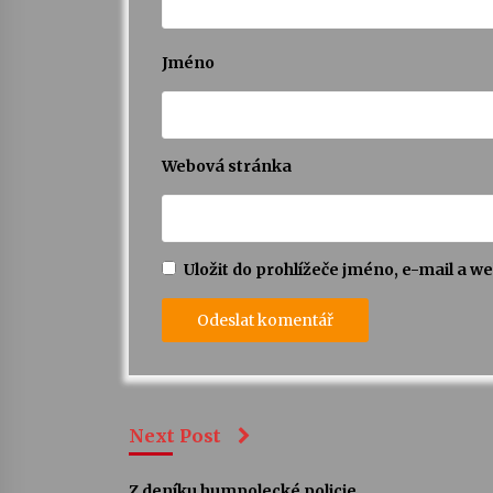
Jméno
Webová stránka
Uložit do prohlížeče jméno, e-mail a 
Next Post
Z deníku humpolecké policie