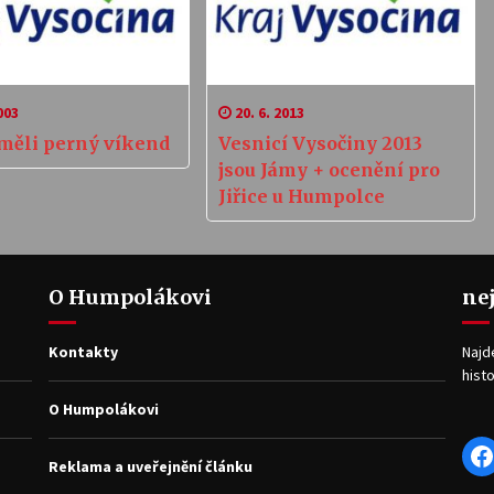
003
20. 6. 2013
 měli perný víkend
Vesnicí Vysočiny 2013
jsou Jámy + ocenění pro
Jiřice u Humpolce
O Humpolákovi
ne
Kontakty
Najd
histo
O Humpolákovi
F
Reklama a uveřejnění článku