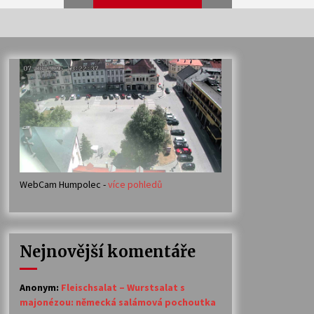
Veselí muzikanti
30. 7. 2026
Votavžatský ploty
23. 7. 2026
WebCam Humpolec -
více pohledů
Ozvěny prázdnin
14. 7. 2026
Nejnovější komentáře
Petr Adamec – Malovaný svět
30. 6. 2026
Anonym
:
Fleischsalat – Wurstsalat s
majonézou: německá salámová pochoutka