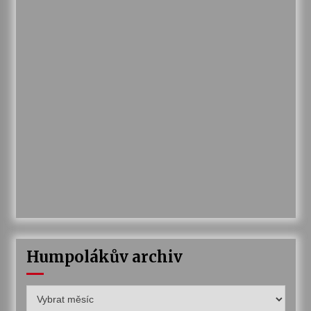
Humpolákův archiv
Humpolákův
archiv