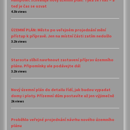
teď je čas se ozvat
4.3k views
ÚZEMNÍ PLÁN: Město po veřejném projednání mění
přístup k přípravě. Jen na místní části zatím nedošlo
3.2k views
Starosta slíbil navrhnout zastavení příprav územního
plánu. Připomínky ale podávejte dál
3.2k views
Nový územní plán do detailu řídí, jak budou vypadat
domy i ploty. Přízemní dům postavíte už jen výjimečně
2k views
Proběhlo veřejné projednání návrhu nového územního
plánu