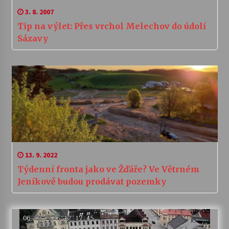
3. 8. 2007
Tip na výlet: Přes vrchol Melechov do údolí
Sázavy
13. 9. 2022
Týdenní fronta jako ve Žďáře? Ve Větrném
Jeníkově budou prodávat pozemky