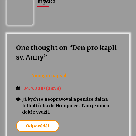
myska
One thought on “
Den pro kapli
sv. Anny
”
Anonym
napsal:
24. 7. 2010 (08:58)
Já bych to neopravoval a penáze dal na
fotbal třeba do Humpolce. Tam je umějí
dobře využít.
Odpovědět