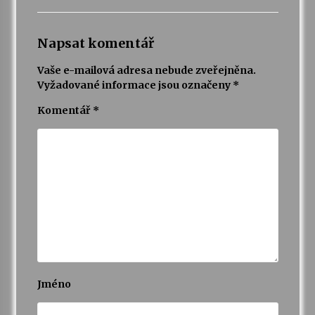
Napsat komentář
Vaše e-mailová adresa nebude zveřejněna.
Vyžadované informace jsou označeny
*
Komentář
*
Jméno