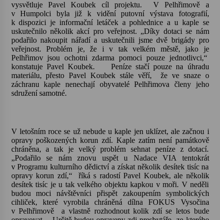
vysvětluje Pavel Koubek cíl projektu.
V Pelhřimově a
v Humpolci byla již k vidění putovní výstava fotografií,
Votavžatský ploty
k dispozici je informační letáček a pohlednice a u kaple se
uskutečnilo několik akcí pro veřejnost. „Díky dotaci se nám
23. 7. 2026
podařilo nakoupit nářadí a uskutečnili jsme dvě brigády pro
veřejnost. Problém je, že i v tak velkém městě, jako je
Pelhřimov jsou ochotni zdarma pomoci pouze jednotlivci,“
Letní koncerty ve Stromovce: Rufus Miller
konstatuje Pavel Koubek.
Peníze stačí pouze na úhradu
materiálu, přesto Pavel Koubek stále věří,
že ve snaze o
22. 7. 2026
záchranu kaple nenechají obyvatelé Pelhřimova členy jeho
sdružení samotné.
Vysočinka
17. 7. 2026
V letošním roce se už nebude u kaple jen uklízet, ale začnou i
opravy poškozených korun zdí. Kaple zatím není památkově
chráněna, a tak je velký problém sehnat peníze z dotací.
Ozvěny prázdnin
„Podařilo se nám znovu uspět u Nadace VIA tentokrát
14. 7. 2026
v Programu kulturního dědictví a získat několik desítek tisíc na
opravy korun zdí,“
říká s radostí Pavel Koubek, ale několik
desítek tisíc je u tak velkého objektu kapkou v moři. V neděli
budou moci návštěvníci přispět zakoupením symbolických
Za kulturou kousek za Humpolec. V Želivě ožije
cihliček, které vyrobila chráněná dílna FOKUS Vysočina
odkaz Josefa Čapka
v Pelhřimově
a vlastně rozhodnout kolik zdí se letos bude
13. 7. 2026
opravovat.
„Určitě budou opraveny zdi presbytáře
ze kterého