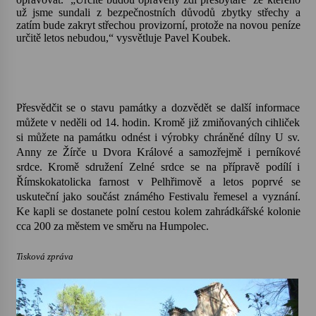
už jsme sundali z bezpečnostních důvodů zbytky střechy a
zatím bude zakryt střechou provizorní, protože na novou peníze
Varhanní recitál Michala Novenka v Klášteře
určitě letos nebudou,“ vysvětluje Pavel Koubek.
Želiv
3. 7. 2026
Petr Adamec – Malovaný svět
Přesvědčit se o stavu památky a dozvědět se další informace
30. 6. 2026
můžete v neděli od 14. hodin. Kromě již zmiňovaných cihliček
si můžete na památku odnést i výrobky chráněné dílny U sv.
Anny ze Žírče u Dvora Králové a samozřejmě i perníkové
srdce. Kromě sdružení Zelné srdce se na přípravě podílí i
Římskokatolicka farnost v Pelhřimově a letos poprvé se
uskuteční jako součást známého Festivalu řemesel a vyznání.
Ke kapli se dostanete polní cestou kolem zahrádkářské kolonie
cca 200 za městem ve směru na Humpolec.
Tisková zpráva