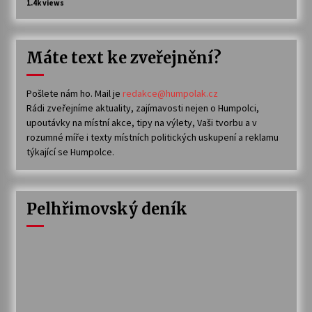
1.4k views
Máte text ke zveřejnění?
Pošlete nám ho. Mail je
redakce@humpolak.cz
Rádi zveřejníme aktuality, zajímavosti nejen o Humpolci,
upoutávky na místní akce, tipy na výlety, Vaši tvorbu a v
rozumné míře i texty místních politických uskupení a reklamu
týkající se Humpolce.
Pelhřimovský deník