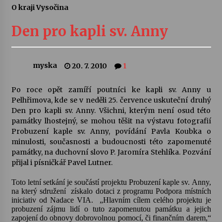
O kraji Vysočina
Letní koncerty ve Stromovce: Ars Camerata a
Sukuba Ensemble
Den pro kapli sv. Anny
4. 8. 2026
Vernisáž výstavy Josefíny Duškové: Stávám se
myska
20. 7. 2010
1
kapkou
30. 7. 2026
Po roce opět zamíří poutníci ke kapli sv. Anny u
Pelhřimova, kde se v neděli 25. července uskuteční druhý
Veselí muzikanti
Den pro kapli sv. Anny. Všichni, kterým není osud této
30. 7. 2026
památky lhostejný, se mohou těšit na výstavu fotografií
Probuzení kaple sv. Anny, povídání Pavla Koubka o
minulosti, současnosti a budoucnosti této zapomenuté
památky, na duchovní slovo P. Jaromíra Stehlíka. Pozvání
Pozvánka na integrační festival Quijotova
šedesátka: 28. 7.–1. 8. 2026
přijal i písničkář Pavel Lutner.
28. 7. 2026
Toto letní setkání je součástí projektu Probuzení kaple sv. Anny,
na který sdružení
získalo dotaci z programu Podpora místních
Letní koncerty ve Stromovce: Kolchoz a
iniciativ od Nadace VIA.
„Hlavním cílem celého projektu je
Jenakaši
probuzení zájmu lidí o tuto zapomenutou památku a jejich
28. 7. 2026
zapojení do obnovy dobrovolnou pomocí, či finančním darem,“