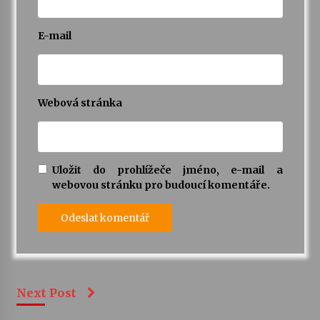
E-mail
Webová stránka
Uložit do prohlížeče jméno, e-mail a
webovou stránku pro budoucí komentáře.
Next Post