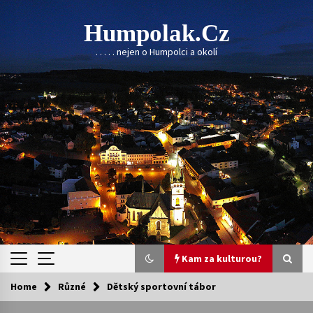
Skip
to
Humpolak.cz
content
. . . . . nejen o Humpolci a okolí
Kam za kulturou?
Home
Různé
Dětský sportovní tábor
Kam za kulturou?