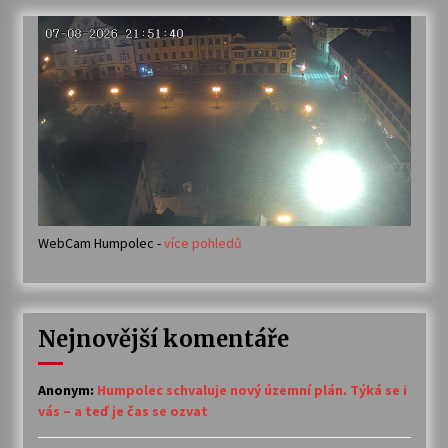
WebCam Humpolec -
více pohledů
Nejnovější komentáře
Anonym
:
Humpolec schvaluje nový územní plán. Týká se i
vás – a teď je čas se ozvat