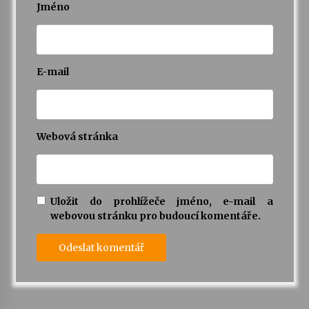
Jméno
E-mail
Webová stránka
Uložit do prohlížeče jméno, e-mail a
webovou stránku pro budoucí komentáře.