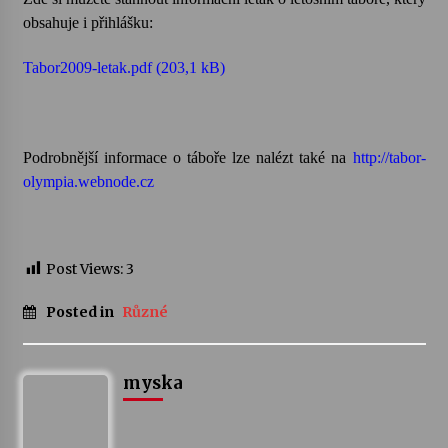
obsahuje i přihlášku:
Varhanní recitál Michala Novenka v Klášteře
Želiv
Tabor2009-letak.pdf (203,1 kB)
3. 7. 2026
Petr Adamec – Malovaný svět
Podrobnější informace o táboře lze nalézt také na
http://tabor-
30. 6. 2026
olympia.webnode.cz
Post Views:
3
Posted in
Různé
myska