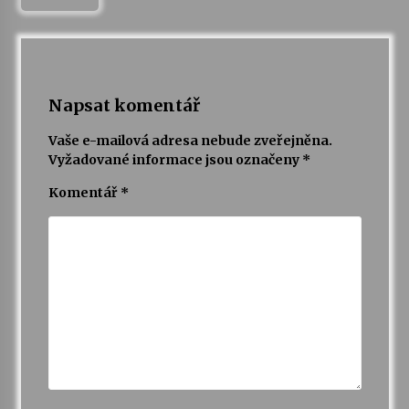
Napsat komentář
Vaše e-mailová adresa nebude zveřejněna.
Vyžadované informace jsou označeny
*
Komentář
*