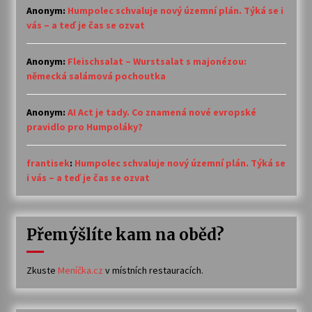
Anonym
:
Humpolec schvaluje nový územní plán. Týká se i
vás – a teď je čas se ozvat
Anonym
:
Fleischsalat – Wurstsalat s majonézou:
německá salámová pochoutka
Anonym
:
AI Act je tady. Co znamená nové evropské
pravidlo pro Humpoláky?
frantisek
:
Humpolec schvaluje nový územní plán. Týká se
i vás – a teď je čas se ozvat
Přemýšlíte kam na oběd?
Zkuste
Meníčka.cz
v místních restauracích.