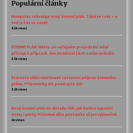
Populární články
Humpolec schvaluje nový územní plán. Týká se i vás – a
teď je čas se ozvat
4.5k views
ÚZEMNÍ PLÁN: Město po veřejném projednání mění
přístup k přípravě. Jen na místní části zatím nedošlo
3.3k views
Starosta slíbil navrhnout zastavení příprav územního
plánu. Připomínky ale podávejte dál
3.2k views
Nový územní plán do detailu řídí, jak budou vypadat
domy i ploty. Přízemní dům postavíte už jen výjimečně
2k views