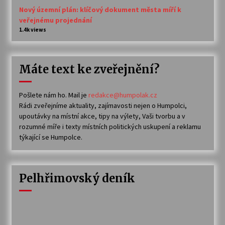
Nový územní plán: klíčový dokument města míří k
veřejnému projednání
1.4k views
Máte text ke zveřejnění?
Pošlete nám ho. Mail je
redakce@humpolak.cz
Rádi zveřejníme aktuality, zajímavosti nejen o Humpolci,
upoutávky na místní akce, tipy na výlety, Vaši tvorbu a v
rozumné míře i texty místních politických uskupení a reklamu
týkající se Humpolce.
Pelhřimovský deník