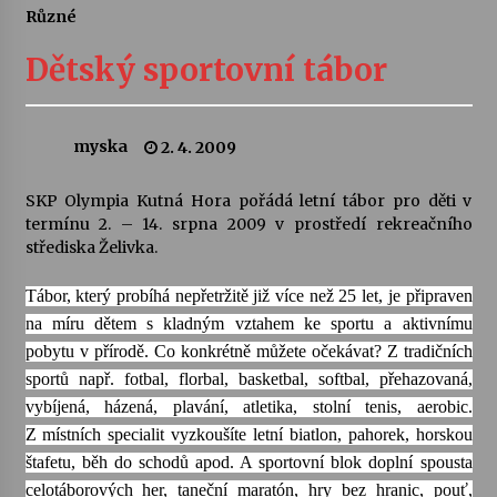
Různé
Letní koncerty ve Stromovce: Ars Camerata a
Sukuba Ensemble
Dětský sportovní tábor
4. 8. 2026
Vernisáž výstavy Josefíny Duškové: Stávám se
myska
2. 4. 2009
kapkou
30. 7. 2026
SKP Olympia Kutná Hora pořádá letní tábor pro děti v
termínu 2. – 14. srpna 2009 v prostředí rekreačního
Veselí muzikanti
střediska Želivka.
30. 7. 2026
Tábor, který probíhá nepřetržitě již více než 25 let, je připraven
na míru dětem s kladným vztahem ke sportu a aktivnímu
Pozvánka na integrační festival Quijotova
pobytu v přírodě. Co konkrétně můžete očekávat? Z tradičních
šedesátka: 28. 7.–1. 8. 2026
sportů např. fotbal, florbal, basketbal, softbal, přehazovaná,
28. 7. 2026
vybíjená, házená, plavání, atletika, stolní tenis, aerobic.
Z místních specialit vyzkoušíte letní biatlon, pahorek, horskou
Letní koncerty ve Stromovce: Kolchoz a
Jenakaši
štafetu, běh do schodů apod. A sportovní blok doplní spousta
28. 7. 2026
celotáborových her, taneční maratón, hry bez hranic, pouť,