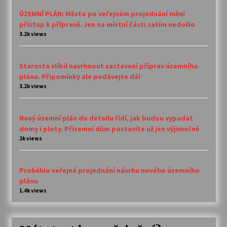
ÚZEMNÍ PLÁN: Město po veřejném projednání mění
přístup k přípravě. Jen na místní části zatím nedošlo
3.2k views
Starosta slíbil navrhnout zastavení příprav územního
plánu. Připomínky ale podávejte dál
3.2k views
Nový územní plán do detailu řídí, jak budou vypadat
domy i ploty. Přízemní dům postavíte už jen výjimečně
2k views
Proběhlo veřejné projednání návrhu nového územního
plánu
1.4k views