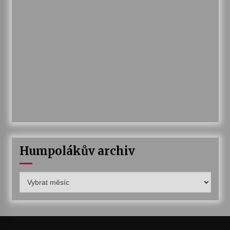
Humpolákův archiv
Humpolákův
archiv