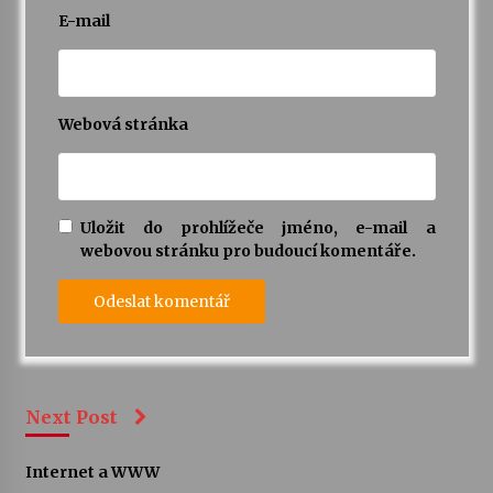
E-mail
Webová stránka
Uložit do prohlížeče jméno, e-mail a
webovou stránku pro budoucí komentáře.
Next Post
Internet a WWW