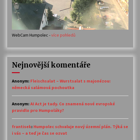
WebCam Humpolec -
více pohledů
Nejnovější komentáře
Anonym
:
Fleischsalat – Wurstsalat s majonézou:
německá salámová pochoutka
Anonym
:
AI Act je tady. Co znamená nové evropské
pravidlo pro Humpoláky?
frantisek
:
Humpolec schvaluje nový územní plán. Týká se
i vás – a teď je čas se ozvat