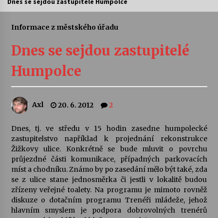
Dnes se sejdou zastupitelé Humpolce
Letní koncerty ve Stromovce: Ars Camerata a
Sukuba Ensemble
Informace z městského úřadu
4. 8. 2026
Dnes se sejdou zastupitelé
Vernisáž výstavy Josefíny Duškové: Stávám se
Humpolce
kapkou
30. 7. 2026
Axl
20. 6. 2012
2
Veselí muzikanti
30. 7. 2026
Dnes, tj. ve středu v 15 hodin zasedne humpolecké
zastupitelstvo například k projednání rekonstrukce
Žižkovy ulice. Konkrétně se bude mluvit o povrchu
Pozvánka na integrační festival Quijotova
šedesátka: 28. 7.–1. 8. 2026
průjezdné části komunikace, případných parkovacích
28. 7. 2026
míst a chodníku. Známo by po zasedání mělo být také, zda
se z ulice stane jednosměrka či jestli v lokalitě budou
zřízeny veřejné toalety. Na programu je mimoto rovněž
Letní koncerty ve Stromovce: Kolchoz a
diskuze o dotačním programu Trenéři mládeže, jehož
Jenakaši
hlavním smyslem je podpora dobrovolných trenérů
28. 7. 2026