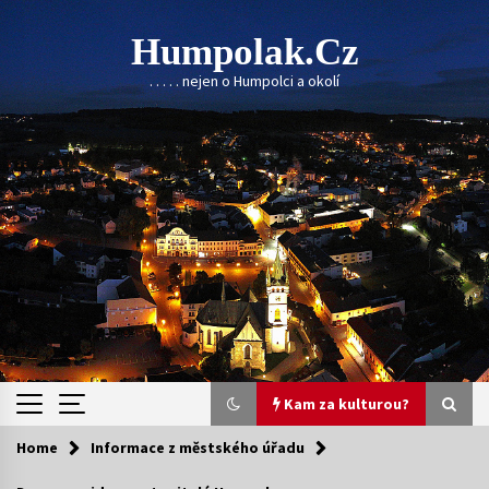
Skip
to
Humpolak.cz
content
. . . . . nejen o Humpolci a okolí
Kam za kulturou?
Home
Informace z městského úřadu
Kam za kulturou?