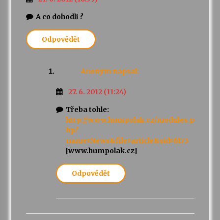
A co dohodli ?
Varhanní recitál Michala Novenka v Klášteře
Želiv
Odpovědět
3. 7. 2026
Petr Adamec – Malovaný svět
Anonym
napsal:
30. 6. 2026
27. 6. 2012 (11:24)
Třeba tohle:
http://www.humpolak.cz/modules.p
hp?
name=News&file=article&sid=6173
[www.humpolak.cz]
Odpovědět