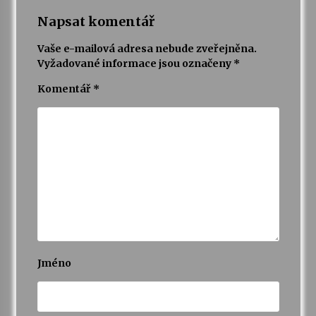
Napsat komentář
Vaše e-mailová adresa nebude zveřejněna.
Vyžadované informace jsou označeny
*
Komentář
*
Jméno