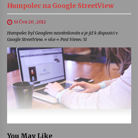
Humpolec na Google StreetView
St Čvn 20 , 2012
Humpolec byl Googlem nasnímkován a je již k dispozici v
Google StreetView. » více « Post Views: 51
You May Like