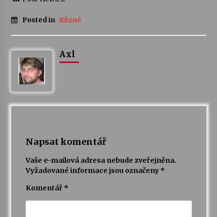
Posted in
Různé
Varhanní recitál Michala Novenka v Klášteře
Želiv
3. 7. 2026
Axl
Petr Adamec – Malovaný svět
30. 6. 2026
Napsat komentář
Vaše e-mailová adresa nebude zveřejněna.
Vyžadované informace jsou označeny
*
Komentář
*