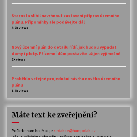
Starosta slíbil navrhnout zastavení příprav územního
plánu. Připomínky ale podávejte dál
3.2k views
Nový územní plán do detailu řídí, jak budou vypadat
domy i ploty. Přízemní dům postavíte už jen výjimečně
2k views
Proběhlo veřejné projednání návrhu nového územního
plánu
1.4k views
Máte text ke zveřejnění?
Pošlete nám ho. Mail je
redakce@humpolak.cz