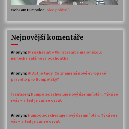
WebCam Humpolec -
více pohledů
Nejnovější komentáře
Anonym
:
Fleischsalat – Wurstsalat s majonézou:
německá salámová pochoutka
Anonym
:
AI Act je tady. Co znamená nové evropské
pravidlo pro Humpoláky?
frantisek
:
Humpolec schvaluje nový územní plán. Týká se
i vás – a teď je čas se ozvat
Anonym
:
Humpolec schvaluje nový územní plán. Týká se i
vás – a teď je čas se ozvat