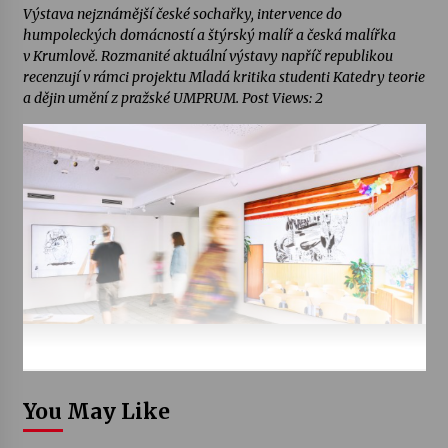
Výstava nejznámější české sochařky, intervence do
humpoleckých domácností a štýrský malíř a česká malířka
v Krumlově. Rozmanité aktuální výstavy napříč republikou
recenzují v rámci projektu Mladá kritika studenti Katedry teorie
a dějin umění z pražské UMPRUM. Post Views: 2
You May Like