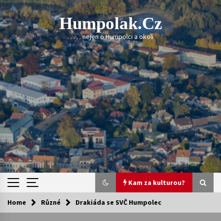
Skip
to
Humpolak.cz
content
. . . . . nejen o Humpolci a okolí
Kam za kulturou?
Home
Různé
Drakiáda se SVČ Humpolec
Kam za kulturou?