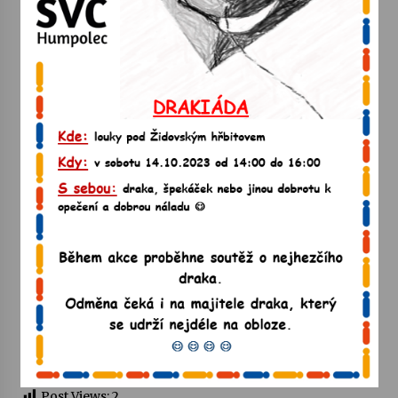
Votavžatský ploty
23. 7. 2026
Letní koncerty ve Stromovce: Rufus Miller
22. 7. 2026
Vysočinka
17. 7. 2026
Ozvěny prázdnin
14. 7. 2026
Za kulturou kousek za Humpolec. V Želivě ožije
odkaz Josefa Čapka
13. 7. 2026
Post Views:
2