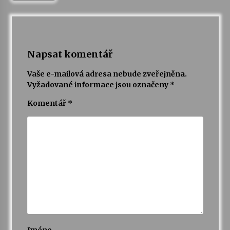
Napsat komentář
Vaše e-mailová adresa nebude zveřejněna.
Vyžadované informace jsou označeny
*
Komentář
*