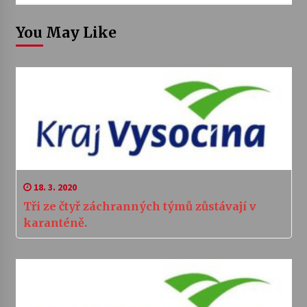
You May Like
18. 3. 2020
Tři ze čtyř záchranných týmů zůstávají v
karanténě.