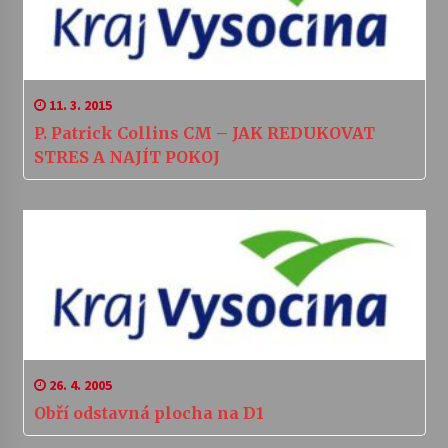
11. 3. 2015
P. Patrick Collins CM – JAK REDUKOVAT
STRES A NAJÍT POKOJ
26. 4. 2005
Obří odstavná plocha na D1