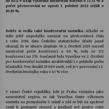
do HUZ v Kraji Vysočina meziročně narostl o 13,51 % a
počet přenocování se oproti 1. pololetí 2022 zvýšil o
10,85 %.
Dobře si vedla také konferenční turistika.
Ačkoliv se
stále ještě nepodařilo navázat na předcovidová čísla
z roku 2019, data Českého statistického úřadu jasně
ukazují, že se situace zlepšuje. Ve 2. čtvrtletí 2023 narostl
meziročně počet konferencí o 60 %, tedy ze 172
konferencí na 276. Současně byla Vysočina ve 2. čtvrtletí
pro konferenční turistiku atraktivnější i z pohledu počtu
účastníků. Ten dosáhl 19 669 osob, což je v porovnání s 1.
čtvrtletím letošního roku o 45 % více.
V rámci České republiky, kde je Praha vnímána jako
samostatný region, se tak Vysočina tímto výkonem
umístila na pomyslném 5. místě a zdá se být na správné
cestě k postupné obnově a posílení své pozice coby