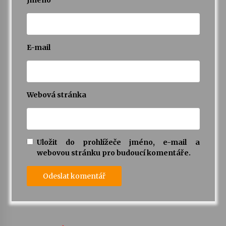
Jméno
E-mail
Webová stránka
Uložit do prohlížeče jméno, e-mail a
webovou stránku pro budoucí komentáře.