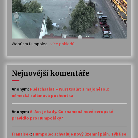
WebCam Humpolec -
více pohledů
Nejnovější komentáře
Anonym
:
Fleischsalat – Wurstsalat s majonézou:
německá salámová pochoutka
Anonym
:
AI Act je tady. Co znamená nové evropské
pravidlo pro Humpoláky?
frantisek
:
Humpolec schvaluje nový územní plán. Týká se