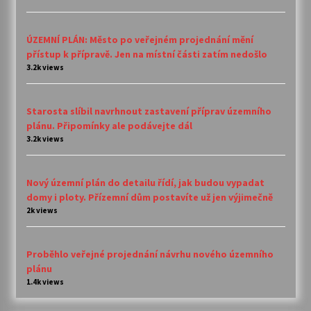
ÚZEMNÍ PLÁN: Město po veřejném projednání mění
přístup k přípravě. Jen na místní části zatím nedošlo
3.2k views
Starosta slíbil navrhnout zastavení příprav územního
plánu. Připomínky ale podávejte dál
3.2k views
Nový územní plán do detailu řídí, jak budou vypadat
domy i ploty. Přízemní dům postavíte už jen výjimečně
2k views
Proběhlo veřejné projednání návrhu nového územního
plánu
1.4k views