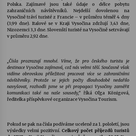
Polska. Zajímavé jsou také údaje o délce pobytu
zahraničních návštěvníků. Nejdelší dovolenou na
Varhanní recitál Michala Novenka v Klášteře
Vysočině tráví turisté z Francie – v průměru téměř 4 dny
Želiv
(3,99 dne). Italové se v Kraji Vysočina zdržují 3,43 dne,
3. 7. 2026
Nizozemci 3,3 dne. Slovenští turisté na Vysočině setrvávají
v průměru 2,92 dne.
Petr Adamec – Malovaný svět
30. 6. 2026
„Čísla prozrazují mnohé. Víme, že pro českého turistu je
destinace Vysočina zajímavá, což nás velmi těší. Současně však
vidíme obrovskou příležitost pracovat více se zahraničními
návštěvníky. Protože se jejich počty dlouhodobě nedařilo
navyšovat, rozhodli jsme se při propagaci Vysočiny zaměřit
komunikaci také na naše sousedy,“
říká Oľga Königová,
ředitelka příspěvkové organizace Vysočina Tourism.
Pokud se pak na čísla podíváme uceleně za 1. pololetí, jsou
výsledky velmi pozitivní.
Celkový počet příjezdů turistů