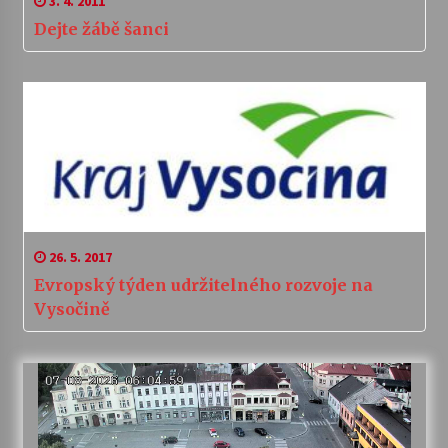
3. 4. 2011
Dejte žábě šanci
26. 5. 2017
Evropský týden udržitelného rozvoje na
Vysočině