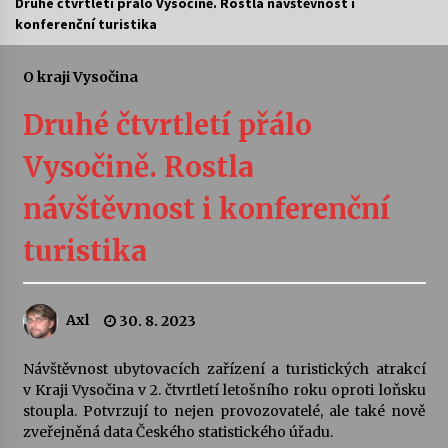
Druhé čtvrtletí přálo Vysočině. Rostla návštěvnost i
konferenční turistika
Letní koncerty ve Stromovce: Ars Camerata a
Sukuba Ensemble
4. 8. 2026
O kraji Vysočina
Druhé čtvrtletí přálo
Vernisáž výstavy Josefíny Duškové: Stávám se
kapkou
Vysočině. Rostla
30. 7. 2026
návštěvnost i konferenční
Veselí muzikanti
30. 7. 2026
turistika
Pozvánka na integrační festival Quijotova
Axl
30. 8. 2023
šedesátka: 28. 7.–1. 8. 2026
28. 7. 2026
Návštěvnost ubytovacích zařízení a turistických atrakcí
v Kraji Vysočina v 2. čtvrtletí letošního roku oproti loňsku
Letní koncerty ve Stromovce: Kolchoz a
stoupla. Potvrzují to nejen provozovatelé, ale také nově
Jenakaši
zveřejněná data Českého statistického úřadu.
28. 7. 2026