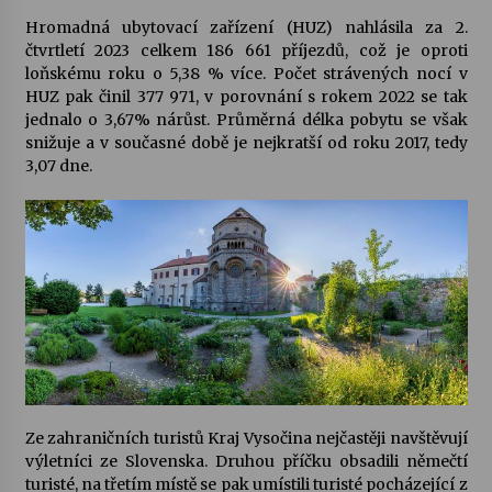
Hromadná ubytovací zařízení (HUZ) nahlásila za 2.
Votavžatský ploty
čtvrtletí 2023 celkem 186 661 příjezdů, což je oproti
23. 7. 2026
loňskému roku o 5,38 % více. Počet strávených nocí v
HUZ pak činil 377 971, v porovnání s rokem 2022 se tak
jednalo o 3,67% nárůst. Průměrná délka pobytu se však
snižuje a v současné době je nejkratší od roku 2017, tedy
Letní koncerty ve Stromovce: Rufus Miller
3,07 dne.
22. 7. 2026
Vysočinka
17. 7. 2026
Ozvěny prázdnin
14. 7. 2026
Ze zahraničních turistů Kraj Vysočina nejčastěji navštěvují
Za kulturou kousek za Humpolec. V Želivě ožije
výletníci ze Slovenska. Druhou příčku obsadili němečtí
odkaz Josefa Čapka
turisté, na třetím místě se pak umístili turisté pocházející z
13. 7. 2026