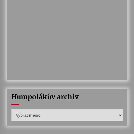
Humpolákův archiv
Humpolákův
archiv