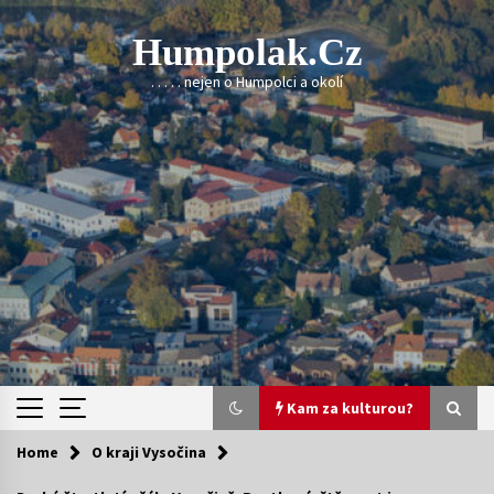
Skip
to
Humpolak.cz
content
. . . . . nejen o Humpolci a okolí
Kam za kulturou?
Home
O kraji Vysočina
Kam za kulturou?