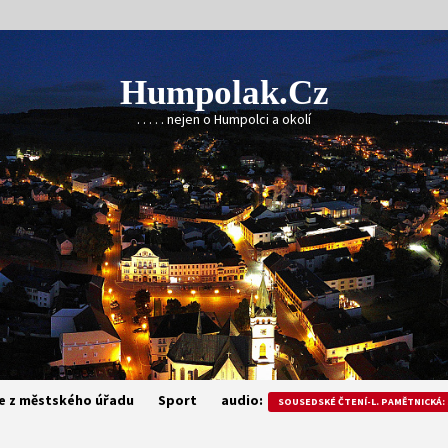
Humpolak.cz
. . . . . nejen o Humpolci a okolí
e z městského úřadu
Sport
audio:
SOUSEDSKÉ ČTENÍ-L. PAMĚTNICKÁ: 