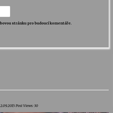
webovou stránku pro budoucí komentáře.
2.09.2015 Post Views: 30