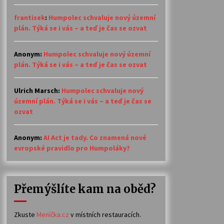
frantisek
:
Humpolec schvaluje nový územní
plán. Týká se i vás – a teď je čas se ozvat
Anonym
:
Humpolec schvaluje nový územní
plán. Týká se i vás – a teď je čas se ozvat
Ulrich Marsch
:
Humpolec schvaluje nový
územní plán. Týká se i vás – a teď je čas se
ozvat
Anonym
:
AI Act je tady. Co znamená nové
evropské pravidlo pro Humpoláky?
Přemýšlíte kam na oběd?
Zkuste
Meníčka.cz
v místních restauracích.