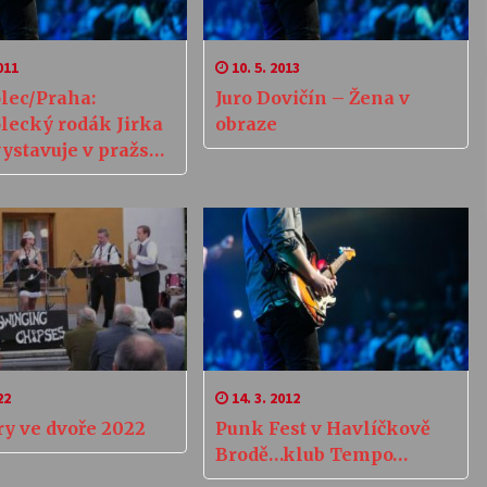
011
10. 5. 2013
ec/Praha:
Juro Dovičín – Žena v
ecký rodák Jirka
obraze
vystavuje v pražské
i DOX
22
14. 3. 2012
ry ve dvoře 2022
Punk Fest v Havlíčkově
Brodě…klub Tempo…