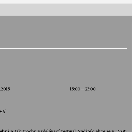
Vernisáž výstavy Josefíny Duškové:
Stávám se kapkou
30. 7. 2026
Letní koncerty ve Stromovce:
Kolchoz a Jenakaši
28. 7. 2026
s
Vysočinka
.2015
15:00 – 23:00
17. 7. 2026
stí
V
Varhanní recitál Michala Novenka v
Klášteře Želiv
3. 7. 2026
ní a tak trochu vzdělávací festival. Začátek akce je v 15:00,