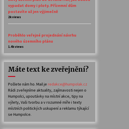
vypadat domy i ploty. Přízemní dům
postavíte už jen výjimečně
2k views
Proběhlo veřejné projednání návrhu
nového územního plánu
1.4k views
Máte text ke zveřejnění?
Pošlete nám ho. Mail je
redakce@humpolak.cz
Rádi zveřejníme aktuality, zajímavosti nejen o
Humpolci, upoutávky na místní akce, tipy na
výlety, Vaši tvorbu a v rozumné míře i texty
místních politických uskupení a reklamu týkající
se Humpolce.