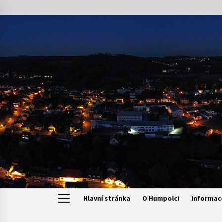
Skip
to
content
Hlavní stránka
O Humpolci
Informac