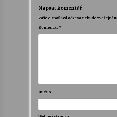
Napsat komentář
Vaše e-mailová adresa nebude zveřejněn
Komentář
*
Jméno
Webová stránka