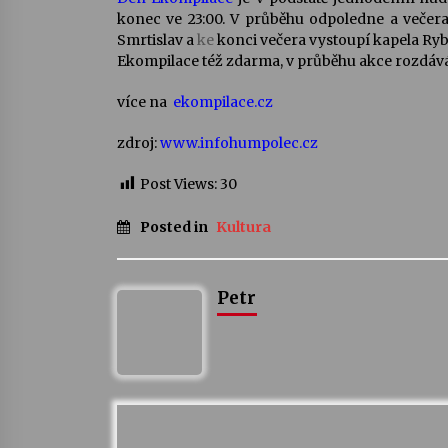
konec ve 23:00. V průběhu odpoledne a večera s
Smrtislav a
ke
konci večera vystoupí kapela Ryb
Ekompilace též zdarma, v průběhu akce rozdává
více na
ekompilace.cz
zdroj:
www.infohumpolec.cz
Post Views:
30
Posted in
Kultura
Petr