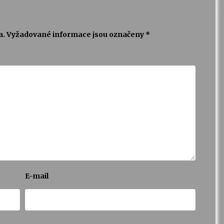
a.
Vyžadované informace jsou označeny
*
E-mail