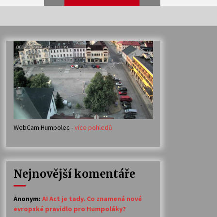
Veselí muzikanti
30. 7. 2026
Votavžatský ploty
23. 7. 2026
WebCam Humpolec -
více pohledů
Ozvěny prázdnin
14. 7. 2026
Nejnovější komentáře
Petr Adamec – Malovaný svět
30. 6. 2026
Anonym
:
AI Act je tady. Co znamená nové
evropské pravidlo pro Humpoláky?