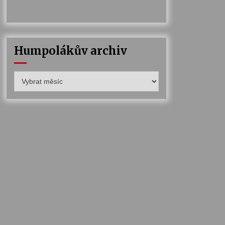
Humpolákův archiv
Humpolákův
archiv