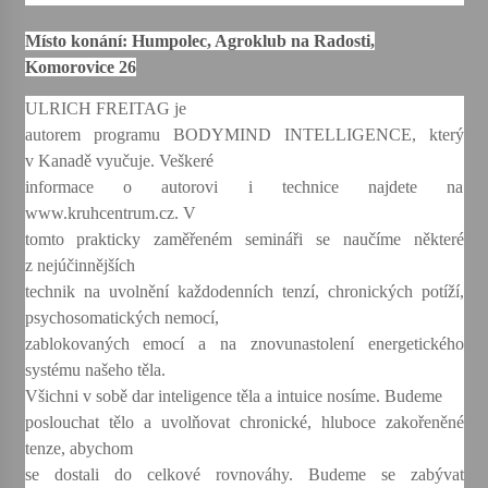
Místo konání: Humpolec, Agroklub na Radosti,
Votavžatský ploty
Komorovice 26
23. 7. 2026
ULRICH FREITAG je
autorem programu BODYMIND INTELLIGENCE, který
Letní koncerty ve Stromovce: Rufus Miller
v Kanadě vyučuje. Veškeré
22. 7. 2026
informace o autorovi i technice najdete na
www.kruhcentrum.cz. V
tomto prakticky zaměřeném semináři se naučíme některé
Vysočinka
z nejúčinnějších
17. 7. 2026
technik na uvolnění každodenních tenzí, chronických potíží,
psychosomatických nemocí,
zablokovaných emocí a na znovunastolení energetického
Ozvěny prázdnin
14. 7. 2026
systému našeho těla.
Všichni v sobě dar inteligence těla a intuice nosíme. Budeme
poslouchat tělo a uvolňovat chronické, hluboce zakořeněné
Za kulturou kousek za Humpolec. V Želivě ožije
tenze, abychom
odkaz Josefa Čapka
se dostali do celkové rovnováhy. Budeme se zabývat
13. 7. 2026