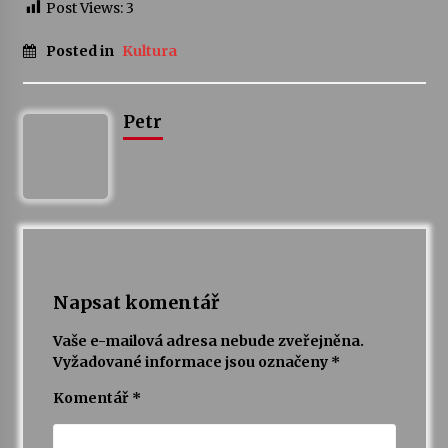
Post Views:
3
Posted in
Kultura
Petr
Napsat komentář
Vaše e-mailová adresa nebude zveřejněna.
Vyžadované informace jsou označeny
*
Komentář
*