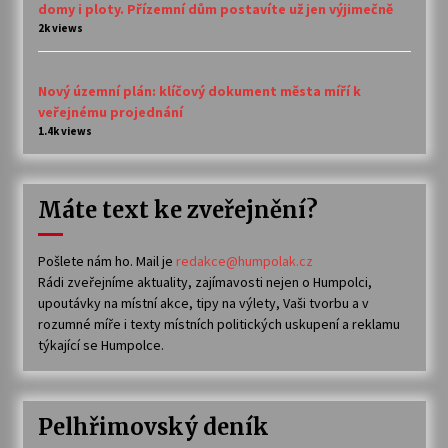
domy i ploty. Přízemní dům postavíte už jen výjimečně
2k views
Nový územní plán: klíčový dokument města míří k
veřejnému projednání
1.4k views
Máte text ke zveřejnění?
Pošlete nám ho. Mail je
redakce@humpolak.cz
Rádi zveřejníme aktuality, zajímavosti nejen o Humpolci,
upoutávky na místní akce, tipy na výlety, Vaši tvorbu a v
rozumné míře i texty místních politických uskupení a reklamu
týkající se Humpolce.
Pelhřimovský deník