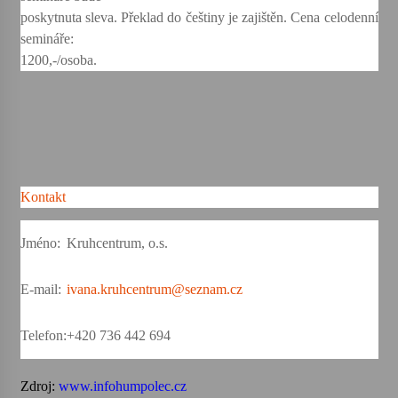
poskytnuta sleva. Překlad do češtiny je zajištěn. Cena celodenní
semináře:
1200,-/osoba.
Kontakt
Jméno:
Kruhcentrum, o.s.
E-mail:
ivana.kruhcentrum@seznam.cz
Telefon:
+420 736 442 694
Zdroj:
www.infohumpolec.cz