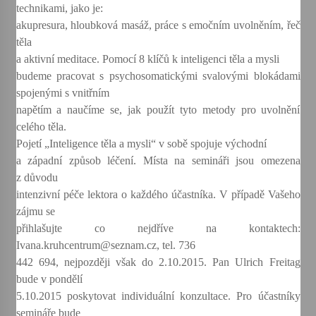
technikami, jako je:
akupresura, hloubková masáž, práce s emočním uvolněním, řeč
Varhanní recitál Michala Novenka v Klášteře
těla
Želiv
a aktivní meditace. Pomocí 8 klíčů k inteligenci těla a mysli
3. 7. 2026
budeme pracovat s psychosomatickými svalovými blokádami
spojenými s vnitřním
Petr Adamec – Malovaný svět
napětím a naučíme se, jak použít tyto metody pro uvolnění
30. 6. 2026
celého těla.
Pojetí „Inteligence těla a mysli“ v sobě spojuje východní
a západní způsob léčení. Místa na semináři jsou omezena
z důvodu
intenzivní péče lektora o každého účastníka. V případě Vašeho
zájmu se
přihlašujte co nejdříve na kontaktech:
Ivana.kruhcentrum@seznam.cz, tel. 736
442 694, nejpozději však do 2.10.2015. Pan Ulrich Freitag
bude v pondělí
5.10.2015 poskytovat individuální konzultace. Pro účastníky
semináře bude