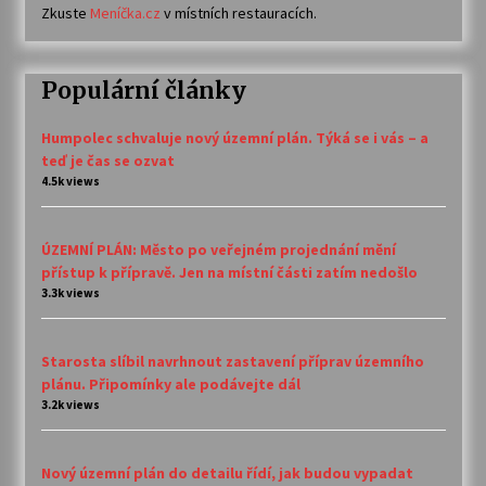
Zkuste
Meníčka.cz
v místních restauracích.
Populární články
Humpolec schvaluje nový územní plán. Týká se i vás – a
teď je čas se ozvat
4.5k views
ÚZEMNÍ PLÁN: Město po veřejném projednání mění
přístup k přípravě. Jen na místní části zatím nedošlo
3.3k views
Starosta slíbil navrhnout zastavení příprav územního
plánu. Připomínky ale podávejte dál
3.2k views
Nový územní plán do detailu řídí, jak budou vypadat