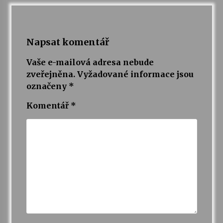
Napsat komentář
Vaše e-mailová adresa nebude
zveřejněna.
Vyžadované informace jsou
označeny
*
Komentář
*