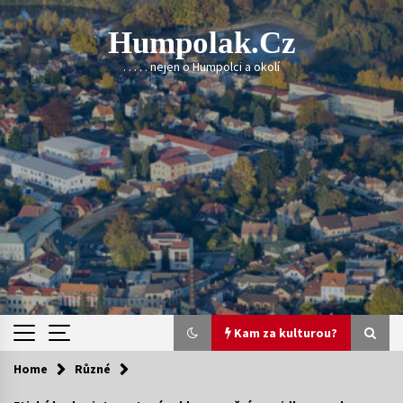
Skip
to
Humpolak.cz
content
. . . . . nejen o Humpolci a okolí
Kam za kulturou?
Home
Různé
Kam za kulturou?