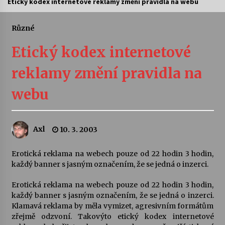
Etický kodex internetové reklamy změní pravidla na webu
Letní koncerty ve Stromovce: Ars Camerata a
Sukuba Ensemble
Různé
4. 8. 2026
Etický kodex internetové
Vernisáž výstavy Josefíny Duškové: Stávám se
reklamy změní pravidla na
kapkou
30. 7. 2026
webu
Veselí muzikanti
30. 7. 2026
Axl
10. 3. 2003
Erotická reklama na webech pouze od 22 hodin 3 hodin,
Pozvánka na integrační festival Quijotova
šedesátka: 28. 7.–1. 8. 2026
každý banner s jasným označením, že se jedná o inzerci.
28. 7. 2026
Erotická reklama na webech pouze od 22 hodin 3 hodin,
každý banner s jasným označením, že se jedná o inzerci.
Letní koncerty ve Stromovce: Kolchoz a
Klamavá reklama by měla vymizet, agresivním formátům
Jenakaši
zřejmě odzvoní. Takovýto etický kodex internetové
28. 7. 2026