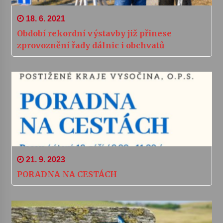
18. 6. 2021
Období rekordní výstavby již přinese
zprovoznění řady dálnic i obchvatů
21. 9. 2023
PORADNA NA CESTÁCH