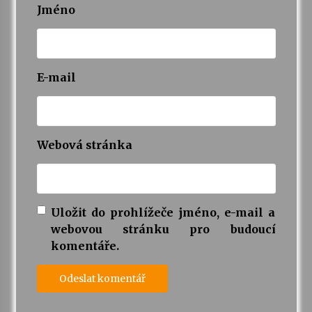
Jméno
E-mail
Webová stránka
Uložit do prohlížeče jméno, e-mail a
webovou stránku pro budoucí
komentáře.