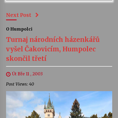
Next Post
O Humpolci
Turnaj národních házenkářů
vyšel Čakovicím, Humpolec
skončil třetí
Út Bře 11 , 2003
Post Views: 40