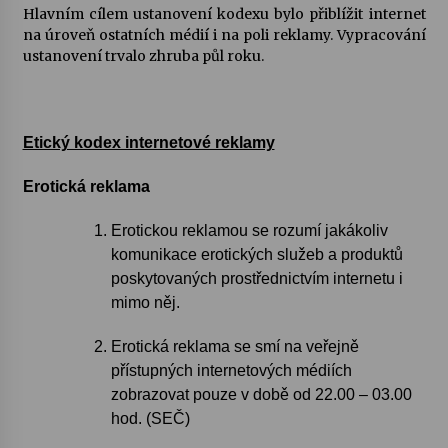
Hlavním cílem ustanovení kodexu bylo přiblížit internet
na úroveň ostatních médií i na poli reklamy. Vypracování
Varhanní recitál Michala Novenka v Klášteře
ustanovení trvalo zhruba půl roku.
Želiv
3. 7. 2026
Petr Adamec – Malovaný svět
Etický kodex internetové reklamy
30. 6. 2026
Erotická reklama
Erotickou reklamou se rozumí jakákoliv
komunikace erotických služeb a produktů
poskytovaných prostřednictvím internetu i
mimo něj.
Erotická reklama se smí na veřejně
přístupných internetových médiích
zobrazovat pouze v době od 22.00 – 03.00
hod. (SEČ)