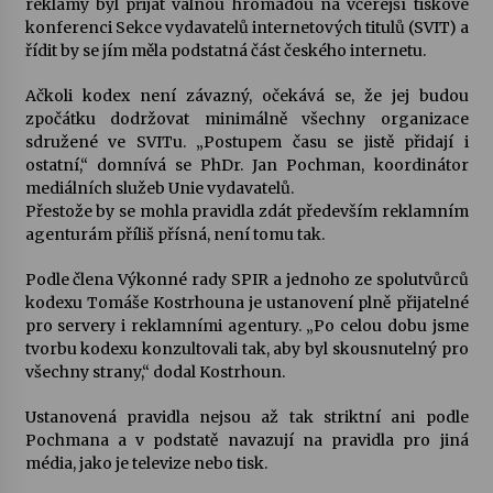
reklamy byl přijat valnou hromadou na včerejší tiskové
konferenci Sekce vydavatelů internetových titulů (SVIT) a
Votavžatský ploty
řídit by se jím měla podstatná část českého internetu.
23. 7. 2026
Ačkoli kodex není závazný, očekává se, že jej budou
zpočátku dodržovat minimálně všechny organizace
sdružené ve SVITu. „Postupem času se jistě přidají i
Letní koncerty ve Stromovce: Rufus Miller
ostatní,“ domnívá se PhDr. Jan Pochman, koordinátor
22. 7. 2026
mediálních služeb Unie vydavatelů.
Přestože by se mohla pravidla zdát především reklamním
agenturám příliš přísná, není tomu tak.
Vysočinka
17. 7. 2026
Podle člena Výkonné rady SPIR a jednoho ze spolutvůrců
kodexu Tomáše Kostrhouna je ustanovení plně přijatelné
pro servery i reklamními agentury. „Po celou dobu jsme
Ozvěny prázdnin
tvorbu kodexu konzultovali tak, aby byl skousnutelný pro
14. 7. 2026
všechny strany,“ dodal Kostrhoun.
Ustanovená pravidla nejsou až tak striktní ani podle
Pochmana a v podstatě navazují na pravidla pro jiná
Za kulturou kousek za Humpolec. V Želivě ožije
média, jako je televize nebo tisk.
odkaz Josefa Čapka
13. 7. 2026