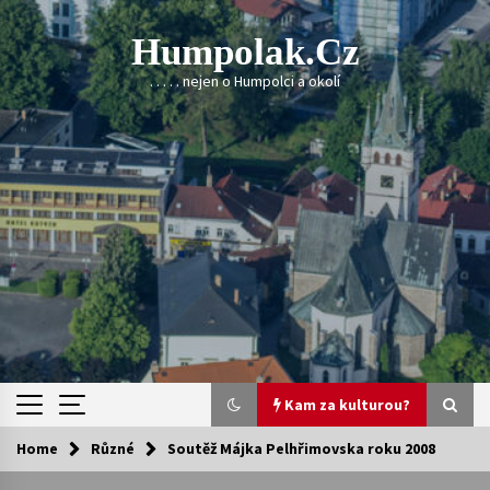
Skip
to
Humpolak.cz
content
. . . . . nejen o Humpolci a okolí
Kam za kulturou?
Home
Různé
Soutěž Májka Pelhřimovska roku 2008
Kam za kulturou?