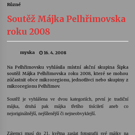
Různé
Divadélka pro děti: Kašpárek v dračí jeskyni
Soutěž Májka Pelhřimovska
10. 8. 2026
roku 2008
Letní koncerty ve Stromovce: Ars Camerata a
Sukuba Ensemble
4. 8. 2026
myska
16. 4. 2008
Vernisáž výstavy Josefíny Duškové: Stávám se
Na Pelhřimovsku vyhlásila místní akční skupina Šipka
kapkou
soutěž Májka Pelhřimovska roku 2008, které se mohou
30. 7. 2026
zúčastnit obce mikroregionu, jednotlivci nebo skupiny z
mikroregionu Pelhřimov.
Veselí muzikanti
Soutěž je vyhlášena ve dvou kategoriích, první je tradiční
30. 7. 2026
májka, druhá pak májka třetího tisíciletí aneb co
nejoriginálnější, nejšílenější či nejneobvyklejší.
Pozvánka na integrační festival Quijotova
šedesátka: 28. 7.–1. 8. 2026
28. 7. 2026
Zájemci musí do 21. května zaslat fotografii své májky na