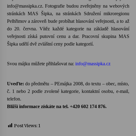
info@massipka.cz. Fotografie budou zveřejněny na webových
Letní koncerty ve Stromovce: Kolchoz a
stránkách MAS Šipka, na stránkách Sdružení mikroregionu
Jenakaši
Pelhřimov a zároveň bude probíhat hlasování veřejnosti, a to až
28. 7. 2026
do 20. června. Vítěz každé kategorie na základě hlasování
veřejnosti získá putovní cenu a dar. Pracovní skupina MAS
Votavžatský ploty
Šipka udělí dvě zvláštní ceny podle kategorií.
23. 7. 2026
Svou májku můžete přihlašovat na:
info@massipka.cz
Letní koncerty ve Stromovce: Rufus Miller
22. 7. 2026
Uveďte:
do předmětu – PEmájka 2008, do textu – obec, místo,
č. 1 nebo 2 podle zvolené kategorie, kontaktní osobu, e-mail,
Vysočinka
telefon.
17. 7. 2026
Bližší informace získáte na tel. +420 602 174 876.
Ozvěny prázdnin
Post Views:
1
14. 7. 2026