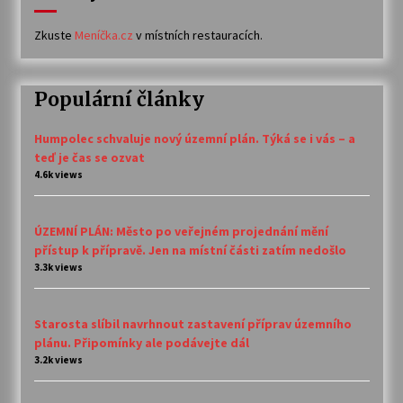
Zkuste
Meníčka.cz
v místních restauracích.
Populární články
Humpolec schvaluje nový územní plán. Týká se i vás – a
teď je čas se ozvat
4.6k views
ÚZEMNÍ PLÁN: Město po veřejném projednání mění
přístup k přípravě. Jen na místní části zatím nedošlo
3.3k views
Starosta slíbil navrhnout zastavení příprav územního
plánu. Připomínky ale podávejte dál
3.2k views