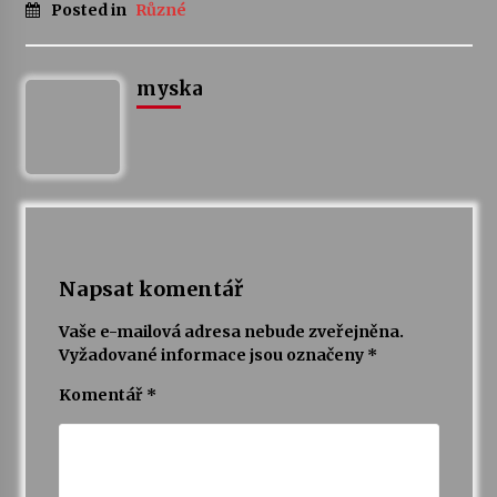
Posted in
Různé
Za kulturou kousek za Humpolec. V Želivě ožije
odkaz Josefa Čapka
myska
13. 7. 2026
Varhanní recitál Michala Novenka v Klášteře
Želiv
3. 7. 2026
Napsat komentář
Vaše e-mailová adresa nebude zveřejněna.
Vyžadované informace jsou označeny
*
Komentář
*