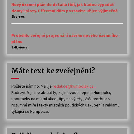
Nový územní plán do detailu řídí, jak budou vypadat
domy i ploty. Přízemní dům postavíte už jen výjimečně
2k views
Proběhlo veřejné projednání návrhu nového územního
plánu
1.4k views
Máte text ke zveřejnění?
Pošlete nám ho. Mail je
redakce@humpolak.cz
Rádi zveřejníme aktuality, zajímavosti nejen o Humpolci,
upoutávky na místní akce, tipy na výlety, Vaši tvorbu a v
rozumné míře i texty místních politických uskupení a reklamu
týkající se Humpolce.