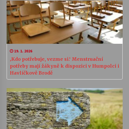
19. 1. 2026
‚Kdo potřebuje, vezme si.‘ Menstruační
potřeby mají žákyně k dispozici v Humpolci i
Havlíčkově Brodě