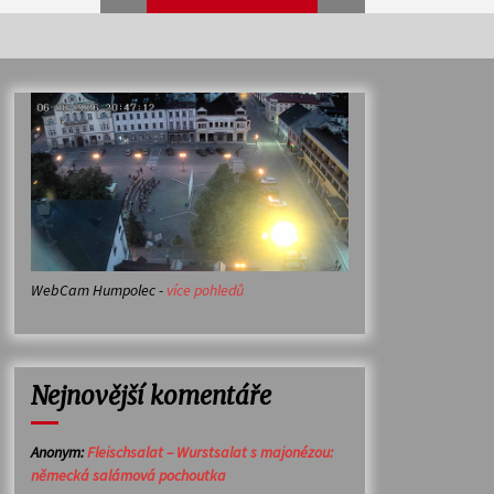
Veselí muzikanti
30. 7. 2026
Votavžatský ploty
23. 7. 2026
WebCam Humpolec -
více pohledů
Ozvěny prázdnin
14. 7. 2026
Nejnovější komentáře
Petr Adamec – Malovaný svět
30. 6. 2026
Anonym
:
Fleischsalat – Wurstsalat s majonézou:
německá salámová pochoutka