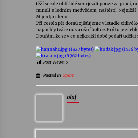
těží se zde uhlí, lidé sem jezdí pouze za prací,
minuli s ledním medvědem, naštěstí. Nejnižší t
Mijenfjordenu.
Při cestě zpět domů zjišťujeme v letadle citliv
napuchly tváře nos a ušní boltce. Prý to je z le
Doufám, že se v co nejkratší době podaří uděla
Post Views:
5
Posted in
Sport
olaf