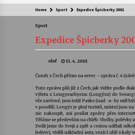
Home
Sport
Expedice Špicberky 2001
Kam za kulturou?
Sport
Letní koncerty ve Stromovce: Ars
Camerata a Sukuba Ensemble
Expedice Špicberky 20
4. 8. 2026
Pozvánka na integrační festival
olaf
15. 4. 2001
Quijotova šedesátka: 28. 7.–1. 8.
2026
28. 7. 2026
Čundr z Čech přímo na sever – zpráva č. 4 (záv
Tuto zprávu píši již z Čech, jak vidíte podle dia
Letní koncerty ve Stromovce: Rufu
Miller
výletu z Longyearbyenu (Longýru) do Sveargruvy
22. 7. 2026
vše zavřené, jsou totiž Paske (nad -a- by měl b
v pondělí. Longýr je plný turistů, místní jsou 
nic nakoupit, ani posílat zprávy přes intern
Za kulturou kousek za Humpolec. 
Těšíme se především na chléb. Vločky, polévky 
Želivě ožije odkaz Josefa Čapka
Došli jsme do Sveji a zpět a cestou udělali někol
13. 7. 2026
ledovci, viděli nákladní auta, vozící uhlí s koly