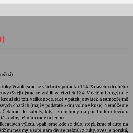
Vernisáž výstavy Josefíny Duškové:
Stávám se kapkou
01
30. 7. 2026
Letní koncerty ve Stromovce:
Kolchoz a Jenakaši
28. 7. 2026
ěrečná)
kritiky. Vrátili jsme se všichni v pořádku 15.4. Z našeho druhého
s
Vysočinka
 (Sveji) jsme se vrátili ve čtvrtek 12.4. V celém Longýru je
17. 7. 2026
ýt kroužek) tzn. velikonoce, také v pátek je svátek a samozřejmě
na svých chatách (mají v podstatě 5 dní volna v kuse). Nemůžeme
et. Čekáme do soboty, kdy se obchody na pár hodin otevřou.
V
Varhanní recitál Michala Novenka v
a těstoviny už nám moc nejedou.
Klášteře Želiv
ik malých výletů. Spali jsme kde se dalo, stopli jsme si auto na
3. 7. 2026
 většími než my a sobi nám div že nežrali z ruky. Svea je norská,