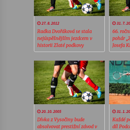
27. 8. 2012
31. 7. 2
Radka Dvořáková se stala
66. ročn
nejúspěšnějším jezdcem v
pohár „
historii Zlaté podkovy
Josefa K
20. 10. 2005
31. 1. 2
Dívka z Vysočiny bude
Každé p
absolvovat prestižní závod v
díl Podc