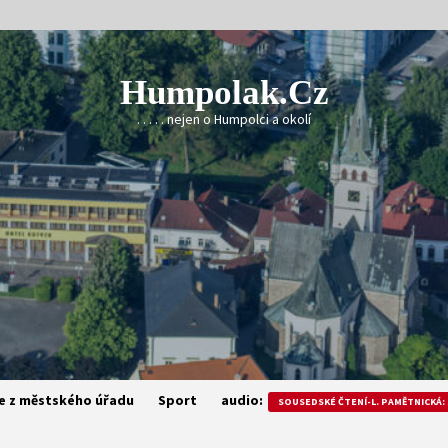
Humpolak.cz
. . . . . nejen o Humpolci a okolí
e z městského úřadu
Sport
audio:
SOUSEDSKÉ ČTENÍ-L. PAMĚTNICKÁ: 