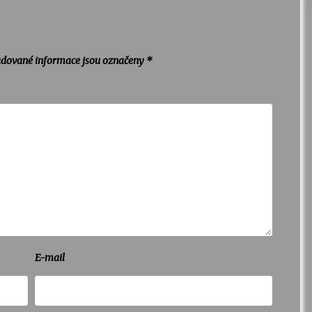
dované informace jsou označeny
*
E-mail