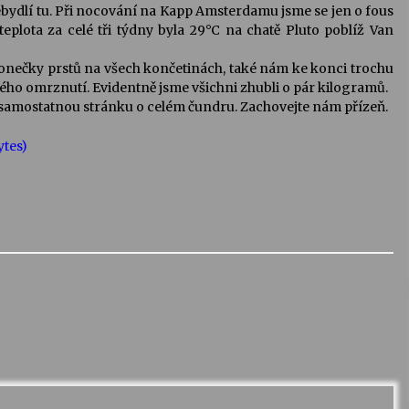
 nebydlí tu. Při nocování na Kapp Amsterdamu jsme se jen o fous
eplota za celé tři týdny byla 29°C na chatě Pluto poblíž Van
é konečky prstů na všech končetinách, také nám ke konci trochu
hkého omrznutí. Evidentně jsme všichni zhubli o pár kilogramů.
t samostatnou stránku o celém čundru. Zachovejte nám přízeň.