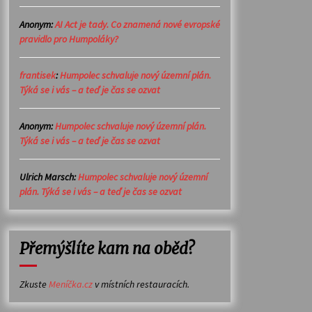
Anonym
:
AI Act je tady. Co znamená nové evropské
pravidlo pro Humpoláky?
frantisek
:
Humpolec schvaluje nový územní plán.
Týká se i vás – a teď je čas se ozvat
Anonym
:
Humpolec schvaluje nový územní plán.
Týká se i vás – a teď je čas se ozvat
Ulrich Marsch
:
Humpolec schvaluje nový územní
plán. Týká se i vás – a teď je čas se ozvat
Přemýšlíte kam na oběd?
Zkuste
Meníčka.cz
v místních restauracích.