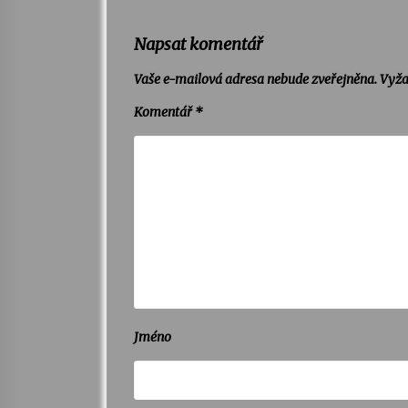
Napsat komentář
Vaše e-mailová adresa nebude zveřejněna.
Vyža
Komentář
*
Jméno