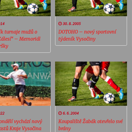
014
30. 8. 2005
ík turnaje mužů o
DOTOHO – nový sportovní
Zálesí“ – Memoriál
týdeník Vysočiny
ršky
022
6. 6. 2004
ondělí vychází nový
Koupaliště Žabák otevřelo své
astů Kraje Vysočina
brány