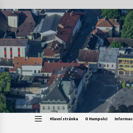
Skip
to
content
Hlavní stránka
O Humpolci
Informac