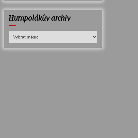
Humpolákův archiv
Humpolákův
archiv