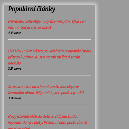
Populární články
Humpolec schvaluje nový územní plán. Týká se i
vás – a teď je čas se ozvat
4.4k views
ÚZEMNÍ PLÁN: Město po veřejném projednání mění
přístup k přípravě. Jen na místní části zatím
nedošlo
3.2k views
Starosta slíbil navrhnout zastavení příprav
územního plánu. Připomínky ale podávejte dál
3.2k views
Nový územní plán do detailu řídí, jak budou
vypadat domy i ploty. Přízemní dům postavíte už
jen výjimečně