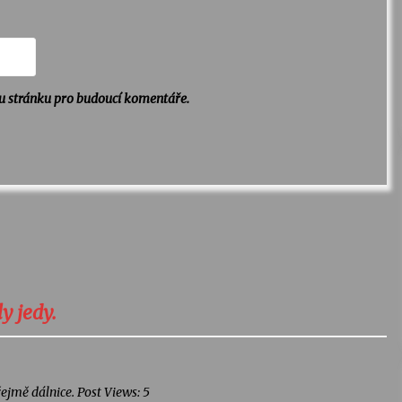
ou stránku pro budoucí komentáře.
y jedy.
jmě dálnice. Post Views: 5