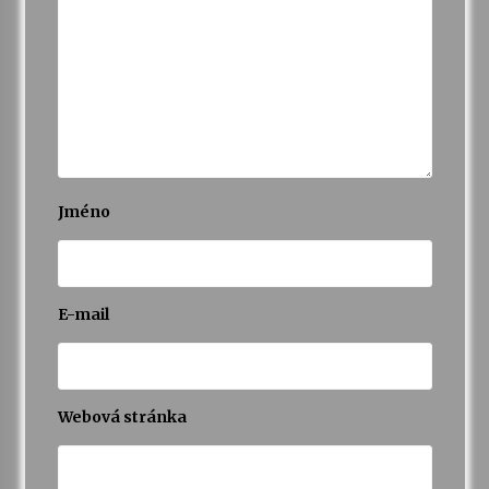
Varhanní recitál Michala Novenka v Klášteře
Želiv
3. 7. 2026
Petr Adamec – Malovaný svět
30. 6. 2026
Jméno
E-mail
Webová stránka