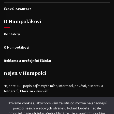
Česká lokalizace
O Humpolákovi
Kontakty
O Humpolákovi
Reklama a uveřejnění článku
nejen v Humpolci
Najdete ZDE popis zajímavých míst, informací, pověstí, historek a
fotografíí, které se k nim váží.
Užíváme cookies, abychom vám zajistili co možná nejsnadnější
Facebook
použití našich webových stránek. Pokud budete nadále
prohlížet naše stránky předpokládáme, že s použitím cookies