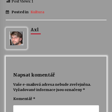
Post Views:
1
Votavžatský ploty
Posted in
Kultura
23. 7. 2026
Axl
Letní koncerty ve Stromovce: Rufus Miller
22. 7. 2026
Vysočinka
17. 7. 2026
Napsat komentář
Ozvěny prázdnin
14. 7. 2026
Vaše e-mailová adresa nebude zveřejněna.
Vyžadované informace jsou označeny
*
Komentář
*
Za kulturou kousek za Humpolec. V Želivě ožije
odkaz Josefa Čapka
13. 7. 2026