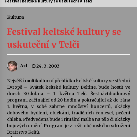
Festival keltské kultury se uskuteční v Telči
Letní koncerty ve Stromovce: Ars Camerata a
Sukuba Ensemble
Kultura
4. 8. 2026
Festival keltské kultury se
Vernisáž výstavy Josefíny Duškové: Stávám se
uskuteční v Telči
kapkou
30. 7. 2026
Axl
24. 3. 2003
Veselí muzikanti
30. 7. 2026
Největší multikulturní přehlídku keltské kultury ve střední
Evropě – Svátek keltské kultury Beltine, bude hostit ve
dnech 30.dubna – 1. května Telč. Šestnáctihodinový
Pozvánka na integrační festival Quijotova
šedesátka: 28. 7.–1. 8. 2026
program, začínající od 20 hodin a pokračující až do rána
28. 7. 2026
1. května, v sobě zahrne množství koncertů, ukázky
dobového bydlení, oblékání, tradičních řemesel, pečení
chleba. Předvedena bude i rituální malba na tělo či ukázky
Letní koncerty ve Stromovce: Kolchoz a
bojových umění. Program je v režii občanského sdružení
Jenakaši
Bratrstvo Keltů.
28. 7. 2026