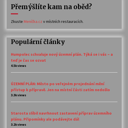
Přemýšlíte kam na oběd?
Zkuste
Meníčka.cz
v místních restauracích.
Populární články
Humpolec schvaluje nový územní plán. Týká se i vás – a
teď je čas se ozvat
4.5k views
ÚZEMNÍ PLÁN: Město po veřejném projednání mění
přístup k přípravě. Jen na místní části zatím nedošlo
3.3k views
Starosta slíbil navrhnout zastavení příprav územního
plánu. Připomínky ale podávejte dál
3.2k views