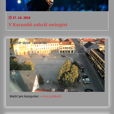
27. 10. 2010
V Karambě zahrál swingtet
WebCam Humpolec -
více pohledů