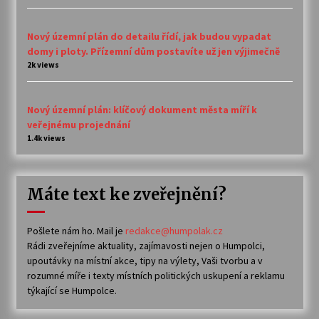
Nový územní plán do detailu řídí, jak budou vypadat
domy i ploty. Přízemní dům postavíte už jen výjimečně
2k views
Nový územní plán: klíčový dokument města míří k
veřejnému projednání
1.4k views
Máte text ke zveřejnění?
Pošlete nám ho. Mail je
redakce@humpolak.cz
Rádi zveřejníme aktuality, zajímavosti nejen o Humpolci,
upoutávky na místní akce, tipy na výlety, Vaši tvorbu a v
rozumné míře i texty místních politických uskupení a reklamu
týkající se Humpolce.