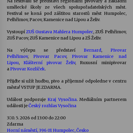
Na festivalu se představí regionální pivovary a základní
umělecké školy ze všech spolupořadatelských měst.
Votavžatský ploty
Festival se koná pod záštitou starostů měst Humpolec,
23. 7. 2026
Pelhřimov, Pacov, Kamenice nad Lipou a Želiv.
Vystoupí
ZUŠ Gustava Mahlera Humpolec
, ZUŠ Pelhřimov,
ZUŠ Pacov, ZUŠ Kamenice nad Lipou a ZŠ Želiv.
Letní koncerty ve Stromovce: Rufus Miller
22. 7. 2026
Na výčepu se představí
Bernard
,
Pivovar
Pelhřimov
,
Pivovar Pacov
,
Pivovar Kamenice nad
Lipou
,
Klášterní pivovar Želiv
, Ruxusní minipivovar
Vysočinka
a
Pivovar Kozlíček
.
17. 7. 2026
Přijďte si užít hudbu, pivo a příjemné odpoledne v centru
města! VSTUP JE ZDARMA.
Ozvěny prázdnin
Událost podporuje
Kraj Vysočina
. Mediálním partnerem
14. 7. 2026
události je
Český rozhlas Vysočina
3
0. 5. 2026
od 13:00 do 22:00
Za kulturou kousek za Humpolec. V Želivě ožije
Zdarma
odkaz Josefa Čapka
Horní náměstí, 396 01 Humpolec, Česko
13. 7. 2026