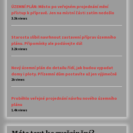
ÚZEMNÍ PLÁN: Město po veřejném projednání mění
přístup k přípravě. Jen na místní části zatím nedošlo
3.3k views
Starosta slíbil navrhnout zastavení příprav územního
plánu. Připomínky ale podávejte dál
3.2k views
Nový územní plán do detailu řídí, jak budou vypadat
domy i ploty. Přízemní dům postavíte už jen výjimečně
2k views
Proběhlo veřejné projednání návrhu nového územního
plánu
1.4k views