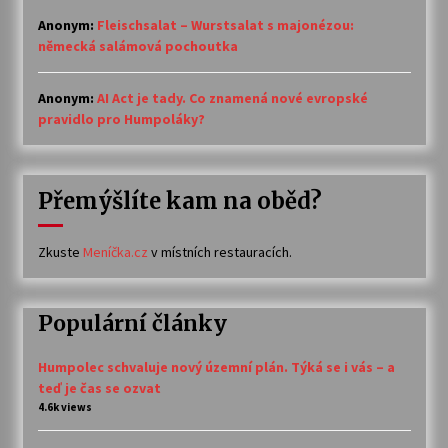
Anonym
:
Fleischsalat – Wurstsalat s majonézou:
německá salámová pochoutka
Anonym
:
AI Act je tady. Co znamená nové evropské
pravidlo pro Humpoláky?
Přemýšlíte kam na oběd?
Zkuste
Meníčka.cz
v místních restauracích.
Populární články
Humpolec schvaluje nový územní plán. Týká se i vás – a
teď je čas se ozvat
4.6k views