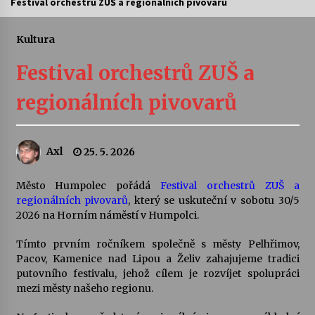
Festival orchestrů ZUŠ a regionálních pivovarů
Letní koncerty ve Stromovce: Ars Camerata a
Sukuba Ensemble
Kultura
4. 8. 2026
Festival orchestrů ZUŠ a
Vernisáž výstavy Josefíny Duškové: Stávám se
regionálních pivovarů
kapkou
30. 7. 2026
Axl
25. 5. 2026
Veselí muzikanti
30. 7. 2026
Město Humpolec pořádá
Festival orchestrů ZUŠ a
regionálních pivovarů
, který se uskuteční v sobotu 30/5
2026 na Horním náměstí v Humpolci.
Pozvánka na integrační festival Quijotova
šedesátka: 28. 7.–1. 8. 2026
28. 7. 2026
Tímto prvním ročníkem společně s městy Pelhřimov,
Pacov, Kamenice nad Lipou a Želiv zahajujeme tradici
putovního festivalu, jehož cílem je rozvíjet spolupráci
Letní koncerty ve Stromovce: Kolchoz a
mezi městy našeho regionu.
Jenakaši
28. 7. 2026