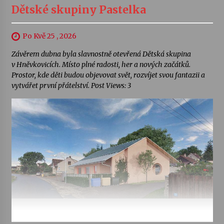
Dětské skupiny Pastelka
Po Kvě 25 , 2026
Závěrem dubna byla slavnostně otevřená Dětská skupina
v Hněvkovicích. Místo plné radosti, her a nových začátků.
Prostor, kde děti budou objevovat svět, rozvíjet svou fantazii a
vytvářet první přátelství. Post Views: 3