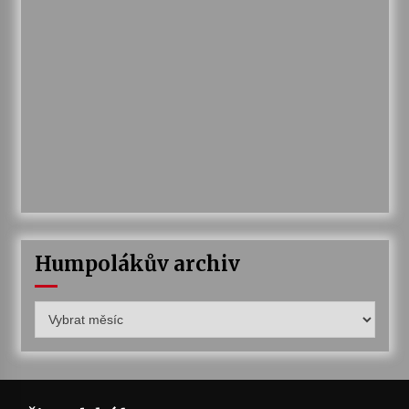
Humpolákův archiv
Humpolákův
archiv