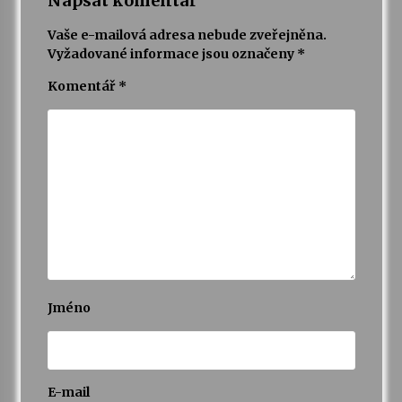
Napsat komentář
Vaše e-mailová adresa nebude zveřejněna.
Vyžadované informace jsou označeny
*
Komentář
*
Jméno
E-mail