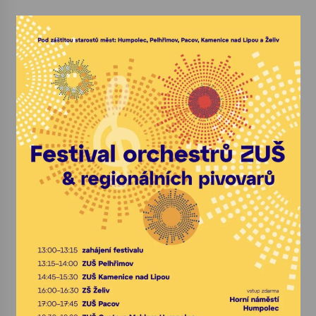
Varhanní recitál Michala Novenka v Klášteře
Želiv
3. 7. 2026
Petr Adamec – Malovaný svět
30. 6. 2026