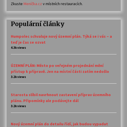
Zkuste
Meníčka.cz
v místních restauracích.
Populární články
Humpolec schvaluje nový územní plán. Týká se i vás – a
teď je čas se ozvat
4.3k views
ÚZEMNÍ PLÁN: Město po veřejném projednání mění
přístup k přípravě. Jen na místní části zatím nedošlo
3.2k views
Starosta slíbil navrhnout zastavení příprav územního
plánu. Připomínky ale podávejte dál
3.2k views
Nový územní plán do detailu řídí, jak budou vypadat