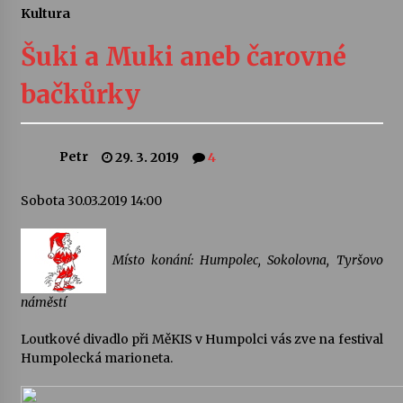
Kultura
Letní koncerty ve Stromovce: Ars Camerata a
Sukuba Ensemble
Šuki a Muki aneb čarovné
4. 8. 2026
bačkůrky
Vernisáž výstavy Josefíny Duškové: Stávám se
kapkou
30. 7. 2026
Petr
29. 3. 2019
4
Veselí muzikanti
Sobota 30.03.2019 14:00
30. 7. 2026
Místo konání: Humpolec, Sokolovna, Tyršovo
Pozvánka na integrační festival Quijotova
šedesátka: 28. 7.–1. 8. 2026
náměstí
28. 7. 2026
Loutkové divadlo při MěKIS v Humpolci vás zve na festival
Humpolecká marioneta.
Letní koncerty ve Stromovce: Kolchoz a
Jenakaši
28. 7. 2026