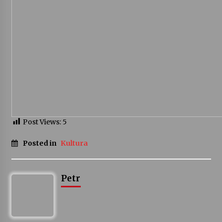
Varhanní recitál Michala Novenka v Klášteře
Želiv
3. 7. 2026
Petr Adamec – Malovaný svět
30. 6. 2026
Post Views:
5
Posted in
Kultura
Petr