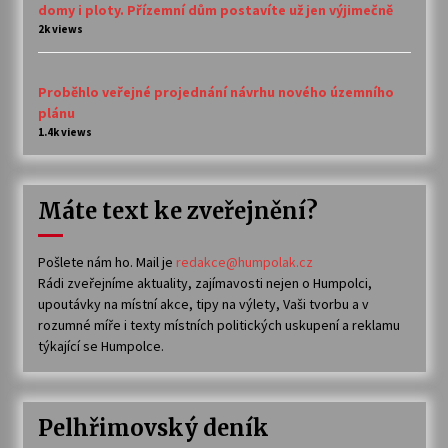
domy i ploty. Přízemní dům postavíte už jen výjimečně
2k views
Proběhlo veřejné projednání návrhu nového územního
plánu
1.4k views
Máte text ke zveřejnění?
Pošlete nám ho. Mail je
redakce@humpolak.cz
Rádi zveřejníme aktuality, zajímavosti nejen o Humpolci,
upoutávky na místní akce, tipy na výlety, Vaši tvorbu a v
rozumné míře i texty místních politických uskupení a reklamu
týkající se Humpolce.
Pelhřimovský deník