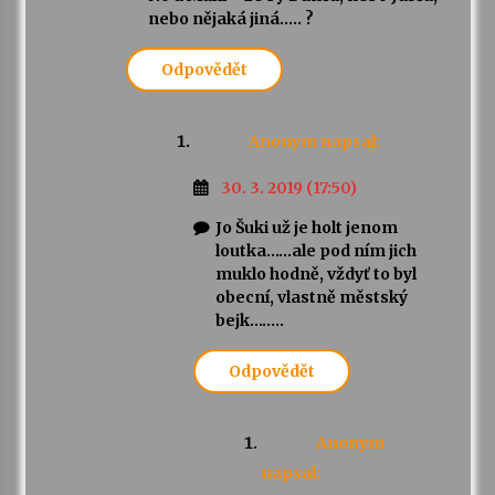
nebo nějaká jiná….. ?
Odpovědět
Anonym
napsal:
30. 3. 2019 (17:50)
Jo Šuki už je holt jenom
loutka……ale pod ním jich
muklo hodně, vždyť to byl
obecní, vlastně městský
bejk……..
Odpovědět
Anonym
napsal: