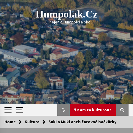
Skip
to
Humpolak.cz
content
. . . . . nejen o Humpolci a okolí
Kam za kulturou?
Home
Kultura
Šuki a Muki aneb čarovné bačkůrky
Kam za kulturou?