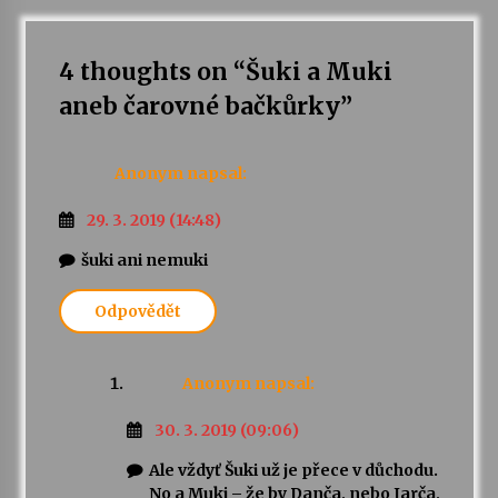
4 thoughts on “
Šuki a Muki
aneb čarovné bačkůrky
”
Anonym
napsal:
29. 3. 2019 (14:48)
šuki ani nemuki
Odpovědět
Anonym
napsal:
30. 3. 2019 (09:06)
Ale vždyť Šuki už je přece v důchodu.
No a Muki – že by Danča, nebo Jarča,