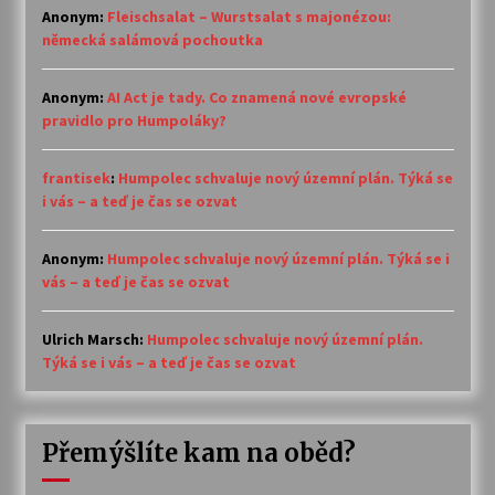
Anonym
:
Fleischsalat – Wurstsalat s majonézou:
německá salámová pochoutka
Anonym
:
AI Act je tady. Co znamená nové evropské
pravidlo pro Humpoláky?
frantisek
:
Humpolec schvaluje nový územní plán. Týká se
i vás – a teď je čas se ozvat
Anonym
:
Humpolec schvaluje nový územní plán. Týká se i
vás – a teď je čas se ozvat
Ulrich Marsch
:
Humpolec schvaluje nový územní plán.
Týká se i vás – a teď je čas se ozvat
Přemýšlíte kam na oběd?