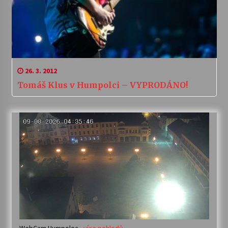
26. 3. 2012
Tomáš Klus v Humpolci – VYPRODÁNO!
WebCam Humpolec -
více pohledů