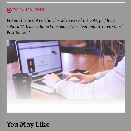
Pá Led 16 , 2015
Pokud chcete mít trochu více štěstí ve svém životě, přijďte v
sobotu 17. 1. na rodinné konstelace. Váš život nabere nový směr!
Post Views: 2
You May Like