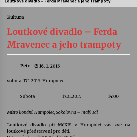
Loutkové divadlo – Ferda Mravenec a jeho trampoty
Letní koncerty ve Stromovce: Ars Camerata a
Sukuba Ensemble
Kultura
4. 8. 2026
Loutkové divadlo – Ferda
Vernisáž výstavy Josefíny Duškové: Stávám se
Mravenec a jeho trampoty
kapkou
30. 7. 2026
Petr
16. 1. 2015
Veselí muzikanti
30. 7. 2026
sobota, 17.1.2015, Humpolec
Pozvánka na integrační festival Quijotova
Sobota
17.01.2015
14:00
šedesátka: 28. 7.–1. 8. 2026
28. 7. 2026
Místo konání: Humpolec, Sokolovna – malý sál
Letní koncerty ve Stromovce: Kolchoz a
Loutkové divadlo při MěKIS v Humpolci vás zve na
Jenakaši
loutkové představení pro děti.
28. 7. 2026