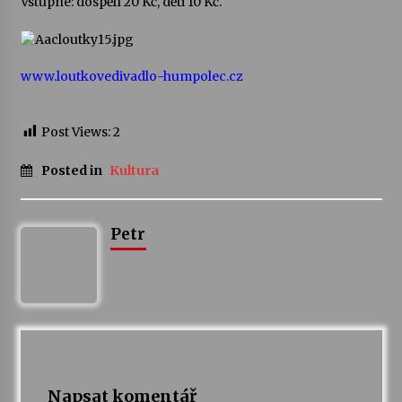
Vstupné: dospělí 20 Kč, děti 10 Kč.
Votavžatský ploty
23. 7. 2026
www.loutkovedivadlo-humpolec.cz
Letní koncerty ve Stromovce: Rufus Miller
Post Views:
2
22. 7. 2026
Posted in
Kultura
Vysočinka
17. 7. 2026
Petr
Ozvěny prázdnin
14. 7. 2026
Za kulturou kousek za Humpolec. V Želivě ožije
odkaz Josefa Čapka
Napsat komentář
13. 7. 2026