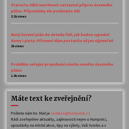
Starosta slíbil navrhnout zastavení příprav územního
plánu. Připomínky ale podávejte dál
3.2k views
Nový územní plán do detailu řídí, jak budou vypadat
domy i ploty. Přízemní dům postavíte už jen výjimečně
2k views
Proběhlo veřejné projednání návrhu nového územního
plánu
1.4k views
Máte text ke zveřejnění?
Pošlete nám ho. Mail je
redakce@humpolak.cz
Rádi zveřejníme aktuality, zajímavosti nejen o Humpolci,
upoutávky na místní akce, tipy na výlety, Vaši tvorbu a v