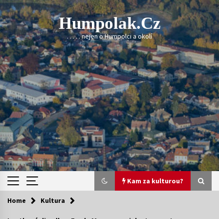
Skip
to
Humpolak.cz
content
. . . . . nejen o Humpolci a okolí
Kam za kulturou?
Home
Kultura
Kam za kulturou?