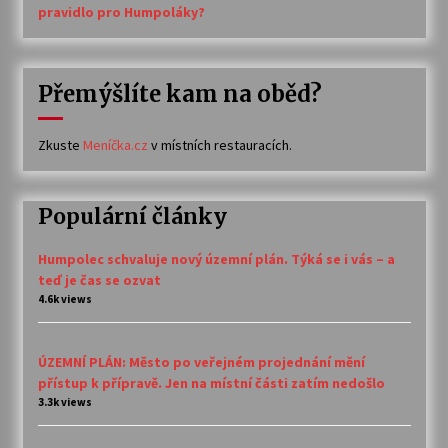
pravidlo pro Humpoláky?
Přemýšlíte kam na oběd?
Zkuste
Meníčka.cz
v místních restauracích.
Populární články
Humpolec schvaluje nový územní plán. Týká se i vás – a
teď je čas se ozvat
4.6k views
ÚZEMNÍ PLÁN: Město po veřejném projednání mění
přístup k přípravě. Jen na místní části zatím nedošlo
3.3k views