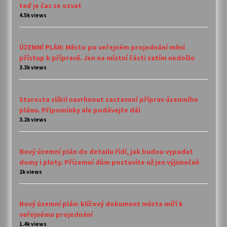
teď je čas se ozvat
4.5k views
ÚZEMNÍ PLÁN: Město po veřejném projednání mění
přístup k přípravě. Jen na místní části zatím nedošlo
3.3k views
Starosta slíbil navrhnout zastavení příprav územního
plánu. Připomínky ale podávejte dál
3.2k views
Nový územní plán do detailu řídí, jak budou vypadat
domy i ploty. Přízemní dům postavíte už jen výjimečně
2k views
Nový územní plán: klíčový dokument města míří k
veřejnému projednání
1.4k views