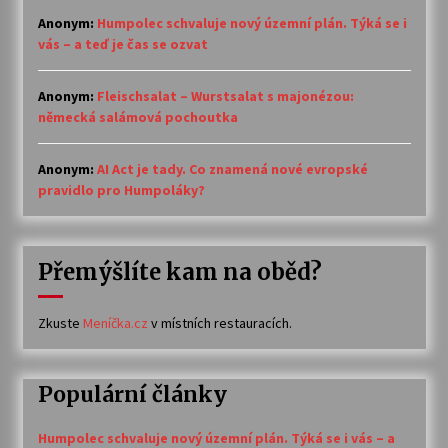
Anonym
:
Humpolec schvaluje nový územní plán. Týká se i
vás – a teď je čas se ozvat
Anonym
:
Fleischsalat – Wurstsalat s majonézou:
německá salámová pochoutka
Anonym
:
AI Act je tady. Co znamená nové evropské
pravidlo pro Humpoláky?
Přemýšlíte kam na oběd?
Zkuste
Meníčka.cz
v místních restauracích.
Populární články
Humpolec schvaluje nový územní plán. Týká se i vás – a