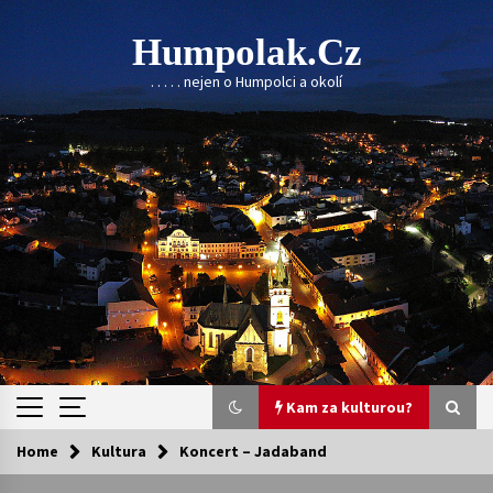
Skip
to
Humpolak.cz
content
. . . . . nejen o Humpolci a okolí
Kam za kulturou?
Home
Kultura
Koncert – Jadaband
Kam za kulturou?