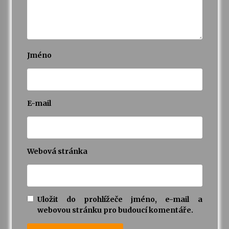
Varhanní recitál Michala Novenka v Klášteře
Želiv
3. 7. 2026
Jméno
Petr Adamec – Malovaný svět
30. 6. 2026
E-mail
Webová stránka
Uložit do prohlížeče jméno, e-mail a
webovou stránku pro budoucí komentáře.