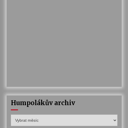
Humpolákův archiv
Humpolákův
archiv