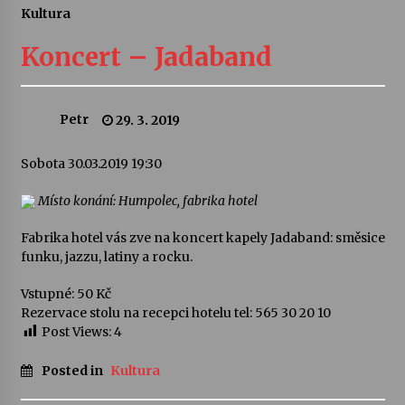
Kultura
Letní koncerty ve Stromovce: Ars Camerata a
Sukuba Ensemble
Koncert – Jadaband
4. 8. 2026
Vernisáž výstavy Josefíny Duškové: Stávám se
Petr
29. 3. 2019
kapkou
30. 7. 2026
Sobota 30.03.2019 19:30
Veselí muzikanti
Místo konání: Humpolec, fabrika hotel
30. 7. 2026
Fabrika hotel vás zve na koncert kapely Jadaband: směsice
funku, jazzu, latiny a rocku.
Pozvánka na integrační festival Quijotova
Vstupné: 50 Kč
šedesátka: 28. 7.–1. 8. 2026
Rezervace stolu na recepci hotelu tel: 565 30 20 10
28. 7. 2026
Post Views:
4
Letní koncerty ve Stromovce: Kolchoz a
Posted in
Kultura
Jenakaši
28. 7. 2026