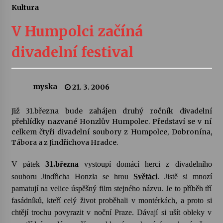
Kultura
Letní koncerty ve Stromovce: Ars Camerata a
Sukuba Ensemble
V Humpolci začíná
4. 8. 2026
divadelní festival
Vernisáž výstavy Josefíny Duškové: Stávám se
kapkou
30. 7. 2026
myska
21. 3. 2006
Veselí muzikanti
Již 31.března bude zahájen druhý ročník divadelní
30. 7. 2026
přehlídky nazvané Honzlův Humpolec. Představí se v ní
celkem čtyři divadelní soubory z Humpolce, Dobronína,
Tábora a z Jindřichova Hradce.
Pozvánka na integrační festival Quijotova
šedesátka: 28. 7.–1. 8. 2026
V pátek
31.března
vystoupí domácí herci z divadelního
28. 7. 2026
souboru Jindřicha Honzla se hrou
Světáci
. Jistě si mnozí
pamatují na velice úspěšný film stejného názvu. Je to příběh tří
Letní koncerty ve Stromovce: Kolchoz a
fasádníků, kteří celý život proběhali v montérkách, a proto si
Jenakaši
chtějí trochu povyrazit v noční Praze. Dávají si ušít obleky v
28. 7. 2026