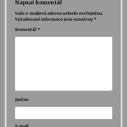
Napsat komentář
Vaše e-mailová adresa nebude zveřejněna.
Vyžadované informace jsou označeny
*
Komentář
*
Jméno
E-mail