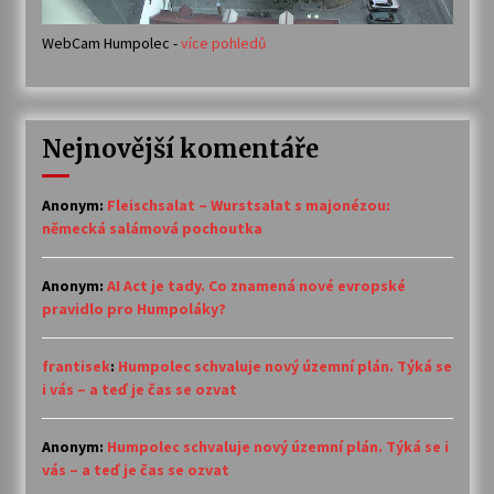
WebCam Humpolec -
více pohledů
Nejnovější komentáře
Anonym
:
Fleischsalat – Wurstsalat s majonézou:
německá salámová pochoutka
Anonym
:
AI Act je tady. Co znamená nové evropské
pravidlo pro Humpoláky?
frantisek
:
Humpolec schvaluje nový územní plán. Týká se
i vás – a teď je čas se ozvat
Anonym
:
Humpolec schvaluje nový územní plán. Týká se i
vás – a teď je čas se ozvat