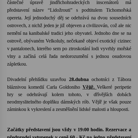
částečné úpravě jindřichohradeckých inscenátorů má
představení název “Lidožrouti” s podtitulem Tichomořská
Varhanní recitál Michala Novenka v Klášteře
opereta. Její jednoduchý děj se odehrává na dvou sousedních
Želiv
ostrovech, z nichž jeden je již objeven a civilizován, což ale nic
3. 7. 2026
nemění na kanibalské tradici jeho obyvatel. Jednoho dne se na
ostrově, obývaném Velkoluly, nečekaně objeví exotický cizinec
Petr Adamec – Malovaný svět
v pantalonech, kterého sem po ztroskotání lodi vyvrhly mořské
30. 6. 2026
vlny a začíná celá řada nedorozumění s jednou osudovou
zápletkou.
Divadelní přehlídku uzavřou
28.dubna
ochotníci z Tábora
bláznivou komedií Carla Goldoniho
Vějíř.
Veškeré peripetie
hry se odehrávají kolem tohoto, v dřívějších dobách
neodmyslitelného doplňku dámských rób. Vějíř je však pouze
záminkou k vykreslení a zesměšnění lidské malosti a hlouposti.
Začátky představení jsou vždy v 19:00 hodin. Rezervace a
předprodej vstupenek v ceně 60,- Kč na jedno představení