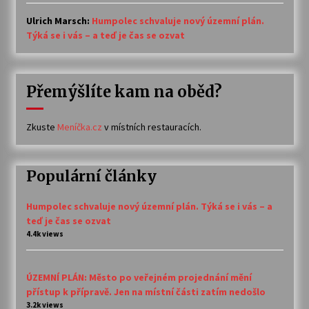
Ulrich Marsch
:
Humpolec schvaluje nový územní plán.
Týká se i vás – a teď je čas se ozvat
Přemýšlíte kam na oběd?
Zkuste
Meníčka.cz
v místních restauracích.
Populární články
Humpolec schvaluje nový územní plán. Týká se i vás – a
teď je čas se ozvat
4.4k views
ÚZEMNÍ PLÁN: Město po veřejném projednání mění
přístup k přípravě. Jen na místní části zatím nedošlo
3.2k views