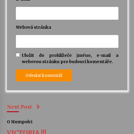
Webová stránka
Uložit do prohlížeče jméno, e-mail a
webovou stránku pro budoucí komentáře.
Next Post
O Humpolci
VICTORIA !!!