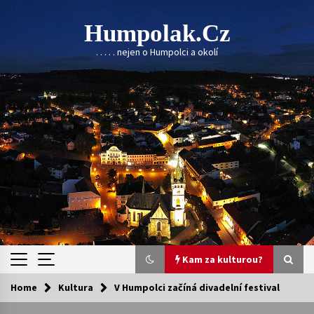
Skip
to
Humpolak.cz
content
. . . . . nejen o Humpolci a okolí
Kam za kulturou?
Home
Kultura
V Humpolci začíná divadelní festival
Kam za kulturou?