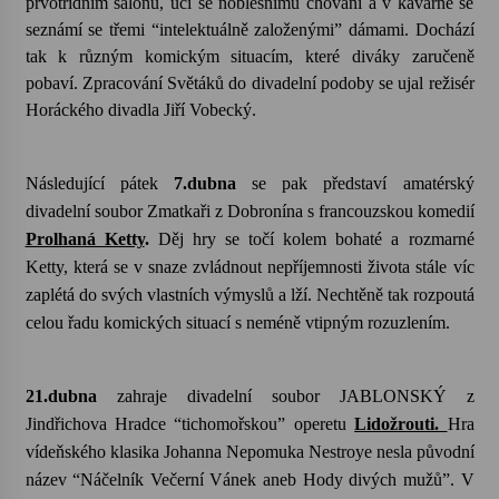
prvotřídním salónu, učí se noblesnímu chování a v kavárně se
seznámí se třemi “intelektuálně založenými” dámami. Dochází
Votavžatský ploty
tak k různým komickým situacím, které diváky zaručeně
23. 7. 2026
pobaví. Zpracování Světáků do divadelní podoby se ujal režisér
Horáckého divadla Jiří Vobecký.
Letní koncerty ve Stromovce: Rufus Miller
22. 7. 2026
Následující pátek
7.dubna
se pak představí amatérský
divadelní soubor Zmatkaři z Dobronína s francouzskou komedií
Prolhaná Ketty
.
Děj hry se točí kolem bohaté a rozmarné
Vysočinka
Ketty, která se v snaze zvládnout nepříjemnosti života stále víc
17. 7. 2026
zaplétá do svých vlastních výmyslů a lží. Nechtěně tak rozpoutá
celou řadu komických situací s neméně vtipným rozuzlením.
Ozvěny prázdnin
14. 7. 2026
21.dubna
zahraje divadelní soubor JABLONSKÝ z
Jindřichova Hradce “tichomořskou” operetu
Lidožrouti.
Hra
vídeňského klasika Johanna Nepomuka Nestroye nesla původní
Za kulturou kousek za Humpolec. V Želivě ožije
odkaz Josefa Čapka
název “Náčelník Večerní Vánek aneb Hody divých mužů”. V
13. 7. 2026