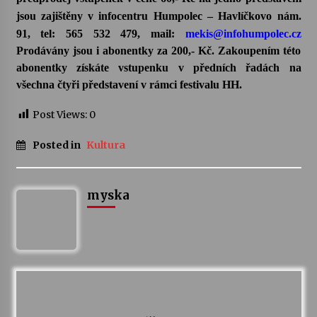
jsou zajištěny v infocentru Humpolec – Havlíčkovo nám.
91, tel: 565 532 479, mail:
mekis@infohumpolec.cz
Prodávány jsou i abonentky za 200,- Kč. Zakoupením této
abonentky získáte vstupenku v předních řadách na
všechna čtyři představení v rámci festivalu HH.
Post Views:
0
Posted in
Kultura
myska