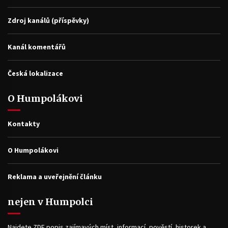
Zdroj kanálů (příspěvky)
Kanál komentářů
Česká lokalizace
O Humpolákovi
Kontakty
O Humpolákovi
Reklama a uveřejnění článku
nejen v Humpolci
Najdete ZDE popis zajímavých míst, informací, pověstí, historek a