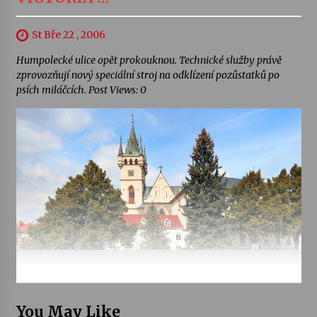
St Bře 22 , 2006
Humpolecké ulice opět prokouknou. Technické služby právě
zprovozňují nový speciální stroj na odklízení pozůstatků po
psích miláčcích. Post Views: 0
You May Like