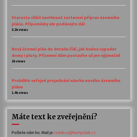
Starosta slíbil navrhnout zastavení příprav územního
plánu. Připomínky ale podávejte dál
3.2k views
Nový územní plán do detailu řídí, jak budou vypadat
domy i ploty. Přízemní dům postavíte už jen výjimečně
2k views
Proběhlo veřejné projednání návrhu nového územního
plánu
1.4k views
Máte text ke zveřejnění?
Pošlete nám ho. Mail je
redakce@humpolak.cz