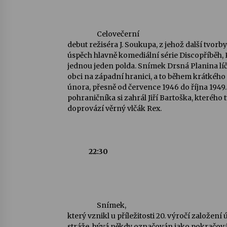
Celovečerní
debut režiséra J. Soukupa, z jehož další tvor
úspěch hlavně komediální série Discopříběh, 
jednou jeden polda. Snímek Drsná Planina lí
obci na západní hranici, a to během krátkéh
února, přesně od července 1946 do října 1949.
pohraničníka si zahrál Jiří Bartoška, kterého
doprovází věrný vlčák Rex.
22:30
Snímek,
který vznikl u příležitosti 20. výročí založen
stráže, bývá někdy označován jako pokračo