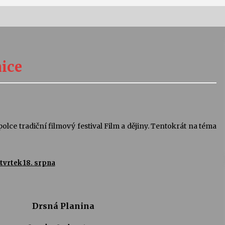
Vernisáž výstavy Josefíny Duškové:
Stávám se kapkou
nice
30. 7. 2026
Letní koncerty ve Stromovce:
Kolchoz a Jenakaši
28. 7. 2026
olce tradiční filmový festival Film a dějiny. Tentokrát na téma
s
Vysočinka
17. 7. 2026
tvrtek 18. srpna
V
Varhanní recitál Michala Novenka v
Klášteře Želiv
Drsná Planina
3. 7. 2026