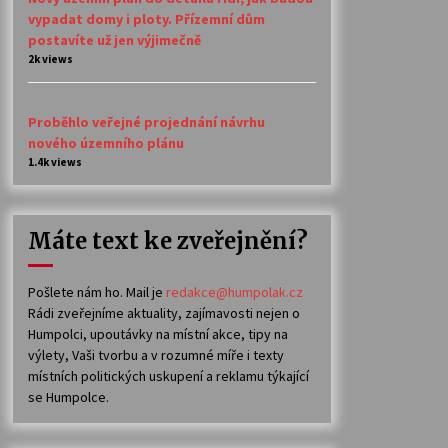
vypadat domy i ploty. Přízemní dům
postavíte už jen výjimečně
2k views
Proběhlo veřejné projednání návrhu
nového územního plánu
1.4k views
Máte text ke zveřejnění?
Pošlete nám ho. Mail je
redakce@humpolak.cz
Rádi zveřejníme aktuality, zajímavosti nejen o
Humpolci, upoutávky na místní akce, tipy na
výlety, Vaši tvorbu a v rozumné míře i texty
místních politických uskupení a reklamu týkající
se Humpolce.