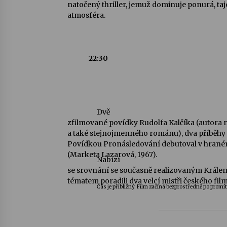
natočený thriller, jemuž dominuje ponurá, ta
atmosféra.
22:30
Dvě
zfilmované povídky Rudolfa Kalčíka (autora 
a také stejnojmenného románu), dva příběhy 
Povídkou Pronásledování debutoval v hraném 
(Marketa Lazarová, 1967).
Nabízí
se srovnání se současně realizovaným Králem
tématem poradili dva velcí mistři českého film
Čas je přibližný. Film začíná bezprostředně po promí
___________________