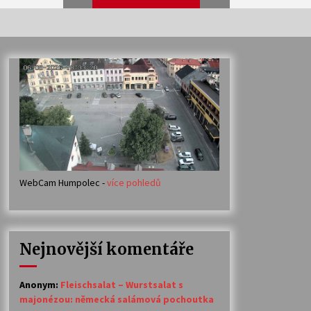
Veselí muzikanti
30. 7. 2026
Votavžatský ploty
23. 7. 2026
WebCam Humpolec -
více pohledů
Ozvěny prázdnin
14. 7. 2026
Nejnovější komentáře
Petr Adamec – Malovaný svět
30. 6. 2026
Anonym
:
Fleischsalat – Wurstsalat s
majonézou: německá salámová pochoutka