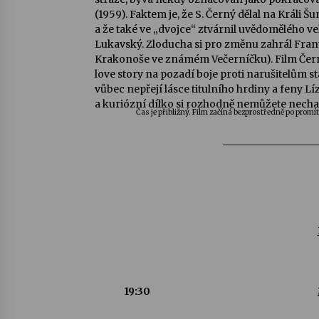
(1959). Faktem je, že S. Černý dělal na Králi
a že také ve „dvojce“ ztvárnil uvědomělého v
Lukavský. Zloducha si pro změnu zahrál Frant
Krakonoše ve známém Večerníčku). Film Černý
love story na pozadí boje proti narušitelům stá
vůbec nepřejí lásce titulního hrdiny a feny Lí
a kuriózní dílko si rozhodně nemůžete nechat 
Čas je přibližný. Film začíná bezprostředně po promí
___________________
19:30