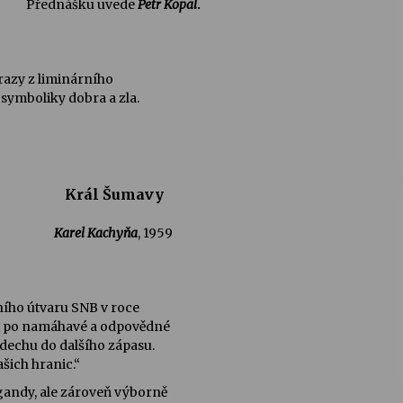
Přednášku uvede
Petr Kopal
.
razy z liminárního
 symboliky dobra a zla.
Král Šumavy
Karel Kachyňa
, 1959
ního útvaru SNB v roce
i, po namáhavé a odpovědné
ddechu do dalšího zápasu.
šich hranic.“
gandy, ale zároveň výborně