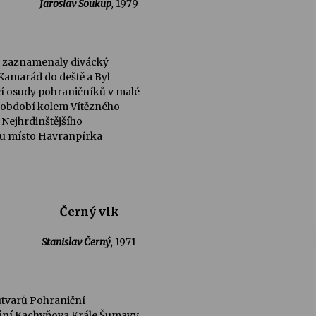
Jaroslav Soukup
,
1979
by zaznamenaly divácký
Kamarád do deště a Byl
čí osudy pohraničníků v malé
o období kolem Vítězného
 Nejhrdinštějšího
 tu místo Havranpírka
Černý vlk
Stanislav Černý
,
1971
í útvarů Pohraniční
vání Kachyňova Krále Šumavy