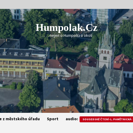
Humpolak.cz
. . . . . nejen o Humpolci a okolí
e z městského úřadu
Sport
audio:
SOUSEDSKÉ ČTENÍ-L. PAMĚTNICKÁ: 