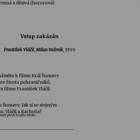
jemná a děsivá (hororová)
Vstup zakázán
František Vláčil
,
Milan Vošmik
,
1959
námětu k filmu Král Šumavy
ze života pohraničníků.
filmu František Vláčil
 Šumavy. Jak si se stejným
u, Vláčil a Kachyňa?
tnutí předchozího titulu.
__________________________________