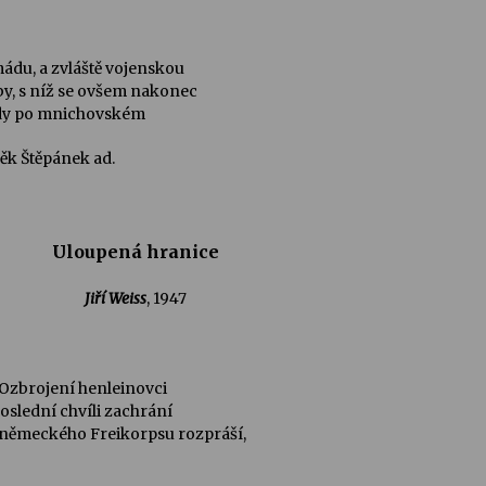
ádu, a zvláště vojenskou
by, s níž se ovšem nakonec
 tedy po mnichovském
něk Štěpánek ad.
Uloupená hranice
Jiří Weiss
, 1947
Ozbrojení henleinovci
poslední chvíli zachrání
oněmeckého Freikorpsu rozpráší,