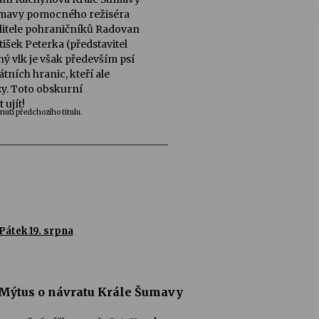
 Šumavy pomocného režiséra
elitele pohraničníků Radovan
išek Peterka (představitel
 vlk je však především psí
tních hranic, kteří ale
zy. Toto obskurní
ujít!
tnutí předchozího titulu.
__________________________________
Pátek 19. srpna
Mýtus o návratu Krále Šumavy