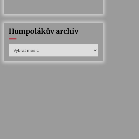
Humpolákův archiv
Humpolákův
archiv