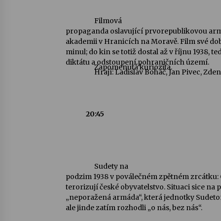
Filmová
propaganda oslavující prvorepublikovou arm
akademii v Hranicích na Moravě. Film své do
minul; do kin se totiž dostal až v říjnu 1938,
diktátu a odstoupení pohraničních území.
Zapomenutá kuriozita.
Hrají: Ladislav Boháč, Jan Pivec, Zde
20:45
Sudety na
podzim 1938 v poválečném zpětném zrcátku: 
terorizují české obyvatelstvo. Situaci sice na 
„neporažená armáda“, která jednotky Sudet
ale jinde zatím rozhodli „o nás, bez nás“.