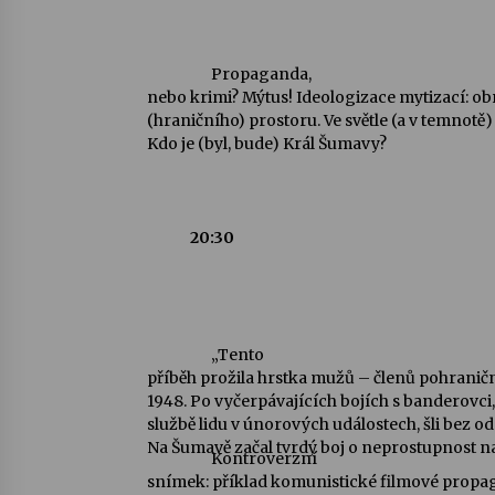
Propaganda,
nebo krimi? Mýtus! Ideologizace mytizací: ob
(hraničního) prostoru. Ve světle (a v temnotě)
Kdo je (byl, bude) Král Šumavy?
20:30
„Tento
příběh prožila hrstka mužů – členů pohranič
1948. Po vyčerpávajících bojích s banderovc
službě lidu v únorových událostech, šli bez o
Na Šumavě začal tvrdý boj o neprostupnost na
Kontroverzní
snímek: příklad komunistické filmové propa