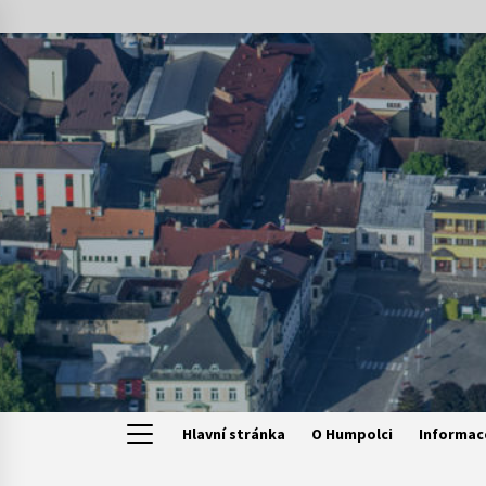
Skip
to
content
Hlavní stránka
O Humpolci
Informac