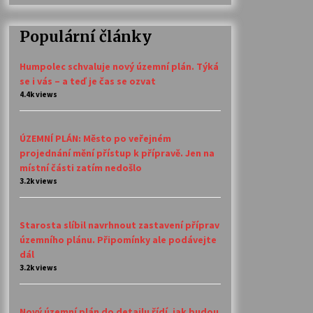
Populární články
Humpolec schvaluje nový územní plán. Týká
se i vás – a teď je čas se ozvat
4.4k views
ÚZEMNÍ PLÁN: Město po veřejném
projednání mění přístup k přípravě. Jen na
místní části zatím nedošlo
3.2k views
Starosta slíbil navrhnout zastavení příprav
územního plánu. Připomínky ale podávejte
dál
3.2k views
Nový územní plán do detailu řídí, jak budou