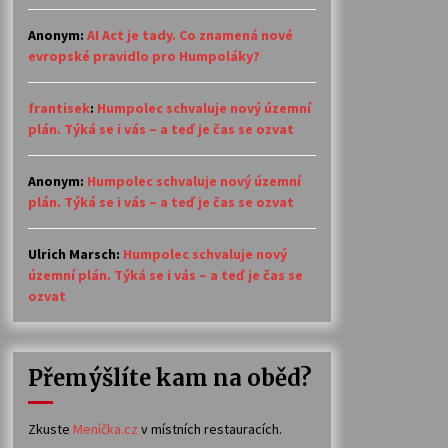
Anonym
:
AI Act je tady. Co znamená nové
evropské pravidlo pro Humpoláky?
frantisek
:
Humpolec schvaluje nový územní
plán. Týká se i vás – a teď je čas se ozvat
Anonym
:
Humpolec schvaluje nový územní
plán. Týká se i vás – a teď je čas se ozvat
Ulrich Marsch
:
Humpolec schvaluje nový
územní plán. Týká se i vás – a teď je čas se
ozvat
Přemýšlíte kam na oběd?
Zkuste
Meníčka.cz
v místních restauracích.