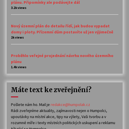
plánu. Připomínky ale podávejte dál
3.2k views
Nový územní plán do detailu řídí, jak budou vypadat
domy i ploty. Přízemní dům postavíte už jen výjimečně
2k views
Proběhlo veřejné projednání návrhu nového územního
plánu
1.4k views
Máte text ke zveřejnění?
Pošlete nám ho. Mail je
redakce@humpolak.cz
Rádi zveřejníme aktuality, zajímavosti nejen o Humpolci,
upoutávky na místní akce, tipy na výlety, Vaši tvorbu a v
rozumné míře i texty místních politických uskupení a reklamu
týkající se Humpolce.