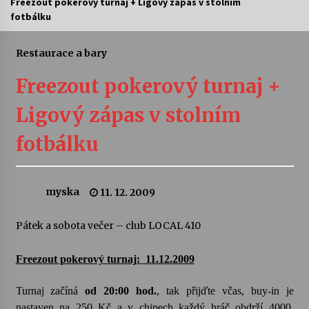
Freezout pokerový turnaj + Ligový zápas v stolním
fotbálku
Letní koncerty ve Stromovce: Ars Camerata a
Sukuba Ensemble
4. 8. 2026
Restaurace a bary
Freezout pokerový turnaj +
Vernisáž výstavy Josefíny Duškové: Stávám se
kapkou
Ligový zápas v stolním
30. 7. 2026
fotbálku
Veselí muzikanti
30. 7. 2026
myska
11. 12. 2009
Pozvánka na integrační festival Quijotova
šedesátka: 28. 7.–1. 8. 2026
Pátek a sobota večer – club LOCAL 410
28. 7. 2026
Freezout pokerový turnaj:
11.12.2009
Letní koncerty ve Stromovce: Kolchoz a
Jenakaši
Turnaj začíná
od 20:00 hod.
, tak přijďte včas, buy-in je
28. 7. 2026
nastaven na 250 Kč a v chipech každý hráč obdrží 4000.