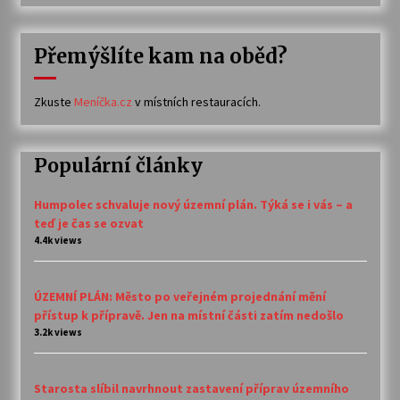
Přemýšlíte kam na oběd?
Zkuste
Meníčka.cz
v místních restauracích.
Populární články
Humpolec schvaluje nový územní plán. Týká se i vás – a
teď je čas se ozvat
4.4k views
ÚZEMNÍ PLÁN: Město po veřejném projednání mění
přístup k přípravě. Jen na místní části zatím nedošlo
3.2k views
Starosta slíbil navrhnout zastavení příprav územního