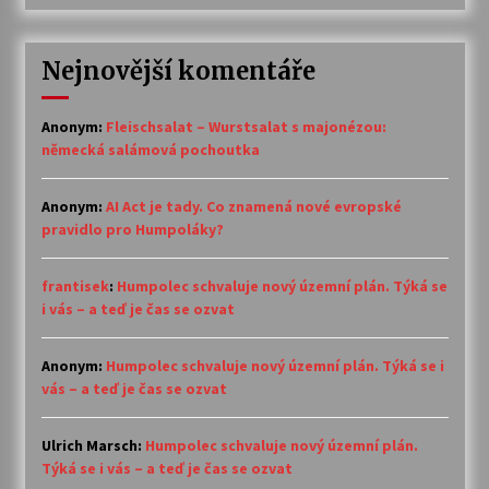
Nejnovější komentáře
Anonym
:
Fleischsalat – Wurstsalat s majonézou:
německá salámová pochoutka
Anonym
:
AI Act je tady. Co znamená nové evropské
pravidlo pro Humpoláky?
frantisek
:
Humpolec schvaluje nový územní plán. Týká se
i vás – a teď je čas se ozvat
Anonym
:
Humpolec schvaluje nový územní plán. Týká se i
vás – a teď je čas se ozvat
Ulrich Marsch
:
Humpolec schvaluje nový územní plán.
Týká se i vás – a teď je čas se ozvat