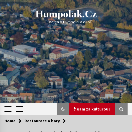
Skip
to
Humpolak.cz
content
. . . . . nejen o Humpolci a okolí
Kam za kulturou?
Home
Restaurace a bary
Kam za kulturou?