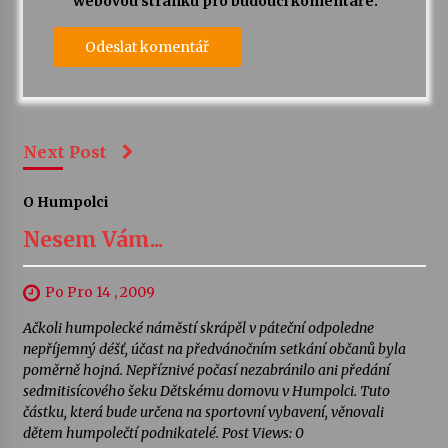
webovou stránku pro budoucí komentáře.
Next Post
O Humpolci
Nesem Vám...
Po Pro 14 , 2009
Ačkoli humpolecké náměstí skrápěl v páteční odpoledne
nepříjemný déšť, účast na předvánočním setkání občanů byla
poměrně hojná. Nepříznivé počasí nezabránilo ani předání
sedmitisícového šeku Dětskému domovu v Humpolci. Tuto
částku, která bude určena na sportovní vybavení, věnovali
dětem humpolečtí podnikatelé. Post Views: 0