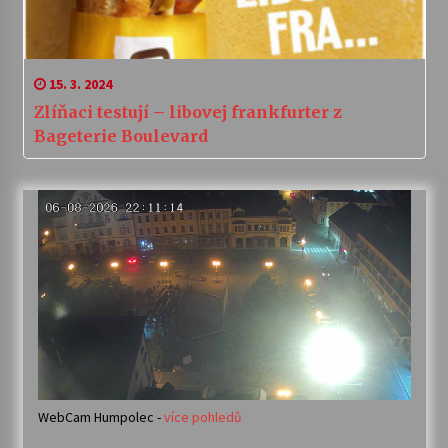
15. 3. 2024
Zlíňaci testují – libovej frankfurter z
Bageterie Boulevard
WebCam Humpolec -
více pohledů