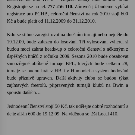
Registrujte se na tel.
777 256 110
. Zároveň již budeme vybírat
Votavžatský ploty
registrace pro PCHB, celoroční členství na rok 2010 stojí 600
23. 7. 2026
Kč a bude platit od 11.12.2009 do 31.12.2010.
Kdo se stihne zaregistrovat na dnešním turnaji nebo nejdéle do
Letní koncerty ve Stromovce: Rufus Miller
19.12.09, bude zařazen do losování. Tři vylosovaní výherci si
22. 7. 2026
budou moci zahrát heads-up o celoroční členství s některým z
úspěšných hráčů z ročníku 2009. Sezona 2010 bude obsahovat
samozřejmě oblíbené turnaje BPL, kterých bude celkem 28,
Vysočinka
turnaje se budou hrát v HB i v Humpolci a systém bodování
17. 7. 2026
bude příznivě upraven. Další aktivity clubu se budou týkat
zajímavých freerolů, připravených turnajů klubů na Bwin a
spoustu dalších…
Ozvěny prázdnin
14. 7. 2026
Jednodenní členství stojí 50 Kč, tak udělejte dobré rozhodnutí a
dejte all-in 600 do 19.12.09. Na viděnou se těší Local 410.
Za kulturou kousek za Humpolec. V Želivě ožije
odkaz Josefa Čapka
13. 7. 2026