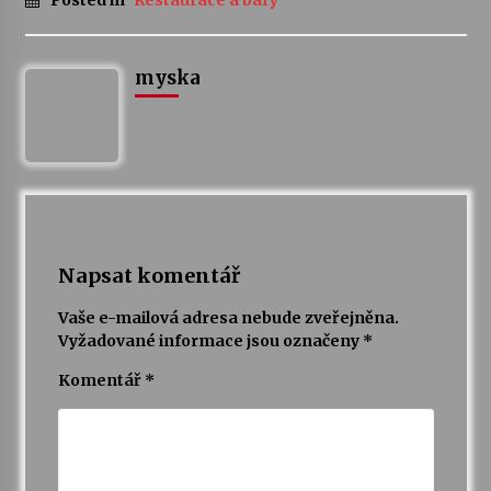
Posted in
Restaurace a bary
myska
Napsat komentář
Vaše e-mailová adresa nebude zveřejněna.
Vyžadované informace jsou označeny
*
Komentář
*