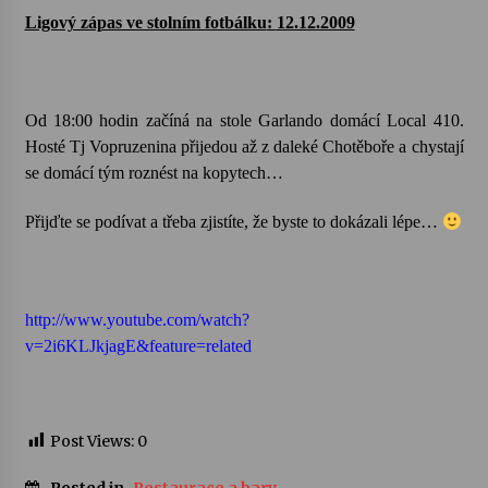
Ligový zápas ve stolním fotbálku
:
12.12.2009
Varhanní recitál Michala Novenka v Klášteře
Želiv
3. 7. 2026
Od 18:00 hodin začíná na stole Garlando domácí Local 410.
Hosté Tj Vopruzenina přijedou až z daleké Chotěboře a chystají
Petr Adamec – Malovaný svět
se domácí tým roznést na kopytech…
30. 6. 2026
Přijďte se podívat a třeba zjistíte, že byste to dokázali lépe…
http://www.youtube.com/watch?
v=2i6KLJkjagE&feature=related
Post Views:
0