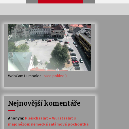
Veselí muzikanti
30. 7. 2026
Votavžatský ploty
23. 7. 2026
WebCam Humpolec -
více pohledů
Ozvěny prázdnin
14. 7. 2026
Nejnovější komentáře
Petr Adamec – Malovaný svět
30. 6. 2026
Anonym
:
Fleischsalat – Wurstsalat s
majonézou: německá salámová pochoutka