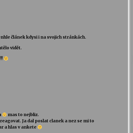
enhle článek kdysi i na svojich stránkách.
tělo vidět.
!!
a
mas to nejbliz.
e reagovat. Ja dal poslat clanek a nez se mi to
ar a hlas v ankete