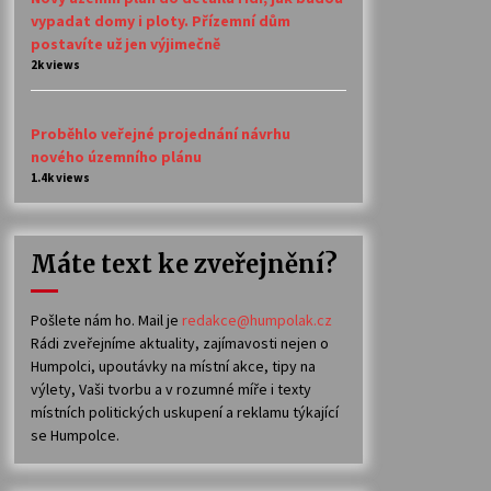
vypadat domy i ploty. Přízemní dům
postavíte už jen výjimečně
2k views
Proběhlo veřejné projednání návrhu
nového územního plánu
1.4k views
Máte text ke zveřejnění?
Pošlete nám ho. Mail je
redakce@humpolak.cz
Rádi zveřejníme aktuality, zajímavosti nejen o
Humpolci, upoutávky na místní akce, tipy na
výlety, Vaši tvorbu a v rozumné míře i texty
místních politických uskupení a reklamu týkající
se Humpolce.