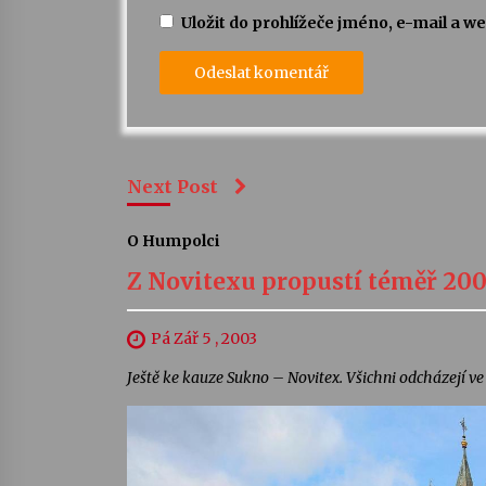
Uložit do prohlížeče jméno, e-mail a 
Next Post
O Humpolci
Z Novitexu propustí téměř 20
Pá Zář 5 , 2003
Ještě ke kauze Sukno – Novitex. Všichni odcházejí ve