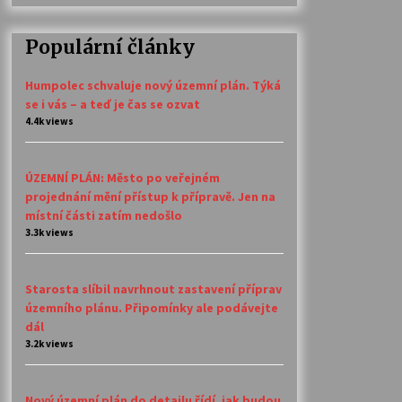
Populární články
Humpolec schvaluje nový územní plán. Týká
se i vás – a teď je čas se ozvat
4.4k views
ÚZEMNÍ PLÁN: Město po veřejném
projednání mění přístup k přípravě. Jen na
místní části zatím nedošlo
3.3k views
Starosta slíbil navrhnout zastavení příprav
územního plánu. Připomínky ale podávejte
dál
3.2k views
Nový územní plán do detailu řídí, jak budou