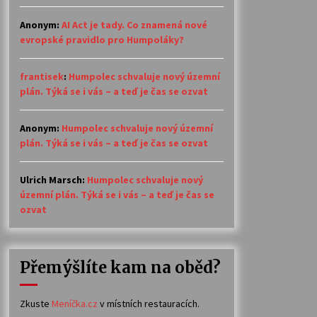
Anonym
:
AI Act je tady. Co znamená nové
evropské pravidlo pro Humpoláky?
frantisek
:
Humpolec schvaluje nový územní
plán. Týká se i vás – a teď je čas se ozvat
Anonym
:
Humpolec schvaluje nový územní
plán. Týká se i vás – a teď je čas se ozvat
Ulrich Marsch
:
Humpolec schvaluje nový
územní plán. Týká se i vás – a teď je čas se
ozvat
Přemýšlíte kam na oběd?
Zkuste
Meníčka.cz
v místních restauracích.