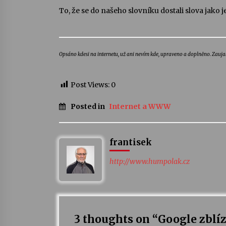
To, že se do našeho slovníku dostali slova jako j
Opsáno kdesi na internetu, už ani nevím kde, upraveno a doplněno. Zaujal 
Post Views:
0
Posted in
Internet a WWW
frantisek
http://www.humpolak.cz
3 thoughts on “
Google zblí