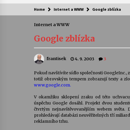
Home
Internet a WWW
Google zblízka
Kam za kulturou?
Internet a WWW
Letní koncerty ve Stromovce: Ars
Camerata a Sukuba Ensemble
Google zblízka
4. 8. 2026
Pozvánka na integrační festival
frantisek
4. 9. 2003
3
Quijotova šedesátka: 28. 7.–1. 8.
2026
28. 7. 2026
Pokud navštívíte sídlo společnosti GoogleInc., z
totiž obrovským tempem zobrazují texty a zlom
Letní koncerty ve Stromovce: Rufu
www.google.com.
Miller
22. 7. 2026
V okamžiku sklopení zraku od této uchvacuj
úspěchu Google dosáhl. Projekt dvou studentů 
čtvrtým nejnavštěvovanějším webem světa. 
Za kulturou kousek za Humpolec. 
prohledávají databázi neuvěřitelných tří miliard 
Želivě ožije odkaz Josefa Čapka
reklamního trhu.
13. 7. 2026