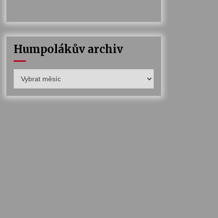
Humpolákův archiv
Humpolákův
archiv