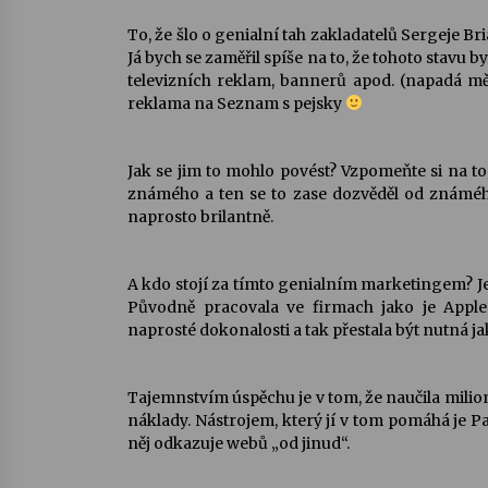
To, že šlo o genialní tah zakladatelů Sergeje 
Já bych se zaměřil spíše na to, že tohoto stavu
televizních reklam, bannerů apod. (napadá m
reklama na Seznam s pejsky
Jak se jim to mohlo povést? Vzpomeňte si na to
známého a ten se to zase dozvěděl od známéh
naprosto brilantně.
A kdo stojí za tímto genialním marketingem? Je
Původně pracovala ve firmach jako je App
naprosté dokonalosti a tak přestala být nutná j
Tajemnstvím úspěchu je v tom, že naučila milio
náklady. Nástrojem, který jí v tom pomáhá je 
něj odkazuje webů „od jinud“.