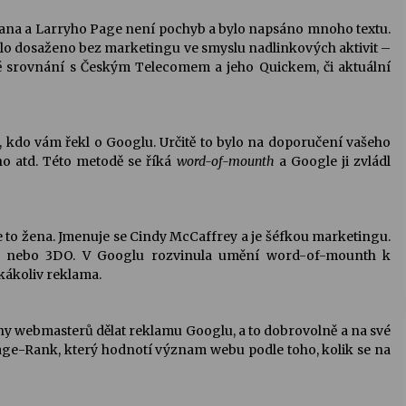
Briana a Larryho Page není pochyb a bylo napsáno mnoho textu.
 bylo dosaženo bez marketingu ve smyslu nadlinkových aktivit –
ě srovnání s Českým Telecomem a jeho Quickem, či aktuální
, kdo vám řekl o Googlu. Určitě to bylo na doporučení vašeho
o atd. Této metodě se říká
word-of-mounth
a Google ji zvládl
 to žena. Jmenuje se Cindy McCaffrey a je šéfkou marketingu.
le nebo 3DO. V Googlu rozvinula umění word-of-mounth k
akákoliv reklama.
ny webmasterů dělat reklamu Googlu, a to dobrovolně a na své
Page-Rank, který hodnotí význam webu podle toho, kolik se na