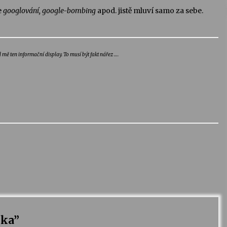
e
googlování, google-bombing
apod. jistě mluví samo za sebe.
mě ten informační display. To musí být fakt nářez ….
zka
”