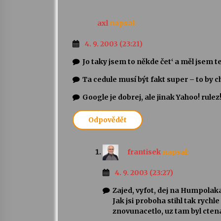
axl
napsal:
4. 9. 2003 (23:21)
Jo taky jsem to někde čet‘ a měl jsem t
Ta cedule musí být fakt super – to by ch
Google je dobrej, ale jinak Yahoo! rulez!
Odpovědět
frantisek
napsal:
4. 9. 2003 (23:27)
Zajed, vyfot, dej na Humpolak
Jak jsi proboha stihl tak rychl
znovunacetlo, uz tam byl cten