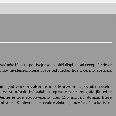
Vernisáž výstavy Josefíny Duškové:
Stávám se kapkou
30. 7. 2026
Letní koncerty ve Stromovce:
Kolchoz a Jenakaši
28. 7. 2026
vedněte hlavu a podívejte se na obří displej nad recepcí. Zde se
ky myšlenek, které právě teď hledají lidé z celého světa na
s
Vysočinka
17. 7. 2026
ící podívané si zákonitě musíte uvědomit, jak obrovského
ze Stanfordu byl zahájen teprve v roce 1998, ale již teď je
Denně je zde zodpovězeno přes 150 milionů dotazů, které
V
Varhanní recitál Michala Novenka v
stránek. Společnost je trvale v zisku a je nezávislá na kolísání
Klášteře Želiv
3. 7. 2026