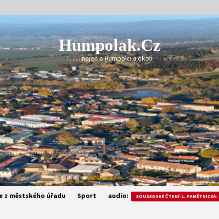
Humpolak.cz
. . . . . nejen o Humpolci a okolí
e z městského úřadu
Sport
audio:
SOUSEDSKÉ ČTENÍ-L. PAMĚTNICKÁ: 