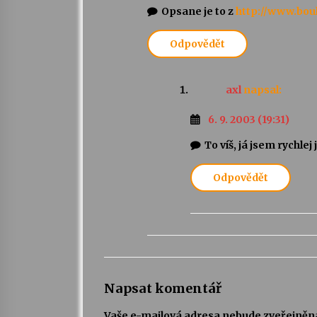
Opsane je to z
http://www.bou
Odpovědět
axl
napsal:
6. 9. 2003 (19:31)
To víš, já jsem rychlej
Odpovědět
Napsat komentář
Vaše e-mailová adresa nebude zveřejněn