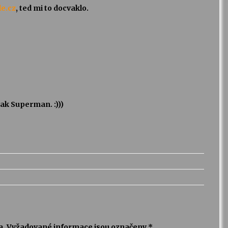
le.cz
, ted mi to docvaklo.
 jak Superman. :)))
a.
Vyžadované informace jsou označeny
*