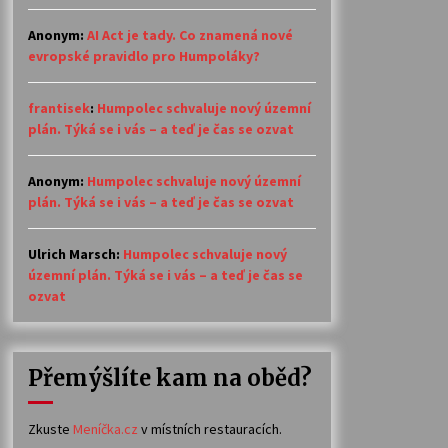
Anonym
:
AI Act je tady. Co znamená nové
evropské pravidlo pro Humpoláky?
frantisek
:
Humpolec schvaluje nový územní
plán. Týká se i vás – a teď je čas se ozvat
Anonym
:
Humpolec schvaluje nový územní
plán. Týká se i vás – a teď je čas se ozvat
Ulrich Marsch
:
Humpolec schvaluje nový
územní plán. Týká se i vás – a teď je čas se
ozvat
Přemýšlíte kam na oběd?
Zkuste
Meníčka.cz
v místních restauracích.