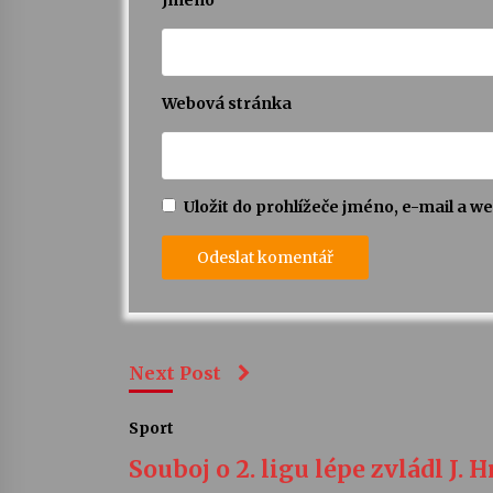
Webová stránka
Uložit do prohlížeče jméno, e-mail a 
Next Post
Sport
Souboj o 2. ligu lépe zvládl J. 