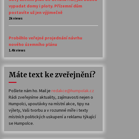
vypadat domy i ploty. Přízemní dům
postavíte už jen výjimečně
2k views
Proběhlo veřejné projednání návrhu
nového územního plánu
1.4k views
Máte text ke zveřejnění?
Pošlete nám ho. Mail je
redakce@humpolak.cz
Rádi zveřejníme aktuality, zajímavosti nejen o
Humpolci, upoutávky na místní akce, tipy na
výlety, Vaši tvorbu a v rozumné míře i texty
místních politických uskupení a reklamu týkající
se Humpolce.