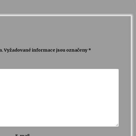
a.
Vyžadované informace jsou označeny
*
E-mail