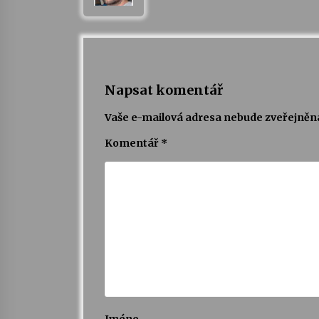
Napsat komentář
Vaše e-mailová adresa nebude zveřejněn
Komentář
*
Jméno