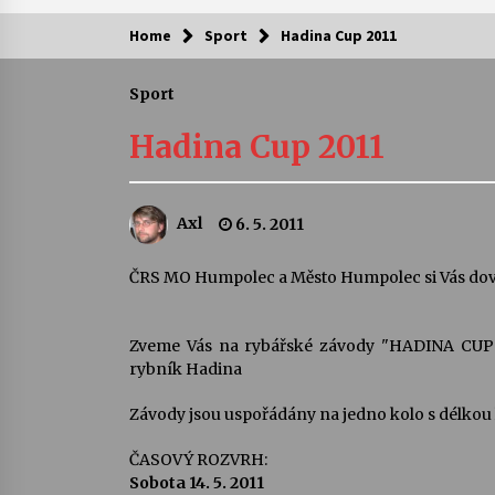
Home
Sport
Hadina Cup 2011
Kam za kulturou?
Sport
Letní koncerty ve Stromovce: Ars
Camerata a Sukuba Ensemble
Hadina Cup 2011
4. 8. 2026
Pozvánka na integrační festival
Axl
6. 5. 2011
Quijotova šedesátka: 28. 7.–1. 8.
2026
28. 7. 2026
ČRS MO Humpolec a Město Humpolec si Vás dovo
Letní koncerty ve Stromovce: Rufu
Miller
Zveme Vás na rybářské závody "HADINA CUP" 
22. 7. 2026
rybník Hadina
Závody jsou uspořádány na jedno kolo s délkou
Za kulturou kousek za Humpolec. 
Želivě ožije odkaz Josefa Čapka
ČASOVÝ ROZVRH:
13. 7. 2026
Sobota 14. 5. 2011