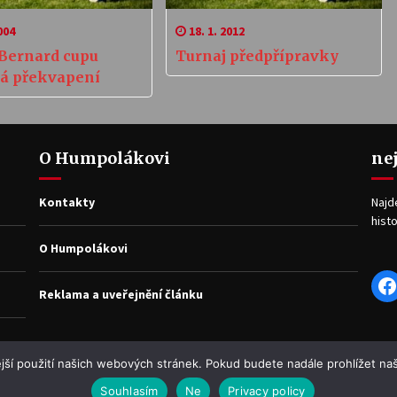
004
18. 1. 2012
 Bernard cupu
Turnaj předpřípravky
á překvapení
O Humpolákovi
ne
Kontakty
Najd
histo
O Humpolákovi
F
Reklama a uveřejnění článku
jší použití našich webových stránek. Pokud budete nadále prohlížet naš
Souhlasím
Ne
Privacy policy