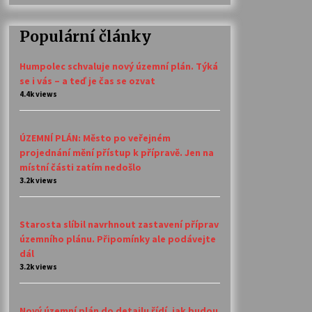
Populární články
Humpolec schvaluje nový územní plán. Týká
se i vás – a teď je čas se ozvat
4.4k views
ÚZEMNÍ PLÁN: Město po veřejném
projednání mění přístup k přípravě. Jen na
místní části zatím nedošlo
3.2k views
Starosta slíbil navrhnout zastavení příprav
územního plánu. Připomínky ale podávejte
dál
3.2k views
Nový územní plán do detailu řídí, jak budou