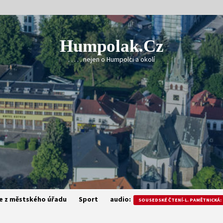
Humpolak.cz
. . . . . nejen o Humpolci a okolí
e z městského úřadu
Sport
audio:
SOUSEDSKÉ ČTENÍ-L. PAMĚTNICKÁ: 