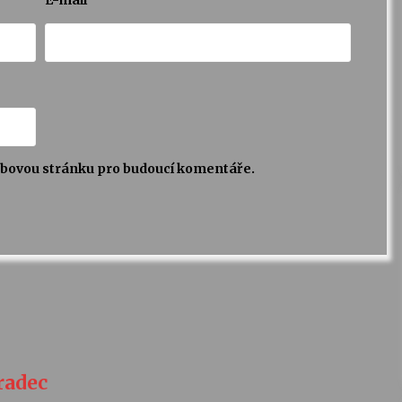
webovou stránku pro budoucí komentáře.
Hradec