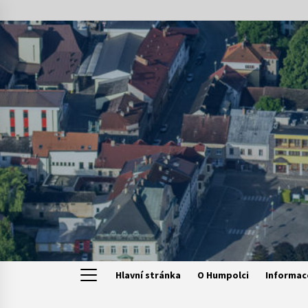
Skip
to
content
Hlavní stránka
O Humpolci
Informac