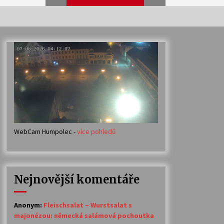
Veselí muzikanti
30. 7. 2026
Votavžatský ploty
23. 7. 2026
WebCam Humpolec -
více pohledů
Ozvěny prázdnin
14. 7. 2026
Nejnovější komentáře
Petr Adamec – Malovaný svět
30. 6. 2026
Anonym
:
Fleischsalat – Wurstsalat s
majonézou: německá salámová pochoutka