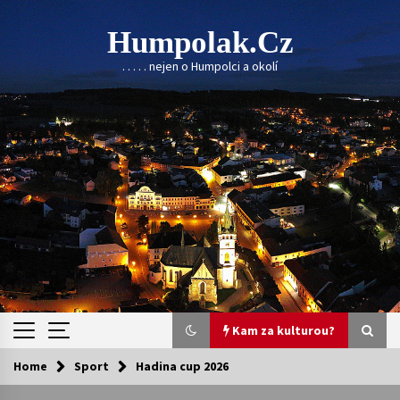
Skip
to
Humpolak.cz
content
. . . . . nejen o Humpolci a okolí
Kam za kulturou?
Home
Sport
Hadina cup 2026
Kam za kulturou?