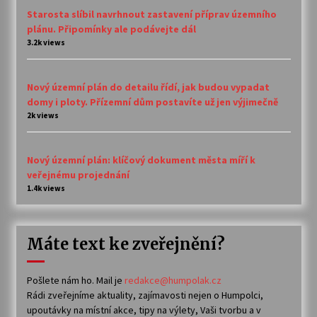
Starosta slíbil navrhnout zastavení příprav územního
plánu. Připomínky ale podávejte dál
3.2k views
Nový územní plán do detailu řídí, jak budou vypadat
domy i ploty. Přízemní dům postavíte už jen výjimečně
2k views
Nový územní plán: klíčový dokument města míří k
veřejnému projednání
1.4k views
Máte text ke zveřejnění?
Pošlete nám ho. Mail je
redakce@humpolak.cz
Rádi zveřejníme aktuality, zajímavosti nejen o Humpolci,
upoutávky na místní akce, tipy na výlety, Vaši tvorbu a v