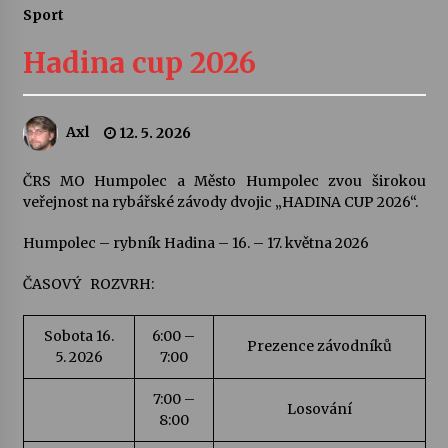
Sport
Letní koncerty ve Stromovce: Ars Camerata a
Sukuba Ensemble
Hadina cup 2026
4. 8. 2026
Vernisáž výstavy Josefíny Duškové: Stávám se
Axl
12. 5. 2026
kapkou
30. 7. 2026
ČRS MO Humpolec a Město Humpolec zvou širokou
veřejnost na rybářské závody dvojic „HADINA CUP 2026“.
Veselí muzikanti
30. 7. 2026
Humpolec – rybník Hadina – 16. – 17. května 2026
ČASOVÝ ROZVRH:
Pozvánka na integrační festival Quijotova
šedesátka: 28. 7.–1. 8. 2026
Sobota 16.
6:00 –
28. 7. 2026
Prezence závodníků
5. 2026
7:00
7:00 –
Letní koncerty ve Stromovce: Kolchoz a
Losování
Jenakaši
8:00
28. 7. 2026