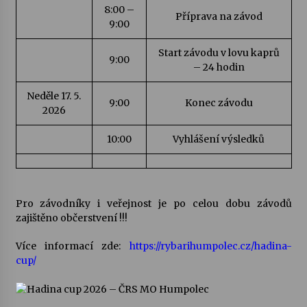
8:00 –
Příprava na závod
9:00
Votavžatský ploty
23. 7. 2026
Start závodu v lovu kaprů
9:00
– 24 hodin
Letní koncerty ve Stromovce: Rufus Miller
Neděle 17. 5.
9:00
Konec závodu
22. 7. 2026
2026
10:00
Vyhlášení výsledků
Vysočinka
17. 7. 2026
Pro závodníky i veřejnost je po celou dobu závodů
Ozvěny prázdnin
zajištěno občerstvení !!!
14. 7. 2026
Více informací zde:
https://rybarihumpolec.cz/hadina-
cup/
Za kulturou kousek za Humpolec. V Želivě ožije
odkaz Josefa Čapka
13. 7. 2026