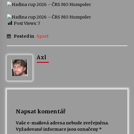
Varhanní recitál Michala Novenka v Klášteře
Želiv
Post Views:
7
3. 7. 2026
Posted in
Sport
Petr Adamec – Malovaný svět
30. 6. 2026
Axl
Napsat komentář
Vaše e-mailová adresa nebude zveřejněna.
Vyžadované informace jsou označeny
*