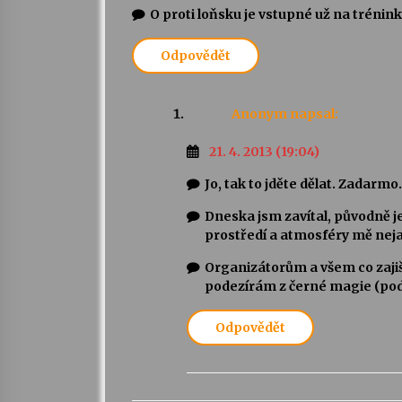
O proti loňsku je vstupné už na trénin
Odpovědět
Anonym
napsal:
21. 4. 2013 (19:04)
Jo, tak to jděte dělat. Zadarmo
Dneska jsm zavítal, původně j
prostředí a atmosféry mě nejak
Organizátorům a všem co zajišťu
podezírám z černé magie (podz
Odpovědět