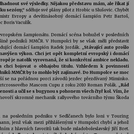
odhadnout své výsledky. Nějakou představu mám, ale říkat jí
ku sezóny,“
sděluje své plány pilot z Hrobic u Slušovic. Chybět
mistr Evropy a devítinásobný domácí šampión Petr Bartoš,
c Boris Vaculík.
evropském šampionátu. Domácí scéna bohužel v posledních
tšině podniků MMČR. V Humpolci by se však měli představit
řadující domácí šampión Radek Jordák.
„Stávající auto prošlo
navýšen výkon. Chci jet opět kompletní evropský i domácí
opě je natolik vyrovnaná, že si konkrétní ambice nekladu.
 chci bojovat o obhajobu titulu. Vzhledem k povinnosti
odniků MMČR by to mohlo být zajímavé. Do Humpolce se moc
ší se na pořádnou porci závodů jezdec přezdívaný Miminko.
kartcrossového Mascom Cupu z roku 2010 Roman Polák.
„Rád
enosti a učil se s bugynou s pohonem všech čtyř kol. Vím, že
hovoří skromně mechanik rallyového továrního týmu Škoda
ul na posledním podniku v Sedlčanech bylo loni v Touring
ann, jenž však mezi přihlášenými v Humpolci chybí a jehož
ním z hlavních favoritů tak bude mladoboleslavský Jiří Bret.