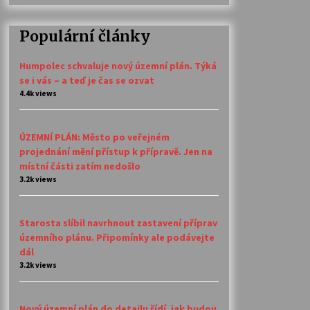
Populární články
Humpolec schvaluje nový územní plán. Týká
se i vás – a teď je čas se ozvat
4.4k views
ÚZEMNÍ PLÁN: Město po veřejném
projednání mění přístup k přípravě. Jen na
místní části zatím nedošlo
3.2k views
Starosta slíbil navrhnout zastavení příprav
územního plánu. Připomínky ale podávejte
dál
3.2k views
Nový územní plán do detailu řídí, jak budou