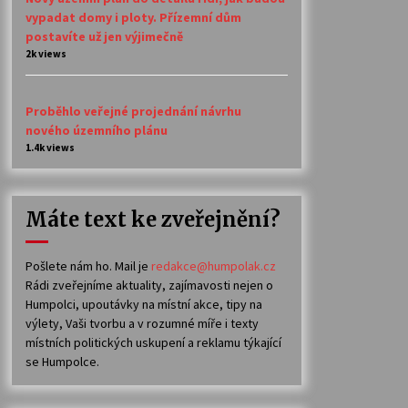
vypadat domy i ploty. Přízemní dům
postavíte už jen výjimečně
2k views
Proběhlo veřejné projednání návrhu
nového územního plánu
1.4k views
Máte text ke zveřejnění?
Pošlete nám ho. Mail je
redakce@humpolak.cz
Rádi zveřejníme aktuality, zajímavosti nejen o
Humpolci, upoutávky na místní akce, tipy na
výlety, Vaši tvorbu a v rozumné míře i texty
místních politických uskupení a reklamu týkající
se Humpolce.