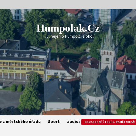
Humpolak.cz
. . . . . nejen o Humpolci a okolí
e z městského úřadu
Sport
audio:
SOUSEDSKÉ ČTENÍ-L. PAMĚTNICKÁ: 