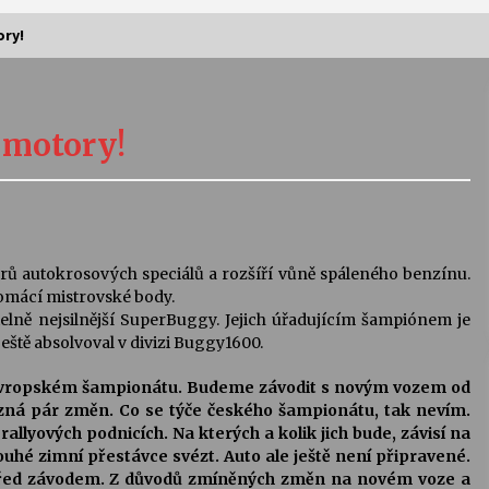
ory!
Vernisáž výstavy Josefíny Duškové:
Stávám se kapkou
 motory!
30. 7. 2026
Letní koncerty ve Stromovce:
Kolchoz a Jenakaši
28. 7. 2026
orů autokrosových speciálů a rozšíří vůně spáleného benzínu.
 domácí mistrovské body.
s
Vysočinka
telně nejsilnější SuperBuggy. Jejich úřadujícím šampiónem je
17. 7. 2026
eště absolvoval v divizi Buggy1600.
v evropském šampionátu. Budeme závodit s novým vozem od
zná pár změn. Co se týče českého šampionátu, tak nevím.
V
Varhanní recitál Michala Novenka v
allyových podnicích. Na kterých a kolik jich bude, závisí na
Klášteře Želiv
ouhé zimní přestávce svézt. Auto ale ještě není připravené.
3. 7. 2026
před závodem. Z důvodů zmíněných změn na novém voze a