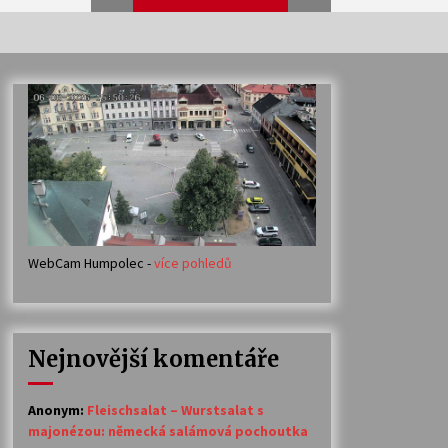
Veselí muzikanti
30. 7. 2026
Votavžatský ploty
23. 7. 2026
WebCam Humpolec -
více pohledů
Ozvěny prázdnin
14. 7. 2026
Nejnovější komentáře
Petr Adamec – Malovaný svět
30. 6. 2026
Anonym
:
Fleischsalat – Wurstsalat s
majonézou: německá salámová pochoutka