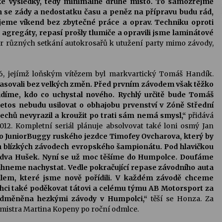
é výsledky, tedy minimálně druhé místo. To samozřejmě
e zády a nedostatku času a peněz na přípravu budu rád,
jeme víkend bez zbytečné práce a oprav. Techniku oproti
agregáty, repasí prošly tlumiče a opravili jsme laminátové
or různých setkání autokrosařů k utužení party mimo závody,
 6, jejímž loňským vítězem byl markvartický Tomáš Handík.
repasovali bez velkých změn. Před prvním závodem však těžko
idíme, kdo co uchystal nového. Rychlý určitě bude Tomáš
 letos nebudu usilovat o obhajobu prvenství v Zóně Střední
echů nevyrazil a kroužit po trati sám nemá smysl,“
přidává
012. Kompletní seriál plánuje absolvovat také loni osmý Jan
t o JuniorBuggy ruského jezdce Timofey Ovcharova, který by
h blízkých závodech evropského šampionátu. Pod hlavičkou
udva Hušek. Nyní se už moc těšíme do Humpolce. Doufáme
tihneme nachystat. Vedle pokračující repase závodního auta
em, které jsme nově pořídili. V každém závodě chceme
 Chci také poděkovat tátovi a celému týmu AB Motorsport za
odměněna hezkými závody v Humpolci,“
těší se Honza. Za
cemistra Martina Kopeny po roční odmlce.