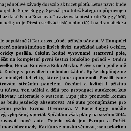
jednotlivé závody dorazilo až třicet pilotů. Letos navíc bude
oupil do SuperBuggy. Speciál pro tutéž kategorii připravuje i
dchází také Ivana Kuželová. Ta avizovala přestup do Buggy1600,
efiguruje. Přesto se diváci jistě mohou těšit na dramatické a
ále populárnější Kartcross.
„Opět přibylo pár aut. V Humpolci
ěkterá známá jména z jiných divizí, například Luboš Geisler,
toricky posílila. Čekám hodně vyrovnané startovní pole,
ěšit na kompletní první šestici loňského pořadí – Ondru
 Havelku, Honzu Kuneše a Kubu Mrvku. Právě z nich podle mě
. Změny v pravidlech nebudou žádné. Spíše doplňujeme
 minulých let či ty, které jsme opomenuli. Posílili jsme
trovým střešním panelem. Oceňuji a kvituji i přístup
ou Károu. Ten udělal a dělá pro propagaci autokrosu kus
kovat,“
informuje o Mascom Cupu jeho promotér Roman
tos budu jezdecky absentovat. Mé auto pronajímáme pro
ému jezdci Ervinsi Grencisovi. V RacerBuggy nadále
ý, vylepšený speciál. Spřádám však plány na sezónu 2014.
ravovat nové auto. Pojedu však jen Evropu a Poříčí.
í moc dohromady. Kartům se musím věnovat, jsou prioritou