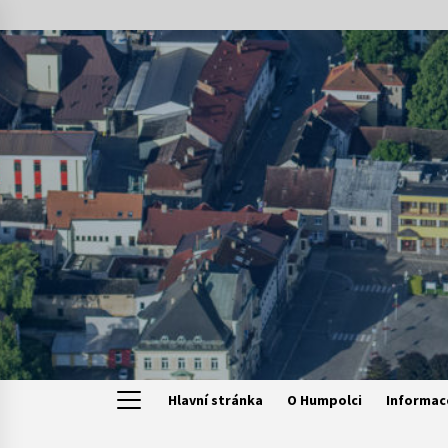
Skip
to
content
Hlavní stránka
O Humpolci
Informac