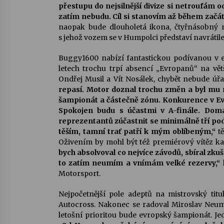
přestupu do nejsilnější divize si netroufám 
zatím nebudu. Cíl si stanovím až během začát
naopak bude dlouholetá ikona, čtyřnásobný 
s jehož vozem se v Humpolci představí navrátile
Buggy1600 nabízí fantastickou podívanou v 
letech trochu trpí absencí „Evropanů“ na vě
Ondřej Musil a Vít Nosálek, chybět nebude ú
repasí. Motor doznal trochu změn a byl mu 
šampionát a částečně zónu. Konkurence v Evr
Spokojen budu s účastmi v A-finále. Doma
reprezentantů zúčastnit se minimálně tří p
těším, tamní trať patří k mým oblíbeným,“
tě
Oživením by mohl být též premiérový vítěz 
bych absolvoval co nejvíce závodů, sbíral zkuš
to zatím neumím a vnímám velké rezervy,“
Motorsport.
Nejpočetnější pole adeptů na mistrovský tit
Autocross. Nakonec se radoval Miroslav Neum
letošní prioritou bude evropský šampionát. Jed