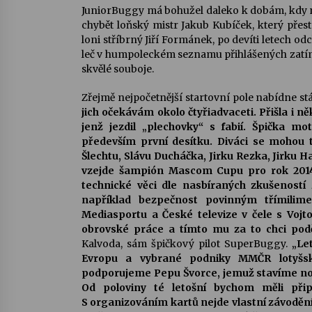
JuniorBuggy má bohužel daleko k dobám, kdy na 
chybět loňský mistr Jakub Kubíček, který přest
loni stříbrný Jiří Formánek, po devíti letech o
leč v humpoleckém seznamu přihlášených zatím n
skvělé souboje.
Zřejmě nejpočetnější startovní pole nabídne st
jich očekávám okolo čtyřiadvaceti. Přišla i n
jenž jezdil „plechovky“ s fabií. Špička mo
především první desítku. Diváci se mohou t
Šlechtu, Slávu Ducháčka, Jirku Rezka, Jirku
vzejde šampión Mascom Cupu pro rok 2014
technické věci dle nasbíraných zkušeností z
například bezpečnost povinným třímilime
Mediasportu a České televize v čele s Vojt
obrovské práce a tímto mu za to chci podě
Kalvoda, sám špičkový pilot SuperBuggy.
„Le
Evropu a vybrané podniky MMČR lotyšsk
podporujeme Pepu Švorce, jemuž stavíme nov
Od poloviny té letošní bychom měli přip
S organizováním kartů nejde vlastní závoděn