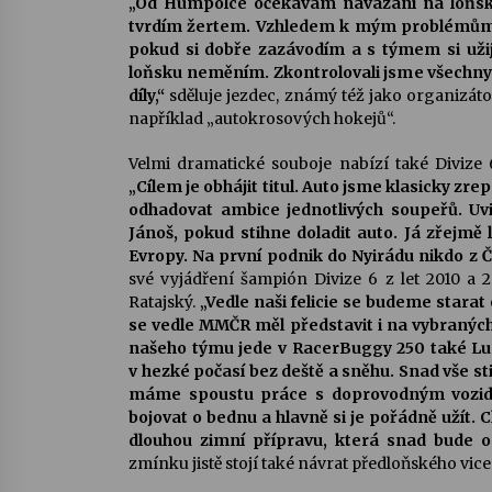
„Od Humpolce očekávám navázání na loňsk
tvrdím žertem. Vzhledem k mým problémům s
pokud si dobře zazávodím a s týmem si uži
loňsku neměním. Zkontrolovali jsme všechny 
díly,“
sděluje jezdec, známý též jako organizát
například „autokrosových hokejů“.
Velmi dramatické souboje nabízí také Divize
„Cílem je obhájit titul. Auto jsme klasicky z
odhadovat ambice jednotlivých soupeřů. Uv
Jánoš, pokud stihne doladit auto. Já zřejmě
Evropy. Na první podnik do Nyirádu nikdo z Č
své vyjádření šampión Divize 6 z let 2010 a 2
Ratajský.
„Vedle naši felicie se budeme stara
se vedle MMČR měl představit i na vybranýc
našeho týmu jede v RacerBuggy 250 také L
v hezké počasí bez deště a sněhu. Snad vše s
máme spoustu práce s doprovodným vozidl
bojovat o bednu a hlavně si je pořádně užít.
dlouhou zimní přípravu, která snad bude 
zmínku jistě stojí také návrat předloňského vi