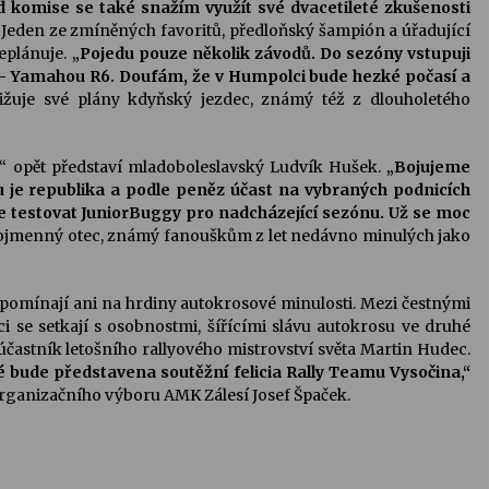
ad komise se také snažím využít své dvacetileté zkušenosti
“
Jeden ze zmíněných favoritů, předloňský šampión a úřadující
eplánuje.
„Pojedu pouze několik závodů. Do sezóny vstupuji
Yamahou R6. Doufám, že v Humpolci bude hezké počasí a
ižuje své plány kdyňský jezdec, známý též z dlouholetého
k“ opět představí mladoboleslavský Ludvík Hušek.
„Bojujeme
u je republika a podle peněz účast na vybraných podnicích
testovat JuniorBuggy pro nadcházející sezónu. Už se moc
nojmenný otec, známý fanouškům z let nedávno minulých jako
pomínají ani na hrdiny autokrosové minulosti. Mezi čestnými
ci se setkají s osobnostmi, šířícími slávu autokrosu ve druhé
é účastník letošního rallyového mistrovství světa Martin Hudec.
é bude představena soutěžní felicia Rally Teamu Vysočina,“
organizačního výboru AMK Zálesí Josef Špaček.