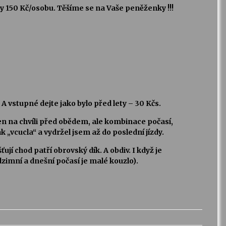
ky 150 Kč/osobu. Těšíme se na Vaše peněženky !!!
. A vstupné dejte jako bylo před lety – 30 Kčs.
en na chvíli před obědem, ale kombinace počasí,
 „vcucla“ a vydržel jsem až do poslední jízdy.
jí chod patří obrovský dík. A obdiv. I když je
imní a dnešní počasí je malé kouzlo).