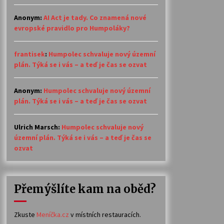
Anonym
:
AI Act je tady. Co znamená nové
evropské pravidlo pro Humpoláky?
frantisek
:
Humpolec schvaluje nový územní
plán. Týká se i vás – a teď je čas se ozvat
Anonym
:
Humpolec schvaluje nový územní
plán. Týká se i vás – a teď je čas se ozvat
Ulrich Marsch
:
Humpolec schvaluje nový
územní plán. Týká se i vás – a teď je čas se
ozvat
Přemýšlíte kam na oběd?
Zkuste
Meníčka.cz
v místních restauracích.