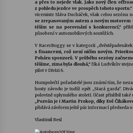
a přes to nejede vlak. Jako nový člen offro
z pohledu jezdce ve prospěch tohoto sportu.
vicemistr Sláva Ducháček, však celou sezónu n
se zrepasovaným autem a novým motorem – 
těším se na porovnání s konkurencí,“
přibl
působení v automobilových soutěžích.
V RacerBuggy se v kategorii „dvěstěpadesáte
s financemi, což není ničím novým. Priorito
Poháru sponzorů. V průběhu sezóny začneme 
těšíme, zima byla dlouhá,“
říká Ludvíkův stej
pilot v Divizi 6.
Humpolečtí pořadatelé jsou známí tím, že neza
hosty závodu je tudíž opět „Stará garda“. Divá
polovině uplynulého století. Účast přislíbil tak
„Pozván je i Martin Prokop, díky Evě Čihákov
přidává závěrem ještě pár informací předseda 
Vlastimil Resl