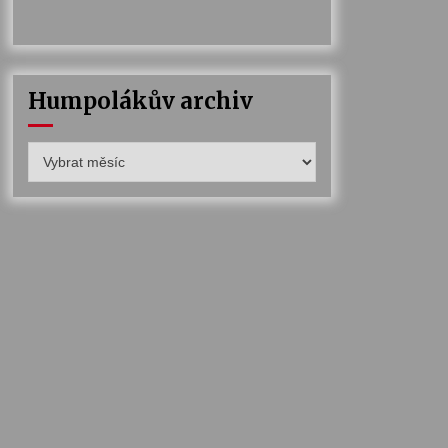
Humpolákův archiv
Humpolákův
archiv