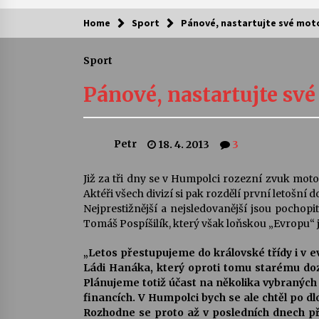
Home
Sport
Pánové, nastartujte své mot
Kam za kulturou?
Sport
Letní koncerty ve Stromovce: Ars
Camerata a Sukuba Ensemble
Pánové, nastartujte své
4. 8. 2026
Pozvánka na integrační festival
Petr
18. 4. 2013
3
Quijotova šedesátka: 28. 7.–1. 8.
2026
28. 7. 2026
Již za tři dny se v Humpolci rozezní zvuk mot
Aktéři všech divizí si pak rozdělí první letošní
Letní koncerty ve Stromovce: Rufu
Nejprestižnější a nejsledovanější jsou pochopi
Miller
Tomáš Pospíšilík, který však loňskou „Evropu“ j
22. 7. 2026
„Letos přestupujeme do královské třídy i 
Ládi Hanáka, který oproti tomu starému do
Za kulturou kousek za Humpolec. 
Plánujeme totiž účast na několika vybraných r
Želivě ožije odkaz Josefa Čapka
financích. V Humpolci bych se ale chtěl po dl
13. 7. 2026
Rozhodne se proto až v posledních dnech 