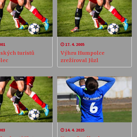
001
17. 4. 2005
ských turistů
Výhru Humpolce
lec
zrežíroval Jůzl
003
14. 4. 2025