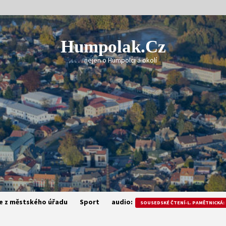
Humpolak.cz
. . . . . nejen o Humpolci a okolí
e z městského úřadu
Sport
audio:
SOUSEDSKÉ ČTENÍ-L. PAMĚTNICKÁ: 