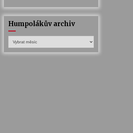
Humpolákův archiv
Humpolákův
archiv