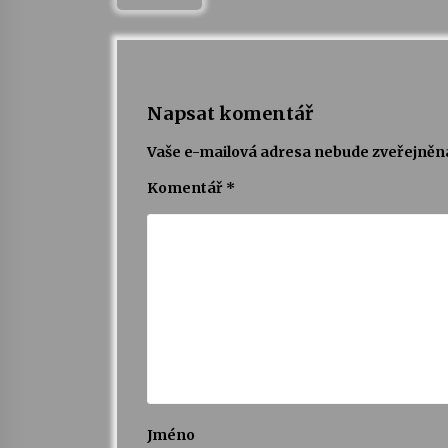
Napsat komentář
Vaše e-mailová adresa nebude zveřejněn
Komentář
*
Jméno