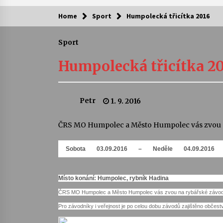
Home
Sport
Humpolecká třicítka 2016
Kam za kulturou?
Sport
Letní koncerty ve Stromovce: Ars
Camerata a Sukuba Ensemble
Humpolecká třicítka 2
4. 8. 2026
Pozvánka na integrační festival
Petr
1. 9. 2016
Quijotova šedesátka: 28. 7.–1. 8.
2026
28. 7. 2026
ČRS MO Humpolec a Město Humpolec vás zvou n
Letní koncerty ve Stromovce: Rufu
Sobota
03.09.2016
–
Neděle
04.09.2016
Miller
22. 7. 2026
Místo konání: Humpolec, rybník Hadina
Za kulturou kousek za Humpolec. 
ČRS MO Humpolec a Město Humpolec vás zvou na rybářské závody
Želivě ožije odkaz Josefa Čapka
Pro závodníky i veřejnost je po celou dobu závodů zajištěno občest
13. 7. 2026