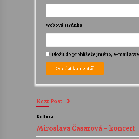
Webová stránka
Uložit do prohlížeče jméno, e-mail a 
Next Post
Kultura
Miroslava Časarová - koncert