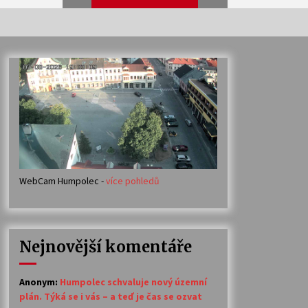
Veselí muzikanti
30. 7. 2026
Votavžatský ploty
23. 7. 2026
WebCam Humpolec -
více pohledů
Ozvěny prázdnin
14. 7. 2026
Nejnovější komentáře
Petr Adamec – Malovaný svět
30. 6. 2026
Anonym
:
Humpolec schvaluje nový územní
plán. Týká se i vás – a teď je čas se ozvat