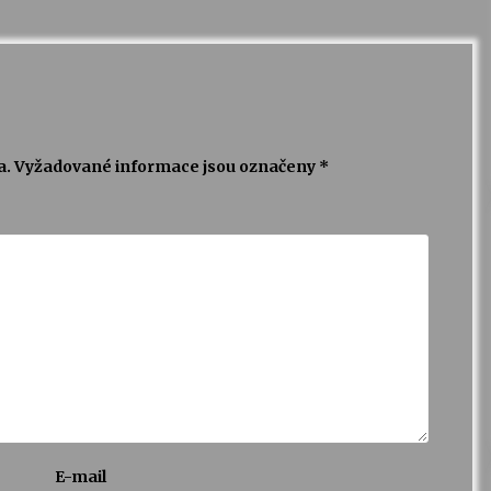
a.
Vyžadované informace jsou označeny
*
E-mail