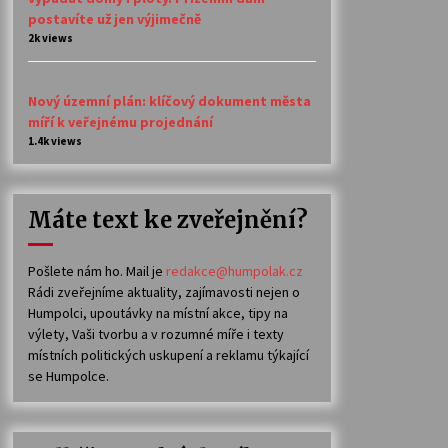
postavíte už jen výjimečně
2k views
Nový územní plán: klíčový dokument města
míří k veřejnému projednání
1.4k views
Máte text ke zveřejnění?
Pošlete nám ho. Mail je
redakce@humpolak.cz
Rádi zveřejníme aktuality, zajímavosti nejen o
Humpolci, upoutávky na místní akce, tipy na
výlety, Vaši tvorbu a v rozumné míře i texty
místních politických uskupení a reklamu týkající
se Humpolce.