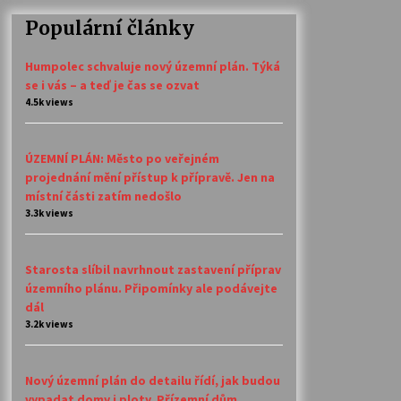
Populární články
Humpolec schvaluje nový územní plán. Týká
se i vás – a teď je čas se ozvat
4.5k views
ÚZEMNÍ PLÁN: Město po veřejném
projednání mění přístup k přípravě. Jen na
místní části zatím nedošlo
3.3k views
Starosta slíbil navrhnout zastavení příprav
územního plánu. Připomínky ale podávejte
dál
3.2k views
Nový územní plán do detailu řídí, jak budou
vypadat domy i ploty. Přízemní dům