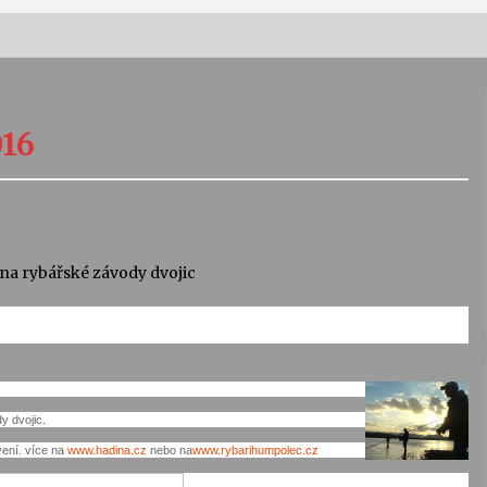
Vernisáž výstavy Josefíny Duškové:
Stávám se kapkou
016
30. 7. 2026
Letní koncerty ve Stromovce:
Kolchoz a Jenakaši
28. 7. 2026
a rybářské závody dvojic
s
Vysočinka
17. 7. 2026
V
Varhanní recitál Michala Novenka v
 dvojic.
Klášteře Želiv
vení. více na
www.hadina.cz
nebo na
www.rybarihumpolec.cz
3. 7. 2026