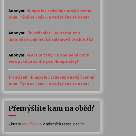
Anonym
:
Humpolec schvaluje nový územní
plán. Týká se i vás – a teď je čas se ozvat
Anonym
:
Fleischsalat – Wurstsalat s
majonézou: německá salámová pochoutka
Anonym
:
AI Act je tady. Co znamená nové
evropské pravidlo pro Humpoláky?
frantisek
:
Humpolec schvaluje nový územní
plán. Týká se i vás – a teď je čas se ozvat
Přemýšlíte kam na oběd?
Zkuste
Meníčka.cz
v místních restauracích.