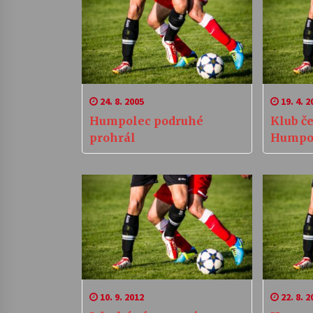
24. 8. 2005
19. 4. 2
Humpolec podruhé
Klub če
prohrál
Humpo
10. 9. 2012
22. 8. 2