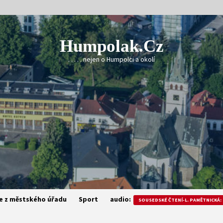
Humpolak.cz
. . . . . nejen o Humpolci a okolí
e z městského úřadu
Sport
audio:
SOUSEDSKÉ ČTENÍ-L. PAMĚTNICKÁ: 