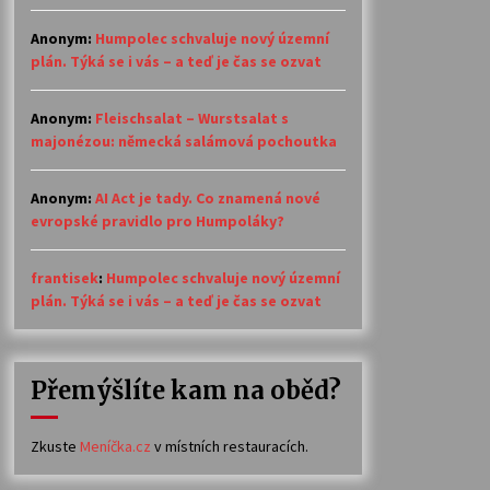
Anonym
:
Humpolec schvaluje nový územní
plán. Týká se i vás – a teď je čas se ozvat
Anonym
:
Fleischsalat – Wurstsalat s
majonézou: německá salámová pochoutka
Anonym
:
AI Act je tady. Co znamená nové
evropské pravidlo pro Humpoláky?
frantisek
:
Humpolec schvaluje nový územní
plán. Týká se i vás – a teď je čas se ozvat
Přemýšlíte kam na oběd?
Zkuste
Meníčka.cz
v místních restauracích.