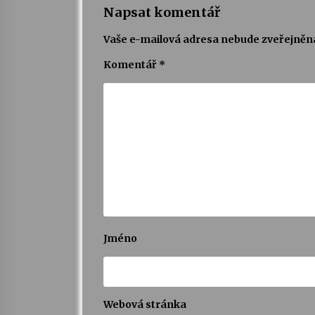
Napsat komentář
Vaše e-mailová adresa nebude zveřejněn
Komentář
*
Jméno
Webová stránka