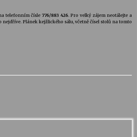
na telefonním čísle
776/883 426
. Pro velký zájem neotálejte a
 nejdříve. Plánek kejžlického sálu, včetně čísel stolů na tomto