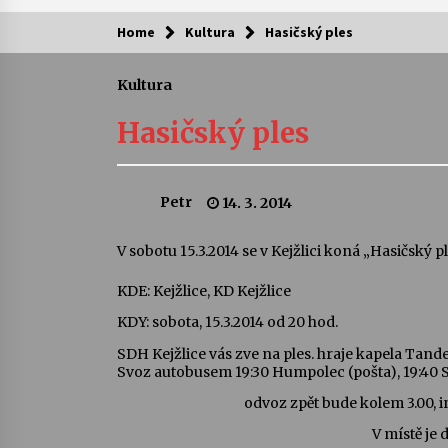
Home
Kultura
Hasičský ples
Kam za kulturou?
Kultura
Letní koncerty ve Stromovce: Ars
Camerata a Sukuba Ensemble
Hasičský ples
4. 8. 2026
Pozvánka na integrační festival
Petr
14. 3. 2014
Quijotova šedesátka: 28. 7.–1. 8.
2026
28. 7. 2026
V sobotu 15.3.2014 se v Kejžlici koná „Hasičský p
KDE: Kejžlice, KD Kejžlice
Letní koncerty ve Stromovce: Rufu
Miller
KDY: sobota, 15.3.2014 od 20 hod.
22. 7. 2026
SDH Kejžlice vás zve na ples. hraje kapela Tan
Svoz autobusem 19:30 Humpolec (pošta), 19:40 Sv
Za kulturou kousek za Humpolec. 
Želivě ožije odkaz Josefa Čapka
odvoz zpět bude kolem 3.00, 
13. 7. 2026
V místě je