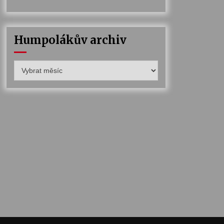
Humpolákův archiv
Humpolákův
archiv