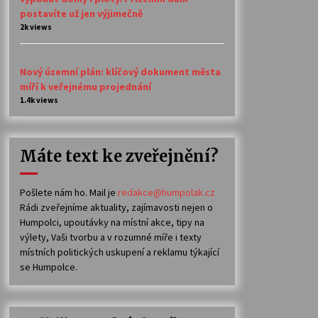
postavíte už jen výjimečně
2k views
Nový územní plán: klíčový dokument města
míří k veřejnému projednání
1.4k views
Máte text ke zveřejnění?
Pošlete nám ho. Mail je
redakce@humpolak.cz
Rádi zveřejníme aktuality, zajímavosti nejen o
Humpolci, upoutávky na místní akce, tipy na
výlety, Vaši tvorbu a v rozumné míře i texty
místních politických uskupení a reklamu týkající
se Humpolce.