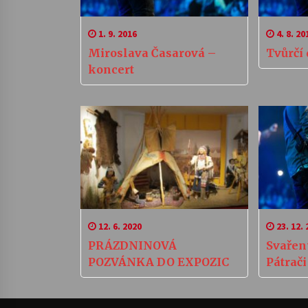
1. 9. 2016
4. 8. 20
Miroslava Časarová –
Tvůrčí 
koncert
12. 6. 2020
23. 12. 
PRÁZDNINOVÁ
Svařen
POZVÁNKA DO EXPOZIC
Pátrači