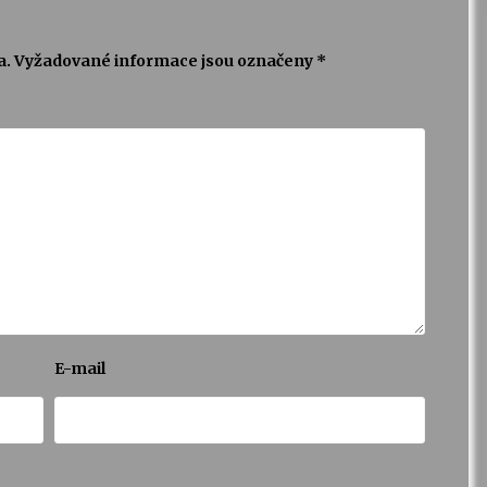
a.
Vyžadované informace jsou označeny
*
E-mail