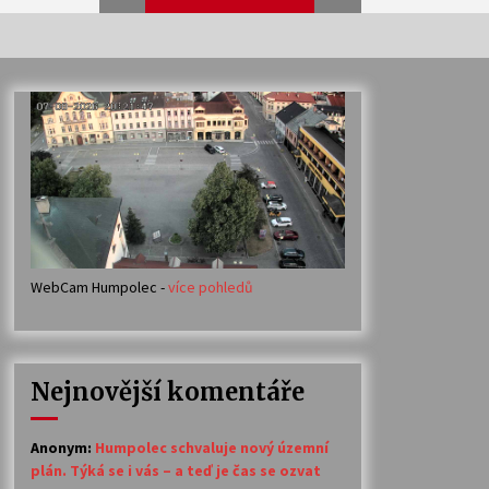
Veselí muzikanti
30. 7. 2026
Votavžatský ploty
23. 7. 2026
WebCam Humpolec -
více pohledů
Ozvěny prázdnin
14. 7. 2026
Nejnovější komentáře
Petr Adamec – Malovaný svět
30. 6. 2026
Anonym
:
Humpolec schvaluje nový územní
plán. Týká se i vás – a teď je čas se ozvat