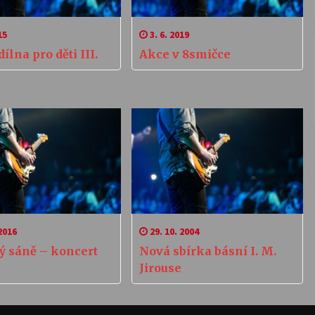
15
3. 6. 2019
dílna pro děti III.
Akce v 8smičce
2016
29. 10. 2004
ý sáně – koncert
Nová sbírka básní I. M.
Jirouse