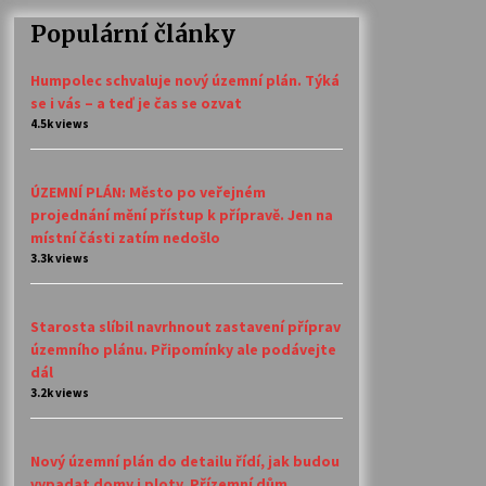
Populární články
Humpolec schvaluje nový územní plán. Týká
se i vás – a teď je čas se ozvat
4.5k views
ÚZEMNÍ PLÁN: Město po veřejném
projednání mění přístup k přípravě. Jen na
místní části zatím nedošlo
3.3k views
Starosta slíbil navrhnout zastavení příprav
územního plánu. Připomínky ale podávejte
dál
3.2k views
Nový územní plán do detailu řídí, jak budou
vypadat domy i ploty. Přízemní dům