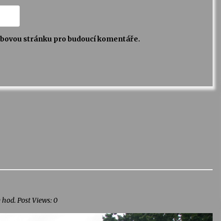
webovou stránku pro budoucí komentáře.
 hod. Post Views: 0