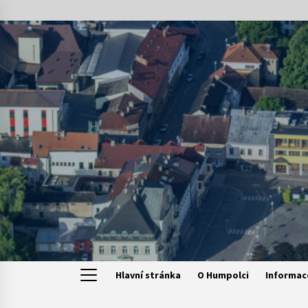
Skip
to
content
Hlavní stránka
O Humpolci
Informac