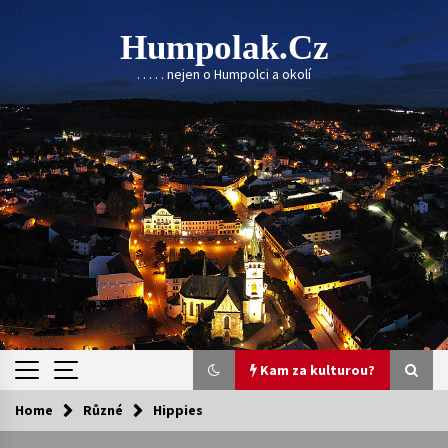
Skip
to
Humpolak.cz
content
. . . . . nejen o Humpolci a okolí
Kam za kulturou?
Home
Různé
Hippies
Kam za kulturou?