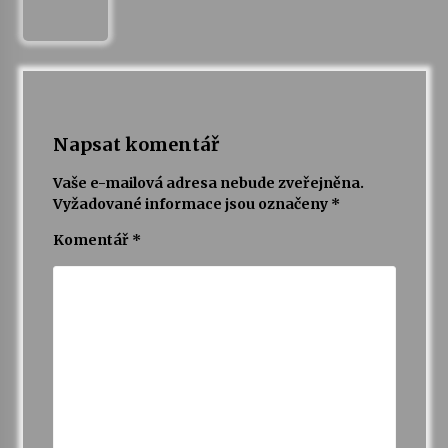
Napsat komentář
Vaše e-mailová adresa nebude zveřejněna.
Vyžadované informace jsou označeny
*
Komentář
*