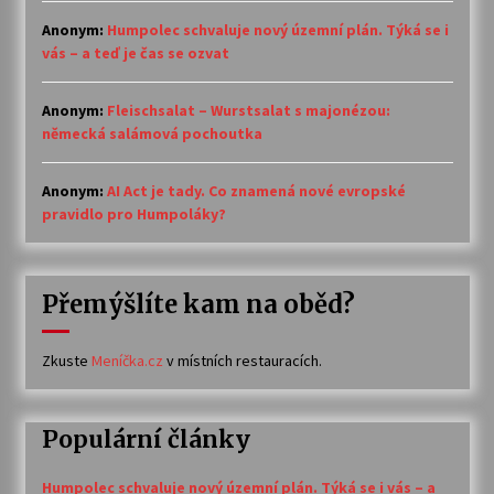
Anonym
:
Humpolec schvaluje nový územní plán. Týká se i
vás – a teď je čas se ozvat
Anonym
:
Fleischsalat – Wurstsalat s majonézou:
německá salámová pochoutka
Anonym
:
AI Act je tady. Co znamená nové evropské
pravidlo pro Humpoláky?
Přemýšlíte kam na oběd?
Zkuste
Meníčka.cz
v místních restauracích.
Populární články
Humpolec schvaluje nový územní plán. Týká se i vás – a