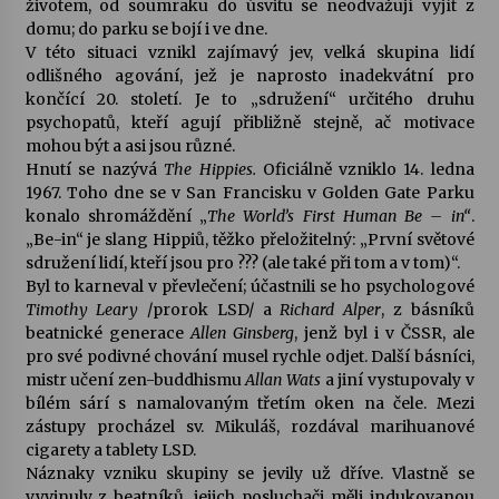
životem, od soumraku do úsvitu se neodvažují vyjít z
domu; do parku se bojí i ve dne.
Votavžatský ploty
V této situaci vznikl zajímavý jev, velká skupina lidí
23. 7. 2026
odlišného agování, jež je naprosto inadekvátní pro
končící 20. století. Je to „sdružení“ určitého druhu
psychopatů, kteří agují přibližně stejně, ač motivace
mohou být a asi jsou různé.
Letní koncerty ve Stromovce: Rufus Miller
Hnutí se nazývá
The Hippies.
Oficiálně vzniklo 14. ledna
22. 7. 2026
1967. Toho dne se v San Francisku v Golden Gate Parku
konalo shromáždění „
The World’s First Human Be – in“
.
„Be-in“ je slang Hippiů, těžko přeložitelný: „První světové
Vysočinka
sdružení lidí, kteří jsou pro ??? (ale také při tom a v tom)“.
17. 7. 2026
Byl to karneval v převlečení; účastnili se ho psychologové
Timothy Leary
/prorok LSD/ a
Richard Alper
, z básníků
beatnické generace
Allen Ginsberg
, jenž byl i v ČSSR, ale
Ozvěny prázdnin
pro své podivné chování musel rychle odjet. Další básníci,
14. 7. 2026
mistr učení zen-buddhismu
Allan Wats
a jiní vystupovaly v
bílém sárí s namalovaným třetím oken na čele. Mezi
zástupy procházel sv. Mikuláš, rozdával marihuanové
cigarety a tablety LSD.
Za kulturou kousek za Humpolec. V Želivě ožije
odkaz Josefa Čapka
Náznaky vzniku skupiny se jevily už dříve. Vlastně se
13. 7. 2026
vyvinuly z beatníků, jejich posluchači měli indukovanou