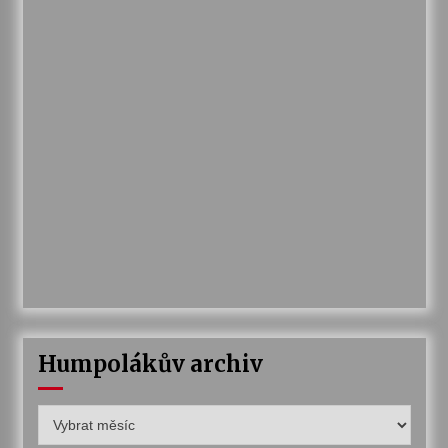
Humpolákův archiv
Humpolákův
archiv