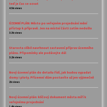
teď je čas se ozvat
4.5k views
ÚZEMNÍ PLÁN: Město po veřejném projednání mění
přístup k přípravě. Jen na místní části zatím nedošlo
3.3k views
Starosta slíbil navrhnout zastavení příprav územního
plánu. Připomínky ale podávejte dál
3.2k views
Nový územní plán do detailu řídí, jak budou vypadat
domy i ploty. Přízemní dům postavíte už jen výjimečně
2k views
Nový územní plán: klíčový dokument města míří k
veřejnému projednání
1.4k views