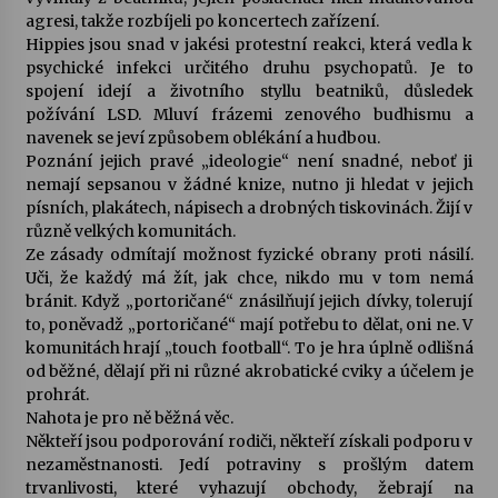
agresi, takže rozbíjeli po koncertech zařízení.
Hippies jsou snad v jakési protestní reakci, která vedla k
Varhanní recitál Michala Novenka v Klášteře
psychické infekci určitého druhu psychopatů. Je to
Želiv
spojení idejí a životního styllu beatniků, důsledek
3. 7. 2026
požívání LSD. Mluví frázemi zenového budhismu a
navenek se jeví způsobem oblékání a hudbou.
Petr Adamec – Malovaný svět
Poznání jejich pravé „ideologie“ není snadné, neboť ji
30. 6. 2026
nemají sepsanou v žádné knize, nutno ji hledat v jejich
písních, plakátech, nápisech a drobných tiskovinách. Žijí v
různě velkých komunitách.
Ze zásady odmítají možnost fyzické obrany proti násilí.
Uči, že každý má žít, jak chce, nikdo mu v tom nemá
bránit. Když „portoričané“ znásilňují jejich dívky, tolerují
to, poněvadž „portoričané“ mají potřebu to dělat, oni ne. V
komunitách hrají „touch football“. To je hra úplně odlišná
od běžné, dělají při ni různé akrobatické cviky a účelem je
prohrát.
Nahota je pro ně běžná věc.
Někteří jsou podporování rodiči, někteří získali podporu v
nezaměstnanosti. Jedí potraviny s prošlým datem
trvanlivosti, které vyhazují obchody, žebrají na