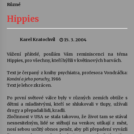
Různé
Letní koncerty ve Stromovce: Ars Camerata a
Sukuba Ensemble
Hippies
4. 8. 2026
Vernisáž výstavy Josefíny Duškové: Stávám se
Karel Kratochvíl
15. 3. 2004
kapkou
30. 7. 2026
Vážení přátelé, posílám Vám reminiscenci na téma
Hippies, pro všechny, kteří hýřili v květinových barvách.
Veselí muzikanti
30. 7. 2026
Text je čerpaný z knihy psychiatra, profesora Vondráčka:
Konání a jeho poruchy,
1986
Text je lehce zkrácen.
Pozvánka na integrační festival Quijotova
šedesátka: 28. 7.–1. 8. 2026
Po první světové válce byly v různých zemích obtíže s
28. 7. 2026
dětmi a mladistvými, kteří se shlukovali v tlupy, užívali
drogy a přepadali lidi, kradli.
Zločinnost v USA se stala takovou, že život tam se stával
Letní koncerty ve Stromovce: Kolchoz a
nesnesitelným, lidé se stěhují na venkov, utíkají z měst,
Jenakaši
nosí sebou určitý obnos peněz, aby při přepadení vyvázli
28. 7. 2026