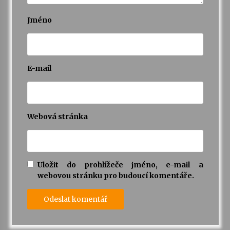
Jméno
E-mail
Webová stránka
Uložit do prohlížeče jméno, e-mail a
webovou stránku pro budoucí komentáře.