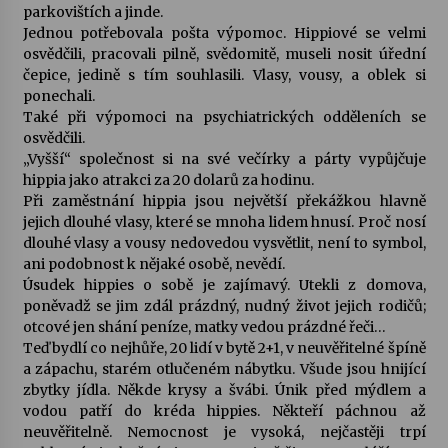
parkovištích a jinde.
Jednou potřebovala pošta výpomoc. Hippiové se velmi
osvědčili, pracovali pilně, svědomitě, museli nosit úřední
čepice, jedině s tím souhlasili. Vlasy, vousy, a oblek si
ponechali.
Také při výpomoci na psychiatrických odděleních se
osvědčili.
„Vyšší“ společnost si na své večírky a párty vypůjčuje
hippia jako atrakci za 20 dolarů za hodinu.
Při zaměstnání hippia jsou největší překážkou hlavně
jejich dlouhé vlasy, které se mnoha lidem hnusí. Proč nosí
dlouhé vlasy a vousy nedovedou vysvětlit, není to symbol,
ani podobnost k nějaké osobě, nevědí.
Úsudek hippies o sobě je zajímavý. Utekli z domova,
poněvadž se jim zdál prázdný, nudný život jejich rodičů;
otcové jen shání peníze, matky vedou prázdné řeči…
Teď bydlí co nejhůře, 20 lidí v bytě 2+1, v neuvěřitelné špíně
a zápachu, starém otlučeném nábytku. Všude jsou hnijící
zbytky jídla. Někde krysy a švábi. Únik před mýdlem a
vodou patří do kréda hippies. Někteří páchnou až
neuvěřitelně. Nemocnost je vysoká, nejčastěji trpí