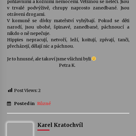
pohlavními a kožními nemocemi. Většinou se neléčí. Jsou
v trvalé podvýživě, chrupy naprosto zanedbané. Jsou
otráveni drogami.
V komuně se dívky mateřství vyhýbají. Pokud se děti
narodí, jsou ubohé, špinavé, zanedbané, páchnoucí a
nikdo o ně nepečuje.
Hippies nepracují, netvoří, leží, koitují, zpívají, tanči,
přecházejí, dělají nic a páchnou.
Je to hnusné, ale takoví jsme všichni byli
Petra K.
Post Views:
2
Posted in
Různé
Karel Kratochvíl