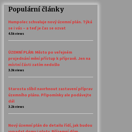
Populární články
Humpolec schvaluje nový územní plán. Týká
se i vás – a teď je čas se ozvat
4.5k views
ÚZEMNÍ PLÁN: Město po veřejném
projednání mění přístup k přípravě. Jen na
místní části zatím nedošlo
3.3k views
Starosta slíbil navrhnout zastavení příprav
územního plánu. Připomínky ale podávejte
dál
3.2k views
Nový územní plán do detailu řídí, jak budou
vypadat domy i ploty. Přízemní dům