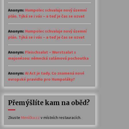
Anonym
:
Humpolec schvaluje nový územní
plán. Týká se i vás – a teď je čas se ozvat
Anonym
:
Humpolec schvaluje nový územní
plán. Týká se i vás – a teď je čas se ozvat
Anonym
:
Fleischsalat – Wurstsalat s
majonézou: německá salámová pochoutka
Anonym
:
AI Act je tady. Co znamená nové
evropské pravidlo pro Humpoláky?
Přemýšlíte kam na oběd?
Zkuste
Meníčka.cz
v místních restauracích.