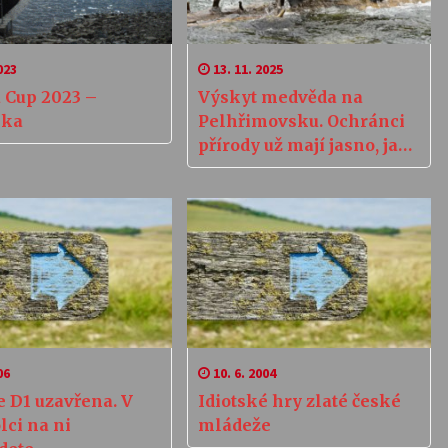
023
13. 11. 2025
 Cup 2023 –
Výskyt medvěda na
nka
Pelhřimovsku. Ochránci
přírody už mají jasno, jak
to je
06
10. 6. 2004
e D1 uzavřena. V
Idiotské hry zlaté české
ci na ni
mládeže