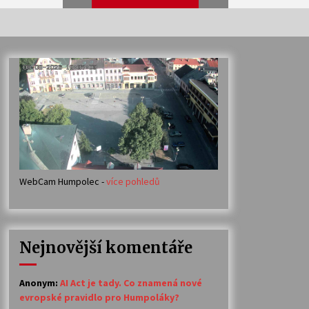
Veselí muzikanti
30. 7. 2026
Votavžatský ploty
23. 7. 2026
WebCam Humpolec -
více pohledů
Ozvěny prázdnin
14. 7. 2026
Nejnovější komentáře
Petr Adamec – Malovaný svět
30. 6. 2026
Anonym
:
AI Act je tady. Co znamená nové
evropské pravidlo pro Humpoláky?