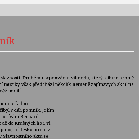
Vernisáž výstavy Josefíny Duškové:
Stávám se kapkou
mník
30. 7. 2026
Letní koncerty ve Stromovce:
Kolchoz a Jenakaši
28. 7. 2026
h slavností. Druhému srpnovému víkendu, který slibuje kromě
cí muziky, však předchází několik neméně zajímavých akcí, na
s
Vysočinka
ěž podílí.
17. 7. 2026
sponuje řadou
byl v dáli pomník. Je jím
ž uctívání Bernard
V
Varhanní recitál Michala Novenka v
 až do Krušných hor. Ti
Klášteře Želiv
y pamětní desky přímo v
3. 7. 2026
y. Slavnostního aktu se