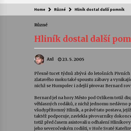
Home
Různé
Hliník dostal další pomník
Kam za kulturou?
Různé
Letní koncerty ve Stromovce: Ars
Camerata a Sukuba Ensemble
Hliník dostal další po
4. 8. 2026
Pozvánka na integrační festival
Axl
23. 5. 2005
Quijotova šedesátka: 28. 7.–1. 8.
2026
28. 7. 2026
Přesně tucet týdnů zbývá do letošních Pivníc
zlatavého moku také spoustu zábavy a vynikají
Letní koncerty ve Stromovce: Rufu
nichž se Humpolec i zdejší pivovar Bernard rovn
Miller
22. 7. 2026
Bernard jel na hory Město pod Orlíkem totiž di
věhlasných rodáků, z nichž jednomu nedávno při
všudypřítomný Hliník, a právě tato postava, její
Za kulturou kousek za Humpolec. 
taktéž podporuje, zavlekla pivovarníky dokonce
Želivě ožije odkaz Josefa Čapka
totiž před časem asistovali u odhalení Hliníkov
13. 7. 2026
jeho severočeském rodišti, v Hoře Svaté Kateřin