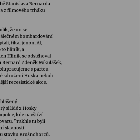
obě Stanislava Bernarda
va z filmového trháku
lik, že on se
i válečném bombardování
ali, říkal jenom Al,
 to hliník, a
ten Hliník se odstěhoval
u Bernard Zdeněk Mikulášek,
polupracujeme s partou
ké sdružení Hoska neboli
jší recesistické akce.
yhlášený
ý si lidé z Hosky
polce, kde navštíví
ovaru. "Takhle tu byli
vní slavnosti
ou stovku Krušnohorců.