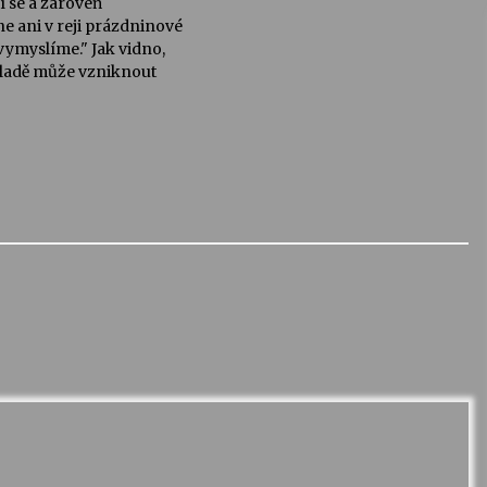
í se a zároveň
e ani v reji prázdninové
vymyslíme." Jak vidno,
ákladě může vzniknout