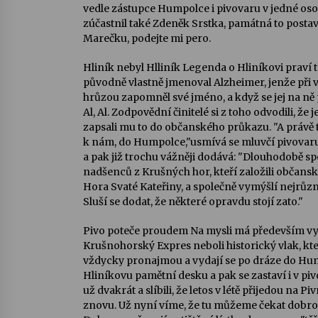
vedle zástupce Humpolce i pivovaru v jedné os
zúčastnil také Zdeněk Srstka, památná to posta
Marečku, podejte mi pero.
Hliník nebyl Hlliník Legenda o Hliníkovi praví to
původně vlastně jmenoval Alzheimer, jenže př
hrůzou zapomněl své jméno, a když se jej na ně pt
Al, Al. Zodpovědní činitelé si z toho odvodili, že je
zapsali mu to do občanského průkazu. "A právě 
k nám, do Humpolce,"usmívá se mluvčí pivovar
a pak již trochu vážněji dodává: "Dlouhodobě s
nadšenců z Krušných hor, kteří založili občans
Hora Svaté Kateřiny, a společně vymýšlí nejrůzně
Sluší se dodat, že některé opravdu stojí zato."
Pivo poteče proudem Na mysli má především v
Krušnohorský Expres neboli historický vlak, kter
vždycky pronajmou a vydají se po dráze do Hum
Hliníkovu pamětní desku a pak se zastaví i v piv
už dvakrát a slíbili, že letos v létě přijedou na Pi
znovu. Už nyní víme, že tu můžeme čekat dobr