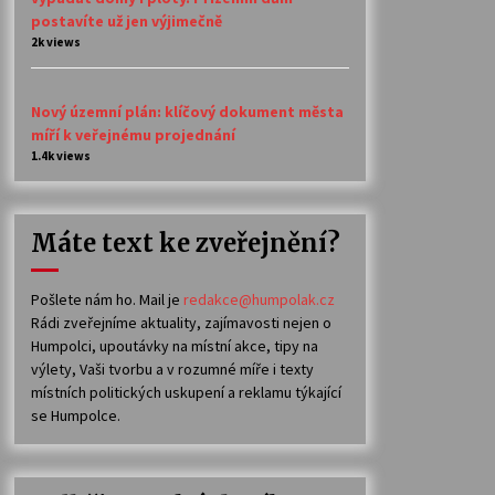
postavíte už jen výjimečně
2k views
Nový územní plán: klíčový dokument města
míří k veřejnému projednání
1.4k views
Máte text ke zveřejnění?
Pošlete nám ho. Mail je
redakce@humpolak.cz
Rádi zveřejníme aktuality, zajímavosti nejen o
Humpolci, upoutávky na místní akce, tipy na
výlety, Vaši tvorbu a v rozumné míře i texty
místních politických uskupení a reklamu týkající
se Humpolce.