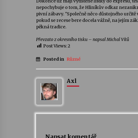
Dokonce už mají vytištěné lístky do expresu,"těš
nepochybuje o tom, že Hliníkův odkaz nezanikn
pivní zábavy. "Společně něco důstojného určitě 
pokud se recese bere docela vážně, na jejím z
pěkná tradice.
Převzato z okresního tisku – napsal Michal Vítů
Post Views:
2
Posted in
Různé
Axl
Napsat komentář