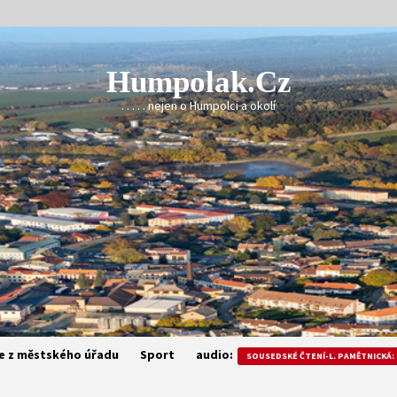
Humpolak.cz
. . . . . nejen o Humpolci a okolí
e z městského úřadu
Sport
audio:
SOUSEDSKÉ ČTENÍ-L. PAMĚTNICKÁ: 