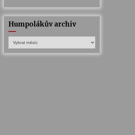
Humpolákův archiv
Humpolákův
archiv