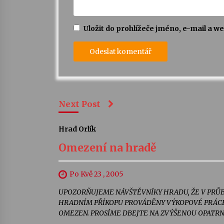
Uložit do prohlížeče jméno, e-mail a 
Next Post
Hrad Orlík
Omezení na hradě
Po Kvě 23 , 2005
UPOZORŇUJEME NÁVŠTĚVNÍKY HRADU, ŽE V PRŮ
HRADNÍM PŘÍKOPU PROVÁDĚNY VÝKOPOVÉ PRÁCE.
OMEZEN. PROSÍME DBEJTE NA ZVÝŠENOU OPATRNOST