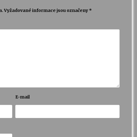
a.
Vyžadované informace jsou označeny
*
E-mail