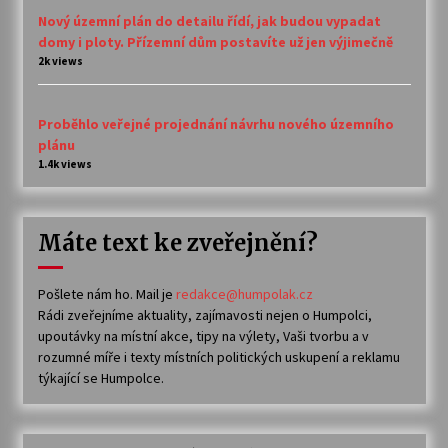
Nový územní plán do detailu řídí, jak budou vypadat
domy i ploty. Přízemní dům postavíte už jen výjimečně
2k views
Proběhlo veřejné projednání návrhu nového územního
plánu
1.4k views
Máte text ke zveřejnění?
Pošlete nám ho. Mail je
redakce@humpolak.cz
Rádi zveřejníme aktuality, zajímavosti nejen o Humpolci,
upoutávky na místní akce, tipy na výlety, Vaši tvorbu a v
rozumné míře i texty místních politických uskupení a reklamu
týkající se Humpolce.