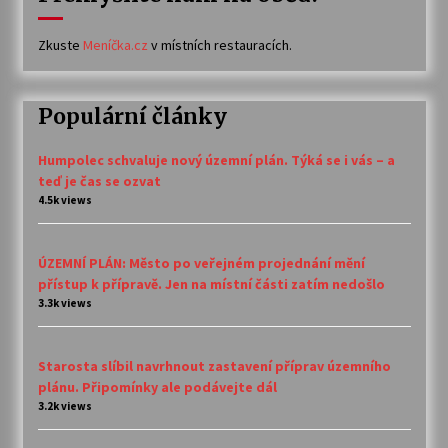
Zkuste
Meníčka.cz
v místních restauracích.
Populární články
Humpolec schvaluje nový územní plán. Týká se i vás – a
teď je čas se ozvat
4.5k views
ÚZEMNÍ PLÁN: Město po veřejném projednání mění
přístup k přípravě. Jen na místní části zatím nedošlo
3.3k views
Starosta slíbil navrhnout zastavení příprav územního
plánu. Připomínky ale podávejte dál
3.2k views