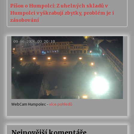
Píšou o Humpolci: Z uhelných skladů v
Humpolci vyškrabují zbytky, problém je i
zásobování
WebCam Humpolec -
více pohledů
Nejnovější komentáře