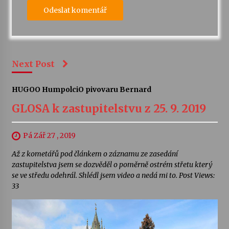
Next Post
HUGO
O Humpolci
O pivovaru Bernard
GLOSA k zastupitelstvu z 25. 9. 2019
Pá Zář 27 , 2019
Až z kometářů pod článkem o záznamu ze zasedání
zastupitelstva jsem se dozvěděl o poměrně ostrém střetu který
se ve středu odehrál. Shlédl jsem video a nedá mi to. Post Views:
33