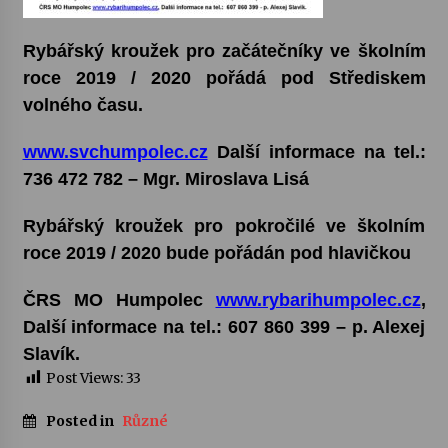
Votavžatský ploty
Rybářský kroužek pro začátečníky ve školním
23. 7. 2026
roce 2019 / 2020 pořádá pod Střediskem
volného času.
Letní koncerty ve Stromovce: Rufus Miller
www.svchumpolec.cz
Další informace na tel.:
22. 7. 2026
736 472 782 – Mgr. Miroslava Lisá
Rybářský kroužek pro pokročilé ve školním
Vysočinka
17. 7. 2026
roce 2019 / 2020 bude pořádán pod hlavičkou
ČRS MO Humpolec
www.rybarihumpolec.cz
,
Ozvěny prázdnin
Další informace na tel.: 607 860 399 – p. Alexej
14. 7. 2026
Slavík.
Post Views:
33
Za kulturou kousek za Humpolec. V Želivě ožije
Posted in
Různé
odkaz Josefa Čapka
13. 7. 2026