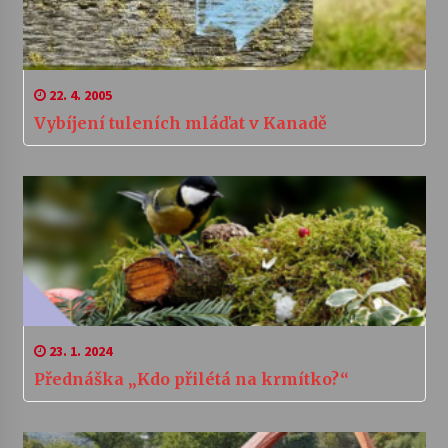
22. 4. 2005
Vybíjení tuleních mláďat v Kanadě
23. 1. 2024
Přednáška „Kdo přilétá na krmítko?“