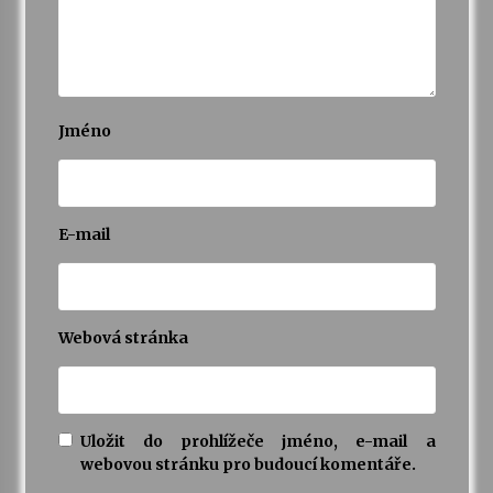
Jméno
E-mail
Webová stránka
Uložit do prohlížeče jméno, e-mail a
webovou stránku pro budoucí komentáře.