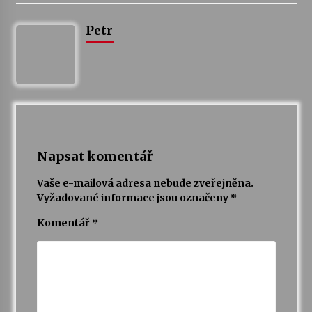
Petr
Varhanní recitál Michala Novenka v Klášteře
Želiv
3. 7. 2026
Petr Adamec – Malovaný svět
30. 6. 2026
Napsat komentář
Vaše e-mailová adresa nebude zveřejněna.
Vyžadované informace jsou označeny
*
Komentář
*