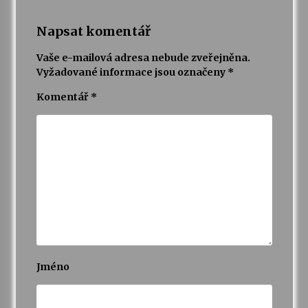
Napsat komentář
Vaše e-mailová adresa nebude zveřejněna.
Vyžadované informace jsou označeny
*
Komentář
*
Jméno