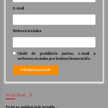
E-mail
Webová stránka
Uložit do prohlížeče jméno, e-mail a
webovou stránku pro budoucí komentáře.
Next Post
To by se poldovi stát nemělo ...