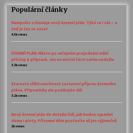
Populární články
Humpolec schvaluje nový územní plán. Týká se i vás – a
teď je čas se ozvat
4.5k views
ÚZEMNÍ PLÁN: Město po veřejném projednání mění
přístup k přípravě. Jen na místní části zatím nedošlo
3.3k views
Starosta slíbil navrhnout zastavení příprav územního
plánu. Připomínky ale podávejte dál
3.2k views
Nový územní plán do detailu řídí, jak budou vypadat
domy i ploty. Přízemní dům postavíte už jen výjimečně
2k views