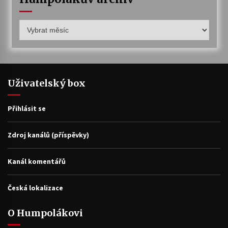
Humpolákův
archiv
Uživatelský box
Přihlásit se
Zdroj kanálů (příspěvky)
Kanál komentářů
Česká lokalizace
O Humpolákovi