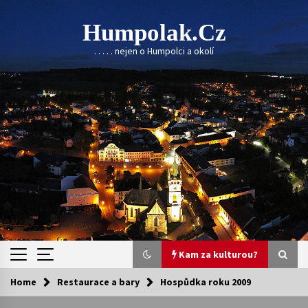
Skip
to
Humpolak.cz
content
. . . . . nejen o Humpolci a okolí
Kam za kulturou?
Home
Restaurace a bary
Hospůdka roku 2009
Kam za kulturou?