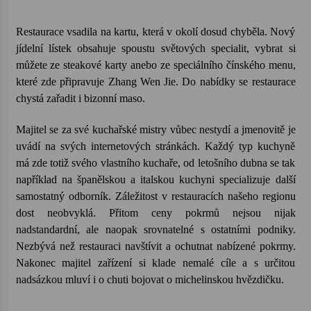
Votavžatský ploty
Restaurace vsadila na kartu, která v okolí dosud chyběla. Nový
23. 7. 2026
jídelní lístek obsahuje spoustu světových specialit, vybrat si
můžete ze steakové karty anebo ze speciálního čínského menu,
které zde připravuje Zhang Wen Jie. Do nabídky se restaurace
Letní koncerty ve Stromovce: Rufus Miller
chystá zařadit i bizonní maso.
22. 7. 2026
Majitel se za své kuchařské mistry vůbec nestydí a jmenovitě je
uvádí na svých internetových stránkách. Každý typ kuchyně
Vysočinka
má zde totiž svého vlastního kuchaře, od letošního dubna se tak
17. 7. 2026
například na španělskou a italskou kuchyni specializuje další
samostatný odborník. Záležitost v restauracích našeho regionu
dost neobvyklá. Přitom ceny pokrmů nejsou nijak
Ozvěny prázdnin
nadstandardní, ale naopak srovnatelné s ostatními podniky.
14. 7. 2026
Nezbývá než restauraci navštívit a ochutnat nabízené pokrmy.
Nakonec majitel zařízení si klade nemalé cíle a s určitou
nadsázkou mluví i o chuti bojovat o michelinskou hvězdičku.
Za kulturou kousek za Humpolec. V Želivě ožije
odkaz Josefa Čapka
13. 7. 2026