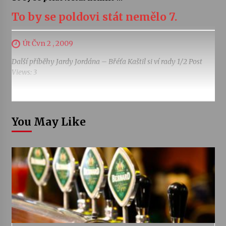
To by se poldovi stát nemělo 7.
Út Čvn 2 , 2009
Další příběhy Jardy Jordána – Břéťa Kaštil si ví rady 1/2 Post
Views: 3
You May Like