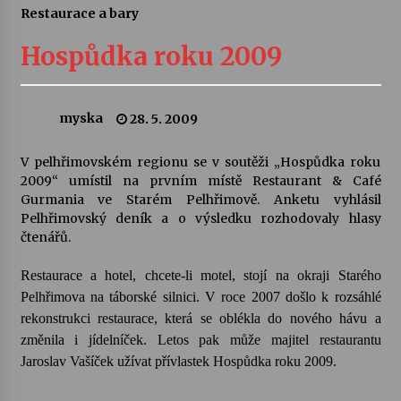
Restaurace a bary
Letní koncerty ve Stromovce: Ars Camerata a
Sukuba Ensemble
Hospůdka roku 2009
4. 8. 2026
Vernisáž výstavy Josefíny Duškové: Stávám se
myska
28. 5. 2009
kapkou
30. 7. 2026
V pelhřimovském regionu se v soutěži „Hospůdka roku
2009“ umístil na prvním místě Restaurant & Café
Veselí muzikanti
Gurmania ve Starém Pelhřimově. Anketu vyhlásil
30. 7. 2026
Pelhřimovský deník a o výsledku rozhodovaly hlasy
čtenářů.
Restaurace a hotel, chcete-li motel, stojí na okraji Starého
Pozvánka na integrační festival Quijotova
šedesátka: 28. 7.–1. 8. 2026
Pelhřimova na táborské silnici. V roce 2007 došlo k rozsáhlé
28. 7. 2026
rekonstrukci restaurace, která se oblékla do nového hávu a
změnila i jídelníček. Letos pak může majitel restaurantu
Letní koncerty ve Stromovce: Kolchoz a
Jaroslav Vašíček užívat přívlastek Hospůdka roku 2009.
Jenakaši
28. 7. 2026