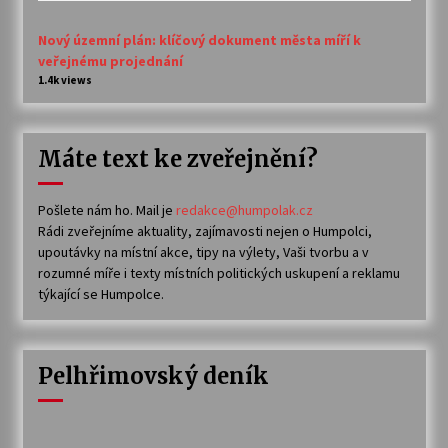
Nový územní plán: klíčový dokument města míří k
veřejnému projednání
1.4k views
Máte text ke zveřejnění?
Pošlete nám ho. Mail je
redakce@humpolak.cz
Rádi zveřejníme aktuality, zajímavosti nejen o Humpolci,
upoutávky na místní akce, tipy na výlety, Vaši tvorbu a v
rozumné míře i texty místních politických uskupení a reklamu
týkající se Humpolce.
Pelhřimovský deník