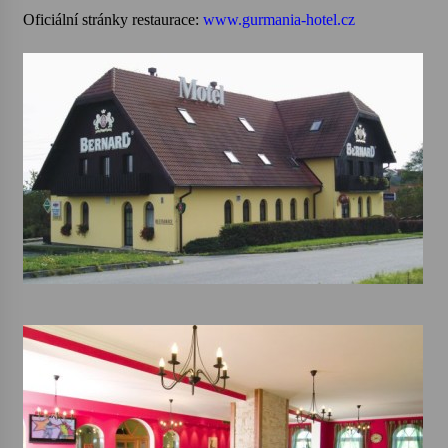
Oficiální stránky restaurace:
www.gurmania-hotel.cz
Varhanní recitál Michala Novenka v Klášteře
Želiv
3. 7. 2026
Petr Adamec – Malovaný svět
30. 6. 2026