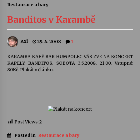
Restaurace a bary
Letní koncerty ve Stromovce: Ars Camerata a
Sukuba Ensemble
Banditos v Karambě
4. 8. 2026
Vernisáž výstavy Josefíny Duškové: Stávám se
Axl
29. 4. 2008
1
kapkou
30. 7. 2026
KARAMBA KAFÉ BAR HUMPOLEC VÁS ZVE NA KONCERT
KAPELY BANDITOS. SOBOTA 3.5.2008, 21:00. Vstupné:
Veselí muzikanti
80Kč. Plakát v článku.
30. 7. 2026
Pozvánka na integrační festival Quijotova
šedesátka: 28. 7.–1. 8. 2026
28. 7. 2026
Post Views:
2
Letní koncerty ve Stromovce: Kolchoz a
Jenakaši
Posted in
Restaurace a bary
28. 7. 2026