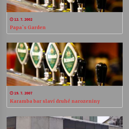
12. 7. 2002
Papa`s Garden
19. 7. 2007
Karamba bar slaví druhé narozeniny