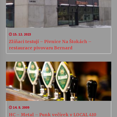
15. 12. 2023
Zlíňaci testují – Pivnice Na Štokách –
restaurace pivovaru Bernard
14. 8. 2009
HC – Metal – Punk večírek v LOCAL 410