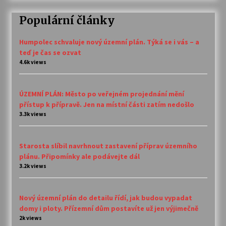
Populární články
Humpolec schvaluje nový územní plán. Týká se i vás – a
teď je čas se ozvat
4.6k views
ÚZEMNÍ PLÁN: Město po veřejném projednání mění
přístup k přípravě. Jen na místní části zatím nedošlo
3.3k views
Starosta slíbil navrhnout zastavení příprav územního
plánu. Připomínky ale podávejte dál
3.2k views
Nový územní plán do detailu řídí, jak budou vypadat
domy i ploty. Přízemní dům postavíte už jen výjimečně
2k views