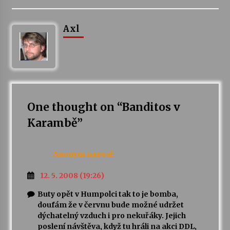
Votavžatský ploty
Axl
23. 7. 2026
Letní koncerty ve Stromovce: Rufus Miller
22. 7. 2026
One thought on “
Banditos v
Vysočinka
Karambě
”
17. 7. 2026
Anonym
napsal:
Ozvěny prázdnin
14. 7. 2026
12. 5. 2008 (19:26)
Buty opět v Humpolci tak to je bomba,
doufám že v červnu bude možné udržet
Za kulturou kousek za Humpolec. V Želivě ožije
dýchatelný vzduch i pro nekuřáky. Jejich
odkaz Josefa Čapka
poslení návštěva, když tu hráli na akci DDL,
13. 7. 2026