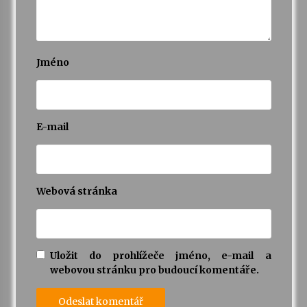
Jméno
E-mail
Webová stránka
Uložit do prohlížeče jméno, e-mail a
webovou stránku pro budoucí komentáře.