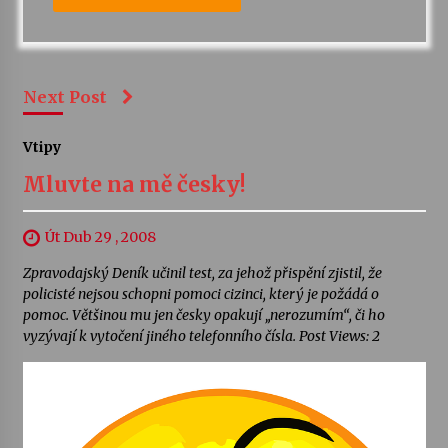
Next Post
Vtipy
Mluvte na mě česky!
Út Dub 29 , 2008
Zpravodajský Deník učinil test, za jehož přispění zjistil, že
policisté nejsou schopni pomoci cizinci, který je požádá o
pomoc. Většinou mu jen česky opakují „nerozumím“, či ho
vyzývají k vytočení jiného telefonního čísla. Post Views: 2