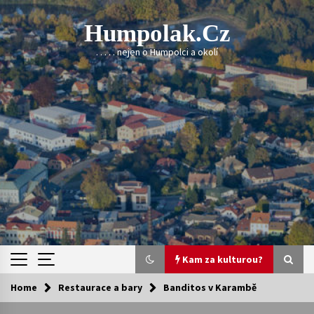
Skip
to
Humpolak.cz
content
. . . . . nejen o Humpolci a okolí
Kam za kulturou?
Home
Restaurace a bary
Banditos v Karambě
Kam za kulturou?