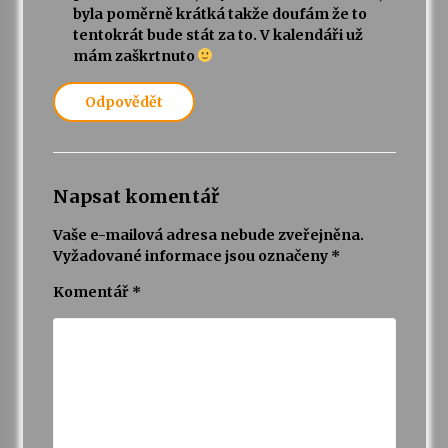
byla poměrně krátká takže doufám že to
tentokrát bude stát za to. V kalendáři už
Varhanní recitál Michala Novenka v Klášteře
mám zaškrtnuto
Želiv
3. 7. 2026
Odpovědět
Petr Adamec – Malovaný svět
30. 6. 2026
Napsat komentář
Vaše e-mailová adresa nebude zveřejněna.
Vyžadované informace jsou označeny
*
Komentář
*