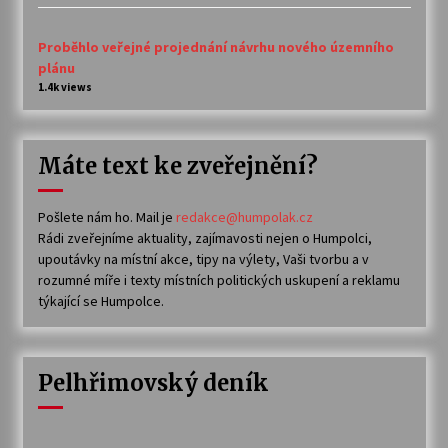
Proběhlo veřejné projednání návrhu nového územního
plánu
1.4k views
Máte text ke zveřejnění?
Pošlete nám ho. Mail je
redakce@humpolak.cz
Rádi zveřejníme aktuality, zajímavosti nejen o Humpolci,
upoutávky na místní akce, tipy na výlety, Vaši tvorbu a v
rozumné míře i texty místních politických uskupení a reklamu
týkající se Humpolce.
Pelhřimovský deník