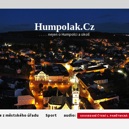
Humpolak.cz
. . . . . nejen o Humpolci a okolí
e z městského úřadu
Sport
audio:
SOUSEDSKÉ ČTENÍ-L. PAMĚTNICKÁ: 