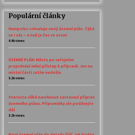
Populární články
Humpolec schvaluje nový územní plán. Týká
se i vás – a teď je čas se ozvat
4.4k views
ÚZEMNÍ PLÁN: Město po veřejném
projednání mění přístup k přípravě. Jen na
místní části zatím nedošlo
3.2k views
Starosta slíbil navrhnout zastavení příprav
územního plánu. Připomínky ale podávejte
dál
3.2k views
Nový územní plán do detailu řídí, jak budou