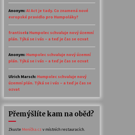
Anonym
:
AI Act je tady. Co znamená nové
evropské pravidlo pro Humpoláky?
frantisek
:
Humpolec schvaluje nový územní
plán. Týká se i vás – a teď je čas se ozvat
Anonym
:
Humpolec schvaluje nový územní
plán. Týká se i vás – a teď je čas se ozvat
Ulrich Marsch
:
Humpolec schvaluje nový
územní plán. Týká se i vás – a teď je čas se
ozvat
Přemýšlíte kam na oběd?
Zkuste
Meníčka.cz
v místních restauracích.