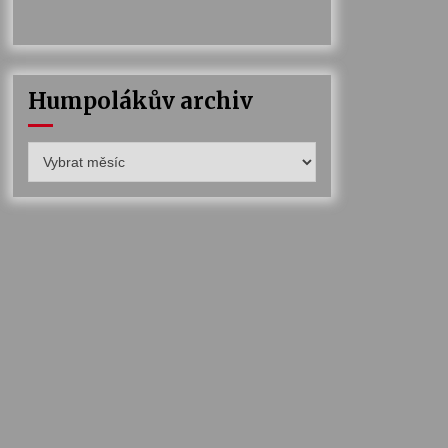
Humpolákův archiv
Humpolákův
archiv