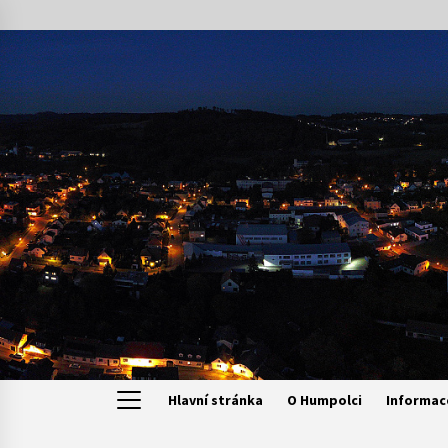
Skip
to
content
Hlavní stránka
O Humpolci
Informac