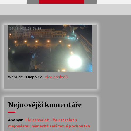
Veselí muzikanti
30. 7. 2026
Votavžatský ploty
23. 7. 2026
WebCam Humpolec -
více pohledů
Ozvěny prázdnin
14. 7. 2026
Nejnovější komentáře
Petr Adamec – Malovaný svět
30. 6. 2026
Anonym
:
Fleischsalat – Wurstsalat s
majonézou: německá salámová pochoutka