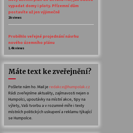
vypadat domy i ploty. Přízemní dům
postavíte už jen výjimečně
2k views
Proběhlo veřejné projednání návrhu
nového územního plánu
1.4k views
Máte text ke zveřejnění?
Pošlete nám ho. Mail je
redakce@humpolak.cz
Rádi zveřejníme aktuality, zajímavosti nejen o
Humpolci, upoutávky na místní akce, tipy na
výlety, Vaši tvorbu a v rozumné míře i texty
místních politických uskupení a reklamu týkající
se Humpolce.