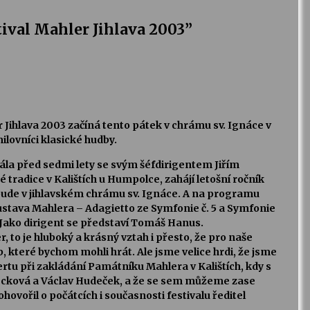
ival Mahler Jihlava 2003
”
r Jihlava 2003 začíná tento pátek v chrámu sv. Ignáce v
ilovníci klasické hudby.
ála před sedmi lety se svým šéfdirigentem Jiřím
radice v Kalištích u Humpolce, zahájí letošní ročník
 bude v jihlavském chrámu sv. Ignáce. A na programu
ustava Mahlera – Adagietto ze Symfonie č. 5 a Symfonie
 Jako dirigent se představí Tomáš Hanus.
 to je hluboký a krásný vztah i přesto, že pro naše
, které bychom mohli hrát. Ale jsme velice hrdi, že jsme
rtu při zakládání Památníku Mahlera v Kalištích, kdy s
Pecková a Václav Hudeček, a že se sem můžeme zase
hovořil o počátcích i současnosti festivalu ředitel