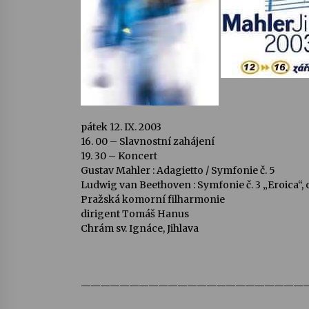
pátek 12. IX. 2003
16. 00 – Slavnostní zahájení
19. 30 – Koncert
Gustav Mahler : Adagietto / Symfonie č. 5
Ludwig van Beethoven : Symfonie č. 3 „Eroica“, 
Pražská komorní filharmonie
dirigent Tomáš Hanus
Chrám sv. Ignáce, Jihlava
———————————————————————