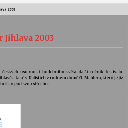
lava 2003
Vernisáž výstavy Josefíny Duškové:
Stávám se kapkou
r Jihlava 2003
30. 7. 2026
Letní koncerty ve Stromovce:
Kolchoz a Jenakaši
28. 7. 2026
 českých osobností hudebního světa další ročník festivalu.
lavě a také v Kalištích v rodném domě G. Mahlera, který je již
s
Vysočinka
uristy pod svou střechu.
17. 7. 2026
V
Varhanní recitál Michala Novenka v
Klášteře Želiv
3. 7. 2026