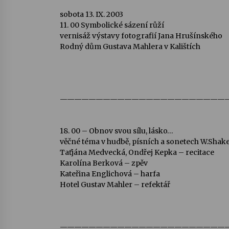
sobota 13. IX. 2003
11. 00 Symbolické sázení růží
vernisáž výstavy fotografií Jana Hrušínského
Rodný dům Gustava Mahlera v Kalištích
———————————————————————
18. 00 – Obnov svou sílu, lásko…
věčné téma v hudbě, písních a sonetech W.Shak
Taťjána Medvecká, Ondřej Kepka – recitace
Karolína Berková – zpěv
Kateřina Englichová – harfa
Hotel Gustav Mahler – refektář
———————————————————————