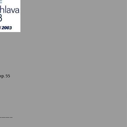
op. 55
———–