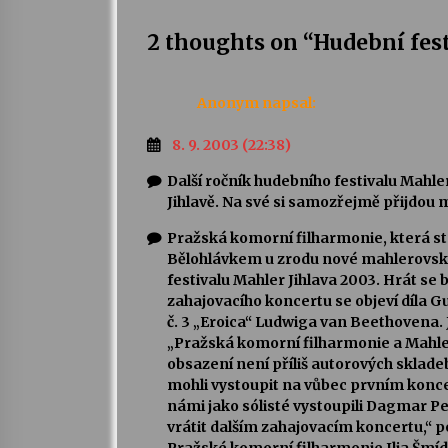
2 thoughts on “
Hudební fest
Anonym
napsal:
8. 9. 2003 (22:38)
Další ročník hudebního festivalu Mahle
Jihlavě. Na své si samozřejmě přijdou m
Pražská komorní filharmonie, která st
Bělohlávkem u zrodu nové mahlerovské t
festivalu Mahler Jihlava 2003. Hrát se
zahajovacího koncertu se objeví díla G
č. 3 „Eroica“ Ludwiga van Beethovena.
„Pražská komorní filharmonie a Mahler,
obsazení není příliš autorových skladeb
mohli vystoupit na vůbec prvním konce
námi jako sólisté vystoupili Dagmar 
vrátit dalším zahajovacím koncertu,“ po