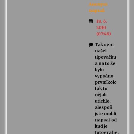
Anonym
napsal:
18. 6.
2010
(07:48)
Tak sem
našel
tipovačku
a na to že
bylo
vypsáno
první kolo
tak to
nějak
utichlo.
alespoň
jste mohli
napsat od
kud je
fotografie.