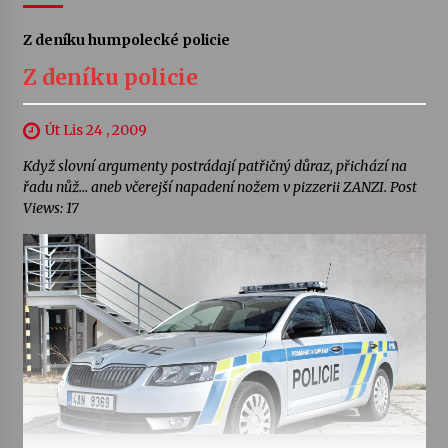
Z deníku humpolecké policie
Z deníku policie
Út Lis 24 , 2009
Když slovní argumenty postrádají patřičný důraz, přichází na
řadu nůž… aneb včerejší napadení nožem v pizzerii ZANZI. Post
Views: 17