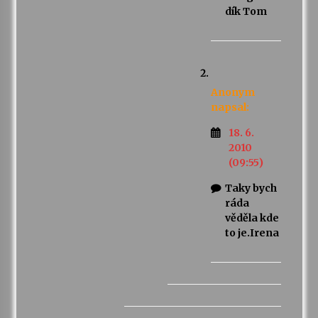
dík Tom
Anonym
napsal:
18. 6.
2010
(09:55)
Taky bych
ráda
věděla kde
to je.Irena