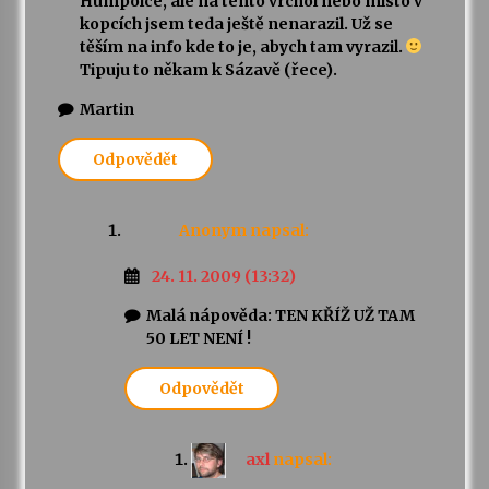
Humpolce, ale na tento vrchol nebo místo v
kopcích jsem teda ještě nenarazil. Už se
těším na info kde to je, abych tam vyrazil.
Tipuju to někam k Sázavě (řece).
Martin
Odpovědět
Anonym
napsal:
24. 11. 2009 (13:32)
Malá nápověda: TEN KŘÍŽ UŽ TAM
50 LET NENÍ !
Odpovědět
axl
napsal: