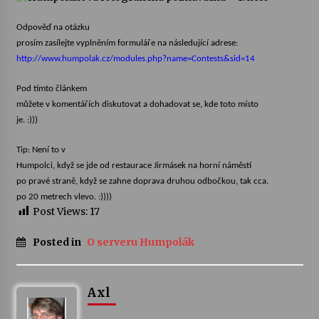
Odpověď na otázku
prosím zasílejte vyplněním formuláře na následující adrese:
http://www.humpolak.cz/modules.php?name=Contests&sid=14
Pod tímto článkem
můžete v komentářích diskutovat a dohadovat se, kde toto místo
je. :)))
Tip: Není to v
Humpolci, když se jde od restaurace Jirmásek na horní náměstí
po pravé straně, když se zahne doprava druhou odbočkou, tak cca.
po 20 metrech vlevo. :))))
Post Views:
17
Posted in
O serveru Humpolák
Axl