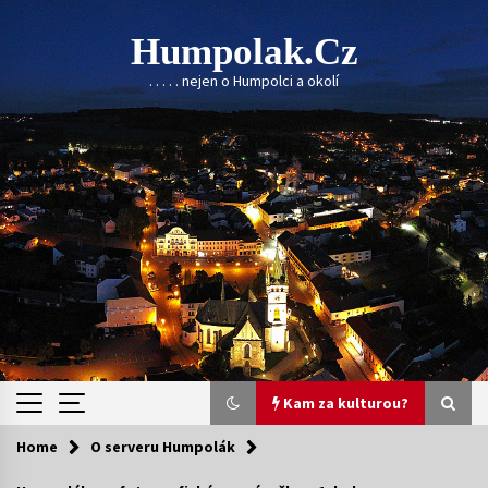
Skip
to
Humpolak.cz
content
. . . . . nejen o Humpolci a okolí
Kam za kulturou?
Home
O serveru Humpolák
Kam za kulturou?