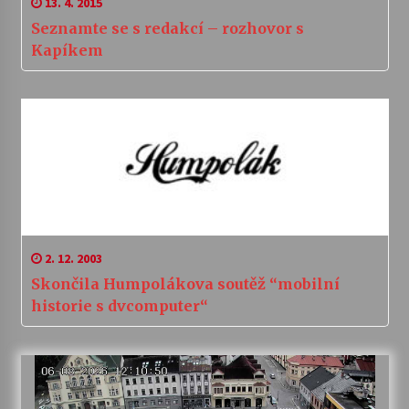
13. 4. 2015
Seznamte se s redakcí – rozhovor s
Kapíkem
2. 12. 2003
Skončila Humpolákova soutěž “mobilní
historie s dvcomputer“