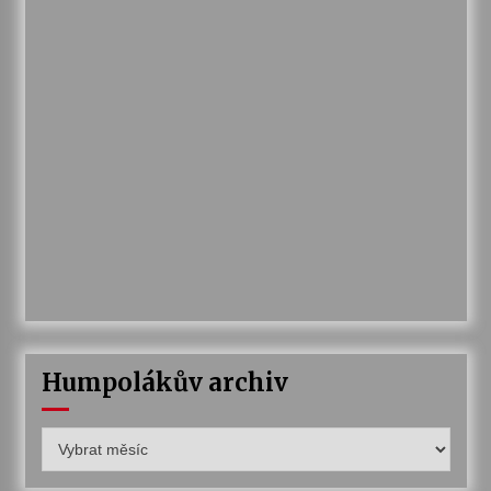
Humpolákův archiv
Humpolákův
archiv