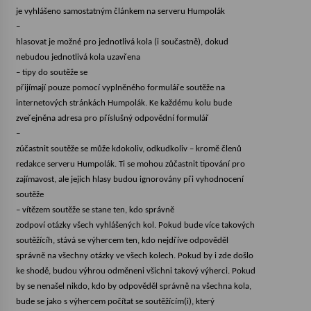
je vyhlášeno samostatným článkem na serveru Humpolák
–
Varhanní recitál Michala Novenka v Klášteře
hlasovat je možné pro jednotlivá kola (i součastně), dokud
Želiv
nebudou jednotlivá kola uzavřena
3. 7. 2026
– tipy do soutěže se
přijímají pouze pomocí vyplněného formuláře soutěže na
Petr Adamec – Malovaný svět
internetových stránkách Humpolák. Ke každému kolu bude
30. 6. 2026
zveřejněna adresa pro příslušný odpovědní formulář
–
zúčastnit soutěže se může kdokoliv, odkudkoliv – kromě členů
redakce serveru Humpolák. Ti se mohou zůčastnit tipování pro
zajímavost, ale jejich hlasy budou ignorovány při vyhodnocení
soutěže
– vítězem soutěže se stane ten, kdo správně
zodpoví otázky všech vyhlášených kol. Pokud bude více takových
soutěžícíh, stává se výhercem ten, kdo nejdříve odpověděl
správně na všechny otázky ve všech kolech. Pokud by i zde došlo
ke shodě, budou výhrou odměneni všichni takový výherci. Pokud
by se nenašel nikdo, kdo by odpověděl správně na všechna kola,
bude se jako s výhercem počítat se soutěžícím(i), který