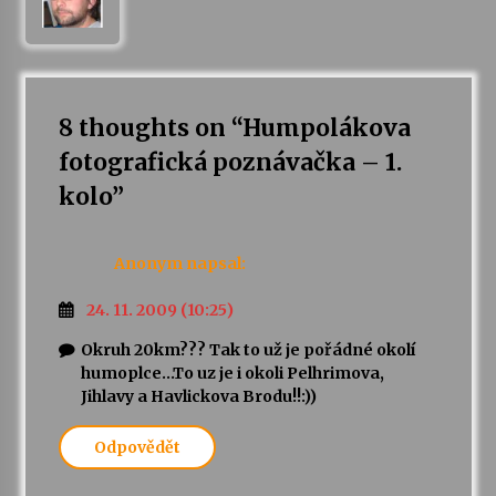
8 thoughts on “
Humpolákova
fotografická poznávačka – 1.
kolo
”
Anonym
napsal:
24. 11. 2009 (10:25)
Okruh 20km??? Tak to už je pořádné okolí
humoplce…To uz je i okoli Pelhrimova,
Jihlavy a Havlickova Brodu!!:))
Odpovědět