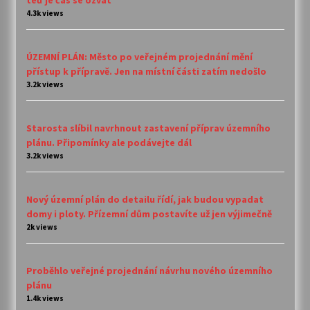
teď je čas se ozvat
4.3k views
ÚZEMNÍ PLÁN: Město po veřejném projednání mění
přístup k přípravě. Jen na místní části zatím nedošlo
3.2k views
Starosta slíbil navrhnout zastavení příprav územního
plánu. Připomínky ale podávejte dál
3.2k views
Nový územní plán do detailu řídí, jak budou vypadat
domy i ploty. Přízemní dům postavíte už jen výjimečně
2k views
Proběhlo veřejné projednání návrhu nového územního
plánu
1.4k views