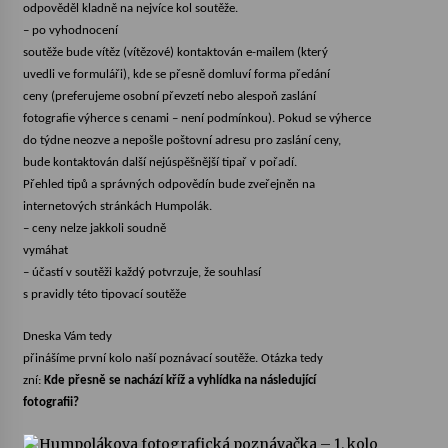
odpověděl kladně na nejvíce kol soutěže.
– po vyhodnocení
soutěže bude vítěz (vítězové) kontaktován e-mailem (který
uvedli ve formuláři), kde se přesně domluví forma předání
ceny (preferujeme osobní převzetí nebo alespoň zaslání
fotografie výherce s cenami – není podmínkou). Pokud se výherce
do týdne neozve a nepošle poštovní adresu pro zaslání ceny,
bude kontaktován další nejúspěšnější tipař v pořadí.
Přehled tipů a správných odpovědín bude zveřejněn na
internetových stránkách Humpolák.
– ceny nelze jakkoli soudně
vymáhat
– účastí v soutěži každý potvrzuje, že souhlasí
s pravidly této tipovací soutěže
Dneska Vám tedy
přinášíme první kolo naší poznávací soutěže. Otázka tedy
zní:
Kde přesně se nachází kříž a vyhlídka na následující
fotografii?