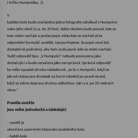
i tričko Humpoláka. :))
Votavžatský ploty
V
23. 7. 2026
každém kole bude zveřejněna jedna fotografie odněkud z Humpolce
nebo jeho okolí (cca. do 20 km). Vašim úkolem bude poznat, kde se
toto místo nachází a poslat popis místa kde se nachází přes
Letní koncerty ve Stromovce: Rufus Miller
odpovědní formulář soutěže. Upozorňujeme, že popis musí být
22. 7. 2026
dostatečně podrobný, aby bylo zcela jasné, kde se místo nachází.
Tudíž odpověď tipu: „V Humpolci“ nebude posouzena jako
dostačující a bude označena jako nersprávná. Správná odpověď
Vysočinka
by měla vypadat zhruba následovně: „Je to v Humpolci, když se
17. 7. 2026
jde od restaurace Jirmásek na horní náměstí po pravé straně,
když se zahne doprava druhou odbočkou, tak cca. po 20 metrech
vlevo.“
Ozvěny prázdnin
Pravidla soutěže
14. 7. 2026
jsou velice jednoduchá a následující:
– soutěž je
Za kulturou kousek za Humpolec. V Želivě ožije
ukončena uzavřením hlasování posledního kola.
odkaz Josefa Čapka
13. 7. 2026
– každé kolo