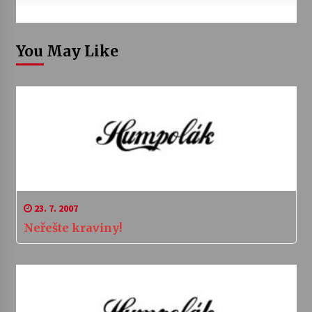
You May Like
23. 7. 2007
Neřešte kraviny!