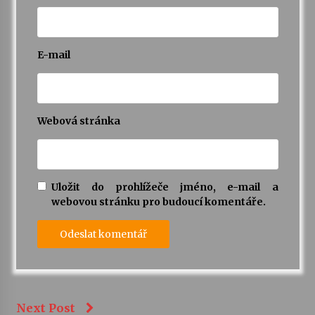
E-mail
Webová stránka
Uložit do prohlížeče jméno, e-mail a
webovou stránku pro budoucí komentáře.
Next Post