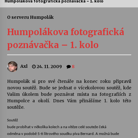
Humpolákova fotografická poznávačka – 1. kolo
Letní koncerty ve Stromovce: Ars Camerata a
Sukuba Ensemble
O serveru Humpolák
4. 8. 2026
Humpolákova fotografická
Vernisáž výstavy Josefíny Duškové: Stávám se
poznávačka – 1. kolo
kapkou
30. 7. 2026
Axl
24. 11. 2009
8
Veselí muzikanti
30. 7. 2026
Humpolák si pro své čtenáře na konec roku připravil
novou soutěž. Bude se jednat o vícekolovou soutěž, kde
Vašim úkolem bude poznávat místa na fotografiích z
Pozvánka na integrační festival Quijotova
šedesátka: 28. 7.–1. 8. 2026
Humpolce a okolí. Dnes Vám přinášíme 1. kolo této
28. 7. 2026
soutěže.
Soutěž
Letní koncerty ve Stromovce: Kolchoz a
bude probíhat v několika kolech a na vítěze celé souteže čeká
Jenakaši
odměna v podobě 5-ti litrového soudku piva Bernard. A možná bude
28. 7. 2026