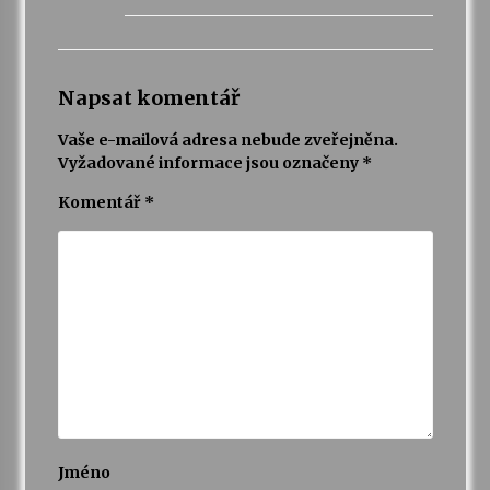
Napsat komentář
Vaše e-mailová adresa nebude zveřejněna.
Vyžadované informace jsou označeny
*
Komentář
*
Jméno