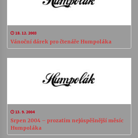
18. 12. 2003
Vánoční dárek pro čtenáře Humpoláka
13. 9. 2004
Srpen 2004 – prozatím nejúspěšnější měsíc
Humpoláka